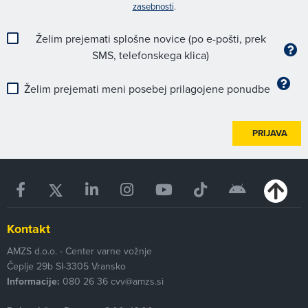
zasebnosti
.
Želim prejemati splošne novice (po e-pošti, prek
SMS, telefonskega klica)
Želim prejemati meni posebej prilagojene ponudbe
PRIJAVA
Kontakt
AMZS d.o.o. - Center varne vožnje
Čeplje 29b
SI-3305
Vransko
Informacije:
080 26 36
cvv@amzs.si