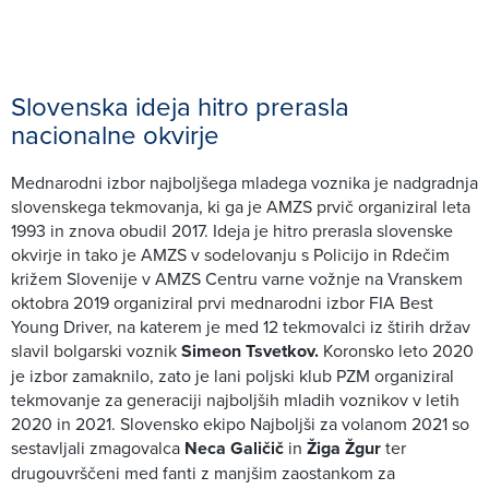
Slovenska ideja hitro prerasla
nacionalne okvirje
Mednarodni izbor najboljšega mladega voznika je nadgradnja
slovenskega tekmovanja, ki ga je AMZS prvič organiziral leta
1993 in znova obudil 2017. Ideja je hitro prerasla slovenske
okvirje in tako je AMZS v sodelovanju s Policijo in Rdečim
križem Slovenije v AMZS Centru varne vožnje na Vranskem
oktobra 2019 organiziral prvi mednarodni izbor FIA Best
Young Driver, na katerem je med 12 tekmovalci iz štirih držav
slavil bolgarski voznik
Simeon Tsvetkov.
Koronsko leto 2020
je izbor zamaknilo, zato je lani poljski klub PZM organiziral
tekmovanje za generaciji najboljših mladih voznikov v letih
2020 in 2021. Slovensko ekipo Najboljši za volanom 2021 so
sestavljali zmagovalca
Neca Galičič
in
Žiga Žgur
ter
drugouvrščeni med fanti z manjšim zaostankom za