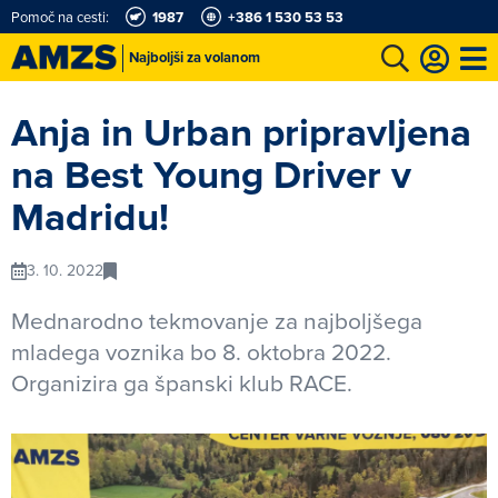
Pomoč na cesti:
1987
+386 1 530 53 53
Najboljši za volanom
vožnje
Avto-moto šport
Karting in motošportni center
Moj AMZS
Anja in Urban pripravljena
na Best Young Driver v
Madridu!
3. 10. 2022
Mednarodno tekmovanje za najboljšega
mladega voznika bo 8. oktobra 2022.
Organizira ga španski klub RACE.