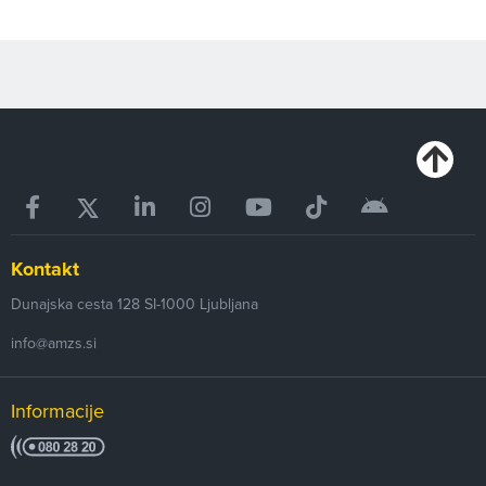
Kontakt
Dunajska cesta 128
SI-1000
Ljubljana
info@amzs.si
Informacije