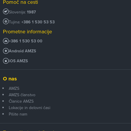
Pomoč na cesti
Slovenija:
1987
Tujina:
+386 1 530 53 53
Prometne informacije
+386 1 530 53 00
Android AMZS
iOS AMZS
O nas
AMZS
AMZS članstvo
Članice AMZS
Lokacije in delovni časi
Pišite nam