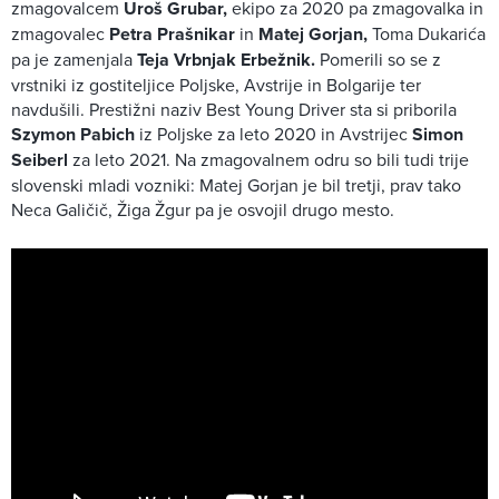
zmagovalcem
Uroš Grubar,
ekipo za 2020 pa zmagovalka in
zmagovalec
Petra Prašnikar
in
Matej Gorjan,
Toma Dukarića
pa je zamenjala
Teja Vrbnjak Erbežnik.
Pomerili so se z
vrstniki iz gostiteljice Poljske, Avstrije in Bolgarije ter
navdušili. Prestižni naziv Best Young Driver sta si priborila
Szymon Pabich
iz Poljske za leto 2020 in Avstrijec
Simon
Seiberl
za leto 2021. Na zmagovalnem odru so bili tudi trije
slovenski mladi vozniki: Matej Gorjan je bil tretji, prav tako
Neca Galičič, Žiga Žgur pa je osvojil drugo mesto.