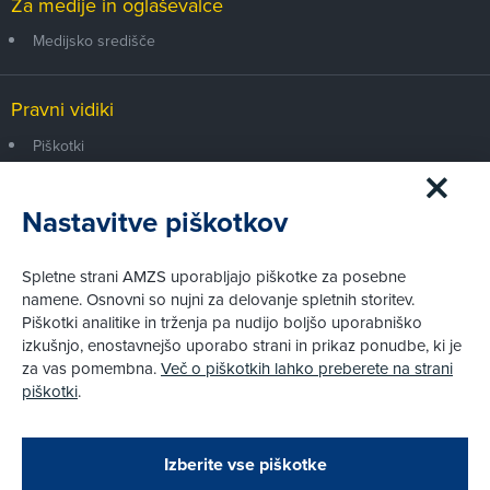
Za medije in oglaševalce
Medijsko središče
Pravni vidiki
Piškotki
Politika zasebnosti
Informacije o obdelavi osebnih podatkov - videonadzor
Nastavitve piškotkov
Pravno obvestilo
Izvensodno reševanje potrošniških sporov
Splošni pogoji članstva AMZS
Spletne strani AMZS uporabljajo piškotke za posebne
Cenik članstva AMZS
namene. Osnovni so nujni za delovanje spletnih storitev.
Piškotki analitike in trženja pa nudijo boljšo uporabniško
izkušnjo, enostavnejšo uporabo strani in prikaz ponudbe, ki je
za vas pomembna.
Več o piškotkih lahko preberete na strani
piškotki
.
Izberite vse piškotke