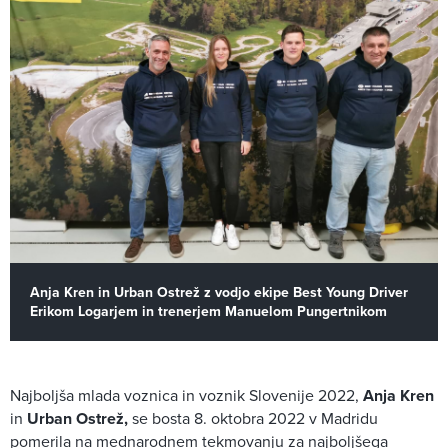
Anja Kren in Urban Ostrež z vodjo ekipe Best Young Driver
Erikom Logarjem in trenerjem Manuelom Pungertnikom
Najboljša mlada voznica in voznik Slovenije 2022,
Anja Kren
in
Urban Ostrež,
se bosta 8. oktobra 2022 v Madridu
pomerila na mednarodnem tekmovanju za najboljšega