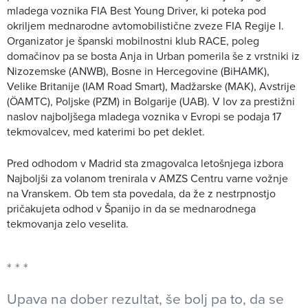
mladega voznika FIA Best Young Driver, ki poteka pod
okriljem mednarodne avtomobilistične zveze FIA Regije I.
Organizator je španski mobilnostni klub RACE, poleg
domačinov pa se bosta Anja in Urban pomerila še z vrstniki iz
Nizozemske (ANWB), Bosne in Hercegovine (BiHAMK),
Velike Britanije (IAM Road Smart), Madžarske (MAK), Avstrije
(ÖAMTC), Poljske (PZM) in Bolgarije (UAB). V lov za prestižni
naslov najboljšega mladega voznika v Evropi se podaja 17
tekmovalcev, med katerimi bo pet deklet.
Pred odhodom v Madrid sta zmagovalca letošnjega izbora
Najboljši za volanom trenirala v AMZS Centru varne vožnje
na Vranskem. Ob tem sta povedala, da že z nestrpnostjo
pričakujeta odhod v Španijo in da se mednarodnega
tekmovanja zelo veselita.
Upava na dober rezultat, še bolj pa to, da se