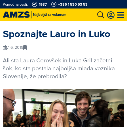
Pomoč na cesti:
1987
+386 1 530 53 53
Najboljši za volanom
vožnje
Avto-moto šport
Karting in motošportni center
Moj AMZS
Spoznajte Lauro in Luko
7. 6. 2019
Ali sta Laura Cerovšek in Luka Gril začetni
šok, ko sta postala najboljša mlada voznika
Slovenije, že prebrodila?