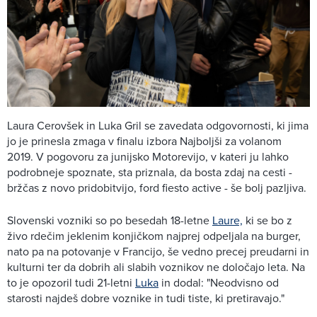
Laura Cerovšek in Luka Gril se zavedata odgovornosti, ki jima
jo je prinesla zmaga v finalu izbora Najboljši za volanom
2019. V pogovoru za junijsko Motorevijo, v kateri ju lahko
podrobneje spoznate, sta priznala, da bosta zdaj na cesti -
bržčas z novo pridobitvijo, ford fiesto active - še bolj pazljiva.
Slovenski vozniki so po besedah 18-letne
Laure,
ki se bo z
živo rdečim jeklenim konjičkom najprej odpeljala na burger,
nato pa na potovanje v Francijo, še vedno precej preudarni in
kulturni ter da dobrih ali slabih voznikov ne določajo leta. Na
to je opozoril tudi 21-letni
Luka
in dodal: "Neodvisno od
starosti najdeš dobre voznike in tudi tiste, ki pretiravajo."