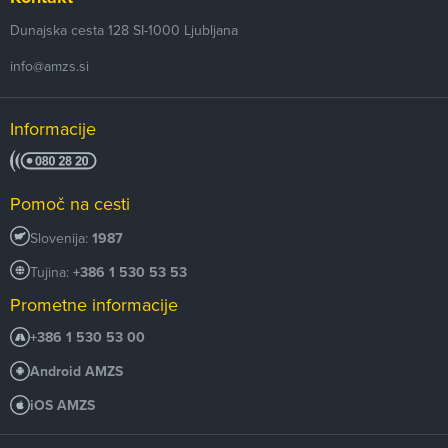
Dunajska cesta 128
SI-1000
Ljubljana
info@amzs.si
Informacije
Pomoč na cesti
Slovenija:
1987
Tujina:
+386 1 530 53 53
Prometne informacije
+386 1 530 53 00
Android AMZS
iOS AMZS