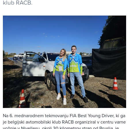
klub RACB.
Na 6. mednarodnem tekmovanju FIA Best Young Driver, ki ga
je belgijski avtomobilski klub RACB organiziral v centru varne
vožnje v Nivellesu, okoli 30 kilometrov stran od Bruslja, je