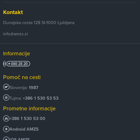
Kontakt
Dunajska cesta 128
SI-1000
Ljubljana
info@amzs.si
Informacije
Pomoč na cesti
Slovenija:
1987
Tujina:
+386 1 530 53 53
Prometne informacije
+386 1 530 53 00
Android AMZS
iOS AMZS