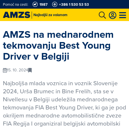
Pomoč na cesti:
1987
+386 1 530 53 53
Najboljši za volanom
vožnje
Avto-moto šport
Karting in motošportni center
Moj AMZS
AMZS na mednarodnem
tekmovanju Best Young
Driver v Belgiji
15. 10. 2024
Najboljša mlada voznica in voznik Slovenije
2024, Urša Brumec in Bine Frelih, sta se v
Nivellesu v Belgiji udeležila mednarodnega
tekmovanja FIA Best Young Driver, ki ga je pod
okriljem mednarodne avtomobilistične zveze
FIA Regija I organiziral belgijski avtomobilski