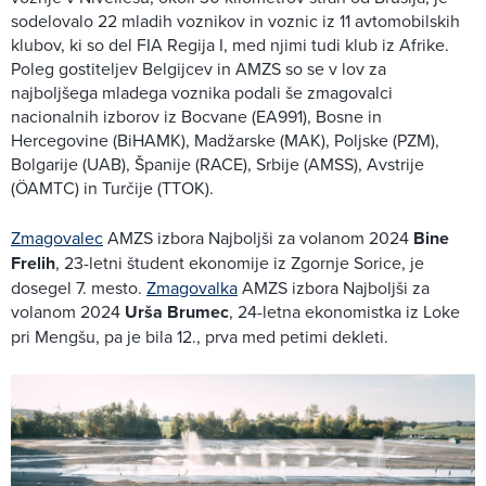
sodelovalo 22 mladih voznikov in voznic iz 11 avtomobilskih
klubov, ki so del FIA Regija I, med njimi tudi klub iz Afrike.
Poleg gostiteljev Belgijcev in AMZS so se v lov za
najboljšega mladega voznika podali še zmagovalci
nacionalnih izborov iz Bocvane (EA991), Bosne in
Hercegovine (BiHAMK), Madžarske (MAK), Poljske (PZM),
Bolgarije (UAB), Španije (RACE), Srbije (AMSS), Avstrije
(ÖAMTC) in Turčije (TTOK).
Zmagovalec
AMZS izbora Najboljši za volanom 2024
Bine
Frelih
, 23-letni študent ekonomije iz Zgornje Sorice, je
dosegel 7. mesto.
Zmagovalka
AMZS izbora Najboljši za
volanom 2024
Urša Brumec
, 24-letna ekonomistka iz Loke
pri Mengšu, pa je bila 12., prva med petimi dekleti.