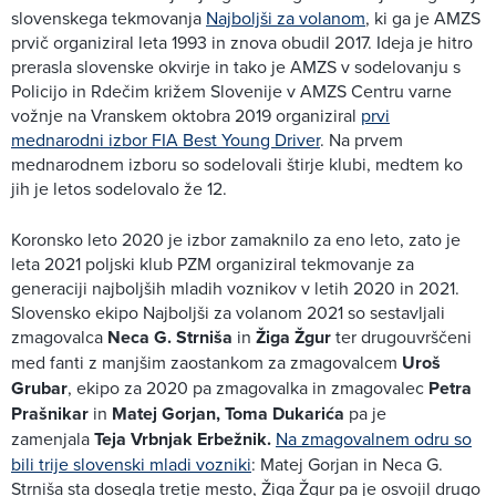
slovenskega tekmovanja
Najboljši za volanom
, ki ga je AMZS
prvič organiziral leta 1993 in znova obudil 2017. Ideja je hitro
prerasla slovenske okvirje in tako je AMZS v sodelovanju s
Policijo in Rdečim križem Slovenije v AMZS Centru varne
vožnje na Vranskem oktobra 2019 organiziral
prvi
mednarodni izbor FIA Best Young Driver
. Na prvem
mednarodnem izboru so sodelovali štirje klubi, medtem ko
jih je letos sodelovalo že 12.
Koronsko leto 2020 je izbor zamaknilo za eno leto, zato je
leta 2021 poljski klub PZM organiziral tekmovanje za
generaciji najboljših mladih voznikov v letih 2020 in 2021.
Slovensko ekipo Najboljši za volanom 2021 so sestavljali
zmagovalca
Neca G. Strniša
in
Žiga Žgur
ter drugouvrščeni
med fanti z manjšim zaostankom za zmagovalcem
Uroš
Grubar
, ekipo za 2020 pa zmagovalka in zmagovalec
Petra
Prašnikar
in
Matej Gorjan, Toma Dukarića
pa je
zamenjala
Teja Vrbnjak Erbežnik.
Na zmagovalnem odru so
bili trije slovenski mladi vozniki
: Matej Gorjan in Neca G.
Strniša sta dosegla tretje mesto, Žiga Žgur pa je osvojil drugo