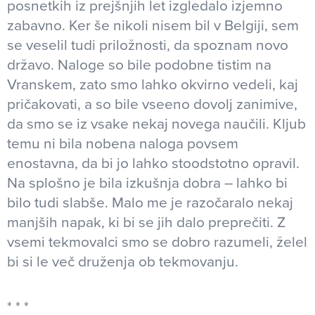
posnetkih iz prejšnjih let izgledalo izjemno
zabavno. Ker še nikoli nisem bil v Belgiji, sem
se veselil tudi priložnosti, da spoznam novo
državo. Naloge so bile podobne tistim na
Vranskem, zato smo lahko okvirno vedeli, kaj
pričakovati, a so bile vseeno dovolj zanimive,
da smo se iz vsake nekaj novega naučili. Kljub
temu ni bila nobena naloga povsem
enostavna, da bi jo lahko stoodstotno opravil.
Na splošno je bila izkušnja dobra – lahko bi
bilo tudi slabše. Malo me je razočaralo nekaj
manjših napak, ki bi se jih dalo preprečiti. Z
vsemi tekmovalci smo se dobro razumeli, želel
bi si le več druženja ob tekmovanju.