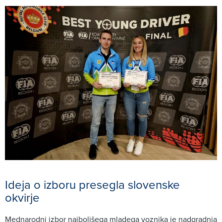
Ideja o izboru presegla slovenske
okvirje
Mednarodni izbor najboljšega mladega voznika je nadgradnja