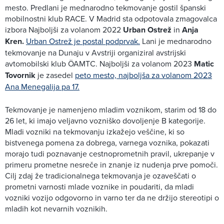
mesto. Predlani je mednarodno tekmovanje gostil španski
mobilnostni klub RACE. V Madrid sta odpotovala zmagovalca
izbora Najboljši za volanom 2022
Urban Ostrež
in
Anja
Kren.
Urban Ostrež je postal podprvak.
Lani je mednarodno
tekmovanje na Dunaju v Avstriji organiziral avstrijski
avtomobilski klub ÖAMTC. Najboljši za volanom 2023
Matic
Tovornik
je zasedel
peto mesto, najboljša za volanom 2023
Ana Menegalija pa 17.
Tekmovanje je namenjeno mladim voznikom, starim od 18 do
26 let, ki imajo veljavno vozniško dovoljenje B kategorije.
Mladi vozniki na tekmovanju izkažejo veščine, ki so
bistvenega pomena za dobrega, varnega voznika, pokazati
morajo tudi poznavanje cestnoprometnih pravil, ukrepanje v
primeru prometne nesreče in znanje iz nudenja prve pomoči.
Cilj zdaj že tradicionalnega tekmovanja je ozaveščati o
prometni varnosti mlade voznike in poudariti, da mladi
vozniki vozijo odgovorno in varno ter da ne držijo stereotipi o
mladih kot nevarnih voznikih.