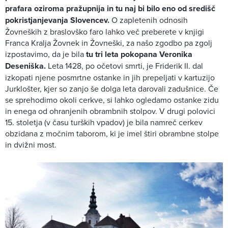
prafara oziroma pražupnija in tu naj bi bilo eno od središč
pokristjanjevanja Slovencev.
O zapletenih odnosih
Žovneških z braslovško faro lahko več preberete v knjigi
Franca Kralja Žovnek in Žovneški, za našo zgodbo pa zgolj
izpostavimo, da je bila
tu tri leta pokopana Veronika
Deseniška.
Leta 1428, po očetovi smrti, je Friderik II. dal
izkopati njene posmrtne ostanke in jih prepeljati v kartuzijo
Jurklošter, kjer so zanjo še dolga leta darovali zadušnice. Če
se sprehodimo okoli cerkve, si lahko ogledamo ostanke zidu
in enega od ohranjenih obrambnih stolpov. V drugi polovici
15. stoletja (v času turških vpadov) je bila namreč cerkev
obzidana z močnim taborom, ki je imel štiri obrambne stolpe
in dvižni most.