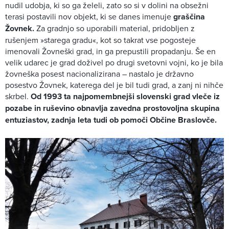
nudil udobja, ki so ga želeli, zato so si v dolini na obsežni
terasi postavili nov objekt, ki se danes imenuje
graščina
Žovnek.
Za gradnjo so uporabili material, pridobljen z
rušenjem »starega gradu«, kot so takrat vse pogosteje
imenovali Žovneški grad, in ga prepustili propadanju. Še en
velik udarec je grad doživel po drugi svetovni vojni, ko je bila
žovneška posest nacionalizirana – nastalo je državno
posestvo Žovnek, katerega del je bil tudi grad, a zanj ni nihče
skrbel.
Od 1993 ta najpomembnejši slovenski grad vleče iz
pozabe in ruševino obnavlja zavedna prostovoljna skupina
entuziastov, zadnja leta tudi ob pomoči Občine Braslovče.