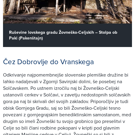
Ruševine
lovskega gradu Žovneško-Celjskih – Stolpa ob
Paki (Pakenštajn)
Čez Dobrovlje do Vranskega
Odkrivanje najpomembnejše slovenske plemiške družine bi
lahko nadaljevali v Zgornji Savinjski dolini, še posebej na
Solčavskem. Po ustnem izročilu naj bi Žovneško-Celjski
ustanovili cerkev v Solčavi, v zavetju nedostopnih solčavskih
gora pa naj bi skrivali del svojih zakladov. Priporočljiv je tudi
obisk Gornjega Gradu, saj so bili Žovneško-Celjski tesno
povezani z gornjegrajskim benediktinskim samostanom, med
drugim so imeli Žovneški tu svojo grobnico (po preselitvi v
Celje so bili člani rodbine pokopani v kripti pod glavnim
oltarjem Marijine cerkve v Celju). Žovneški so si bili z