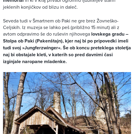
memorial
in ki v kraj privabi ogromno ljubiteljev starih
jeklenih konjičkov od blizu in daleč.
Seveda tudi v Šmartnem ob Paki ne gre brez Žovneško-
Celjskih. Iz muzeja se lahko peš (približno 15 minut) ali z
avtom odpravimo še do ruševin njihovega
lovskega gradu –
Stolpa ob Paki (Pakenštajn), kjer naj bi po pripovedki imeli
tudi svoj »Jungferzwinger«. Še ob koncu preteklega stoletja
naj bi obstajale kleti, v katerih so pred davnimi časi
izginjale naropane mladenke.