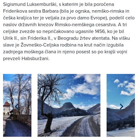
Sigismund Luksemburški, s katerim je bila poročena
Friderikova sestra Barbara (bila je ogrska, nemško-rimska in
češka kraljica ter je veljala za prvo damo Evrope), podelil celo
naslov državnih knezov Rimsko-nemškega cesarstva. A tri
celjske zvezde so nepričakovano ugasnile 1456, ko je bil
Ulrik II., sin Friderika II., v Beogradu žrtev atentata. Na višku
slave je Žovneško-Celjska rodbina na krut način izgubila
zadnjega moškega člana in njeno posest so po krajši vojni
prevzeli Habsburžani.