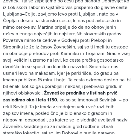
Žovnek. Tja se zapeljemo po cesti pod planoto Dobrovlje: ko
iz Lok skozi Tabor in Ojstriško vas prispemo do glavne ceste
Ljubljana–Celje, zavijemo levo proti Ljubljani, nato pa v
Čepljah desno na stransko cesto, ki nas pod avtocesto in
mimo cerkve sv. Martina pripelje do delno obnovljenih
ruševin enega največjih in najstarejših slovenskih gradov.
Povezava mimo te cerkve v Godveju proti Prekopi in
Stropniku je že iz časov Žovneških, saj so ti imeli tu dostope
na območje prehodov proti Kamniku in Trojanam. Grad v vsej
svoji veličini uzremo na levi, ko cesta prečka gospodarsko
dvorišče in se spusti po klančku navzdol. Smerokaz nas
usmeri levo na makadam, kjer je parkirišče, do gradu pa
imamo približno 15 minut hoje. Ta cesta oziroma dostop naj bi
bil enak, kot so ga uporabljali nekdanji prebivalci gradu in
njihovi obiskovalci.
Žovneške prednike v listinah prvič
zasledimo okoli leta 1130,
ko so se imenovali Savinjski – po
rekli Savinji. Ta je imela v srednjem veku več različnih
zapisov imena, posledično je bilo enako z gradom in
njegovimi gospodarji, za katere se je slednjič uveljavil naziv
Žovneški. Graditelji so za matični grad rodbine izbrali
strateško lokacijo, saj so jim Dobrovlje nudile naravno