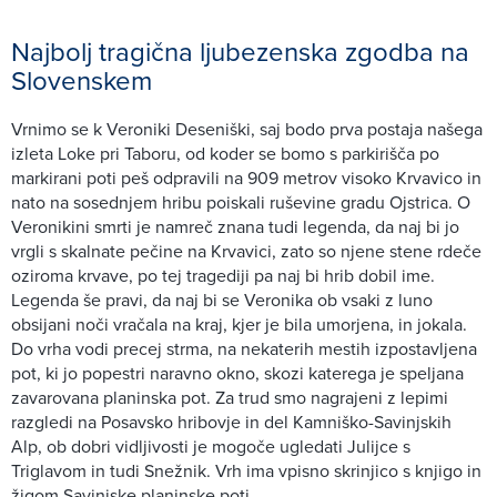
Najbolj tragična ljubezenska zgodba na
Slovenskem
Vrnimo se k Veroniki Deseniški, saj bodo prva postaja našega
izleta Loke pri Taboru, od koder se bomo s parkirišča po
markirani poti peš odpravili na 909 metrov visoko Krvavico in
nato na sosednjem hribu poiskali ruševine gradu Ojstrica. O
Veronikini smrti je namreč znana tudi legenda, da naj bi jo
vrgli s skalnate pečine na Krvavici, zato so njene stene rdeče
oziroma krvave, po tej tragediji pa naj bi hrib dobil ime.
Legenda še pravi, da naj bi se Veronika ob vsaki z luno
obsijani noči vračala na kraj, kjer je bila umorjena, in jokala.
Do vrha vodi precej strma, na nekaterih mestih izpostavljena
pot, ki jo popestri naravno okno, skozi katerega je speljana
zavarovana planinska pot. Za trud smo nagrajeni z lepimi
razgledi na Posavsko hribovje in del Kamniško-Savinjskih
Alp, ob dobri vidljivosti je mogoče ugledati Julijce s
Triglavom in tudi Snežnik. Vrh ima vpisno skrinjico s knjigo in
žigom Savinjske planinske poti.