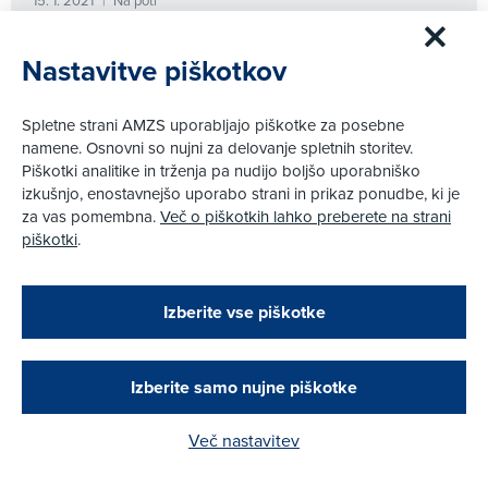
|
Hibridni izlet: Po domačem dvorišču
Nastavitve piškotkov
Več
Spletne strani AMZS uporabljajo piškotke za posebne
7. 11. 2020
Na poti
|
namene. Osnovni so nujni za delovanje spletnih storitev.
Piškotki analitike in trženja pa nudijo boljšo uporabniško
Hibridni izlet: Okno v vipavsko dolino
izkušnjo, enostavnejšo uporabo strani in prikaz ponudbe, ki je
za vas pomembna.
Več o piškotkih lahko preberete na strani
Več
piškotki
.
Zapri
9. 10. 2020
Na poti
|
Podarjamo vam 10 €!
Izberite vse piškotke
Hibridni izlet: slapovi in korita v soški dolini
Obstoječi in novi AMZS člani, ki boste v AMZS
centru sklenili avtomobilsko zavarovanje in
opravili registracijo vozila, boste prejeli
Več
vrednostno darilno kartico z dobroimetjem v višini
Izberite samo nujne piškotke
10 €.
12. 9. 2020
Na poti
|
Več nastavitev
Kako do darila?
Hibiridni izlet: Po medvedovi avtocesti