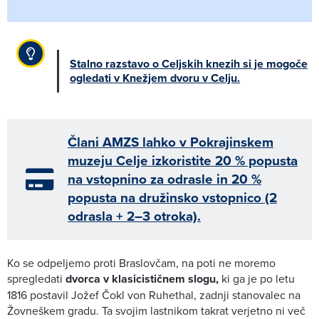
Stalno razstavo o Celjskih knezih si je mogoče
ogledati v Knežjem dvoru v Celju.
Člani AMZS lahko v Pokrajinskem
muzeju Celje izkoristite 20 % popusta
na vstopnino za odrasle in 20 %
popusta na družinsko vstopnico (2
odrasla + 2–3 otroka).
Ko se odpeljemo proti Braslovčam, na poti ne moremo
spregledati
dvorca v klasicističnem slogu,
ki ga je po letu
1816 postavil Jožef Čokl von Ruhethal, zadnji stanovalec na
Žovneškem gradu. Ta svojim lastnikom takrat verjetno ni več