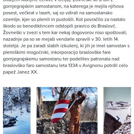
gornjegrajskim samostanom, na katerega je mejila njihova
posest, večkrat v laseh, saj so vdirali na samostansko
ozemlje, kjer so plenili in pustošili. Kot povračilo za nastalo
škodo so benediktincem odstopili pravico do Braslovč.
Žovneški v zvezi s tem kar nekaj dogovorov niso spoštovali,
nazadnje pa so se mejaši vendarle spravili v 30. letih 14.
stoletja. Je pa zaradi slabih izkušenj, ki jih je imel samostan s
plemiškimi mogočniki, inkorporacijo braslovške fare
gornjegrajskemu samostanu ter podelitev patronata nad
braslovško faro samostanu leta 1334 v Avignonu potrdil celo
papež Janez XX.