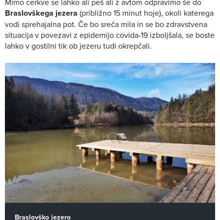
Mimo cerkve se lahko ali peš ali z avtom odpravimo še do
Braslovškega jezera
(približno 15 minut hoje), okoli katerega
vodi sprehajalna pot. Če bo sreča mila in se bo zdravstvena
situacija v povezavi z epidemijo covida-19 izboljšala, se boste
lahko v gostilni tik ob jezeru tudi okrepčali.
Braslovško jezero