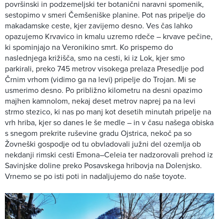
površinski in podzemeljski ter botanični naravni spomenik,
sestopimo v smeri Čemšeniške planine. Pot nas pripelje do
makadamske ceste, kjer zavijemo desno. Ves čas lahko
opazujemo Krvavico in kmalu uzremo rdeče – krvave pečine,
ki spominjajo na Veronikino smrt. Ko prispemo do
naslednjega križišča, smo na cesti, ki iz Lok, kjer smo
parkirali, preko 745 metrov visokega prelaza Presedlje pod
Črnim vrhom (vidimo ga na levi) pripelje do Trojan. Mi se
usmerimo desno. Po približno kilometru na desni opazimo
majhen kamnolom, nekaj deset metrov naprej pa na levi
strmo stezico, ki nas po manj kot desetih minutah pripelje na
vrh hriba, kjer so danes le še medle – in v času našega obiska
s snegom prekrite ruševine gradu Ojstrica, nekoč pa so
Žovneški gospodje od tu obvladovali južni del ozemlja ob
nekdanji rimski cesti Emona–Celeia ter nadzorovali prehod iz
Savinjske doline preko Posavskega hribovja na Dolenjsko.
Vrnemo se po isti poti in nadaljujemo do naše toyote.