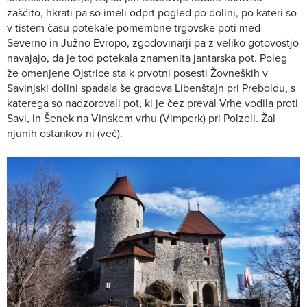
zaščito, hkrati pa so imeli odprt pogled po dolini, po kateri so
v tistem času potekale pomembne trgovske poti med
Severno in Južno Evropo, zgodovinarji pa z veliko gotovostjo
navajajo, da je tod potekala znamenita jantarska pot. Poleg
že omenjene Ojstrice sta k prvotni posesti Žovneških v
Savinjski dolini spadala še gradova Libenštajn pri Preboldu, s
katerega so nadzorovali pot, ki je čez preval Vrhe vodila proti
Savi, in Šenek na Vinskem vrhu (Vimperk) pri Polzeli. Žal
njunih ostankov ni (več).