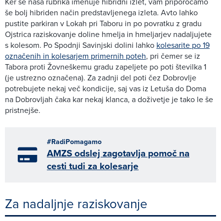
Ker se naša rubrika imenuje hibridni izlet, vam priporočamo
še bolj hibriden način predstavljenega izleta. Avto lahko
pustite parkiran v Lokah pri Taboru in po povratku z gradu
Ojstrica raziskovanje doline hmelja in hmeljarjev nadaljujete
s kolesom. Po Spodnji Savinjski dolini lahko
kolesarite po 19
označenih in kolesarjem primernih poteh
, pri čemer se iz
Tabora proti Žovneškemu gradu zapeljete po poti številka 1
(je ustrezno označena). Za zadnji del poti čez Dobrovlje
potrebujete nekaj več kondicije, saj vas iz Letuša do Doma
na Dobrovljah čaka kar nekaj klanca, a doživetje je tako le še
pristnejše.
#RadiPomagamo
AMZS odslej zagotavlja pomoč na
cesti tudi za kolesarje
Za nadaljnje raziskovanje