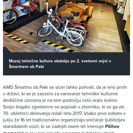
Muzej tehnične kulture obdobja po 2. svetovni vojni v
Šmartnem ob Paki
AMD Šmartno ob Paki se sicer lahko pohvali, da je eno prvih
v državi, ki se je zavzelo za varovanje tehniške kulturne
dediščine oziroma je na tem področju celo oralo ledino.
Svojo bogato zgodovino so popisali v zborniku, ki so ga ob
70. obletnici delovanja izdali leta 2017. Vsako prvo soboto v
juliju že 16 let tradicionalno organizirajo srečanje ljubiteljev
starodobnih vozil, ki se zadnjih osem let imenuje
Pilihov