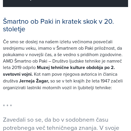
Šmartno ob Paki in kratek skok v 20.
stoletje
Če smo se doslej na našem izletu večinoma posvečali
srednjemu veku, imamo v Šmartnem ob Paki priložnost, da
pokukamo v novejši čas, a še vedno s pridihom zgodovine.
AMD Šmartno ob Paki – Društvo ljudske tehnike je namreč
leta 2019 odprlo
Muzej tehnične kulture obdobja po 2.
svetovni vojni.
Kot nam pove njegova avtorica in članica
društva
Jerneja Žagar,
so se v teh krajih že leta 1947 začeli
organizirati lastniki motornih vozil in ljubitelji tehnike:
Zavedali so se, da bo v sodobnem času
potrebnega več tehničnega znanja. V svoje