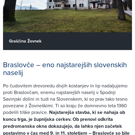
Graščina Žovnek
Braslovče – eno najstarejših slovenskih
naselij
Po čudovitem drevoredu divjih kostanjev in lip nadaljujemo
proti Braslovčam, enemu najstarejših naselij v Spodnji
Savinjski dolini in tudi na Slovenskem, ki so prav tako tesno
povezane z Žovneškimi. Ti so kraju že domnevno leta 1360
podelili trške pravice.
Najstarejša stavba, ki se nahaja ob
koncu trga, je župnijska cerkev. Ob prenovi odkrita
predromanska okna dokazujejo, da lahko njen začetek
postavimo v čas med 9. in 11. stoletjem – Braslovče so bile