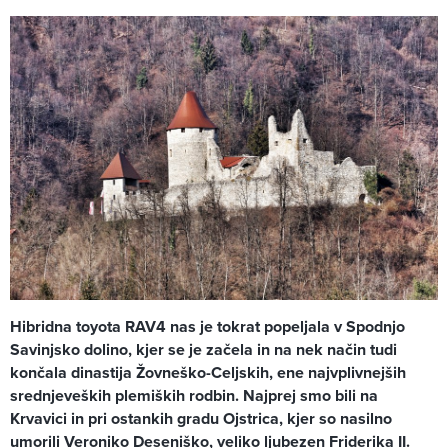
Hibridna toyota RAV4 nas je tokrat popeljala v Spodnjo
Savinjsko dolino, kjer se je začela in na nek način tudi
končala dinastija Žovneško-Celjskih, ene najvplivnejših
srednjeveških plemiških rodbin. Najprej smo bili na
Krvavici in pri ostankih gradu Ojstrica, kjer so nasilno
umorili Veroniko Deseniško, veliko ljubezen Friderika II.