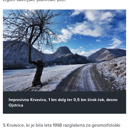
Impresivna Krvavica, 1 km dolg ter 0,5 km širok čok, desno
Ojstrica
S Krvavice, ki je bila leta 1998 razglašena za geomorfološki