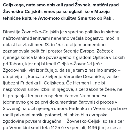
Celjskega, nato smo obiskali grad Žovnek, matični grad
Žovneško-Celjskih, vmes pa se oglasili še v Muzeju
tehnične kulture Avto-moto društva Šmartno ob Paki.
Dinastija Žovneško-Celjskih je s spretno politiko in skrbno
načrtovanimi ženitvami nenehno večala bogastvo, moč in
oblast ter zlasti med 13. in 15. stoletjem pomembno
zaznamovala politični prostor Srednje Evrope. Začetek
njenega konca lahko povezujemo z gradom Ojstrica v Lokah
pri Taboru, kjer naj bi imeli Celjsko-Žovneški ječe.
Zgodovinski viri izpričujejo, da se je tam z nasilno smrtjo –
utopitvijo –, končalo življenje Veronike Deseniške, velike
ljubezni Friderika II. Celjskega. Če Herman II. ne bi
nasprotoval sinovi izbiri in njegove, sicer zakonite žene, ne
bi preganjal ter po neuspelem čarovniškem procesu
(domnevno gre za prvi dokumentiran čarovniški proces v
Slovenij) naročil njenega umora, Frideriku in Veroniki pa bi se
rodili priznani moški potomci, bi lahko bila evropska
zgodovina povsem drugačna … Žovneško-Celjski so se sicer
po Veronikini smrti leta 1425 še vzpenjali; 1436 jim je cesar