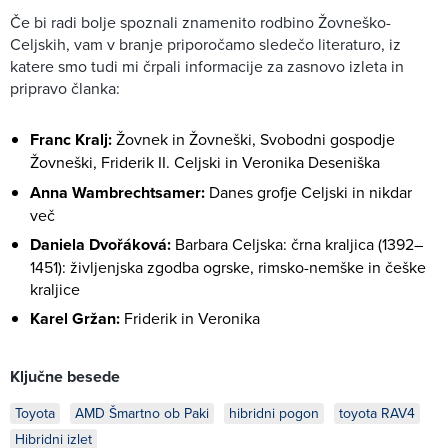
Če bi radi bolje spoznali znamenito rodbino Žovneško-
Celjskih, vam v branje priporočamo sledečo literaturo, iz
katere smo tudi mi črpali informacije za zasnovo izleta in
pripravo članka:
Franc Kralj:
Žovnek in Žovneški, Svobodni gospodje
Žovneški, Friderik II. Celjski in Veronika Deseniška
Anna Wambrechtsamer:
Danes grofje Celjski in nikdar
več
Daniela Dvořáková:
Barbara Celjska: črna kraljica (1392–
1451): življenjska zgodba ogrske, rimsko-nemške in češke
kraljice
Karel Gržan:
Friderik in Veronika
Ključne besede
Toyota
AMD Šmartno ob Paki
hibridni pogon
toyota RAV4
Hibridni izlet