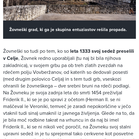
Žovneški grad, ki ga je skupina entuziastov rešila propada.
Žovneški so tudi po tem, ko so
leta 1333 svoj sedež preselili
v Celje
, Žovnek redno uporabljali (tu naj bi bila njihova
zakladnica), v svojem grbu pa ob treh zlatih zvezdah na
rdečem polju Vovberžanov, od katerih so dedovali posesti
(med drugim polovico Celja) in s tem tudi grb, vseskozi
ohranili še žovneškega – dve srebni bruni na rdeči podlagi.
Na Žovneku je svoja zadnja leta do smrti 1454 preživljal
Friderik II., ki se je po spravi z očetom (Herman II. se ni
maščeval le Veroniki, temveč je zaradi nepokorščine v ječo
vtaknil tudi sina) umaknil iz javnega življenja. Glede na to, da
je bila moč rodbine takrat na vrhuncu in da naj bi imel
Friderik II., ki se ni nikoli več poročil, na Žovneku svoj stalni
upravni sedež in je tu sprejemal tako cerkvene kot posvetne