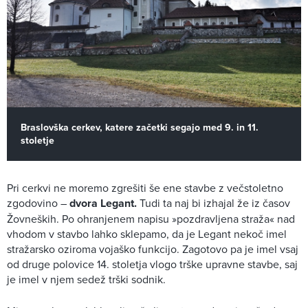
Braslovška cerkev, katere začetki segajo med 9. in 11.
stoletje
Pri cerkvi ne moremo zgrešiti še ene stavbe z večstoletno
zgodovino –
dvora Legant.
Tudi ta naj bi izhajal že iz časov
Žovneških. Po ohranjenem napisu »pozdravljena straža« nad
vhodom v stavbo lahko sklepamo, da je Legant nekoč imel
stražarsko oziroma vojaško funkcijo. Zagotovo pa je imel vsaj
od druge polovice 14. stoletja vlogo trške upravne stavbe, saj
je imel v njem sedež trški sodnik.