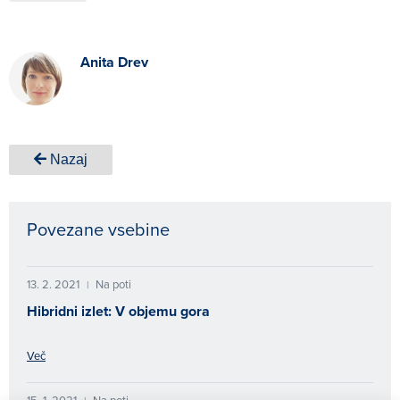
Anita Drev
Nazaj
Povezane vsebine
13. 2. 2021
Na poti
|
Hibridni izlet: V objemu gora
Več
15. 1. 2021
Na poti