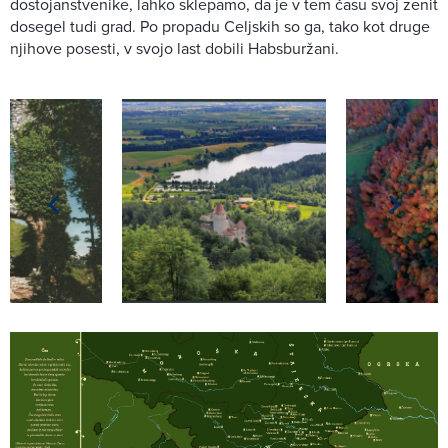
dostojanstvenike, lahko sklepamo, da je v tem času svoj zenit
dosegel tudi grad. Po propadu Celjskih so ga, tako kot druge
njihove posesti, v svojo last dobili Habsburžani.