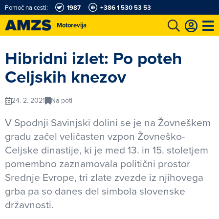
Pomoč na cesti:
1987
+386 1 530 53 53
Motorevija
t
Karting in motošportni center
Najboljši za volanom
Moj AMZS
Hibridni izlet: Po poteh
Celjskih knezov
24. 2. 2021
Na poti
V Spodnji Savinjski dolini se je na Žovneškem
gradu začel veličasten vzpon Žovneško-
Celjske dinastije, ki je med 13. in 15. stoletjem
pomembno zaznamovala politični prostor
Srednje Evrope, tri zlate zvezde iz njihovega
grba pa so danes del simbola slovenske
državnosti.