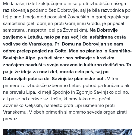
Mi današnji izlet zaključujemo in se proti izhodišču našega
raziskovanja podamo čez Dobrovlje, saj je bila razvodnica po
tej planoti meja med posestmi Žovneških in gornjegrajskega
samostana (del, obrnjen proti Gornjemu Gradu, je pripadal
samostanu, nasprotni del pa Žovneškim).
Na Dobrovlje
zavijemo v Letušu, nato pa nas večji del asfaltirana cesta
vodi vse do Vranskega. Pri Domu na Dobrovljah se nam
odpre prelep pogled na Golte, Menino planino in Kamniško-
Savinjske Alpe, pa tudi sicer nas hribovje s kraškim
značajem navduši s svojo naravno in kulturno dediščino. To
pa je že ideja za nov izlet, morda celo peš, saj po
Dobrovljah poteka del Savinjske planinske poti.
V tem
primeru za izhodišče izberemo Letuš, pohod pa končamo ali
na prevalu Lipa, ki meji Spodnjo in Zgornjo Savinjsko dolino,
ali pa se od cerkve sv. Jošta, ki prav tako nosi pečat
Žovneško-Celjskih, namesto proti Lipi usmerimo proti
Vranskemu. V obeh primerih si moramo seveda organizirati
prevoz.