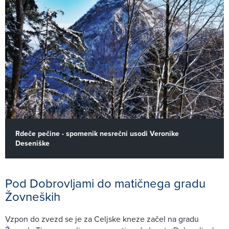
Rdeče pečine - spomenik nesrečni usodi Veronike
Deseniške
Pod Dobrovljami do matičnega gradu
Žovneških
Vzpon do zvezd se je za Celjske kneze začel na gradu