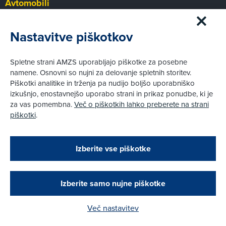
Avtomobili
Panorama
Prvi pogled
Nastavitve piškotkov
Za volanom
Test
Spletne strani AMZS uporabljajo piškotke za posebne
Tehnika
namene. Osnovni so nujni za delovanje spletnih storitev.
Piškotki analitike in trženja pa nudijo boljšo uporabniško
izkušnjo, enostavnejšo uporabo strani in prikaz ponudbe, ki je
Pravni vidiki
za vas pomembna.
Več o piškotkih lahko preberete na strani
Piškotki
piškotki
.
Politika zasebnosti
Pravno obvestilo
Zapri
Podarjamo vam 10 €!
Izberite vse piškotke
Obstoječi in novi AMZS člani, ki boste v AMZS
centru sklenili avtomobilsko zavarovanje in
© AMZS
Produkcija:
Creatim
|
opravili registracijo vozila, boste prejeli
Pri spletni včlanitvi so podprta naslednja plačilna sredstva:
vrednostno darilno kartico z dobroimetjem v višini
Izberite samo nujne piškotke
10 €.
Več nastavitev
Kako do darila?