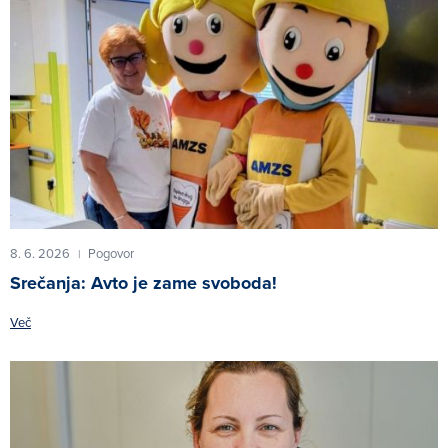
8. 6. 2026
Pogovor
|
Srečanja: Avto je zame svoboda!
Več