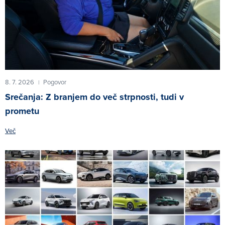
8. 7. 2026
Pogovor
|
Srečanja: Z branjem do več strpnosti, tudi v
prometu
Več