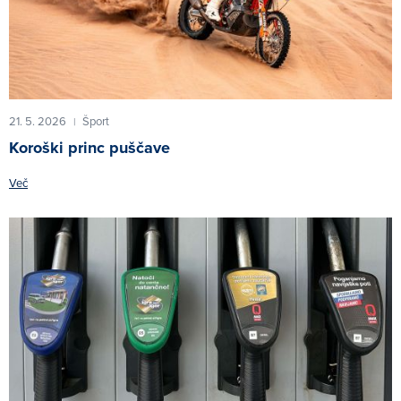
21. 5. 2026
Šport
|
Koroški princ puščave
Več