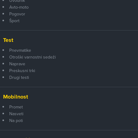
Uvodnik
Avto-moto
Pogovor
Šport
Test
Pnevmatike
Otroški varnostni sedeži
Naprave
Preskusni trki
Drugi testi
Mobilnost
Promet
Nasveti
Na poti