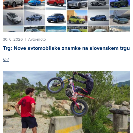
30. 6. 2026
Avto-moto
|
Trg: Nove avtomobilske znamke na slovenskem trgu
Več