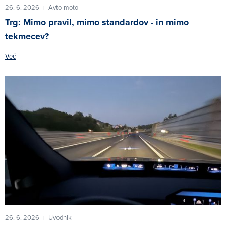
26. 6. 2026
Avto-moto
|
Trg: Mimo pravil, mimo standardov - in mimo
tekmecev?
Več
26. 6. 2026
Uvodnik
|