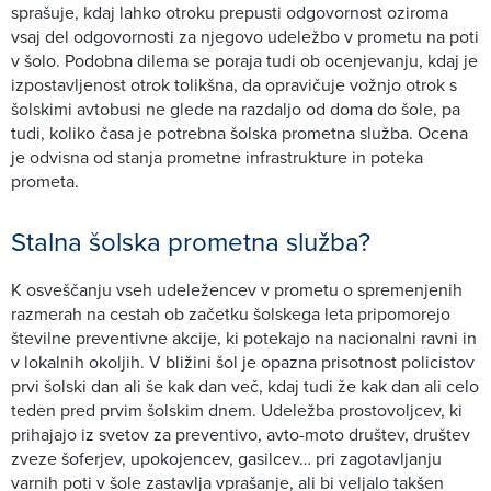
sprašuje, kdaj lahko otroku prepusti odgovornost oziroma
vsaj del odgovornosti za njegovo udeležbo v prometu na poti
v šolo. Podobna dilema se poraja tudi ob ocenjevanju, kdaj je
izpostavljenost otrok tolikšna, da opravičuje vožnjo otrok s
šolskimi avtobusi ne glede na razdaljo od doma do šole, pa
tudi, koliko časa je potrebna šolska prometna služba. Ocena
je odvisna od stanja prometne infrastrukture in poteka
prometa.
Stalna šolska prometna služba?
K osveščanju vseh udeležencev v prometu o spremenjenih
razmerah na cestah ob začetku šolskega leta pripomorejo
številne preventivne akcije, ki potekajo na nacionalni ravni in
v lokalnih okoljih. V bližini šol je opazna prisotnost policistov
prvi šolski dan ali še kak dan več, kdaj tudi že kak dan ali celo
teden pred prvim šolskim dnem. Udeležba prostovoljcev, ki
prihajajo iz svetov za preventivo, avto-moto društev, društev
zveze šoferjev, upokojencev, gasilcev… pri zagotavljanju
varnih poti v šole zastavlja vprašanje, ali bi veljalo takšen