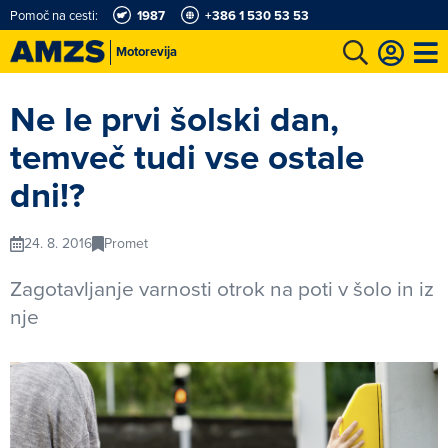
Pomoč na cesti:
1987
+386 1 530 53 53
Motorevija
t
Karting in motošportni center
Najboljši za volanom
Moj AMZS
Ne le prvi šolski dan,
temveč tudi vse ostale
dni!?
24. 8. 2016
Promet
Zagotavljanje varnosti otrok na poti v šolo in iz
nje