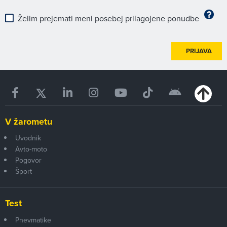
Želim prejemati meni posebej prilagojene ponudbe
PRIJAVA
V žarometu
Uvodnik
Avto-moto
Pogovor
Šport
Test
Pnevmatike