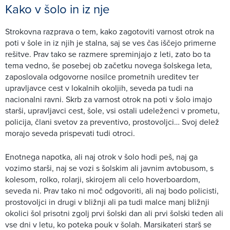
Kako v šolo in iz nje
Strokovna razprava o tem, kako zagotoviti varnost otrok na
poti v šole in iz njih je stalna, saj se ves čas iščejo primerne
rešitve. Prav tako se razmere spreminjajo z leti, zato bo ta
tema vedno, še posebej ob začetku novega šolskega leta,
zaposlovala odgovorne nosilce prometnih ureditev ter
upravljavce cest v lokalnih okoljih, seveda pa tudi na
nacionalni ravni. Skrb za varnost otrok na poti v šolo imajo
starši, upravljavci cest, šole, vsi ostali udeleženci v prometu,
policija, člani svetov za preventivo, prostovoljci… Svoj delež
morajo seveda prispevati tudi otroci.
Enotnega napotka, ali naj otrok v šolo hodi peš, naj ga
vozimo starši, naj se vozi s šolskim ali javnim avtobusom, s
kolesom, rolko, rolarji, skirojem ali celo hoverboardom,
seveda ni. Prav tako ni moč odgovoriti, ali naj bodo policisti,
prostovoljci in drugi v bližnji ali pa tudi malce manj bližnji
okolici šol prisotni zgolj prvi šolski dan ali prvi šolski teden ali
vse dni v letu, ko poteka pouk v šolah. Marsikateri starš se