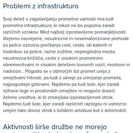
Problemi z infrastrukturo
Svoj delež v zagotavljanju prometne varnosti ima tudi
prometna infrastruktura, ki nikoli ne bo popolna zaradi
različnih vzrokov. Med najbolj izpostavljene pomanjkljivosti
štejemo neurejene, neustrezne in nesemaforizirane prehode
za pešce oziroma prečkanja cest, ceste, ob katerih ni
hodnikov za pešce, razne zožitve, nepregledna mesta,
neustrezna križišča, ceste z visokimi prometnimi
obremenitvami in visokim deležem tovornih vozil, mostove in
nadvoze… Pogosto se v območjih šol promet ureja z
omejitvami hitrosti, pa tudi z ukrepi za umirjanje prometa,
najpogosteje grbinami. Najdemo pa tudi šole, kjer zaradi
njihove lege in prostorskih omejitev ni mogoče doseči
želene ureditve, ki bi zmanjšala izpostavljenost otrok.
Najdemo tudi šole, kjer zaradi različnih razlogov ni ustrezno
urejen tako dovoz otrok s šolskimi avtobusi kot z avtomobili.
Aktivnosti širše družbe ne morejo