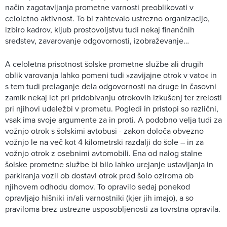
način zagotavljanja prometne varnosti preoblikovati v
celoletno aktivnost. To bi zahtevalo ustrezno organizacijo,
izbiro kadrov, kljub prostovoljstvu tudi nekaj finančnih
sredstev, zavarovanje odgovornosti, izobraževanje…
A celoletna prisotnost šolske prometne službe ali drugih
oblik varovanja lahko pomeni tudi »zavijajne otrok v vato« in
s tem tudi prelaganje dela odgovornosti na druge in časovni
zamik nekaj let pri pridobivanju otrokovih izkušenj ter zrelosti
pri njihovi udeležbi v prometu. Pogledi in pristopi so različni,
vsak ima svoje argumente za in proti. A podobno velja tudi za
vožnjo otrok s šolskimi avtobusi - zakon določa obvezno
vožnjo le na več kot 4 kilometrski razdalji do šole – in za
vožnjo otrok z osebnimi avtomobili. Ena od nalog stalne
šolske prometne službe bi bilo lahko urejanje ustavljanja in
parkiranja vozil ob dostavi otrok pred šolo oziroma ob
njihovem odhodu domov. To opravilo sedaj ponekod
opravljajo hišniki in/ali varnostniki (kjer jih imajo), a so
praviloma brez ustrezne usposobljenosti za tovrstna opravila.