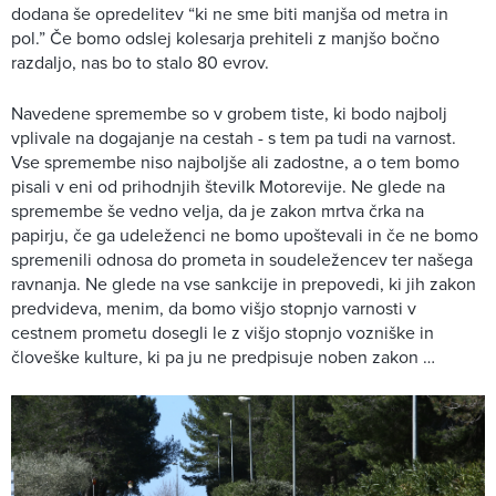
dodana še opredelitev “ki ne sme biti manjša od metra in
pol.” Če bomo odslej kolesarja prehiteli z manjšo bočno
razdaljo, nas bo to stalo 80 evrov.
Navedene spremembe so v grobem tiste, ki bodo najbolj
vplivale na dogajanje na cestah - s tem pa tudi na varnost.
Vse spremembe niso najboljše ali zadostne, a o tem bomo
pisali v eni od prihodnjih številk Motorevije. Ne glede na
spremembe še vedno velja, da je zakon mrtva črka na
papirju, če ga udeleženci ne bomo upoštevali in če ne bomo
spremenili odnosa do prometa in soudeležencev ter našega
ravnanja. Ne glede na vse sankcije in prepovedi, ki jih zakon
predvideva, menim, da bomo višjo stopnjo varnosti v
cestnem prometu dosegli le z višjo stopnjo vozniške in
človeške kulture, ki pa ju ne predpisuje noben zakon …