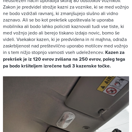
neustrezen način uporablja skoraj 80 odstotkov voznikov.
Zakon je predvidel strožje kazni za voznike, ki se med vožnjo
ne bodo vzdržali ravnanj, ki zmanjšujejo slušno ali vidno
zaznavo. Ali se bo kot prekršek upoštevala le uporaba
mobilnika ali bodo lahko policisti kaznovali tudi vse tiste, ki
med vožnjo jedo ali berejo tiskano izdajo novic, bomo še
videli. Vsekakor kazen, ki je predvidena in ni majhna, odraža
zaskrbljenost nad preštevilčno uporabo motilcev med vožnjo
in s tem nižjo stopnjo varnosti vseh udeležencev.
Kazen za
prekršek je iz 120 evrov zvišana na 250 evrov, poleg tega
pa bodo kršiteljem izrečene tudi 3 kazenske točke.