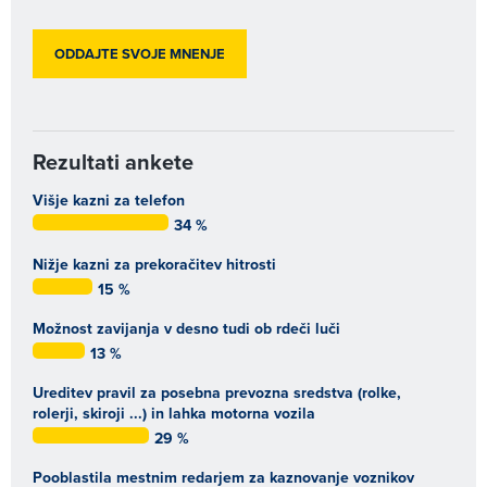
Rezultati ankete
Višje kazni za telefon
34 %
Nižje kazni za prekoračitev hitrosti
15 %
Možnost zavijanja v desno tudi ob rdeči luči
13 %
Ureditev pravil za posebna prevozna sredstva (rolke,
rolerji, skiroji ...) in lahka motorna vozila
29 %
Pooblastila mestnim redarjem za kaznovanje voznikov