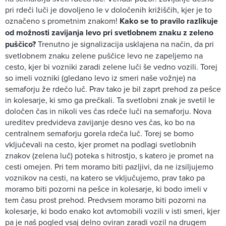
pri rdeči luči je dovoljeno le v določenih križiščih, kjer je to
označeno s prometnim znakom!
Kako se to pravilo razlikuje
od možnosti zavijanja levo pri svetlobnem znaku z zeleno
puščico?
Trenutno je signalizacija usklajena na način, da pri
svetlobnem znaku zelene puščice levo ne zapeljemo na
cesto, kjer bi vozniki zaradi zelene luči še vedno vozili. Torej
so imeli vozniki (gledano levo iz smeri naše vožnje) na
semaforju že rdečo luč. Prav tako je bil zaprt prehod za pešce
in kolesarje, ki smo ga prečkali. Ta svetlobni znak je svetil le
določen čas in nikoli ves čas rdeče luči na semaforju. Nova
ureditev predvideva zavijanje desno ves čas, ko bo na
centralnem semaforju gorela rdeča luč. Torej se bomo
vključevali na cesto, kjer promet na podlagi svetlobnih
znakov (zelena luč) poteka s hitrostjo, s katero je promet na
cesti omejen. Pri tem moramo biti pazljivi, da ne izsiljujemo
voznikov na cesti, na katero se vključujemo, prav tako pa
moramo biti pozorni na pešce in kolesarje, ki bodo imeli v
tem času prost prehod. Predvsem moramo biti pozorni na
kolesarje, ki bodo enako kot avtomobili vozili v isti smeri, kjer
pa je naš pogled vsaj delno oviran zaradi vozil na drugem