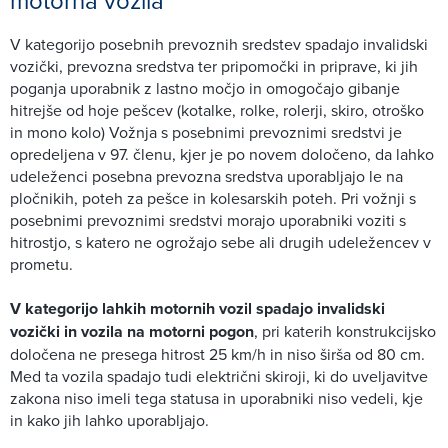
V kategorijo posebnih prevoznih sredstev spadajo invalidski
vozički, prevozna sredstva ter pripomočki in priprave, ki jih
poganja uporabnik z lastno močjo in omogočajo gibanje
hitrejše od hoje pešcev (kotalke, rolke, rolerji, skiro, otroško
in mono kolo) Vožnja s posebnimi prevoznimi sredstvi je
opredeljena v 97. členu, kjer je po novem določeno, da lahko
udeleženci posebna prevozna sredstva uporabljajo le na
pločnikih, poteh za pešce in kolesarskih poteh. Pri vožnji s
posebnimi prevoznimi sredstvi morajo uporabniki voziti s
hitrostjo, s katero ne ogrožajo sebe ali drugih udeležencev v
prometu.
V kategorijo lahkih motornih vozil spadajo invalidski
vozički in vozila na motorni pogon
, pri katerih konstrukcijsko
določena ne presega hitrost 25 km/h in niso širša od 80 cm.
Med ta vozila spadajo tudi električni skiroji, ki do uveljavitve
zakona niso imeli tega statusa in uporabniki niso vedeli, kje
in kako jih lahko uporabljajo.