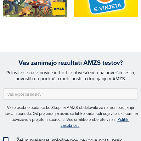
Vas zanimajo rezultati AMZS testov?
Prijavite se na e-novice in bodite obveščeni o najnovejših testih,
novostih na področju mobilnosti in dogajanju v AMZS.
Vaše osebne podatke bo Skupina AMZS obdelovala za namen pošiljanja
novic in ponudb. Od prejemanja novic se lahko kadarkoli odjavite s klikom na
povezavo v prejetem sporočilu. Več si lahko preberete v naši
Politiki
zasebnosti
.
Želim prejemati splošne novice (po e-pošti, prek