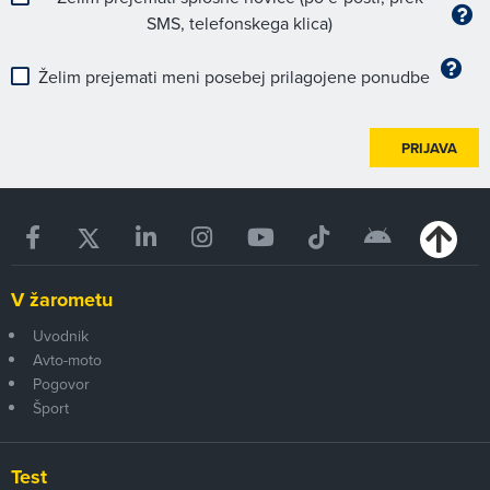
SMS, telefonskega klica)
Želim prejemati meni posebej prilagojene ponudbe
PRIJAVA
V žarometu
Uvodnik
Avto-moto
Pogovor
Šport
Test