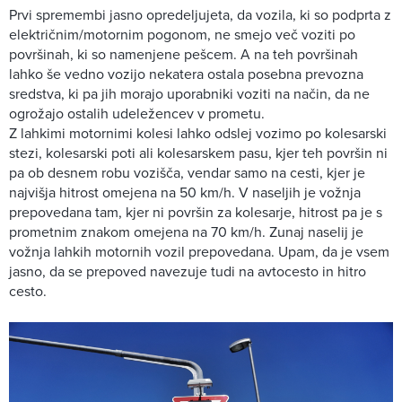
Prvi spremembi jasno opredeljujeta, da vozila, ki so podprta z
električnim/motornim pogonom, ne smejo več voziti po
površinah, ki so namenjene pešcem. A na teh površinah
lahko še vedno vozijo nekatera ostala posebna prevozna
sredstva, ki pa jih morajo uporabniki voziti na način, da ne
ogrožajo ostalih udeležencev v prometu.
Z lahkimi motornimi kolesi lahko odslej vozimo po kolesarski
stezi, kolesarski poti ali kolesarskem pasu, kjer teh površin ni
pa ob desnem robu vozišča, vendar samo na cesti, kjer je
najvišja hitrost omejena na 50 km/h. V naseljih je vožnja
prepovedana tam, kjer ni površin za kolesarje, hitrost pa je s
prometnim znakom omejena na 70 km/h. Zunaj naselij je
vožnja lahkih motornih vozil prepovedana. Upam, da je vsem
jasno, da se prepoved navezuje tudi na avtocesto in hitro
cesto.