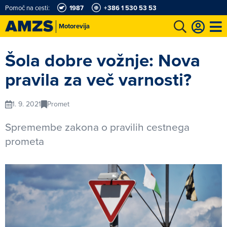
Pomoč na cesti:
1987
+386 1 530 53 53
Motorevija
t
Karting in motošportni center
Najboljši za volanom
Moj AMZS
Šola dobre vožnje: Nova
pravila za več varnosti?
1. 9. 2021
Promet
Spremembe zakona o pravilih cestnega
prometa