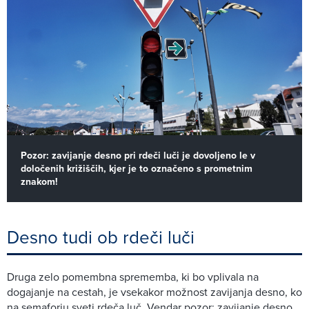
Pozor: zavijanje desno pri rdeči luči je dovoljeno le v
določenih križiščih, kjer je to označeno s prometnim
znakom!
Desno tudi ob rdeči luči
Druga zelo pomembna sprememba, ki bo vplivala na
dogajanje na cestah, je vsekakor možnost zavijanja desno, ko
na semaforju sveti rdeča luč. Vendar pozor: zavijanje desno