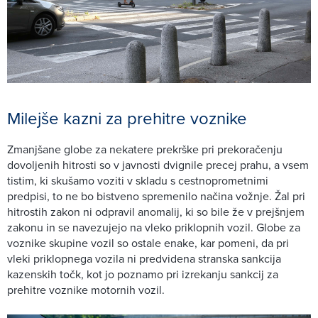
Milejše kazni za prehitre voznike
Zmanjšane globe za nekatere prekrške pri prekoračenju
dovoljenih hitrosti so v javnosti dvignile precej prahu, a vsem
tistim, ki skušamo voziti v skladu s cestnoprometnimi
predpisi, to ne bo bistveno spremenilo načina vožnje. Žal pri
hitrostih zakon ni odpravil anomalij, ki so bile že v prejšnjem
zakonu in se navezujejo na vleko priklopnih vozil. Globe za
voznike skupine vozil so ostale enake, kar pomeni, da pri
vleki priklopnega vozila ni predvidena stranska sankcija
kazenskih točk, kot jo poznamo pri izrekanju sankcij za
prehitre voznike motornih vozil.