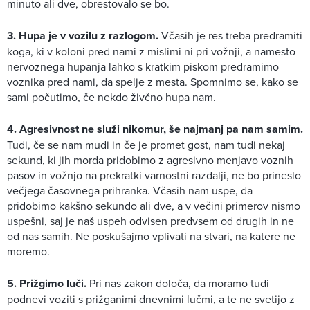
minuto ali dve, obrestovalo se bo.
3. Hupa je v vozilu z razlogom.
Včasih je res treba predramiti
koga, ki v koloni pred nami z mislimi ni pri vožnji, a namesto
nervoznega hupanja lahko s kratkim piskom predramimo
voznika pred nami, da spelje z mesta. Spomnimo se, kako se
sami počutimo, če nekdo živčno hupa nam.
4. Agresivnost ne služi nikomur, še najmanj pa nam samim.
Tudi, če se nam mudi in če je promet gost, nam tudi nekaj
sekund, ki jih morda pridobimo z agresivno menjavo voznih
pasov in vožnjo na prekratki varnostni razdalji, ne bo prineslo
večjega časovnega prihranka. Včasih nam uspe, da
pridobimo kakšno sekundo ali dve, a v večini primerov nismo
uspešni, saj je naš uspeh odvisen predvsem od drugih in ne
od nas samih. Ne poskušajmo vplivati na stvari, na katere ne
moremo.
5. Prižgimo luči.
Pri nas zakon določa, da moramo tudi
podnevi voziti s prižganimi dnevnimi lučmi, a te ne svetijo z