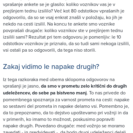
vprašanje ankete se je glasilo: koliko voznikov vas je v
prejšnjem tednu izsililo? Več kot 80 odstotkov vprašanih je
odgovorilo, da so se vsaj enkrat znašli v položaju, ko jih je
nekdo na cesti izsilil. Na koncu te ankete smo voznike
povprašali drugače: koliko voznikov ste v prejšnjem tednu
izsilili sami? Rezultat pri tem odgovoru je pomenljiv: le 10
odstotkov voznikov je priznalo, da so tudi sami nekoga izsilili,
vsi ostali pa so odgovorili, da tega niso storili.
Zakaj vidimo le napake drugih?
Iz tega razkoraka med obema sklopoma odgovorov na
vprašanji je jasno,
da smo v prometu zelo kritični do drugih
udeležencev, do sebe pa bistveno manj
. To nas privede do
pomembnega spoznanja za varnost prometa na cesti: napake
so sestavni del prometa in napake delamo vsi. Pomembno je,
da to prepoznamo, da to dejstvo upoštevamo pri vožnji in da
v primerih, ko imamo to možnost, poskusimo popraviti
napake drugih. Povedano drugače: med vožnjo se moramo
zavedati - in predvidevati -, da bodo drugi udeleženci delali