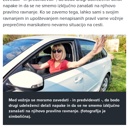
napake in da se ne smemo izključno zanašati na njihovo
pravilno ravnanje. Ko se zavemo tega, lahko sami s svojim
ravnanjem in upoštevanjem nenapisanih pravil varne vožnje
preprečimo marsikatero nevarno situacijo na cesti.
Med vožnjo se moramo zavedati - in predvidevati -, da bodo
drugi udeleženci delali napake in da se ne smemo izključno
zanašati na njihovo pravilno ravnanje. (fotografija je
simbolična).