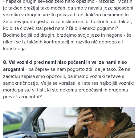
- napake drugih seveda zelo hitro opazimo - razdraži. Včasih
je takšen dražljaj tako močan, da smo v navalu jeze sposobni
vozniku v drugem vozilu pokazati tudi kakšno nesramno in
zelo nevljudno gesto. A zamislimo se: bi to storili tudi takrat,
ko bi ta človek stal pred nami? Bi bili enako pogumni?
Bodimo boljši od drugih, brzdajmo svojo jezo in nagone - še
nikoli se iz takšnih konfrontacij ni razvilo nič dobrega ali
koristnega.
8. Vsi vozniki pred nami niso počasni in vsi za nami niso
arogantni
- pa čeprav se nam pogosto zdi, da je tako. Že na
začetku zapisa smo opozorili, da imamo vozniki težave s
samokritičnostjo. Velja se vprašati, ali ste res najboljši voznik:
morda pa ste vi tisti, ki ste nekomu prepočasni in drugemu
preveč arogantni?