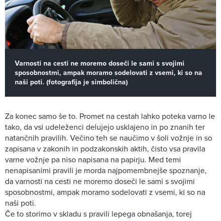
Varnosti na cesti ne moremo doseči le sami s svojimi
sposobnostmi, ampak moramo sodelovati z vsemi, ki so na
naši poti. (fotografija je simbolična)
Za konec samo še to. Promet na cestah lahko poteka varno le
tako, da vsi udeleženci delujejo usklajeno in po znanih ter
natančnih pravilih. Večino teh se naučimo v šoli vožnje in so
zapisana v zakonih in podzakonskih aktih, čisto vsa pravila
varne vožnje pa niso napisana na papirju. Med temi
nenapisanimi pravili je morda najpomembnejše spoznanje,
da varnosti na cesti ne moremo doseči le sami s svojimi
sposobnostmi, ampak moramo sodelovati z vsemi, ki so na
naši poti.
Če to storimo v skladu s pravili lepega obnašanja, torej