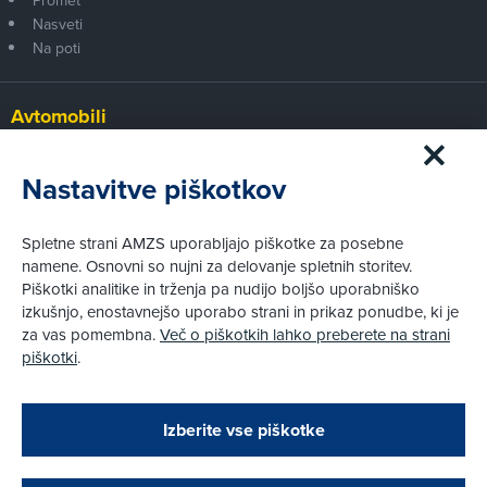
Promet
Nasveti
Na poti
Avtomobili
Panorama
Prvi pogled
Nastavitve piškotkov
Za volanom
Test
Spletne strani AMZS uporabljajo piškotke za posebne
Tehnika
namene. Osnovni so nujni za delovanje spletnih storitev.
Piškotki analitike in trženja pa nudijo boljšo uporabniško
izkušnjo, enostavnejšo uporabo strani in prikaz ponudbe, ki je
Pravni vidiki
za vas pomembna.
Več o piškotkih lahko preberete na strani
Piškotki
piškotki
.
Politika zasebnosti
Pravno obvestilo
Zapri
Podarjamo vam 10 €!
Izberite vse piškotke
Obstoječi in novi AMZS člani, ki boste v AMZS
centru sklenili avtomobilsko zavarovanje in
© AMZS
Produkcija:
Creatim
|
opravili registracijo vozila, boste prejeli
Pri spletni včlanitvi so podprta naslednja plačilna sredstva: