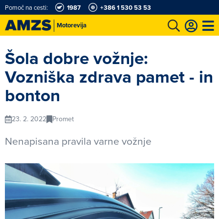
Pomoč na cesti:
1987
+386 1 530 53 53
Motorevija
t
Karting in motošportni center
Najboljši za volanom
Moj AMZS
Šola dobre vožnje:
Vozniška zdrava pamet - in
bonton
23. 2. 2022
Promet
Nenapisana pravila varne vožnje