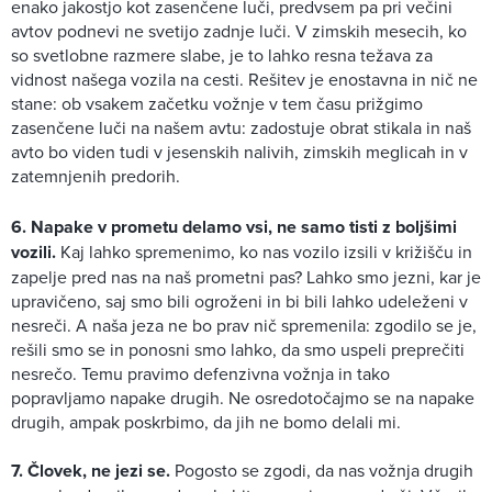
enako jakostjo kot zasenčene luči, predvsem pa pri večini
avtov podnevi ne svetijo zadnje luči. V zimskih mesecih, ko
so svetlobne razmere slabe, je to lahko resna težava za
vidnost našega vozila na cesti. Rešitev je enostavna in nič ne
stane: ob vsakem začetku vožnje v tem času prižgimo
zasenčene luči na našem avtu: zadostuje obrat stikala in naš
avto bo viden tudi v jesenskih nalivih, zimskih meglicah in v
zatemnjenih predorih.
6. Napake v prometu delamo vsi, ne samo tisti z boljšimi
vozili.
Kaj lahko spremenimo, ko nas vozilo izsili v križišču in
zapelje pred nas na naš prometni pas? Lahko smo jezni, kar je
upravičeno, saj smo bili ogroženi in bi bili lahko udeleženi v
nesreči. A naša jeza ne bo prav nič spremenila: zgodilo se je,
rešili smo se in ponosni smo lahko, da smo uspeli preprečiti
nesrečo. Temu pravimo defenzivna vožnja in tako
popravljamo napake drugih. Ne osredotočajmo se na napake
drugih, ampak poskrbimo, da jih ne bomo delali mi.
7. Človek, ne jezi se.
Pogosto se zgodi, da nas vožnja drugih