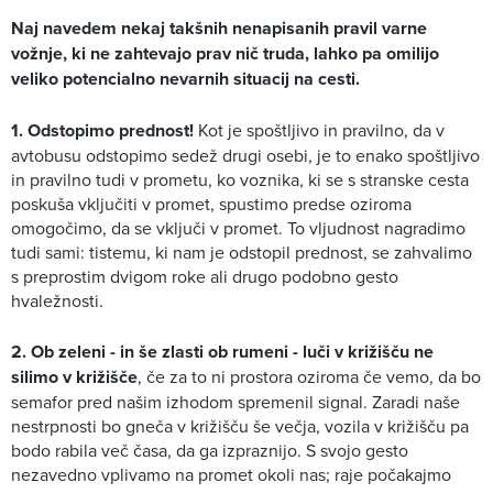
Naj navedem nekaj takšnih nenapisanih pravil varne
vožnje, ki ne zahtevajo prav nič truda, lahko pa omilijo
veliko potencialno nevarnih situacij na cesti.
1. Odstopimo prednost!
Kot je spoštljivo in pravilno, da v
avtobusu odstopimo sedež drugi osebi, je to enako spoštljivo
in pravilno tudi v prometu, ko voznika, ki se s stranske cesta
poskuša vključiti v promet, spustimo predse oziroma
omogočimo, da se vključi v promet. To vljudnost nagradimo
tudi sami: tistemu, ki nam je odstopil prednost, se zahvalimo
s preprostim dvigom roke ali drugo podobno gesto
hvaležnosti.
2. Ob zeleni - in še zlasti ob rumeni - luči v križišču ne
silimo v križišče
, če za to ni prostora oziroma če vemo, da bo
semafor pred našim izhodom spremenil signal. Zaradi naše
nestrpnosti bo gneča v križišču še večja, vozila v križišču pa
bodo rabila več časa, da ga izpraznijo. S svojo gesto
nezavedno vplivamo na promet okoli nas; raje počakajmo