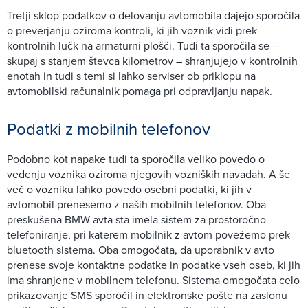
Tretji sklop podatkov o delovanju avtomobila dajejo sporočila
o preverjanju oziroma kontroli, ki jih voznik vidi prek
kontrolnih lučk na armaturni plošči. Tudi ta sporočila se –
skupaj s stanjem števca kilometrov – shranjujejo v kontrolnih
enotah in tudi s temi si lahko serviser ob priklopu na
avtomobilski računalnik pomaga pri odpravljanju napak.
Podatki z mobilnih telefonov
Podobno kot napake tudi ta sporočila veliko povedo o
vedenju voznika oziroma njegovih vozniških navadah. A še
več o vozniku lahko povedo osebni podatki, ki jih v
avtomobil prenesemo z naših mobilnih telefonov. Oba
preskušena BMW avta sta imela sistem za prostoročno
telefoniranje, pri katerem mobilnik z avtom povežemo prek
bluetooth sistema. Oba omogočata, da uporabnik v avto
prenese svoje kontaktne podatke in podatke vseh oseb, ki jih
ima shranjene v mobilnem telefonu. Sistema omogočata celo
prikazovanje SMS sporočil in elektronske pošte na zaslonu