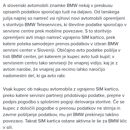
A slovenski avtomobili znamke BMW nekaj v preskusu
opisanih podatkov sporočajo tudi na daljavo. Od lanskega
julija naprej so namreč vsi njihovi novi avtomobili opremljeni
s storitvijo BMW Teleservices, ki številne podatke sporočajo v
servisne centre prek mobilne povezave. S to storitvijo
opremljeni avti imajo namreč vgrajeno SIM kartico, prek
katere poteka samodejen prenos podatkov v izbran BMW
servisni center v Sloveniji. Običajno avto podatke pošilja v
tisti BMW center, pri katerem je kupec avto tudi kupil; v
servisnem centru tako serviserji že vnaprej vidijo, kaj je z
avtom narobe, že vnaprej pa recimo lahko naročijo
nadomestni del, ki ga avto rabi.
Vsak kupec ob nakupu avtomobila z vgrajeno SIM kartico,
preko katere servisni partnerji pridobivajo podatke, prejme v
podpis pogodbo s splošnimi pogoji delovanja storitve. Če se
kupec z določili pogodbe o prenosu podatkov ne strinja in
zavrne pošiljanje podatkov, mu pri BMW prekinejo takšno
povezavo. Takrat SIM kartica ostane aktivna le še za BMW klic
v sili.