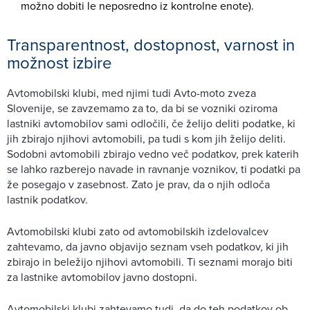
možno dobiti le neposredno iz kontrolne enote).
Transparentnost, dostopnost, varnost in
možnost izbire
Avtomobilski klubi, med njimi tudi Avto-moto zveza
Slovenije, se zavzemamo za to, da bi se vozniki oziroma
lastniki avtomobilov sami odločili, če želijo deliti podatke, ki
jih zbirajo njihovi avtomobili, pa tudi s kom jih želijo deliti.
Sodobni avtomobili zbirajo vedno več podatkov, prek katerih
se lahko razberejo navade in ravnanje voznikov, ti podatki pa
že posegajo v zasebnost. Zato je prav, da o njih odloča
lastnik podatkov.
Avtomobilski klubi zato od avtomobilskih izdelovalcev
zahtevamo, da javno objavijo seznam vseh podatkov, ki jih
zbirajo in beležijo njihovi avtomobili. Ti seznami morajo biti
za lastnike avtomobilov javno dostopni.
Avtomobilski klubi zahtevamo tudi, da do teh podatkov ob