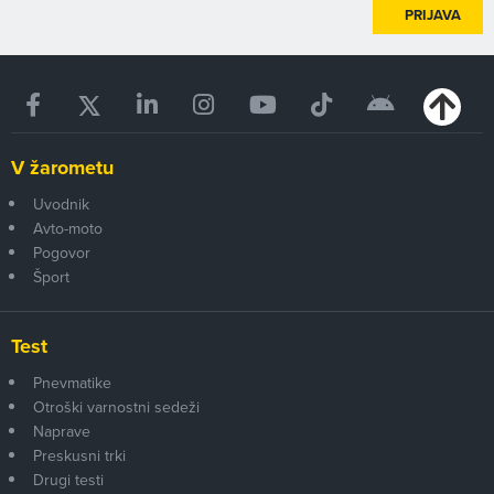
PRIJAVA
V žarometu
Uvodnik
Avto-moto
Pogovor
Šport
Test
Pnevmatike
Otroški varnostni sedeži
Naprave
Preskusni trki
Drugi testi