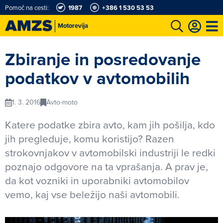
Pomoč na cesti:
1987
+386 1 530 53 53
Motorevija
t
Karting in motošportni center
Najboljši za volanom
Moj AMZS
Zbiranje in posredovanje
podatkov v avtomobilih
1. 3. 2016
Avto-moto
Katere podatke zbira avto, kam jih pošilja, kdo
jih pregleduje, komu koristijo? Razen
strokovnjakov v avtomobilski industriji le redki
poznajo odgovore na ta vprašanja. A prav je,
da kot vozniki in uporabniki avtomobilov
vemo, kaj vse beležijo naši avtomobili.