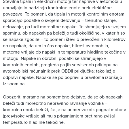
Številna tipala in električni motorji ter naprave v avtomobilu
upravljajo in nadzirajo kontrolne enote prek električne
povezave. To pomeni, da tipala in motorji kontrolnim enotam
sporočajo podatke o svojem delovanju – trenutno stanje,
delovanje, pa tudi morebitne napake. Te shranjujejo v svojem
spominu, ob napakah pa beležijo tudi okoliščine, v katerih so
se napake zgodile – to pomeni število prevoženih kilometrov
ob napakah, datum in čas napake, hitrost avtomobila,
motorne vrtljaje ob napaki in temperaturo hladilne tekočine v
motorju. Napake in obrobni podatki se shranjujejo v
kontrolnih enotah, pregleda pa jih serviser ob priklopu na
avtomobilski računalnik prek OBDII priključka; tako lažje
odpravi napake. Napake se po popravilu praviloma izbrišejo
iz spomina.
Opozoriti moramo na pomembno dejstvo, da se ob napakah
beleži tudi morebitno nepravilno ravnanje voznika –
kontrolna enota beleži, če je na primer voznik pognal motor v
(pre)visoke vrtljaje ali mu s priganjanjem pretirano zvišal
temperaturo hladilne tekočine.