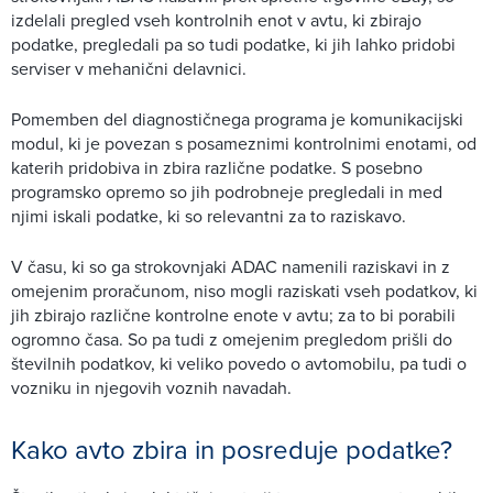
izdelali pregled vseh kontrolnih enot v avtu, ki zbirajo
podatke, pregledali pa so tudi podatke, ki jih lahko pridobi
serviser v mehanični delavnici.
Pomemben del diagnostičnega programa je komunikacijski
modul, ki je povezan s posameznimi kontrolnimi enotami, od
katerih pridobiva in zbira različne podatke. S posebno
programsko opremo so jih podrobneje pregledali in med
njimi iskali podatke, ki so relevantni za to raziskavo.
V času, ki so ga strokovnjaki ADAC namenili raziskavi in z
omejenim proračunom, niso mogli raziskati vseh podatkov, ki
jih zbirajo različne kontrolne enote v avtu; za to bi porabili
ogromno časa. So pa tudi z omejenim pregledom prišli do
številnih podatkov, ki veliko povedo o avtomobilu, pa tudi o
vozniku in njegovih voznih navadah.
Kako avto zbira in posreduje podatke?