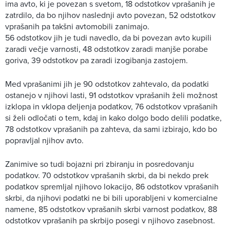
ima avto, ki je povezan s svetom, 18 odstotkov vprašanih je
zatrdilo, da bo njihov naslednji avto povezan, 52 odstotkov
vprašanih pa takšni avtomobili zanimajo.
56 odstotkov jih je tudi navedlo, da bi povezan avto kupili
zaradi večje varnosti, 48 odstotkov zaradi manjše porabe
goriva, 39 odstotkov pa zaradi izogibanja zastojem.
Med vprašanimi jih je 90 odstotkov zahtevalo, da podatki
ostanejo v njihovi lasti, 91 odstotkov vprašanih želi možnost
izklopa in vklopa deljenja podatkov, 76 odstotkov vprašanih
si želi odločati o tem, kdaj in kako dolgo bodo delili podatke,
78 odstotkov vprašanih pa zahteva, da sami izbirajo, kdo bo
popravljal njihov avto.
Zanimive so tudi bojazni pri zbiranju in posredovanju
podatkov. 70 odstotkov vprašanih skrbi, da bi nekdo prek
podatkov spremljal njihovo lokacijo, 86 odstotkov vprašanih
skrbi, da njihovi podatki ne bi bili uporabljeni v komercialne
namene, 85 odstotkov vprašanih skrbi varnost podatkov, 88
odstotkov vprašanih pa skrbijo posegi v njihovo zasebnost.