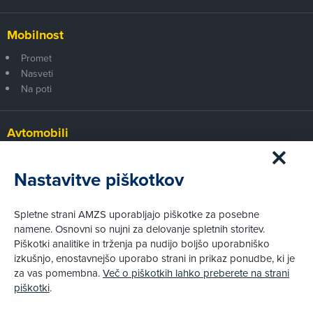
Mobilnost
Promet
Nasveti
Na poti
Avtomobili
Panorama
Prvi pogled
Nastavitve piškotkov
Za volanom
Test
Spletne strani AMZS uporabljajo piškotke za posebne
Tehnika
namene. Osnovni so nujni za delovanje spletnih storitev.
Piškotki analitike in trženja pa nudijo boljšo uporabniško
izkušnjo, enostavnejšo uporabo strani in prikaz ponudbe, ki je
Pravni vidiki
za vas pomembna.
Več o piškotkih lahko preberete na strani
Piškotki
piškotki
.
Politika zasebnosti