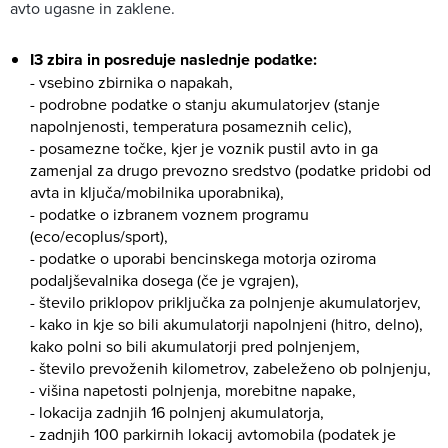
avto ugasne in zaklene.
I3 zbira in posreduje naslednje podatke:
- vsebino zbirnika o napakah,
- podrobne podatke o stanju akumulatorjev (stanje
napolnjenosti, temperatura posameznih celic),
- posamezne točke, kjer je voznik pustil avto in ga
zamenjal za drugo prevozno sredstvo (podatke pridobi od
avta in ključa/mobilnika uporabnika),
- podatke o izbranem voznem programu
(eco/ecoplus/sport),
- podatke o uporabi bencinskega motorja oziroma
podaljševalnika dosega (če je vgrajen),
- število priklopov priključka za polnjenje akumulatorjev,
- kako in kje so bili akumulatorji napolnjeni (hitro, delno),
kako polni so bili akumulatorji pred polnjenjem,
- število prevoženih kilometrov, zabeleženo ob polnjenju,
- višina napetosti polnjenja, morebitne napake,
- lokacija zadnjih 16 polnjenj akumulatorja,
- zadnjih 100 parkirnih lokacij avtomobila (podatek je