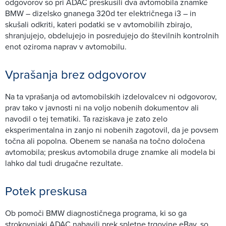
odgovorov so pri ADAC preskusili dva avtomobila znamke
BMW – dizelsko gnanega 320d ter električnega i3 – in
skušali odkriti, kateri podatki se v avtomobilih zbirajo,
shranjujejo, obdelujejo in posredujejo do številnih kontrolnih
enot oziroma naprav v avtomobilu.
Vprašanja brez odgovorov
Na ta vprašanja od avtomobilskih izdelovalcev ni odgovorov,
prav tako v javnosti ni na voljo nobenih dokumentov ali
navodil o tej tematiki. Ta raziskava je zato zelo
eksperimentalna in zanjo ni nobenih zagotovil, da je povsem
točna ali popolna. Obenem se nanaša na točno določena
avtomobila; preskus avtomobila druge znamke ali modela bi
lahko dal tudi drugačne rezultate.
Potek preskusa
Ob pomoči BMW diagnostičnega programa, ki so ga
strokovnjaki ADAC nabavili prek spletne trgovine eBay, so