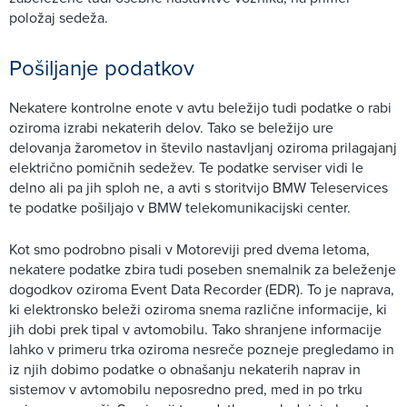
položaj sedeža.
Pošiljanje podatkov
Nekatere kontrolne enote v avtu beležijo tudi podatke o rabi
oziroma izrabi nekaterih delov. Tako se beležijo ure
delovanja žarometov in število nastavljanj oziroma prilagajanj
električno pomičnih sedežev. Te podatke serviser vidi le
delno ali pa jih sploh ne, a avti s storitvijo BMW Teleservices
te podatke pošiljajo v BMW telekomunikacijski center.
Kot smo podrobno pisali v Motoreviji pred dvema letoma,
nekatere podatke zbira tudi poseben snemalnik za beleženje
dogodkov oziroma Event Data Recorder (EDR). To je naprava,
ki elektronsko beleži oziroma snema različne informacije, ki
jih dobi prek tipal v avtomobilu. Tako shranjene informacije
lahko v primeru trka oziroma nesreče pozneje pregledamo in
iz njih dobimo podatke o obnašanju nekaterih naprav in
sistemov v avtomobilu neposredno pred, med in po trku