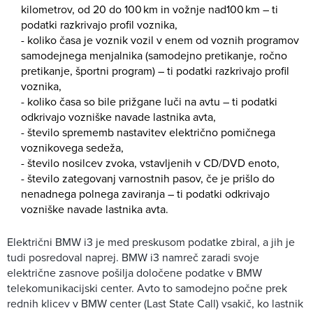
kilometrov, od 20 do 100 km in vožnje nad100 km – ti
podatki razkrivajo profil voznika,
- koliko časa je voznik vozil v enem od voznih programov
samodejnega menjalnika (samodejno pretikanje, ročno
pretikanje, športni program) – ti podatki razkrivajo profil
voznika,
- koliko časa so bile prižgane luči na avtu – ti podatki
odkrivajo vozniške navade lastnika avta,
- število sprememb nastavitev električno pomičnega
voznikovega sedeža,
- število nosilcev zvoka, vstavljenih v CD/DVD enoto,
- število zategovanj varnostnih pasov, če je prišlo do
nenadnega polnega zaviranja – ti podatki odkrivajo
vozniške navade lastnika avta.
Električni BMW i3 je med preskusom podatke zbiral, a jih je
tudi posredoval naprej. BMW i3 namreč zaradi svoje
električne zasnove pošilja določene podatke v BMW
telekomunikacijski center. Avto to samodejno počne prek
rednih klicev v BMW center (Last State Call) vsakič, ko lastnik