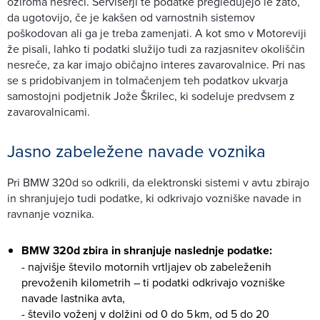
oziroma nesreči. Serviserji te podatke pregledujejo le zato,
da ugotovijo, če je kakšen od varnostnih sistemov
poškodovan ali ga je treba zamenjati. A kot smo v Motoreviji
že pisali, lahko ti podatki služijo tudi za razjasnitev okoliščin
nesreče, za kar imajo običajno interes zavarovalnice. Pri nas
se s pridobivanjem in tolmačenjem teh podatkov ukvarja
samostojni podjetnik Jože Škrilec, ki sodeluje predvsem z
zavarovalnicami.
Jasno zabeležene navade voznika
Pri BMW 320d so odkrili, da elektronski sistemi v avtu zbirajo
in shranjujejo tudi podatke, ki odkrivajo vozniške navade in
ravnanje voznika.
BMW 320d zbira in shranjuje naslednje podatke:
- najvišje število motornih vrtljajev ob zabeleženih
prevoženih kilometrih – ti podatki odkrivajo vozniške
navade lastnika avta,
- število voženj v dolžini od 0 do 5 km, od 5 do 20