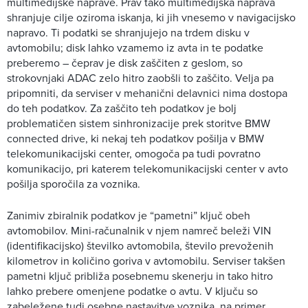
multimedijske naprave. Prav tako multimedijska naprava
shranjuje cilje oziroma iskanja, ki jih vnesemo v navigacijsko
napravo. Ti podatki se shranjujejo na trdem disku v
avtomobilu; disk lahko vzamemo iz avta in te podatke
preberemo – čeprav je disk zaščiten z geslom, so
strokovnjaki ADAC zelo hitro zaobšli to zaščito. Velja pa
pripomniti, da serviser v mehanični delavnici nima dostopa
do teh podatkov. Za zaščito teh podatkov je bolj
problematičen sistem sinhronizacije prek storitve BMW
connected drive, ki nekaj teh podatkov pošilja v BMW
telekomunikacijski center, omogoča pa tudi povratno
komunikacijo, pri katerem telekomunikacijski center v avto
pošilja sporočila za voznika.
Zanimiv zbiralnik podatkov je “pametni” ključ obeh
avtomobilov. Mini-računalnik v njem namreč beleži VIN
(identifikacijsko) številko avtomobila, število prevoženih
kilometrov in količino goriva v avtomobilu. Serviser takšen
pametni ključ približa posebnemu skenerju in tako hitro
lahko prebere omenjene podatke o avtu. V ključu so
zabeležene tudi osebne nastavitve voznika, na primer