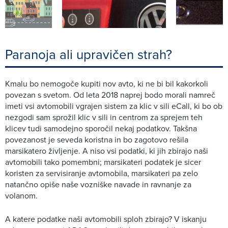
Paranoja ali upravičen strah?
Kmalu bo nemogoče kupiti nov avto, ki ne bi bil kakorkoli
povezan s svetom. Od leta 2018 naprej bodo morali namreč
imeti vsi avtomobili vgrajen sistem za klic v sili eCall, ki bo ob
nezgodi sam sprožil klic v sili in centrom za sprejem teh
klicev tudi samodejno sporočil nekaj podatkov. Takšna
povezanost je seveda koristna in bo zagotovo rešila
marsikatero življenje. A niso vsi podatki, ki jih zbirajo naši
avtomobili tako pomembni; marsikateri podatek je sicer
koristen za servisiranje avtomobila, marsikateri pa zelo
natančno opiše naše vozniške navade in ravnanje za
volanom.
A katere podatke naši avtomobili sploh zbirajo? V iskanju