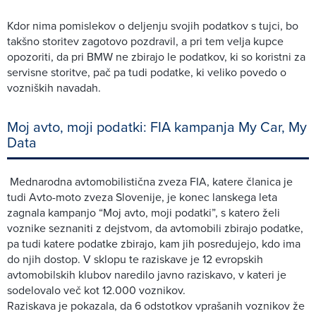
Kdor nima pomislekov o deljenju svojih podatkov s tujci, bo
takšno storitev zagotovo pozdravil, a pri tem velja kupce
opozoriti, da pri BMW ne zbirajo le podatkov, ki so koristni za
servisne storitve, pač pa tudi podatke, ki veliko povedo o
vozniških navadah.
Moj avto, moji podatki: FIA kampanja My Car, My
Data
Mednarodna avtomobilistična zveza FIA, katere članica je
tudi Avto-moto zveza Slovenije, je konec lanskega leta
zagnala kampanjo “Moj avto, moji podatki”, s katero želi
voznike seznaniti z dejstvom, da avtomobili zbirajo podatke,
pa tudi katere podatke zbirajo, kam jih posredujejo, kdo ima
do njih dostop. V sklopu te raziskave je 12 evropskih
avtomobilskih klubov naredilo javno raziskavo, v kateri je
sodelovalo več kot 12.000 voznikov.
Raziskava je pokazala, da 6 odstotkov vprašanih voznikov že