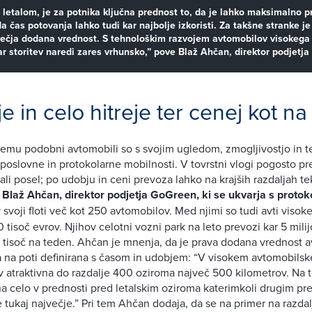
 letalom, je za potnika ključna prednost to, da je lahko maksimalno pr
a čas potovanja lahko tudi kar najbolje izkoristi. Za takšne stranke j
jvečja dodana vrednost. S tehnološkim razvojem avtomobilov visokega 
kar storitev naredi zares vrhunsko,” pove Blaž Ahčan, direktor podjetj
 in celo hitreje ter cenej kot na 
emu podobni avtomobili so s svojim ugledom, zmogljivostjo in t
 poslovne in protokolarne mobilnosti. V tovrstni vlogi pogosto pr
ali posel; po udobju in ceni prevoza lahko na krajših razdaljah te
i
Blaž Ahčan, direktor podjetja GoGreen, ki se ukvarja s protok
 svoji floti več kot 250 avtomobilov. Med njimi so tudi avti visok
 tisoč evrov. Njihov celotni vozni park na leto prevozi kar 5 mili
8 tisoč na teden. Ahčan je mnenja, da je prava dodana vrednost 
a na poti definirana s časom in udobjem: “V visokem avtomobil
v atraktivna do razdalje 400 oziroma največ 500 kilometrov. Na te
a celo v prednosti pred letalskim oziroma katerimkoli drugim pre
tukaj največje.” Pri tem Ahčan dodaja, da se na primer na razdalj