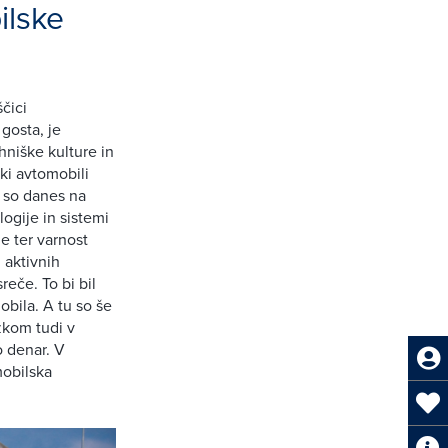
ilske
čici
gosta, je
hniške kulture in
ki avtomobili
 so danes na
ogije in sistemi
e ter varnost
 aktivnih
eče. To bi bil
bila. A tu so še
žkom tudi v
o denar. V
mobilska