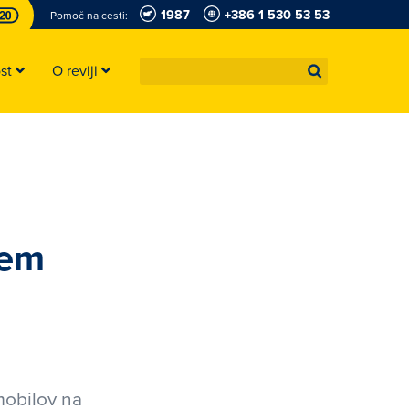
1987
+386 1 530 53 53
Pomoč na cesti:
ost
O reviji
kem
mobilov na