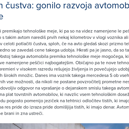
in čustva: gonilo razvoja avtomob
e
i premikajo tehnološke meje, ki pa so na videz namenjene le peš
 s takim avtom narediš prvih nekaj kilometrov v vlogi voznika ali 
 celoti potlačiti čustva, sploh, če na avto gledaš skozi prizmo te
edno se zavedaš cene takega udobja. Hkrati pa je jasno, da so ta
 Obstoj takega avtomobila premika tehnološke meje mogočega, ki
ve namenjene peščici najbogatejšim. Običajno pa te nove tehnol
 premieri v visokem razredu rešujejo življenja in povečujejo udobj
ih širokih množic. Danes ima voznik takega mercedesa S ob vseh
mih vse možnosti, da nikoli ne postane povzročitelj prometne nesr
dovoljiv odgovor na vprašanje o dejanskem smislu takega avtomo
a plat tovrstnih avtomobilov, ki navzlic vsem tehnološkim dose
du pogosto pomenijo jeziček na tehtnici odločitev tistih, ki imaj
a res pride do izraza pride domišljija tistih, ki imajo denar. Avto
ne brani in zna ustreči.