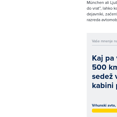
München ali Ljub
do vrat”, lahko 
dejavniki, začen
razreda avtomobi
Vaše mnenje n
Kaj pa
500 km 
sedež 
kabini
Vrhunski avto, 