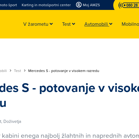
moto šport
Karting in motošportni center
Moj AMZS
V žarometu
Test
Avtomobili
Mobiln
obili
Test
Mercedes S - potovanje v visokem razredu
es S - potovanje v viso
du
t, Doživetja
 kabini enega najbolj žlahtnih in naprednih avto