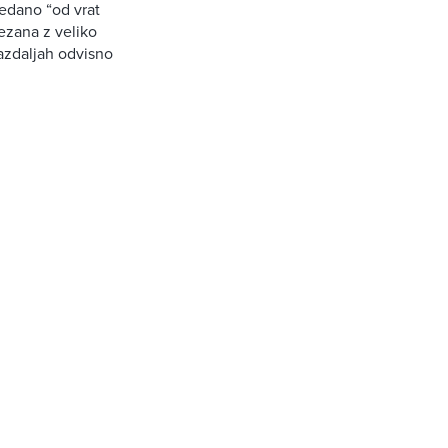
ledano “od vrat
ezana z veliko
razdaljah odvisno