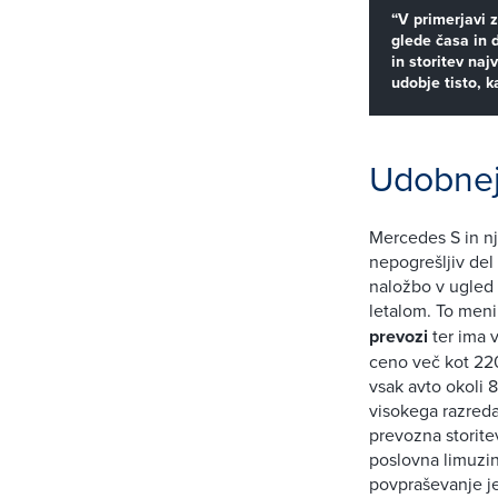
“V primerjavi z
glede časa in d
in storitev na
udobje tisto, 
Udobneje
Mercedes S in nj
nepogrešljiv del
naložbo v ugled 
letalom. To men
prevozi
ter ima v
ceno več kot 220
vsak avto okoli 
visokega razred
prevozna storite
poslovna limuzin
povpraševanje je 