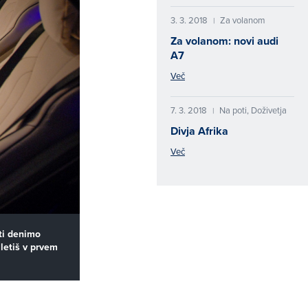
3. 3. 2018
Za volanom
|
Za volanom: novi audi
A7
Več
7. 3. 2018
Na poti, Doživetja
|
Divja Afrika
Več
 ti denimo
letiš v prvem