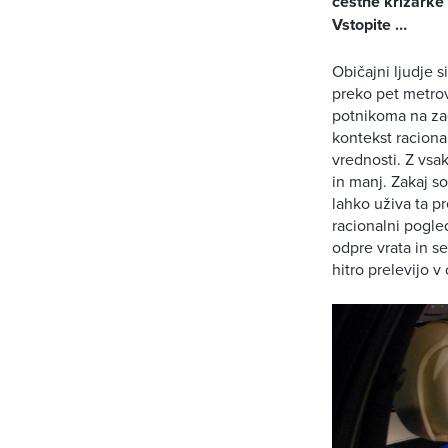
cestne križarke 
Vstopite …
Običajni ljudje 
preko pet metrov
potnikoma na zad
kontekst raciona
vrednosti. Z vs
in manj. Zakaj s
lahko uživa ta pr
racionalni pogle
odpre vrata in s
hitro prelevijo 