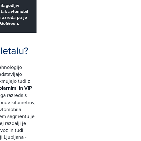
ilagodljiv
e tak avtomobil
razreda pa je
a GoGreen.
letalu?
ehnologijo
edstavljajo
kmujejo tudi z
olarnimi in VIP
ega razreda s
jonov kilometrov,
avtomobila
skem segmentu je
j razdalji je
voz in tudi
i Ljubljana -