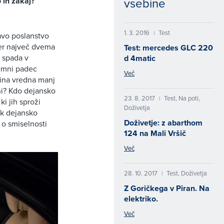
vsebine
o in zakaj?
1. 3. 2016
Test
|
ravo poslanstvo
ter največ dvema
Test: mercedes GLC 220
e spada v
d 4matic
remni padec
Več
ina vredna manj
ani? Kdo dejansko
23. 8. 2017
Test, Na poti,
|
ki jih sproži
Doživetja
ek dejansko
Doživetje: z abarthom
 o smiselnosti
124 na Mali Vršič
Več
28. 10. 2017
Test, Doživetja
|
Z Goričkega v Piran. Na
elektriko.
Več