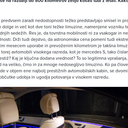
se na razdalji do 500 kilometrov želijo kosati tudi z letali. Kak
si predvsem zaradi nedostopnosti težko predstavljajo smisel in p
 dolge in več kot dve toni težke limuzine, namenjene vozniku 
njih sedežih. Res je, da tovrstna mobilnosti ni za vsakogar in n
lnosti. Drži tudi dejstvo, da astronomska cena pomeni tudi ekst
akim mesecem uporabe in prevoženim kilometrom je takšna limuz
o torej avtomobili visokega razreda, kot je mercedes S, tako čisl
estiž? Kaj je ključna dodana vrednost? To so legitimna vprašanja, 
d na veliko, črno in za mnoge nedosegljivo limuzino. Ko pa člov
ede v objem ene najbolj prestižnih avtomobilskih kabin, se dvomi
v občutke udobja in ugodja potovanja v visokem razredu.