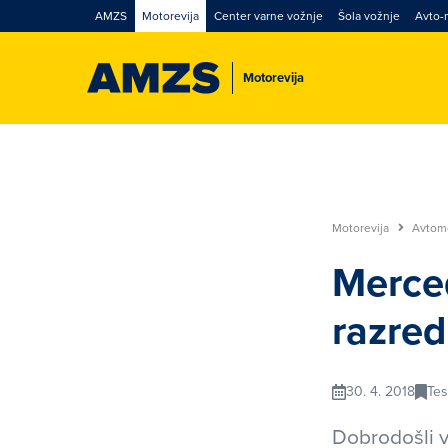
AMZS
Motorevija
Center varne vožnje
Šola vožnje
Avto-
Motorevija
Motorevija
Avtom
Merced
razre
30. 4. 2018
Tes
Dobrodošli v