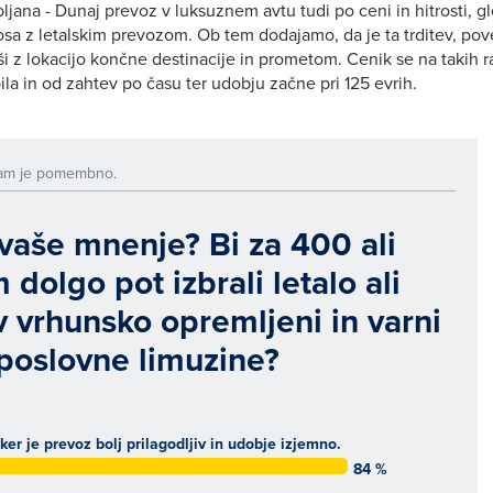
ljana - Dunaj prevoz v luksuznem avtu tudi po ceni in hitrosti, g
kosa z letalskim prevozom. Ob tem dodajamo, da je ta trditev, pov
ši z lokacijo končne destinacije in prometom. Cenik se na takih 
la in od zahtev po času ter udobju začne pri 125 evrih.
am je pomembno.
 vaše mnenje? Bi za 400 ali
dolgo pot izbrali letalo ali
v vrhunsko opremljeni in varni
 poslovne limuzine?
ker je prevoz bolj prilagodljiv in udobje izjemno.
84 %