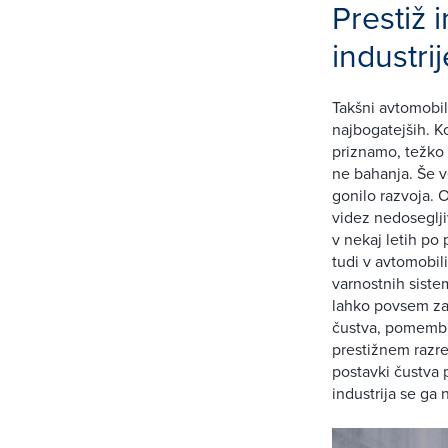
Prestiž 
industrij
Takšni avtomobil
najbogatejših. Ko
priznamo, težko v
ne bahanja. Še v
gonilo razvoja.
videz nedoseglji
v nekaj letih po
tudi v avtomobil
varnostnih siste
lahko povsem za
čustva, pomembn
prestižnem razre
postavki čustva p
industrija se ga 