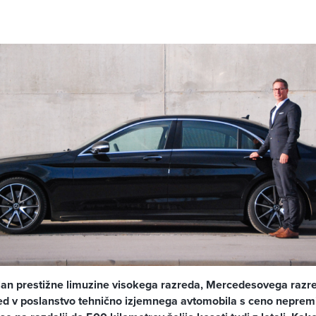
lan prestižne limuzine visokega razreda, Mercedesovega razr
d v poslanstvo tehnično izjemnega avtomobila s ceno neprem