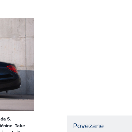
eda S.
Povezane
ičnine. Take