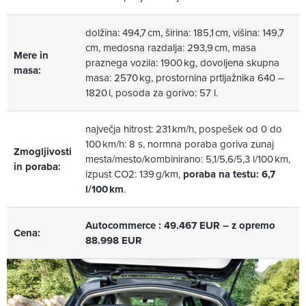
dolžina: 494,7 cm, širina: 185,1 cm, višina: 149,7
cm, medosna razdalja: 293,9 cm, masa
Mere in
praznega vozila: 1900 kg, dovoljena skupna
masa:
masa: 2570 kg, prostornina prtljažnika 640 –
1820 l, posoda za gorivo: 57 l.
največja hitrost: 231 km/h, pospešek od 0 do
100 km/h: 8 s, normna poraba goriva zunaj
Zmogljivosti
mesta/mesto/kombinirano: 5,1/5,6/5,3 l/100 km,
in poraba:
izpust CO2: 139 g/km,
poraba na testu: 6,7
l/100 km
.
Autocommerce : 49.467 EUR – z opremo
Cena:
88.998 EUR