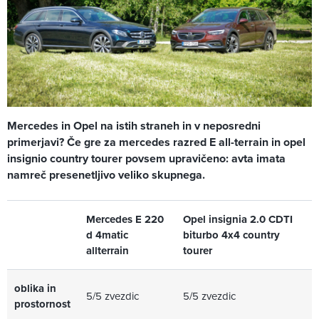
Mercedes in Opel na istih straneh in v neposredni
primerjavi? Če gre za mercedes razred E all-terrain in opel
insignio country tourer povsem upravičeno: avta imata
namreč presenetljivo veliko skupnega.
Mercedes E 220
Opel insignia 2.0 CDTI
d 4matic
biturbo 4x4 country
allterrain
tourer
oblika in
5/5 zvezdic
5/5 zvezdic
prostornost