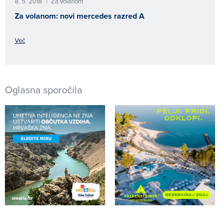
8. 5. 2018
Za volanom
|
Za volanom: novi mercedes razred A
Več
Oglasna sporočila