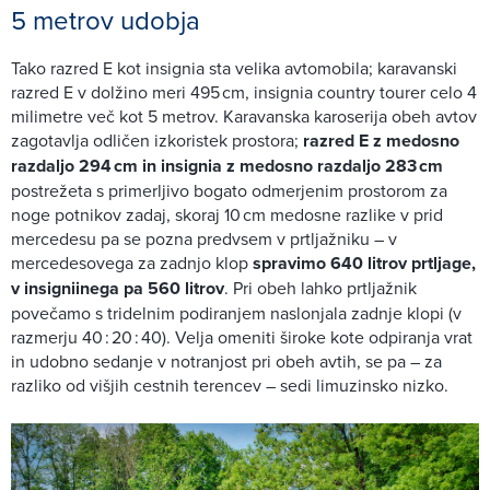
5 metrov udobja
Tako razred E kot insignia sta velika avtomobila; karavanski
razred E v dolžino meri 495 cm, insignia country tourer celo 4
milimetre več kot 5 metrov. Karavanska karoserija obeh avtov
zagotavlja odličen izkoristek prostora;
razred E z medosno
razdaljo 294 cm in insignia z medosno razdaljo 283 cm
postrežeta s primerljivo bogato odmerjenim prostorom za
noge potnikov zadaj, skoraj 10 cm medosne razlike v prid
mercedesu pa se pozna predvsem v prtljažniku – v
mercedesovega za zadnjo klop
spravimo 640 litrov prtljage,
v insigniinega pa 560 litrov
. Pri obeh lahko prtljažnik
povečamo s tridelnim podiranjem naslonjala zadnje klopi (v
razmerju 40 : 20 : 40). Velja omeniti široke kote odpiranja vrat
in udobno sedanje v notranjost pri obeh avtih, se pa – za
razliko od višjih cestnih terencev – sedi limuzinsko nizko.