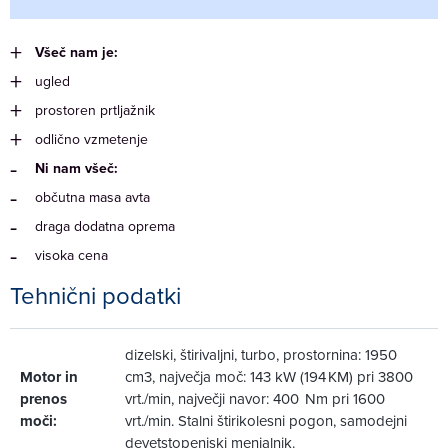
Všeč nam je:
ugled
prostoren prtljažnik
odlično vzmetenje
Ni nam všeč:
občutna masa avta
draga dodatna oprema
visoka cena
Tehnični podatki
dizelski, štirivaljni, turbo, prostornina: 1950
Motor in
cm3, največja moč: 143 kW (194 KM) pri 3800
prenos
vrt./min, največji navor: 400 Nm pri 1600
moči:
vrt./min. Stalni štirikolesni pogon, samodejni
devetstopenjski menjalnik.