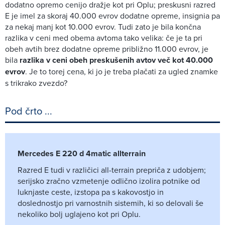
dodatno opremo cenijo dražje kot pri Oplu; preskusni razred
E je imel za skoraj 40.000 evrov dodatne opreme, insignia pa
za nekaj manj kot 10.000 evrov. Tudi zato je bila končna
razlika v ceni med obema avtoma tako velika: če je ta pri
obeh avtih brez dodatne opreme približno 11.000 evrov, je
bila
razlika v ceni obeh preskušenih avtov več kot 40.000
evrov
. Je to torej cena, ki jo je treba plačati za ugled znamke
s trikrako zvezdo?
Pod črto ...
Mercedes E 220 d 4matic allterrain
Razred E tudi v različici all-terrain prepriča z udobjem;
serijsko zračno vzmetenje odlično izolira potnike od
luknjaste ceste, izstopa pa s kakovostjo in
doslednostjo pri varnostnih sistemih, ki so delovali še
nekoliko bolj uglajeno kot pri Oplu.