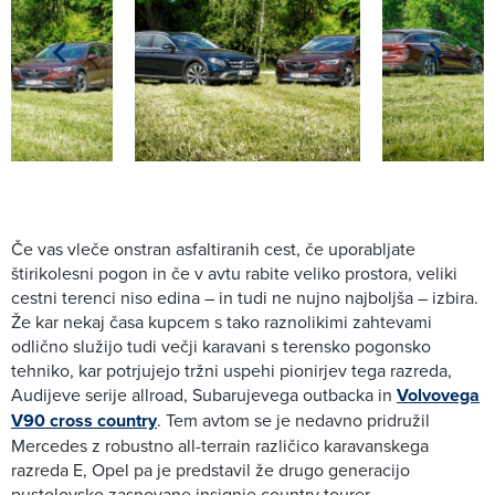
Če vas vleče onstran asfaltiranih cest, če uporabljate
štirikolesni pogon in če v avtu rabite veliko prostora, veliki
cestni terenci niso edina – in tudi ne nujno najboljša – izbira.
Že kar nekaj časa kupcem s tako raznolikimi zahtevami
odlično služijo tudi večji karavani s terensko pogonsko
tehniko, kar potrjujejo tržni uspehi pionirjev tega razreda,
Audijeve serije allroad, Subarujevega outbacka in
Volvovega
V90 cross country
. Tem avtom se je nedavno pridružil
Mercedes z robustno all-terrain različico karavanskega
razreda E, Opel pa je predstavil že drugo generacijo
pustolovsko zasnovane insignie country tourer.