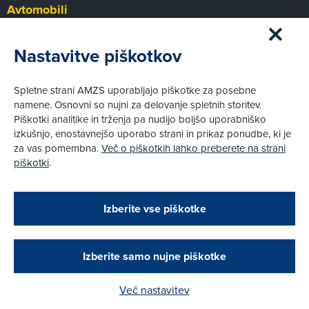
Avtomobili
Panorama
Prvi pogled
Nastavitve piškotkov
Za volanom
Test
Spletne strani AMZS uporabljajo piškotke za posebne
Tehnika
namene. Osnovni so nujni za delovanje spletnih storitev.
Piškotki analitike in trženja pa nudijo boljšo uporabniško
izkušnjo, enostavnejšo uporabo strani in prikaz ponudbe, ki je
Pravni vidiki
za vas pomembna.
Več o piškotkih lahko preberete na strani
Piškotki
piškotki
.
Politika zasebnosti
Pravno obvestilo
Zapri
Podarjamo vam 10 €!
Izberite vse piškotke
Obstoječi in novi AMZS člani, ki boste v AMZS
centru sklenili avtomobilsko zavarovanje in
© AMZS
Produkcija:
Creatim
|
opravili registracijo vozila, boste prejeli
Pri spletni včlanitvi so podprta naslednja plačilna sredstva:
vrednostno darilno kartico z dobroimetjem v višini
Izberite samo nujne piškotke
10 €.
Več nastavitev
Kako do darila?