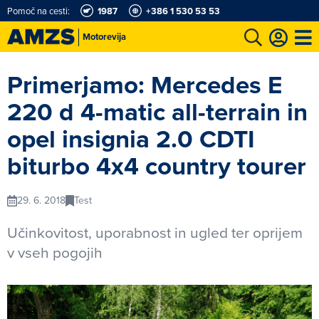
Pomoč na cesti:
1987
+386 1 530 53 53
Motorevija
t
Karting in motošportni center
Najboljši za volanom
Moj AMZS
Primerjamo: Mercedes E
220 d 4-matic all-terrain in
opel insignia 2.0 CDTI
biturbo 4x4 country tourer
29. 6. 2018
Test
Učinkovitost, uporabnost in ugled ter oprijem
v vseh pogojih