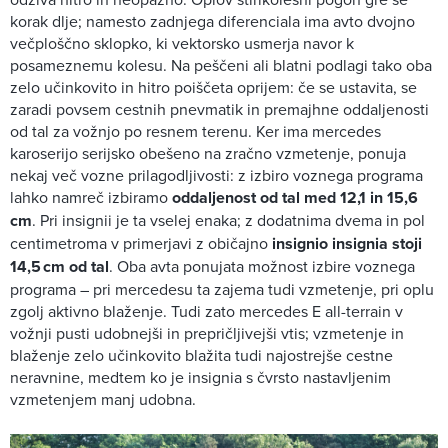
korak dlje; namesto zadnjega diferenciala ima avto dvojno
večploščno sklopko, ki vektorsko usmerja navor k
posameznemu kolesu. Na peščeni ali blatni podlagi tako oba
zelo učinkovito in hitro poiščeta oprijem: če se ustavita, se
zaradi povsem cestnih pnevmatik in premajhne oddaljenosti
od tal za vožnjo po resnem terenu. Ker ima mercedes
karoserijo serijsko obešeno na zračno vzmetenje, ponuja
nekaj več vozne prilagodljivosti: z izbiro voznega programa
lahko namreč izbiramo
oddaljenost od tal med 12,1 in 15,6
cm
. Pri insignii je ta vselej enaka; z dodatnima dvema in pol
centimetroma v primerjavi z običajno
insignio insignia stoji
14,5 cm od tal
. Oba avta ponujata možnost izbire voznega
programa – pri mercedesu ta zajema tudi vzmetenje, pri oplu
zgolj aktivno blaženje. Tudi zato mercedes E all-terrain v
vožnji pusti udobnejši in prepričljivejši vtis; vzmetenje in
blaženje zelo učinkovito blažita tudi najostrejše cestne
neravnine, medtem ko je insignia s čvrsto nastavljenim
vzmetenjem manj udobna.