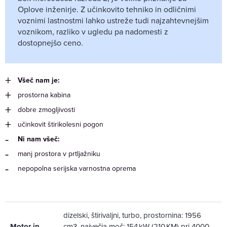
Oplove inženirje. Z učinkovito tehniko in odličnimi
voznimi lastnostmi lahko ustreže tudi najzahtevnejšim
voznikom, razliko v ugledu pa nadomesti z
dostopnejšo ceno.
Všeč nam je:
prostorna kabina
dobre zmogljivosti
učinkovit štirikolesni pogon
Ni nam všeč:
manj prostora v prtljažniku
nepopolna serijska varnostna oprema
dizelski, štirivaljni, turbo, prostornina: 1956
Motor in
cm3, največja moč: 154 kW (210 KM) pri 4000