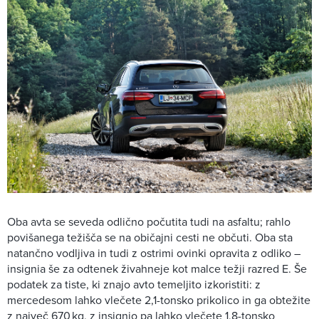
Oba avta se seveda odlično počutita tudi na asfaltu; rahlo
povišanega težišča se na običajni cesti ne občuti. Oba sta
natančno vodljiva in tudi z ostrimi ovinki opravita z odliko –
insignia še za odtenek živahneje kot malce težji razred E. Še
podatek za tiste, ki znajo avto temeljito izkoristiti: z
mercedesom lahko vlečete 2,1-tonsko prikolico in ga obtežite
z največ 670 kg, z insignio pa lahko vlečete 1,8-tonsko