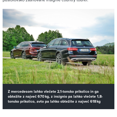
Z mercedesom lahko vlečete 2,1-tonsko prikolico in ga
obtežite z največ 670 kg, z insignio pa lahko vlečete 1,8-
tonsko prikolico, avto pa lahko obtežite z največ 618 kg