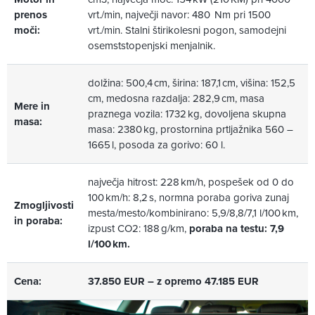
prenos
vrt./min, največji navor: 480 Nm pri 1500
moči:
vrt./min. Stalni štirikolesni pogon, samodejni
osemststopenjski menjalnik.
dolžina: 500,4 cm, širina: 187,1 cm, višina: 152,5
cm, medosna razdalja: 282,9 cm, masa
Mere in
praznega vozila: 1732 kg, dovoljena skupna
masa:
masa: 2380 kg, prostornina prtljažnika 560 –
1665 l, posoda za gorivo: 60 l.
največja hitrost: 228 km/h, pospešek od 0 do
100 km/h: 8,2 s, normna poraba goriva zunaj
Zmogljivosti
mesta/mesto/kombinirano: 5,9/8,8/7,1 l/100 km,
in poraba:
izpust CO2: 188 g/km,
poraba na testu: 7,9
l/100 km.
Cena:
37.850 EUR – z opremo 47.185 EUR