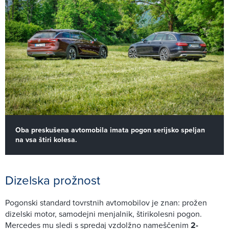
Oba preskušena avtomobila imata pogon serijsko speljan
na vsa štiri kolesa.
Dizelska prožnost
Pogonski standard tovrstnih avtomobilov je znan: prožen
dizelski motor, samodejni menjalnik, štirikolesni pogon.
Mercedes mu sledi s spredaj vzdolžno nameščenim
2-