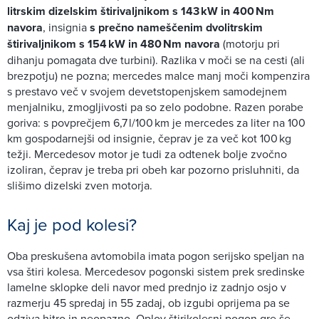
litrskim dizelskim štirivaljnikom s 143 kW in 400 Nm
navora
, insignia
s prečno nameščenim dvolitrskim
štirivaljnikom s 154 kW in 480 Nm navora
(motorju pri
dihanju pomagata dve turbini). Razlika v moči se na cesti (ali
brezpotju) ne pozna; mercedes malce manj moči kompenzira
s prestavo več v svojem devetstopenjskem samodejnem
menjalniku, zmogljivosti pa so zelo podobne. Razen porabe
goriva: s povprečjem 6,7 l/100 km je mercedes za liter na 100
km gospodarnejši od insignie, čeprav je za več kot 100 kg
težji. Mercedesov motor je tudi za odtenek bolje zvočno
izoliran, čeprav je treba pri obeh kar pozorno prisluhniti, da
slišimo dizelski zven motorja.
Kaj je pod kolesi?
Oba preskušena avtomobila imata pogon serijsko speljan na
vsa štiri kolesa. Mercedesov pogonski sistem prek sredinske
lamelne sklopke deli navor med prednjo iz zadnjo osjo v
razmerju 45 spredaj in 55 zadaj, ob izgubi oprijema pa se
odziva hitro in neopazno. Oplov štirikolesni pogon gre še