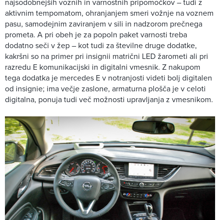
najsodobnejših voznih in varnostnih pripomočkov – tudi z
aktivnim tempomatom, ohranjanjem smeri vožnje na voznem
pasu, samodejnim zaviranjem v sili in nadzorom prečnega
prometa. A pri obeh je za popoln paket varnosti treba
dodatno seči v žep – kot tudi za številne druge dodatke,
kakršni so na primer pri insignii matrični LED žarometi ali pri
razredu E komunikacijski in digitalni vmesnik. Z nakupom
tega dodatka je mercedes E v notranjosti videti bolj digitalen
od insignie; ima večje zaslone, armaturna plošča je v celoti
digitalna, ponuja tudi več možnosti upravljanja z vmesnikom.