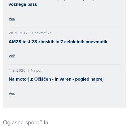
voznega pasu
Več
28. 9. 2016
Pnevmatike
|
AMZS test 28 zimskih in 7 celoletnih pnevmatik
Več
4. 8. 2026
Na poti
|
Na motorju: Očiščen - in varen - pogled naprej
Več
Oglasna sporočila