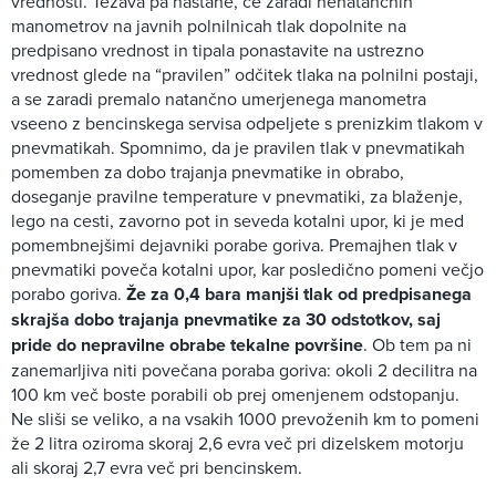
vrednosti. Težava pa nastane, če zaradi nenatančnih
manometrov na javnih polnilnicah tlak dopolnite na
predpisano vrednost in tipala ponastavite na ustrezno
vrednost glede na “pravilen” odčitek tlaka na polnilni postaji,
a se zaradi premalo natančno umerjenega manometra
vseeno z bencinskega servisa odpeljete s prenizkim tlakom v
pnevmatikah. Spomnimo, da je pravilen tlak v pnevmatikah
pomemben za dobo trajanja pnevmatike in obrabo,
doseganje pravilne temperature v pnevmatiki, za blaženje,
lego na cesti, zavorno pot in seveda kotalni upor, ki je med
pomembnejšimi dejavniki porabe goriva. Premajhen tlak v
pnevmatiki poveča kotalni upor, kar posledično pomeni večjo
porabo goriva.
Že za 0,4 bara manjši tlak od predpisanega
skrajša dobo trajanja pnevmatike za 30 odstotkov, saj
pride do nepravilne obrabe tekalne površine
. Ob tem pa ni
zanemarljiva niti povečana poraba goriva: okoli 2 decilitra na
100 km več boste porabili ob prej omenjenem odstopanju.
Ne sliši se veliko, a na vsakih 1000 prevoženih km to pomeni
že 2 litra oziroma skoraj 2,6 evra več pri dizelskem motorju
ali skoraj 2,7 evra več pri bencinskem.