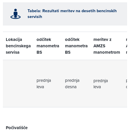
Tabela: Rezultati meritev na desetih bencinskih
servisih
Lokacija
odčitek
odčitek
meritev z
me
bencinskega
manometra
manometra
AMZS
A
servisa
BS
BS
manometrom
m
prednja
prednja
p
prednja
leva
desna
leva
d
Počivališče