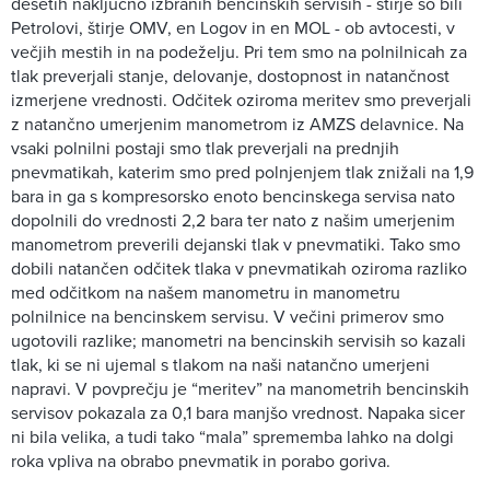
desetih naključno izbranih bencinskih servisih - štirje so bili
Petrolovi, štirje OMV, en Logov in en MOL - ob avtocesti, v
večjih mestih in na podeželju. Pri tem smo na polnilnicah za
tlak preverjali stanje, delovanje, dostopnost in natančnost
izmerjene vrednosti. Odčitek oziroma meritev smo preverjali
z natančno umerjenim manometrom iz AMZS delavnice. Na
vsaki polnilni postaji smo tlak preverjali na prednjih
pnevmatikah, katerim smo pred polnjenjem tlak znižali na 1,9
bara in ga s kompresorsko enoto bencinskega servisa nato
dopolnili do vrednosti 2,2 bara ter nato z našim umerjenim
manometrom preverili dejanski tlak v pnevmatiki. Tako smo
dobili natančen odčitek tlaka v pnevmatikah oziroma razliko
med odčitkom na našem manometru in manometru
polnilnice na bencinskem servisu. V večini primerov smo
ugotovili razlike; manometri na bencinskih servisih so kazali
tlak, ki se ni ujemal s tlakom na naši natančno umerjeni
napravi. V povprečju je “meritev” na manometrih bencinskih
servisov pokazala za 0,1 bara manjšo vrednost. Napaka sicer
ni bila velika, a tudi tako “mala” sprememba lahko na dolgi
roka vpliva na obrabo pnevmatik in porabo goriva.