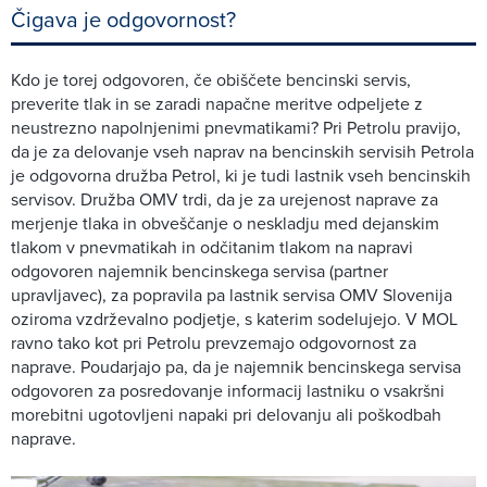
Čigava je odgovornost?
Kdo je torej odgovoren, če obiščete bencinski servis,
preverite tlak in se zaradi napačne meritve odpeljete z
neustrezno napolnjenimi pnevmatikami? Pri Petrolu pravijo,
da je za delovanje vseh naprav na bencinskih servisih Petrola
je odgovorna družba Petrol, ki je tudi lastnik vseh bencinskih
servisov. Družba OMV trdi, da je za urejenost naprave za
merjenje tlaka in obveščanje o neskladju med dejanskim
tlakom v pnevmatikah in odčitanim tlakom na napravi
odgovoren najemnik bencinskega servisa (partner
upravljavec), za popravila pa lastnik servisa OMV Slovenija
oziroma vzdrževalno podjetje, s katerim sodelujejo. V MOL
ravno tako kot pri Petrolu prevzemajo odgovornost za
naprave. Poudarjajo pa, da je najemnik bencinskega servisa
odgovoren za posredovanje informacij lastniku o vsakršni
morebitni ugotovljeni napaki pri delovanju ali poškodbah
naprave.