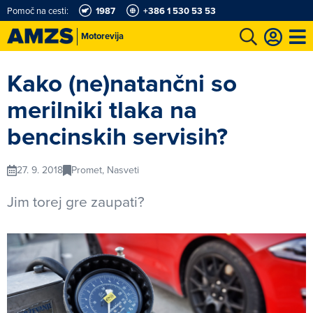
Pomoč na cesti:
1987
+386 1 530 53 53
Motorevija
t
Karting in motošportni center
Najboljši za volanom
Moj AMZS
Kako (ne)natančni so
merilniki tlaka na
bencinskih servisih?
27. 9. 2018
Promet, Nasveti
Jim torej gre zaupati?