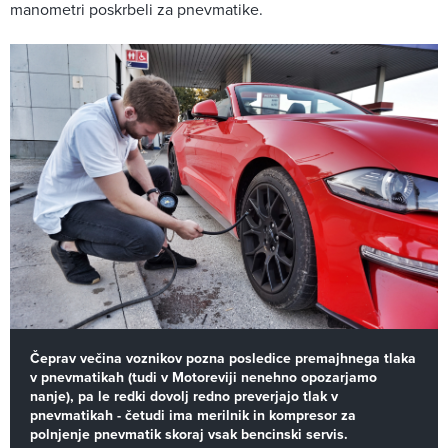
manometri poskrbeli za pnevmatike.
Čeprav večina voznikov pozna posledice premajhnega tlaka
v pnevmatikah (tudi v Motoreviji nenehno opozarjamo
nanje), pa le redki dovolj redno preverjajo tlak v
pnevmatikah - četudi ima merilnik in kompresor za
polnjenje pnevmatik skoraj vsak bencinski servis.