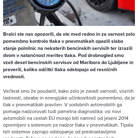
Bralci ste nas opozorili, da ste med redno in za varnost zelo
pomembno kontrolo tlaka v pnevmatikah opazili slabo
stanje polnilnic na nekaterih bencinskih servisih ter izrazili
dvom v natančnost meritev tlaka. Pod drobnogled smo
vzeli deset bencinskih servisov od Maribora do Ljubljane in
preverili, koliko odčitki tlaka odstopajo od resničnih
vrednosti.
Večkrat smo že poudarili, kako zelo je zaradi varnosti, voznih
lastnosti, obrabe in energijske učinkovitosti pomembno, da je
tlak v pnevmatikah pravilen. V sodobnih avtomobilih ga
pomaga nadzorovati tudi pametna diagnostika: vsi novi
avtomobili na cestah EU morajo biti namreč od jeseni 2014
opremljeni s sistemom za nadzor tlaka v pnevmatikah. Tipala
teh sistemov zaznajo odstopanje od prednastavljene