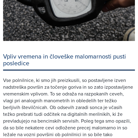
Vpliv vremena in človeške malomarnosti pusti
posledice
Vse polnilnice, ki smo jih preizkusili, so postavljene izven
nadstreška površin za točenje goriva in so zato izpostavljene
vremenskim vplivom. To se odraža na razpokanih ceveh,
vlagi pri analognih manometrih in obledelih ter težko
berljivih številčnicah. Ob odsevih zaradi sonca je včasih
težko prebrati tudi odčitek na digitalnih merilnikih, ki že
prevladujejo na bencinskih servisih. Poleg tega smo opazili,
da so bile nekatere cevi odložene precej malomarno in so
ležale na vozni površini ob polnilnici in so bile tako