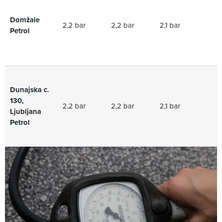
Domžale
2,2 bar
2,2 bar
2,1 bar
2,
Petrol
Dunajska c.
130,
2,2 bar
2,2 bar
2,1 bar
2,
Ljubljana
Petrol