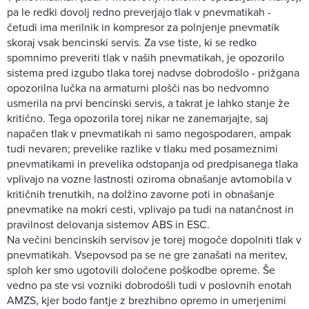
pa le redki dovolj redno preverjajo tlak v pnevmatikah -
četudi ima merilnik in kompresor za polnjenje pnevmatik
skoraj vsak bencinski servis. Za vse tiste, ki se redko
spomnimo preveriti tlak v naših pnevmatikah, je opozorilo
sistema pred izgubo tlaka torej nadvse dobrodošlo - prižgana
opozorilna lučka na armaturni plošči nas bo nedvomno
usmerila na prvi bencinski servis, a takrat je lahko stanje že
kritično. Tega opozorila torej nikar ne zanemarjajte, saj
napačen tlak v pnevmatikah ni samo negospodaren, ampak
tudi nevaren; prevelike razlike v tlaku med posameznimi
pnevmatikami in prevelika odstopanja od predpisanega tlaka
vplivajo na vozne lastnosti oziroma obnašanje avtomobila v
kritičnih trenutkih, na dolžino zavorne poti in obnašanje
pnevmatike na mokri cesti, vplivajo pa tudi na natančnost in
pravilnost delovanja sistemov ABS in ESC.
Na večini bencinskih servisov je torej mogoče dopolniti tlak v
pnevmatikah. Vsepovsod pa se ne gre zanašati na meritev,
sploh ker smo ugotovili določene poškodbe opreme. Še
vedno pa ste vsi vozniki dobrodošli tudi v poslovnih enotah
AMZS, kjer bodo fantje z brezhibno opremo in umerjenimi