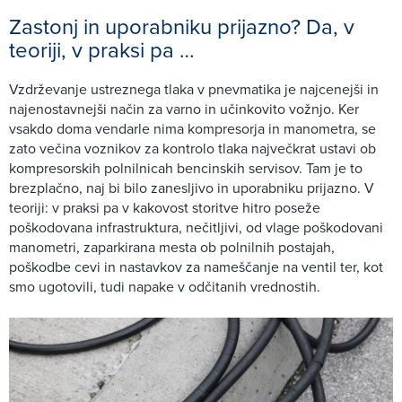
Zastonj in uporabniku prijazno? Da, v
teoriji, v praksi pa …
Vzdrževanje ustreznega tlaka v pnevmatika je najcenejši in
najenostavnejši način za varno in učinkovito vožnjo. Ker
vsakdo doma vendarle nima kompresorja in manometra, se
zato večina voznikov za kontrolo tlaka največkrat ustavi ob
kompresorskih polnilnicah bencinskih servisov. Tam je to
brezplačno, naj bi bilo zanesljivo in uporabniku prijazno. V
teoriji: v praksi pa v kakovost storitve hitro poseže
poškodovana infrastruktura, nečitljivi, od vlage poškodovani
manometri, zaparkirana mesta ob polnilnih postajah,
poškodbe cevi in nastavkov za nameščanje na ventil ter, kot
smo ugotovili, tudi napake v odčitanih vrednostih.