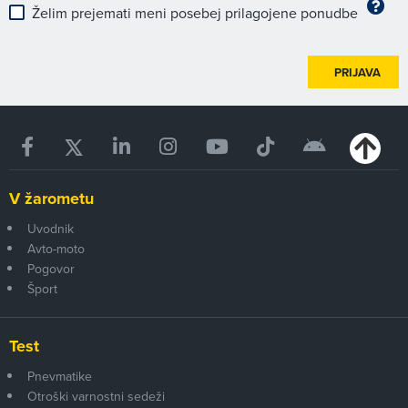
Želim prejemati meni posebej prilagojene ponudbe
PRIJAVA
V žarometu
Uvodnik
Avto-moto
Pogovor
Šport
Test
Pnevmatike
Otroški varnostni sedeži