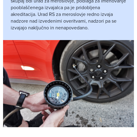
skupaj bdi urad za meroslovje, podlaga za imenovanje
pooblaščenega izvajalca pa je pridobljena
akreditacija. Urad RS za meroslovje redno izvaja
nadzore nad izvedenimi overitvami, nadzori pa se
izvajajo naključno in nenapovedano.