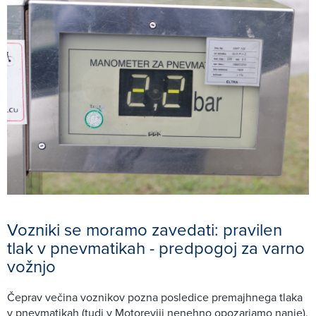
Vozniki se moramo zavedati: pravilen
tlak v pnevmatikah - predpogoj za varno
vožnjo
Čeprav večina voznikov pozna posledice premajhnega tlaka
v pnevmatikah (tudi v Motoreviji nenehno opozarjamo nanje),