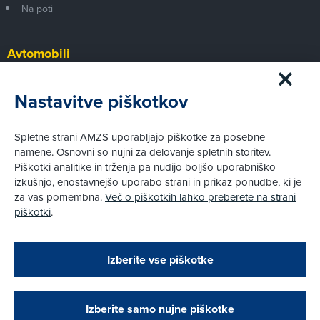
Na poti
Avtomobili
Panorama
Prvi pogled
Nastavitve piškotkov
Za volanom
Test
Spletne strani AMZS uporabljajo piškotke za posebne
Tehnika
namene. Osnovni so nujni za delovanje spletnih storitev.
Piškotki analitike in trženja pa nudijo boljšo uporabniško
izkušnjo, enostavnejšo uporabo strani in prikaz ponudbe, ki je
Pravni vidiki
za vas pomembna.
Več o piškotkih lahko preberete na strani
Piškotki
piškotki
.
Politika zasebnosti
Pravno obvestilo
Zapri
Podarjamo vam 10 €!
Izberite vse piškotke
Obstoječi in novi AMZS člani, ki boste v AMZS
centru sklenili avtomobilsko zavarovanje in
© AMZS
Produkcija:
Creatim
|
opravili registracijo vozila, boste prejeli
Pri spletni včlanitvi so podprta naslednja plačilna sredstva:
vrednostno darilno kartico z dobroimetjem v višini
Izberite samo nujne piškotke
10 €.