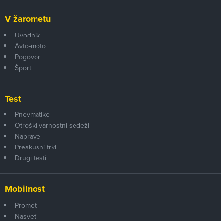
V žarometu
Uvodnik
Avto-moto
Pogovor
Šport
Test
Pnevmatike
Otroški varnostni sedeži
Naprave
Preskusni trki
Drugi testi
Mobilnost
Promet
Nasveti