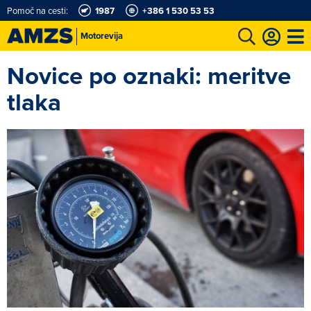
Pomoč na cesti:
1987
+386 1 530 53 53
Motorevija
Novice po oznaki: meritve
t
Karting in motošportni center
Najboljši za volanom
Moj AMZS
tlaka