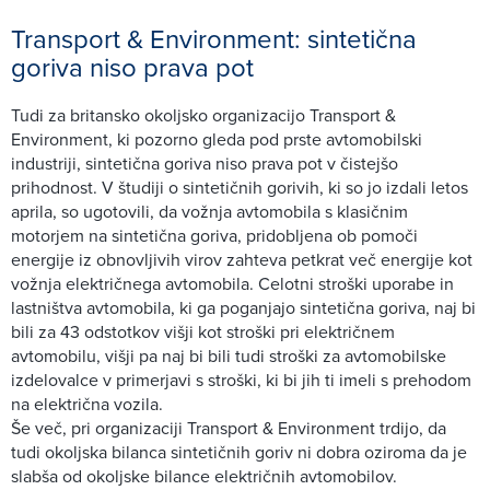
Transport & Environment: sintetična
goriva niso prava pot
Tudi za britansko okoljsko organizacijo Transport &
Environment, ki pozorno gleda pod prste avtomobilski
industriji, sintetična goriva niso prava pot v čistejšo
prihodnost. V študiji o sintetičnih gorivih, ki so jo izdali letos
aprila, so ugotovili, da vožnja avtomobila s klasičnim
motorjem na sintetična goriva, pridobljena ob pomoči
energije iz obnovljivih virov zahteva petkrat več energije kot
vožnja električnega avtomobila. Celotni stroški uporabe in
lastništva avtomobila, ki ga poganjajo sintetična goriva, naj bi
bili za 43 odstotkov višji kot stroški pri električnem
avtomobilu, višji pa naj bi bili tudi stroški za avtomobilske
izdelovalce v primerjavi s stroški, ki bi jih ti imeli s prehodom
na električna vozila.
Še več, pri organizaciji Transport & Environment trdijo, da
tudi okoljska bilanca sintetičnih goriv ni dobra oziroma da je
slabša od okoljske bilance električnih avtomobilov.