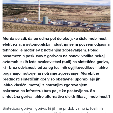
Morda se zdi, da bo edina pot do okoljsko čiste mobilnosti
električna, a avtomobilska industrija še ni povsem odpisala
tehnologije motorjev z notranjim zgorevanjem. Poleg
posameznih poskusov z gorivom na osnovi vodika nekaj
avtomobilskih izdelovalcev stavi (tudi) na sintetična goriva,
ki - brez odvisnosti od zalog fosilnih ogljikovodikov - lahko
poganjajo motorje na notranje zgorevanje. Morebitne
prednosti sintetičnih goriv so obetavne: uporabljajo jih
lahko klasični motorji z notranjim zgorevanjem,
oskrbovalna infrastruktura pa je že postavljena. So
sintetična goriva lahko alternativa elektrifikaciji mobilnosti?
Sintetična goriva - goriva, ki jih ne pridobivamo iz fosilnih