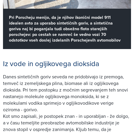
Pri Porscheju menijo, da je njihov ikonični model 911
idealen avto za uporabo sintetičnih goriv, a sintetična
goriva naj bi poganjala tudi obsežno floto starejših
porschejev: po cestah se namreč še vedno vozi 70
odstotkov vseh doslej izdelanih Porschejevih avtomobilov
Iz vode in ogljikovega dioksida
Danes sintetičnih goriv seveda ne pridobivajo iz premoga,
temveč iz zemeljskega plina, biomase ali iz ogljikovega
dioksida. Pri tem postopku z močnim segrevanjem teh snovi
nastanejo molekule ogljikovega monoksida, ki se z
molekulami vodika sprimejo v ogljikovodikove verige
oziroma - gorivo.
Kot smo zapisali, je postopek znan - in uporabljan - že dolgo,
a v času temeljite preobrazbe avtomobilske industrije je
znova stopil v ospredje zanimanja. Kljub temu, da je