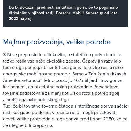
Da bi dokazali prednosti sintetičnih goriv, bo to poganjalo
dirkalnike v njihovi seriji Porsche Mobil1 Supercup od leta
2022 naprej.
Majhna proizvodnja, velike potrebe
Sliši se preprosto in učinkovito, a sintetična goriva bodo le
težko rešila vse naše ekološke zagate. Čeprav jih razvijajo
tudi druga podjetja, bi sintetična goriva le težko rešila naše
energetske mobilnostne potrebe. Samo v Združenih državah
Amerike avtomobili letno porabijo 467 milijard litrov goriva,
kar pomeni, da bi celotna polna proizvodnja Porschejeve
tovarne zadostovala za manj kot 0,1 odstotka potreb zgolj
ameriškega avtomobilskega trga.
Tudi če bi tovrstne tovarne čistega sintetičnega goriva začele
rasti kot gobe po dežju, v resnici ne bi mogli pričakovati
dovolj velike proizvodnje tega goriva pred letom 2050, ko pa
že utegne biti prepozno.