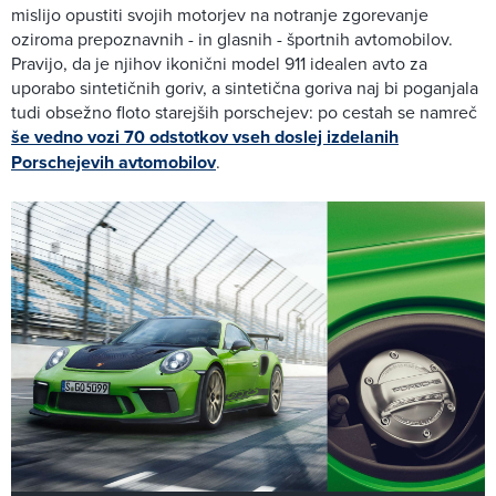
mislijo opustiti svojih motorjev na notranje zgorevanje
oziroma prepoznavnih - in glasnih - športnih avtomobilov.
Pravijo, da je njihov ikonični model 911 idealen avto za
uporabo sintetičnih goriv, a sintetična goriva naj bi poganjala
tudi obsežno floto starejših porschejev: po cestah se namreč
še vedno vozi 70 odstotkov vseh doslej izdelanih
Porschejevih avtomobilov
.