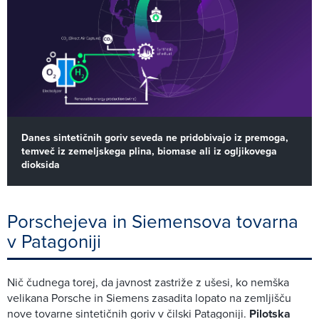
Danes sintetičnih goriv seveda ne pridobivajo iz premoga,
temveč iz zemeljskega plina, biomase ali iz ogljikovega
dioksida
Porschejeva in Siemensova tovarna
v Patagoniji
Nič čudnega torej, da javnost zastriže z ušesi, ko nemška
velikana Porsche in Siemens zasadita lopato na zemljišču
nove tovarne sintetičnih goriv v čilski Patagoniji.
Pilotska