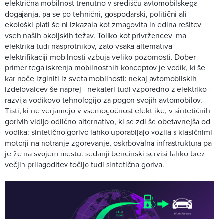
električna mobilnost trenutno v središču avtomobilskega
dogajanja, pa se po tehnični, gospodarski, politični ali
ekološki plati še ni izkazala kot zmagovita in edina rešitev
vseh naših okoljskih težav. Toliko kot privržencev ima
elektrika tudi nasprotnikov, zato vsaka alternativa
elektrifikaciji mobilnosti vzbuja veliko pozornosti. Dober
primer tega iskrenja mobilnostnih konceptov je vodik, ki še
kar noče izginiti iz sveta mobilnosti: nekaj avtomobilskih
izdelovalcev še naprej - nekateri tudi vzporedno z elektriko -
razvija vodikovo tehnologijo za pogon svojih avtomobilov.
Tisti, ki ne verjamejo v vsemogočnost elektrike, v sintetičnih
gorivih vidijo odlično alternativo, ki se zdi še obetavnejša od
vodika: sintetično gorivo lahko uporabljajo vozila s klasičnimi
motorji na notranje zgorevanje, oskrbovalna infrastruktura pa
je že na svojem mestu: sedanji bencinski servisi lahko brez
večjih prilagoditev točijo tudi sintetična goriva.