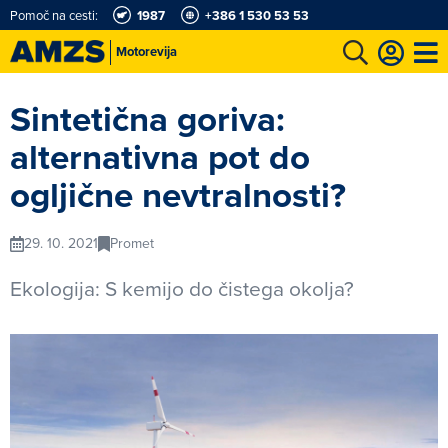
Pomoč na cesti:
1987
+386 1 530 53 53
Motorevija
t
Karting in motošportni center
Najboljši za volanom
Moj AMZS
Sintetična goriva:
alternativna pot do
ogljične nevtralnosti?
29. 10. 2021
Promet
Ekologija: S kemijo do čistega okolja?