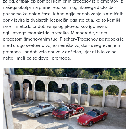
zalog, ampak ob pomoči kemičnih procesov iz elementov iz
našega okolja, na primer vodika in ogljikovega dioksida -
poznamo že dolgo časa: tehnologija pridobivanja sintetičnih
goriv izvira iz dvajsetih let prejšnjega stoletja, ko so kemiki
razvili metodo pridobivanja ogljikovodikov (goriva) iz
ogljikovega monoksida in vodika. Mimogrede, s tem
procesom (imenovanim tudi Fischer–Tropschov postopek) je
med drugo svetovno vojno nemška vojska - s segrevanjem
premoga - pridobivala gorivo v deželah, kjer ni bilo zalog
nafte, imeli pa so dovolj premoga.