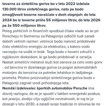
tovarna za sintetična goriva bo v letu 2022 izdelala
130.000 litrov sintetičnega goriva, nato pa bodo
zmogljivosti tovarne naraščale v dveh stopnjah: do leta
2024 bo iz tovarne prišlo 55 milijonov litrov, do leta 2026
pa že 550 milijonov litrov.
Poleg političnih in finančnih spodbud čilske vlade so se pri
Porscheju in Siemensu za Patagonijo odločili tudi zaradi
dobrih vetrnih razmer: vetrnice bodo namreč pridobivale
čisto električno energijo za elektrolizo, s katero vodo
razcepijo na vodik in kisik. Tega bodo v tovarni združili z
ogljikovim dioksidom, ki ga bodo pridobivali iz ozračja.
Nastali sintetični metanol služi kot osnova za celo vrsto goriv
- od bencina in dizelskega goriva za pogon avtomobilskih
motorjev do kerozina za potrebe letalstva in ladijskega
prometa. Pilotno proizvodnjo sintetičnega goriva bodo v
Patagoniji zagnali sredi prihodnjega leta.
Nemški izdelovalec športnih avtomobilov Porsche
ima
dovolj razlogov, da se je spustil v takšen energetski poskus;
kot pravijo, sledijo cilju ogljične nevtralnosti, ki naj bi jo
dosegli v letu 2030, a zaradi svoje tradicije in slovesa še ne