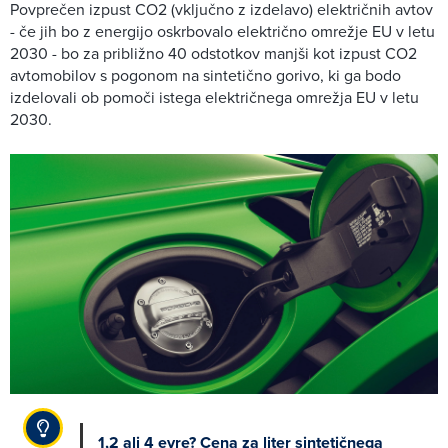
Povprečen izpust CO2 (vključno z izdelavo) električnih avtov
- če jih bo z energijo oskrbovalo električno omrežje EU v letu
2030 - bo za približno 40 odstotkov manjši kot izpust CO2
avtomobilov s pogonom na sintetično gorivo, ki ga bodo
izdelovali ob pomoči istega električnega omrežja EU v letu
2030.
1,2 ali 4 evre? Cena za liter sintetičnega