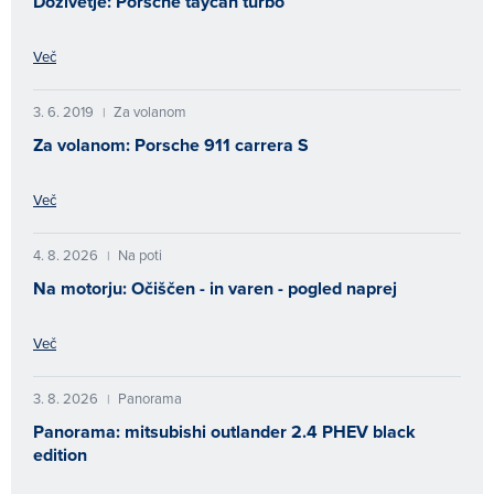
Doživetje: Porsche taycan turbo
Več
3. 6. 2019
Za volanom
|
Za volanom: Porsche 911 carrera S
Več
4. 8. 2026
Na poti
|
Na motorju: Očiščen - in varen - pogled naprej
Več
3. 8. 2026
Panorama
|
Panorama: mitsubishi outlander 2.4 PHEV black
edition