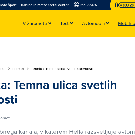
moto šport
Karting in motošportni center
Moj AMZS
V žarometu
Test
Avtomobili
Mobiln
nost
Promet
Tehnika: Temna ulica svetlih skrivnosti
a: Temna ulica svetlih
osti
romet
bnega kanala, v katerem Hella razsvetljuje avto