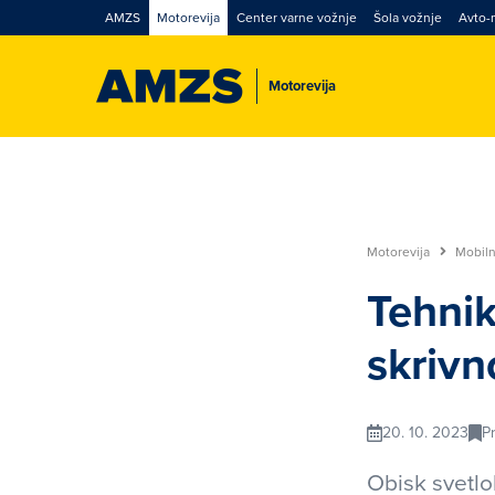
AMZS
Motorevija
Center varne vožnje
Šola vožnje
Avto-
Motorevija
Motorevija
Mobil
Tehnik
skrivn
20. 10. 2023
P
Obisk svetlo