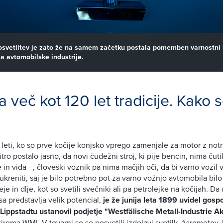
svetlitev je zato že na samem začetku postala pomemben varnostni i
ja avtomobilske industrije.
a več kot 120 let tradicije. Kako s
 leti, ko so prve kočije konjsko vprego zamenjale za motor z not
itro postalo jasno, da novi čudežni stroj, ki pije bencin, nima čutil
e in vida - , človeški voznik pa nima mačjih oči, da bi varno vozil v
 ukreniti, saj je bilo potrebno pot za varno vožnjo avtomobila bil
je in dlje, kot so svetili svečniki ali pa petrolejke na kočijah. Da
sa predstavlja velik potencial,
je že junija leta 1899 uvidel gosp
Lippstadtu ustanovil podjetje "Westfälische Metall-Industrie Ak
iroma WMI. V tovarni so se posvetili izdelavi svetilk, žarometov, 