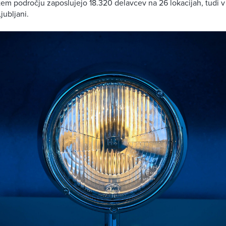
tem področju zaposlujejo 18.320 delavcev na 26 lokacijah, tudi v 
Ljubljani.