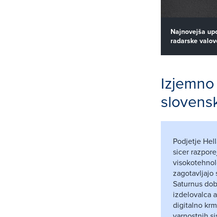
Najnovejša upo
radarske valo
Izjemno
slovens
Podjetje Hell
sicer razpore
visokotehnolo
zagotavljajo 
Saturnus dob
izdelovalca 
digitalno kr
varnostnih s