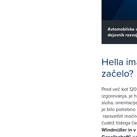
Avtomobilska o
dejavnik razvo
Hella im
začelo?
Pred več kot 120
izgorevanja, je h
sluha, orientacij
je bilo potrebno
razsvetliti močne
čudež tistega ča
Windmüller in v 
Gesellschaft"
oz