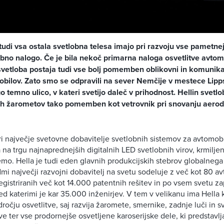
tudi vsa ostala svetlobna telesa imajo pri razvoju vse pametne
o nalogo. Če je bila nekoč primarna naloga osvetlitve avto
svetloba postaja tudi vse bolj pomemben oblikovni in komunika
bilov. Zato smo se odpravili na sever Nemčije v mestece Lipps
 temno ulico, v kateri svetijo daleč v prihodnost. Hellin svetlo
h žarometov tako pomemben kot vetrovnik pri snovanju aero
ri največje svetovne dobavitelje svetlobnih sistemov za avtomobi
a na trgu najnaprednejših digitalnih LED svetlobnih virov, krmilj
mo. Hella je tudi eden glavnih produkcijskih stebrov globalneg
edmi največji razvojni dobavitelj na svetu sodeluje z več kot 80 a
gistriranih več kot 14.000 patentnih rešitev in po vsem svetu za
ed katerimi je kar 35.000 inženirjev. V tem v velikanu ima Hella 
očju osvetlitve, saj razvija žaromete, smernike, zadnje luči in s
ve ter vse prodornejše osvetljene karoserijske dele, ki predstavl