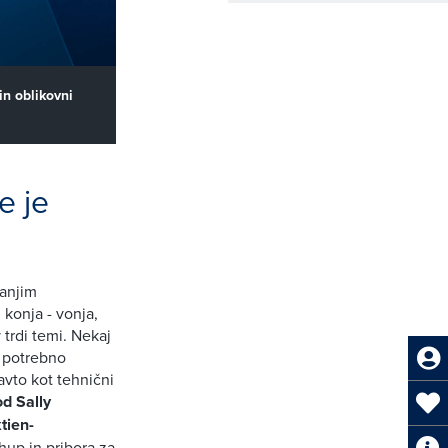
n oblikovni
e je
ranjim
 konja - vonja,
 trdi temi. Nekaj
o potrebno
 avto kot tehnični
od Sally
tien-
hup in pribora za