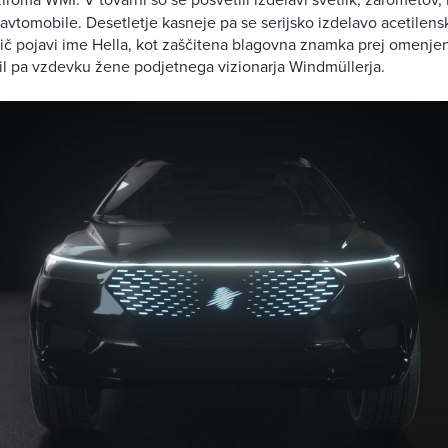
n avtomobile. Desetletje kasneje pa se serijsko izdelavo acetilens
vič pojavi ime Hella, kot zaščitena blagovna znamka prej omenj
bil pa vzdevku žene podjetnega vizionarja Windmüllerja.