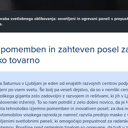
raba svetlobnega oblikovanja: osvetljeni in ogrevani paneli s prepus
ve.
 pomemben in zahteven posel z
ko tovarno
a Saturnus v Ljubljani je eden od enajstih razvojnih centrov podje
jeni po vsem svetu. Še bolj pa veseli dejstvo, da so v nemški cent
škega giganta zelo zadovoljni z razvojem in rešitvami, ki jih v Lj
slovenski inženirji. To so nam potrdili z zelo dobro novico, da je 
ila tehnološko izjemno pomemben in inovativen posel; za dva 
avtomobilov visokega razreda je namreč razvila prednjo masko z 
miljenimi svetlobnimi paneli, ki omogočajo prepustnost za radars
istemov. Površine pred radarskim tipalom so ogrevane, da tudi v 