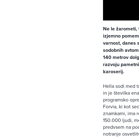
Ne le žarometi, 
izjemno pomembn
varnost, danes 
sodobnih avtomo
140 metrov dolgo
razvoju pametni
karoserij.
Hella sodi med t
in je številka en
programsko opre
Forvia, ki kot s
znamkami, ima re
150.000 ljudi, m
predvsem na podr
notranje osvetlit