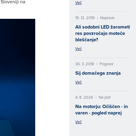
Sloveniji na
Več
19. 12. 2019
Naprave
|
Ali sodobni LED žarometi
res povzročajo moteče
bleščanje?
Več
30. 3. 2018
Pogovor
|
Sij domačega znanja
Več
4. 8. 2026
Na poti
|
Na motorju: Očiščen - in
varen - pogled naprej
Več