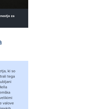
tnostjo za
a
tja, ki so
rali tega
ubljani
Hella
nemška
velikimi
ke valove
zimskih