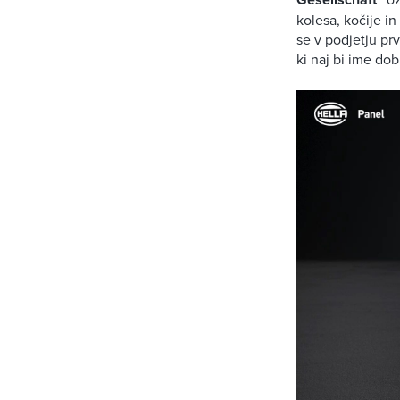
kolesa, kočije i
se v podjetju pr
ki naj bi ime do