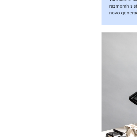
razmerah sist
novo generaci