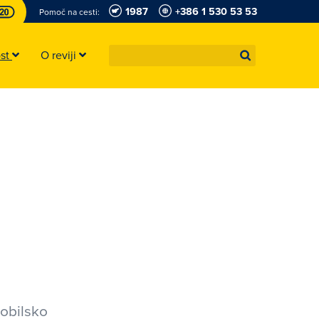
1987
+386 1 530 53 53
Pomoč na cesti:
ost
O reviji
mobilsko