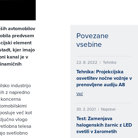
jših avtomobilov
Povezane
mobila predvsem
vsebine
cijski element
tadt, kjer imajo
bni kanal je v
22. 8. 2022
Tehnika
|
dinamičnih
Tehnika: Projekcijska
osvetlitev nočne vožnje v
prenovljene audiju A8
lsko industrijo
enih z napredno
Več
a koncerna
vtomobilskimi
30. 3. 2021
Naprave
|
posluje več kot
Test: Zamenjava
ključno vlogo
halogenskih žarnic z LED
vetlobna telesa
svetili v žarometih
jajo svetlobno