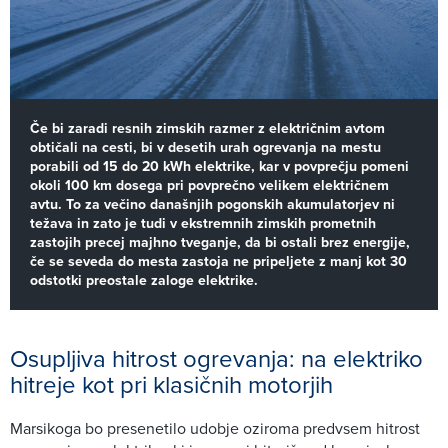
Če bi zaradi resnih zimskih razmer z električnim avtom
obtičali na cesti, bi v desetih urah ogrevanja na mestu
porabili od 15 do 20 kWh elektrike, kar v povprečju pomeni
okoli 100 km dosega pri povprečno velikem električnem
avtu. To za večino današnjih pogonskih akumulatorjev ni
težava in zato je tudi v ekstremnih zimskih prometnih
zastojih precej majhno tveganje, da bi ostali brez energije,
če se seveda do mesta zastoja ne pripeljete z manj kot 30
odstotki preostale zaloge elektrike.
Osupljiva hitrost ogrevanja: na elektriko
hitreje kot pri klasičnih motorjih
Marsikoga bo presenetilo udobje oziroma predvsem hitrost