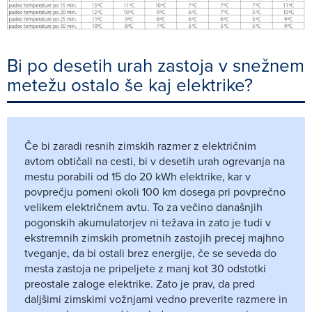
Bi po desetih urah zastoja v snežnem
metežu ostalo še kaj elektrike?
Če bi zaradi resnih zimskih razmer z električnim
avtom obtičali na cesti, bi v desetih urah ogrevanja na
mestu porabili od 15 do 20 kWh elektrike, kar v
povprečju pomeni okoli 100 km dosega pri povprečno
velikem električnem avtu. To za večino današnjih
pogonskih akumulatorjev ni težava in zato je tudi v
ekstremnih zimskih prometnih zastojih precej majhno
tveganje, da bi ostali brez energije, če se seveda do
mesta zastoja ne pripeljete z manj kot 30 odstotki
preostale zaloge elektrike. Zato je prav, da pred
daljšimi zimskimi vožnjami vedno preverite razmere in