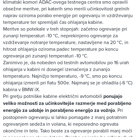
klimatski komori ADAC-ovega testnega centra smo opravili
obsežne meritve, pri katerih smo merili učinkovitost grelnih
naprav oziroma porabo energije pri ogrevanju in vzdrževanju
temperature ter spremljali čas ohlajanja kabine.
Meritve so potekale v treh stopnjah: začetno ogrevanje pri
zunanji temperaturi -10 °C, neprekinjeno ogrevanje za
vzdrževanje notranje temperature, nastavljene na 20 °C, in
hitrost ohlajanja oziroma padec temperature po koncu
ogrevanja pri zunanji temperaturi -10 °C.
Zanimivo je, da nobeden od testnih avtomobilov po 16 urah
ohlajanja v kabini ni dosegel izenačenja z zunanjo
temperaturo. Najnižjo temperaturo, -9 °C, smo po koncu
ohlajanja izmerili pri fiatu 500e. Najmanj se je ohladila (-6 °C)
kabina v BMW iX.
Pri gretju potniške kabine električni avtomobili
ponujajo
veliko možnosti za učinkovitejše razmerje med porabljeno
energijo za udobje in porabljeno energijo za vožnjo
. Pri
postopnem ogrevanju si lahko pomagate z manj potratnim
ogrevanjem sedeža in volana, ki neposredno ogrevata
okončine in telo. Tako boste za ogrevanje porabili manj moči