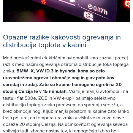
Opazne razlike kakovosti ogrevanja in
distribucije toplote v kabini
Med preskušenimi električnim avtomobili smo zaznali precej
razlik med načini ogrevanja oziroma distribucije toka toplega
zraka.
BMW iX, VW ID.3 in hyundai kona so zelo
uravnoteženo ogrevali območje nog in glav potnikov
spredaj in zadaj. Zato so kabine homogeno ogreli na 20
stopinj Celzija le v 15 minutah.
Vsi trije manjši avtomobili na
testu - fiat 500e, ZOE in VW e-up - pa imajo selektivno
distribucijo toplega zraka predvsem na sprednja sedeža, a
brez območja nog. Kljub manjši prostornini kabine zato lahko
traja pol ure, da temperatura zraka v višini voznikove glave
doseže 20 stopinj Celzija. Na učinkovitost ogrevanja seveda
vplivajo tudi izbrane nastavitev, ki omogočajo izbiro bolj