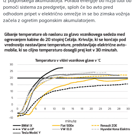
iz pogonskega akumulatorja. Poraba energije bo nižja tudi ob
pomoči sistema za predgretje, sploh če bo avto pred
odhodom pripet v električno omrežje in se bo zimska vožnja
začela z ogretim pogonskim akumulatorjem.