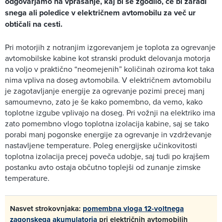
odgovarjamo na vprašanje, kaj bi se zgodilo, če bi zaradi
snega ali poledice v električnem avtomobilu za več ur
obtičali na cesti.
Pri motorjih z notranjim izgorevanjem je toplota za ogrevanje
avtomobilske kabine kot stranski produkt delovanja motorja
na voljo v praktično “neomejenih” količinah oziroma kot taka
nima vpliva na doseg avtomobila. V električnem avtomobilu
je zagotavljanje energije za ogrevanje pozimi precej manj
samoumevno, zato je še kako pomembno, da vemo, kako
toplotne izgube vplivajo na doseg. Pri vožnji na elektriko ima
zato pomembno vlogo toplotna izolacija kabine, saj se tako
porabi manj pogonske energije za ogrevanje in vzdrževanje
nastavljene temperature. Poleg energijske učinkovitosti
toplotna izolacija precej poveča udobje, saj tudi po krajšem
postanku avto ostaja občutno toplejši od zunanje zimske
temperature.
Nasvet strokovnjaka:
pomembna vloga 12-voltnega
zagonskega akumulatorja
pri električnih avtomobilih