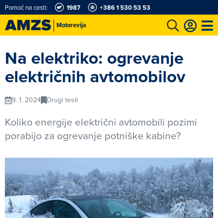
Pomoč na cesti:
1987
+386 1 530 53 53
Motorevija
t
Karting in motošportni center
Najboljši za volanom
Moj AMZS
Na elektriko: ogrevanje
električnih avtomobilov
9. 1. 2024
Drugi testi
Koliko energije električni avtomobili pozimi
porabijo za ogrevanje potniške kabine?