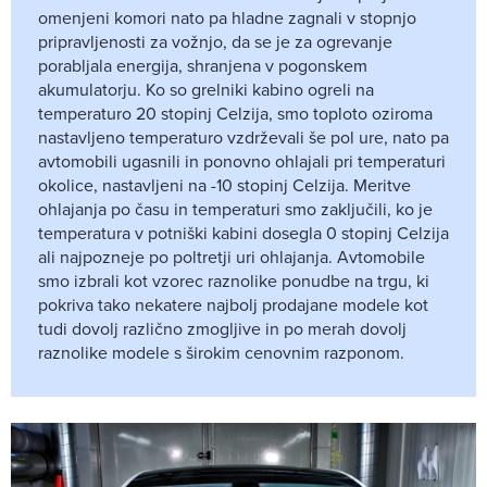
omenjeni komori nato pa hladne zagnali v stopnjo
pripravljenosti za vožnjo, da se je za ogrevanje
porabljala energija, shranjena v pogonskem
akumulatorju. Ko so grelniki kabino ogreli na
temperaturo 20 stopinj Celzija, smo toploto oziroma
nastavljeno temperaturo vzdrževali še pol ure, nato pa
avtomobili ugasnili in ponovno ohlajali pri temperaturi
okolice, nastavljeni na -10 stopinj Celzija. Meritve
ohlajanja po času in temperaturi smo zaključili, ko je
temperatura v potniški kabini dosegla 0 stopinj Celzija
ali najpozneje po poltretji uri ohlajanja. Avtomobile
smo izbrali kot vzorec raznolike ponudbe na trgu, ki
pokriva tako nekatere najbolj prodajane modele kot
tudi dovolj različno zmogljive in po merah dovolj
raznolike modele s širokim cenovnim razponom.