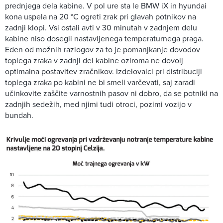
prednjega dela kabine. V pol ure sta le BMW iX in hyundai
kona uspela na 20 °C ogreti zrak pri glavah potnikov na
zadnji klopi. Vsi ostali avti v 30 minutah v zadnjem delu
kabine niso dosegli nastavljenega temperaturnega praga.
Eden od možnih razlogov za to je pomanjkanje dovodov
toplega zraka v zadnji del kabine oziroma ne dovolj
optimalna postavitev zračnikov. Izdelovalci pri distribuciji
toplega zraka po kabini ne bi smeli varčevati, saj zaradi
učinkovite zaščite varnostnih pasov ni dobro, da se potniki na
zadnjih sedežih, med njimi tudi otroci, pozimi vozijo v
bundah.