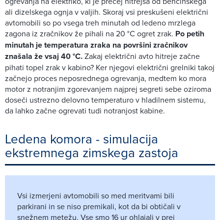
ogrevanja na elektriko, ki je precej hitrejša od bencinskega
ali dizelskega ognja v valjih. Skoraj vsi preskušeni električni
avtomobili so po vsega treh minutah od ledeno mrzlega
zagona iz zračnikov že pihali na 20 °C ogret zrak.
Po petih
minutah je temperatura zraka na površini zračnikov
znašala že vsaj 40 °C.
Zakaj električni avto hitreje začne
pihati topel zrak v kabino? Ker njegovi električni grelniki takoj
začnejo proces neposrednega ogrevanja, medtem ko mora
motor z notranjim zgorevanjem najprej segreti sebe oziroma
doseči ustrezno delovno temperaturo v hladilnem sistemu,
da lahko začne ogrevati tudi notranjost kabine.
Ledena komora - simulacija
ekstremnega zimskega zastoja
Vsi izmerjeni avtomobili so med meritvami bili
parkirani in se niso premikali, kot da bi obtičali v
snežnem metežu. Vse smo 16 ur ohlajali v prej