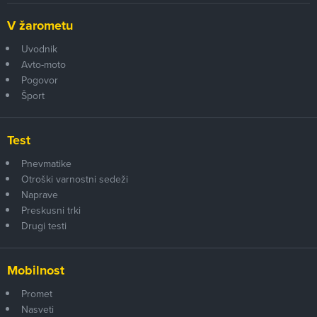
V žarometu
Uvodnik
Avto-moto
Pogovor
Šport
Test
Pnevmatike
Otroški varnostni sedeži
Naprave
Preskusni trki
Drugi testi
Mobilnost
Promet
Nasveti