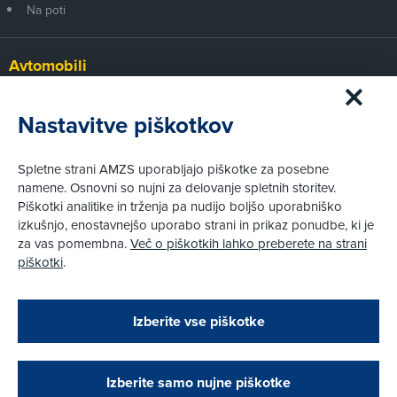
Na poti
Avtomobili
Panorama
Prvi pogled
Nastavitve piškotkov
Za volanom
Test
Spletne strani AMZS uporabljajo piškotke za posebne
Tehnika
namene. Osnovni so nujni za delovanje spletnih storitev.
Piškotki analitike in trženja pa nudijo boljšo uporabniško
izkušnjo, enostavnejšo uporabo strani in prikaz ponudbe, ki je
Pravni vidiki
za vas pomembna.
Več o piškotkih lahko preberete na strani
Piškotki
piškotki
.
Politika zasebnosti
Pravno obvestilo
Zapri
Podarjamo vam 10 €!
Izberite vse piškotke
Obstoječi in novi AMZS člani, ki boste v AMZS
centru sklenili avtomobilsko zavarovanje in
© AMZS
Produkcija:
Creatim
|
opravili registracijo vozila, boste prejeli
Pri spletni včlanitvi so podprta naslednja plačilna sredstva:
vrednostno darilno kartico z dobroimetjem v višini
Izberite samo nujne piškotke
10 €.