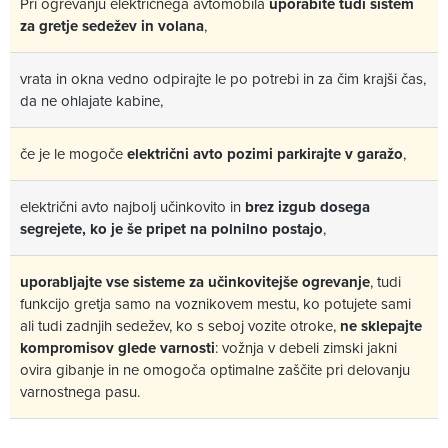
Pri ogrevanju električnega avtomobila
uporabite tudi sistem
za gretje sedežev in volana
,
vrata in okna vedno odpirajte le po potrebi in za čim krajši čas,
da ne ohlajate kabine,
če je le mogoče
električni avto pozimi parkirajte v garažo
,
električni avto najbolj učinkovito in
brez izgub dosega
segrejete, ko je še pripet na polnilno postajo
,
uporabljajte vse sisteme za učinkovitejše ogrevanje
, tudi
funkcijo gretja samo na voznikovem mestu, ko potujete sami
ali tudi zadnjih sedežev, ko s seboj vozite otroke,
ne sklepajte
kompromisov glede varnosti
: vožnja v debeli zimski jakni
ovira gibanje in ne omogoča optimalne zaščite pri delovanju
varnostnega pasu.