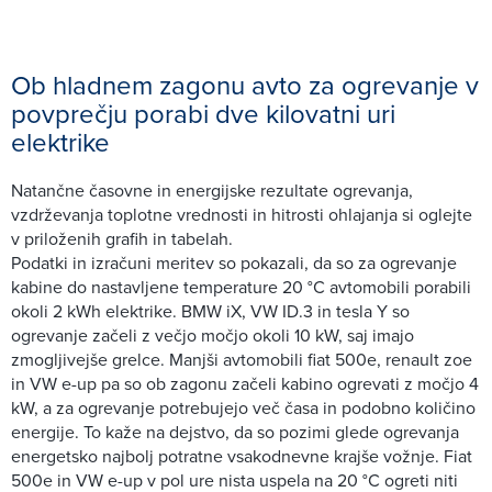
Ob hladnem zagonu avto za ogrevanje v
povprečju porabi dve kilovatni uri
elektrike
Natančne časovne in energijske rezultate ogrevanja,
vzdrževanja toplotne vrednosti in hitrosti ohlajanja si oglejte
v priloženih grafih in tabelah.
Podatki in izračuni meritev so pokazali, da so za ogrevanje
kabine do nastavljene temperature 20 °C avtomobili porabili
okoli 2 kWh elektrike. BMW iX, VW ID.3 in tesla Y so
ogrevanje začeli z večjo močjo okoli 10 kW, saj imajo
zmogljivejše grelce. Manjši avtomobili fiat 500e, renault zoe
in VW e-up pa so ob zagonu začeli kabino ogrevati z močjo 4
kW, a za ogrevanje potrebujejo več časa in podobno količino
energije. To kaže na dejstvo, da so pozimi glede ogrevanja
energetsko najbolj potratne vsakodnevne krajše vožnje. Fiat
500e in VW e-up v pol ure nista uspela na 20 °C ogreti niti