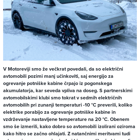
V Motoreviji smo že večkrat povedali, da so električni
avtomobili pozimi manj učinkoviti, saj energijo za
ogrevanje potniške kabine črpajo iz pogonskega
akumulatorja, kar seveda vpliva na doseg. S partnerskimi
avtomobilskimi klubi smo tokrat v sedmih električnih
avtomobilih pri zunanji temperaturi -10 °C preverili, koliko
elektrike porabijo za ogrevanje potniške kabine in
vzdrževanje nastavljene temperature na 20 °C. Obenem
smo še izmerili, kako dobro so avtomobili izolirani oziroma
kako hitro se začno ohlajati. Z natančnimi meritvami tudi