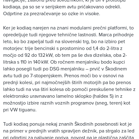
kodiaqa, pa so se v serijskem avtu pričakovano odrekli.
Odprtine za prezračevanje so ozke in visoke.
Ker je kodiaq narejen na znani modularni prečni platformi, to
opredeljuje tudi njegove tehnične lastnosti. Marca prihodnje
leto, ko bo zapeljal tudi na slovenski trg, bo na izbiro pet
motorjev: trije bencinski s prostornino od 1,4 do 2-litra z
močjo od 92 do 132 kW, ob tem pa še dva dizelska, oba 2-
litrska s 110 in 140 kW. Ob ročnem menjalniku bodo kupci
lahko posegli tudi po DSG menjalniku – prvič v Škodinem
avtu tudi po 7-stopenjskem. Prenos moči bo v osnovi na
prednji kolesi, pri najmočnejših štirih motorjih pa bo prenos
lahko tudi na vsa štiri kolesa ob pomoči preskušene tehnike z
elektronsko uravnavano lamelno sklopko (haldex 5) in z
možnostjo izbire raznih voznih programov (sneg, teren) kot
pri VW tiguanu.
Tudi kodiaq ponuja nekaj znanih Škodinih posebnosti kot je
na primer v prednjih vratih spravljen dežnik, pa strgalo za led
pri odprtini za nalivanje goriva, novost pa je plastična zaščita