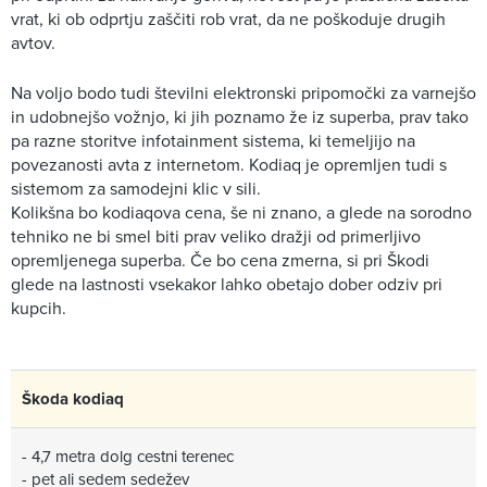
vrat, ki ob odprtju zaščiti rob vrat, da ne poškoduje drugih
avtov.
Na voljo bodo tudi številni elektronski pripomočki za varnejšo
in udobnejšo vožnjo, ki jih poznamo že iz superba, prav tako
pa razne storitve infotainment sistema, ki temeljijo na
povezanosti avta z internetom. Kodiaq je opremljen tudi s
sistemom za samodejni klic v sili.
Kolikšna bo kodiaqova cena, še ni znano, a glede na sorodno
tehniko ne bi smel biti prav veliko dražji od primerljivo
opremljenega superba. Če bo cena zmerna, si pri Škodi
glede na lastnosti vsekakor lahko obetajo dober odziv pri
kupcih.
Škoda kodiaq
- 4,7 metra dolg cestni terenec
- pet ali sedem sedežev