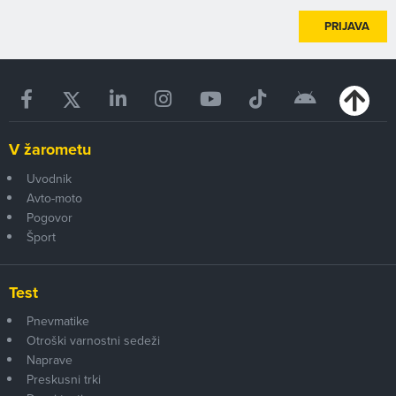
PRIJAVA
V žarometu
Uvodnik
Avto-moto
Pogovor
Šport
Test
Pnevmatike
Otroški varnostni sedeži
Naprave
Preskusni trki