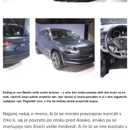
Kodiaq je nov Škodin velik cestni terenec – z njim želi češka znamka ubiti dve muhi na en
mah: razširiti svojo paleto modelov tam, kjer doslej ni imela ponudbe in si s tem zagotoviti
nadaljnjo rast. Pogledali smo, s čim bo kodiaq skušal prepričati kupce.
Najprej nekaj o imenu, ki bi se moralo pravzaprav končati s
črko k, saj je povzeto po otoku pred Alasko, enako pa se
imenujejo tam živeči veliki medvedi. A če bi se ime končalo s