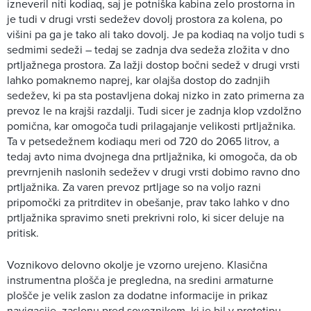
izneveril niti kodiaq, saj je potniška kabina zelo prostorna in
je tudi v drugi vrsti sedežev dovolj prostora za kolena, po
višini pa ga je tako ali tako dovolj. Je pa kodiaq na voljo tudi s
sedmimi sedeži – tedaj se zadnja dva sedeža zložita v dno
prtljažnega prostora. Za lažji dostop bočni sedež v drugi vrsti
lahko pomaknemo naprej, kar olajša dostop do zadnjih
sedežev, ki pa sta postavljena dokaj nizko in zato primerna za
prevoz le na krajši razdalji. Tudi sicer je zadnja klop vzdolžno
pomična, kar omogoča tudi prilagajanje velikosti prtljažnika.
Ta v petsedežnem kodiaqu meri od 720 do 2065 litrov, a
tedaj avto nima dvojnega dna prtljažnika, ki omogoča, da ob
prevrnjenih naslonih sedežev v drugi vrsti dobimo ravno dno
prtljažnika. Za varen prevoz prtljage so na voljo razni
pripomočki za pritrditev in obešanje, prav tako lahko v dno
prtljažnika spravimo sneti prekrivni rolo, ki sicer deluje na
pritisk.
Voznikovo delovno okolje je vzorno urejeno. Klasična
instrumentna plošča je pregledna, na sredini armaturne
plošče je velik zaslon za dodatne informacije in prikaz
navigacije, zaslonu pred sovoznikom, ki je bil v prototipu