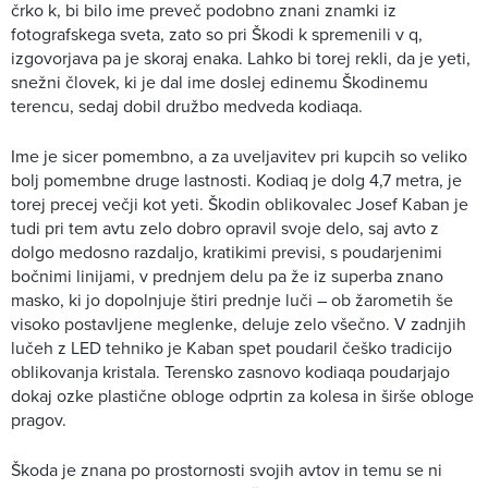
črko k, bi bilo ime preveč podobno znani znamki iz
fotografskega sveta, zato so pri Škodi k spremenili v q,
izgovorjava pa je skoraj enaka. Lahko bi torej rekli, da je yeti,
snežni človek, ki je dal ime doslej edinemu Škodinemu
terencu, sedaj dobil družbo medveda kodiaqa.
Ime je sicer pomembno, a za uveljavitev pri kupcih so veliko
bolj pomembne druge lastnosti. Kodiaq je dolg 4,7 metra, je
torej precej večji kot yeti. Škodin oblikovalec Josef Kaban je
tudi pri tem avtu zelo dobro opravil svoje delo, saj avto z
dolgo medosno razdaljo, kratikimi previsi, s poudarjenimi
bočnimi linijami, v prednjem delu pa že iz superba znano
masko, ki jo dopolnjuje štiri prednje luči – ob žarometih še
visoko postavljene meglenke, deluje zelo všečno. V zadnjih
lučeh z LED tehniko je Kaban spet poudaril češko tradicijo
oblikovanja kristala. Terensko zasnovo kodiaqa poudarjajo
dokaj ozke plastične obloge odprtin za kolesa in širše obloge
pragov.
Škoda je znana po prostornosti svojih avtov in temu se ni