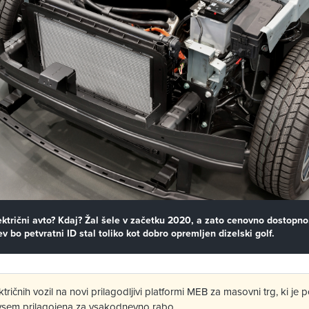
lektrični avto? Kdaj? Žal šele v začetku 2020, a zato cenovno dostopn
 bo petvratni ID stal toliko kot dobro opremljen dizelski golf.
ktričnih vozil na novi prilagodljivi platformi MEB za masovni trg, ki j
vsem prilagojena za vsakodnevno rabo.