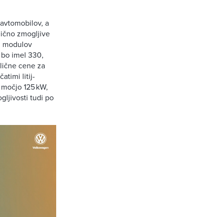
avtomobilov, a
lično zmogljive
h modulov
 bo imel 330,
zlične cene za
timi litij-
z močjo 125 kW,
ljivosti tudi po