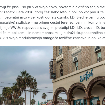
viji že pisali, so pri VW svojo novo, povsem električno serijo a
V začetku leta 2020, torej čez slabo leto in pol, bo kot prvi iz te
ni petvratni avto v velikosti golfa z oznako I.D. Sledile pa mu b
značajske) različice – na primer cestni terenec, pa mini kombi in v
i jih je VW že napovedal s svojimi prototipi I.D., I.D. crozz, I.D. bu
azličnim oblikam – in namembnostim – jih druži skupna tehnična
, ki s svojo modularnostjo omogoča različne zasnove in oblike a