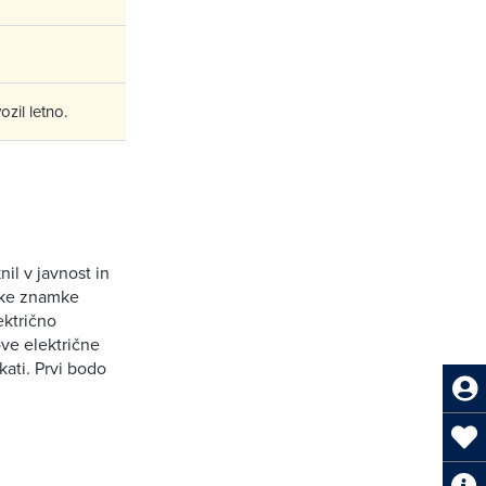
zil letno.
nil v javnost in
ske znamke
ektrično
ove električne
ati. Prvi bodo