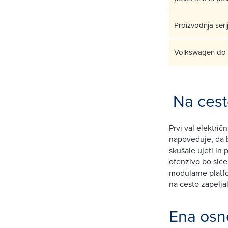
Proizvodnja seri
Volkswagen do le
Na cest
Prvi val električ
napoveduje, da 
skušale ujeti in
ofenzivo bo sicer
modularne platf
na cesto zapelja
Ena osn