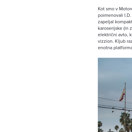
Kot smo v Motore
poimenovali I.D. 
zapeljal kompakt
karoserijske (in 
električni avto, k
vizzion. Kljub r
enotna platforma