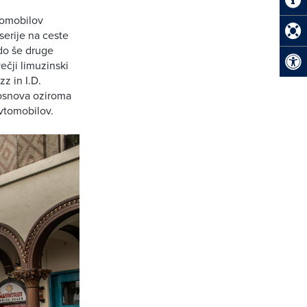
vtomobilov
 serije na ceste
odo še druge
ečji limuzinski
zz in I.D.
 osnova oziroma
vtomobilov.