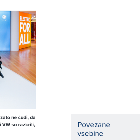
zato ne čudi, da
Povezane
 VW so razkrili,
vsebine