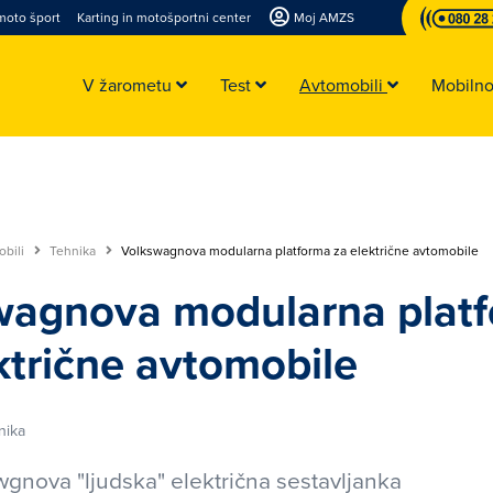
moto šport
Karting in motošportni center
Moj AMZS
V žarometu
Test
Avtomobili
Mobiln
obili
Tehnika
Volkswagnova modularna platforma za električne avtomobile
wagnova modularna plat
ktrične avtomobile
nika
gnova "ljudska" električna sestavljanka