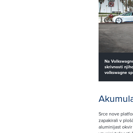
Na Volkswagnov
skrivnosti nji
volkswagne spl
Akumulat
Srce nove platfo
zapakirali v plo
aluminijast okvi