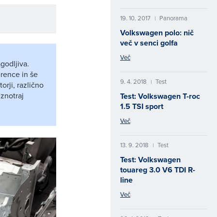
19. 10. 2017
Panorama
|
Volkswagen polo: nič
več v senci golfa
Več
godljiva.
rence in še
9. 4. 2018
Test
|
orji, različno
 znotraj
Test: Volkswagen T-roc
1.5 TSI sport
Več
13. 9. 2018
Test
|
Test: Volkswagen
touareg 3.0 V6 TDI R-
line
Več