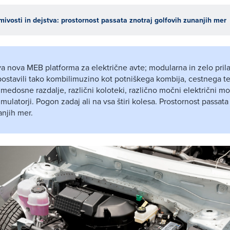
mivosti in dejstva: prostornost passata znotraj golfovih zunanjih mer
 nova MEB platforma za električne avte; modularna in zelo prila
ostavili tako kombilimuzino kot potniškega kombija, cestnega te
 medosne razdalje, različni koloteki, različno močni električni mot
mulatorji. Pogon zadaj ali na vsa štiri kolesa. Prostornost passata
anjih mer.