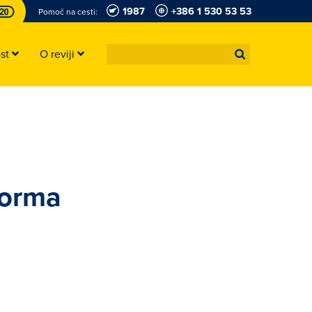
1987
+386 1 530 53 53
Pomoč na cesti:
ost
O reviji
forma