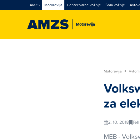
AMZS
Motorevija
Center varne vožnje
Šola vožnje
Avto-
Motorevija
Motorevija
Avtom
Volks
za ele
2. 10. 2018
Teh
MEB - Volksw