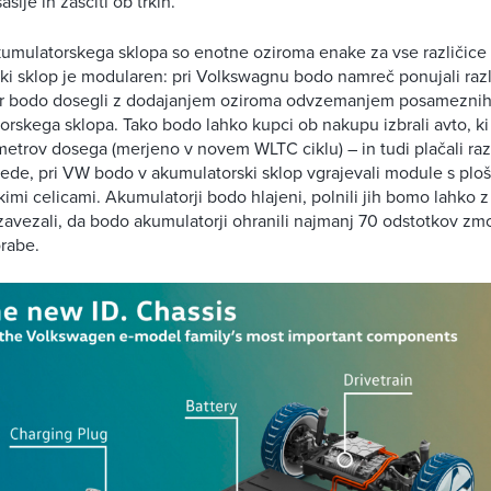
asije in zaščiti ob trkih.
umulatorskega sklopa so enotne oziroma enake za vse različice 
ki sklop je modularen: pri Volkswagnu bodo namreč ponujali raz
ar bodo dosegli z dodajanjem oziroma odvzemanjem posamezni
orskega sklopa. Tako bodo lahko kupci ob nakupu izbrali avto, ki
metrov dosega (merjeno v novem WLTC ciklu) – in tudi plačali ra
ede, pri VW bodo v akumulatorski sklop vgrajevali module s plošča
skimi celicami. Akumulatorji bodo hlajeni, polnili jih bomo lahko 
zavezali, da bodo akumulatorji ohranili najmanj 70 odstotkov zmog
rabe.