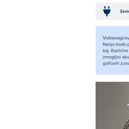
Zani
Volkswagnova
Nanjo bodo p
kaj. Različne
zmogljivi aku
golfovih zun