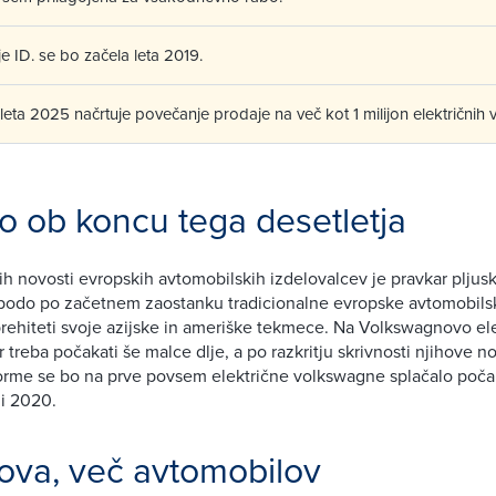
je ID. se bo začela leta 2019.
ta 2025 načrtuje povečanje prodaje na več kot 1 milijon električnih vo
o ob koncu tega desetletja
nih novosti evropskih avtomobilskih izdelovalcev je pravkar pljusk
bodo po začetnem zaostanku tradicionalne evropske avtomobil
 prehiteti svoje azijske in ameriške tekmece. Na Volkswagnovo el
 treba počakati še malce dlje, a po razkritju skrivnosti njihove n
orme se bo na prve povsem električne volkswagne splačalo počak
li 2020.
ova, več avtomobilov