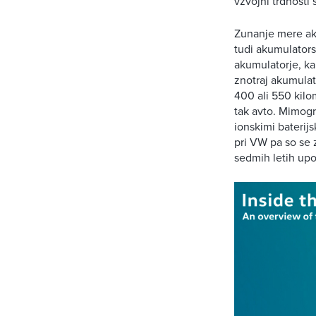
vzvojni trdnosti š
Zunanje mere ak
tudi akumulators
akumulatorje, k
znotraj akumulat
400 ali 550 kilo
tak avto. Mimogr
ionskimi baterij
pri VW pa so se 
sedmih letih upo