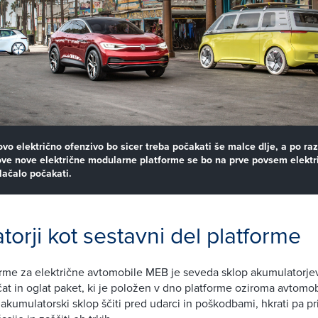
o električno ofenzivo bo sicer treba počakati še malce dlje, a po raz
hove nove električne modularne platforme se bo na prve povsem elektr
ačalo počakati.
orji kot sestavni del platforme
rme za električne avtomobile MEB je seveda sklop akumulatorjev
ščat in oglat paket, ki je položen v dno platforme oziroma avtomob
r akumulatorski sklop ščiti pred udarci in poškodbami, hkrati pa p