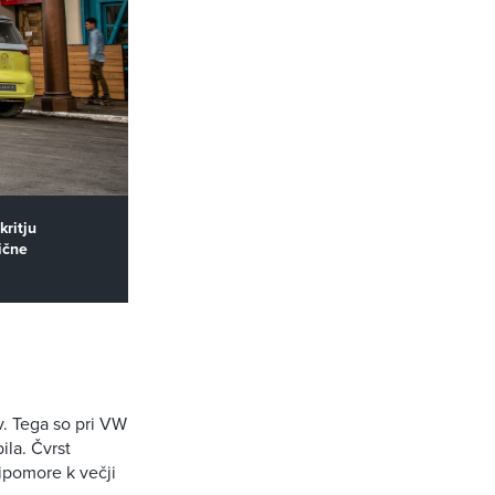
kritju
ične
. Tega so pri VW
ila. Čvrst
ripomore k večji