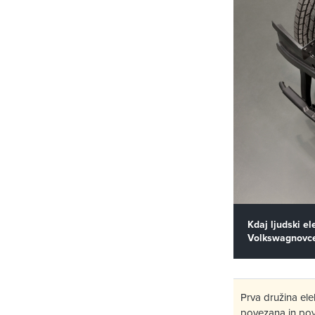
Kdaj ljudski e
Volkswagnovcev
Prva družina ele
povezana in po