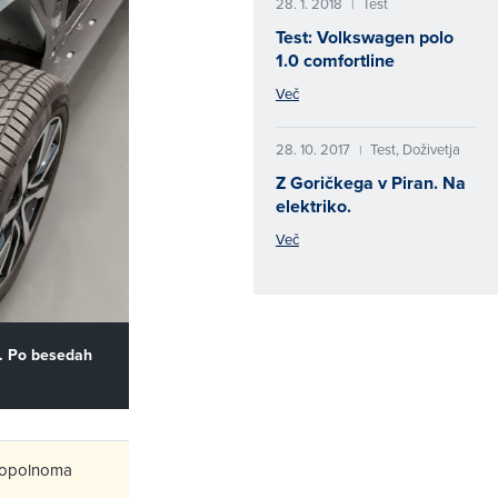
28. 1. 2018
Test
|
Test: Volkswagen polo
1.0 comfortline
Več
28. 10. 2017
Test, Doživetja
|
Z Goričkega v Piran. Na
elektriko.
Več
o. Po besedah
e popolnoma