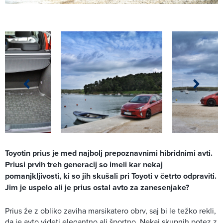
Toyotin prius je med najbolj prepoznavnimi hibridnimi avti.
Priusi prvih treh generacij so imeli kar nekaj
pomanjkljivosti, ki so jih skušali pri Toyoti v četrto odpraviti.
Jim je uspelo ali je prius ostal avto za zanesenjake?
Prius že z obliko zaviha marsikatero obrv, saj bi le težko rekli,
da je avto videti elegantno ali športno. Nekaj skupnih potez z