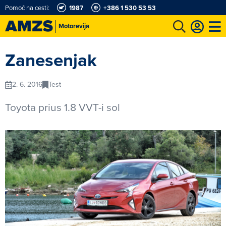
Pomoč na cesti:
1987
+386 1 530 53 53
Motorevija
t
Karting in motošportni center
Najboljši za volanom
Moj AMZS
Zanesenjak
2. 6. 2016
Test
Toyota prius 1.8 VVT-i sol