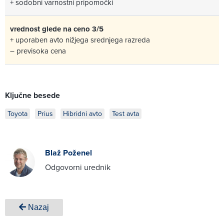
+ sodobni varnostni pripomočki
vrednost glede na ceno 3/5
+ uporaben avto nižjega srednjega razreda
– previsoka cena
Ključne besede
Toyota
Prius
Hibridni avto
Test avta
Blaž Poženel
Odgovorni urednik
Nazaj