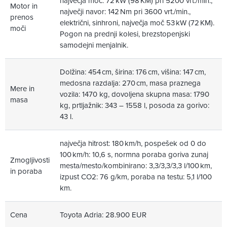
največja moč: 72 kW (98 KM) pri 5200 vrt./min.,
Motor in
največji navor: 142 Nm pri 3600 vrt./min.,
prenos
električni, sinhroni, največja moč 53 kW (72 KM).
moči
Pogon na prednji kolesi, brezstopenjski
samodejni menjalnik.
Dolžina: 454 cm, širina: 176 cm, višina: 147 cm,
medosna razdalja: 270 cm, masa praznega
Mere in
vozila: 1470 kg, dovoljena skupna masa: 1790
masa
kg, prtljažnik: 343 – 1558 l, posoda za gorivo:
43 l.
največja hitrost: 180 km/h, pospešek od 0 do
100 km/h: 10,6 s, normna poraba goriva zunaj
Zmogljivosti
mesta/mesto/kombinirano: 3,3/3,3/3,3 l/100 km,
in poraba
izpust CO2: 76 g/km, poraba na testu: 5,1 l/100
km.
Cena
Toyota Adria: 28.900 EUR