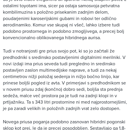
ostalimi toyotami ima, sicer pa ostaja samosvoja petvratna
kombilimuzina s položno prisekanim zadnjim delom,
poudarjenimi karoserijskimi gubami in robovi ter odlično
aerodinamiko. Komur vse skupaj ni všeč, lahko izbere tudi
podobno prostornega in podobno zmogljivega, a precej bolj
konvencionalno oblikovanega hibridnega aurisa.
Tudi v notranjosti gre prius svojo pot, ki so jo začrtali že
predhodniki s sredinsko postavljenimi digitalnimi merilniki. V
novi izdaji ima prius seveda tudi pregledno in sredinsko
postavljen zaslon multimedijske naprave, a tudi za nekaj
centimetrov nižji položaj sedenja in nižjo bočno linijo, kar
prinese boljši pogled iz avta. V primerjavi s predhodnikom se
v novem priusu zdaj (končno) dobro sedi, boljša sta prednja
sedeža, malce več prostora pa je tudi na zadnji klopi in v
prtljažniku. Ta s 343 litri prostornine ni med najprostornejšimi,
je pa zaradi velikih in položnih zadnjih vrat zelo dostopen.
Novega priusa poganja podobno zasnovan hibridni pogonski
sklop kot prej, le da je precej posodobljen. Sestavljajo ga 1,8-