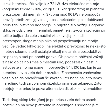
litrski bencinski štirivaljnik z 72 kW, dva električna motorja
(pogonski zmore 53 kW, drugi služi kot generator) in planetni
brezstopenjski menjalnik. Skupna moč 90 kW ne omogoča
prav športnih zmogljivosti, je pa z nekaterimi posodobitvami
prius zdaj bistveno udobnejši in prijetnejši v vožnji. Pogonski
sklop je odzivnejši, menjalnik pametnejši, zvočna izolacija pa
toliko boljša, da celo značilni visoki vrtljaji zaradi
brezstopenjskega menjalnika pri pospeševanju ne motijo
več. Še vedno lahko zgolj na elektriko prevozimo le nekaj-sto
metrov (akumulatorji ostajajo nikelj-metalni), a posodobitve
se poznajo tudi pri porabi goriva. Ob povsem običajni vožnji
z našo običajno zmesjo mestnih ulic, podeželskih cest in
avtoceste smo mu namerili povprečje 5,1 l/100 km, kar je za
bencinski avto zelo dober rezultat. Z namensko varčevalno
vožnjo se da privarčevati še kakšen liter bencina, a to lahko
naredimo tudi za volanom dizelsko gnanega tekmeca. Zato
potrjujemo: prius je prava alternativa dizelskim avtomobilom.
Tudi drug sklop izboljšanj je pri priusu zelo dobro uspel:
postavljen na novo platformo in opremljen s sodobnejšim