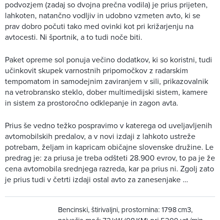
podvozjem (zadaj so dvojna prečna vodila) je prius prijeten,
lahkoten, natančno vodljiv in udobno vzmeten avto, ki se
prav dobro počuti tako med ovinki kot pri križarjenju na
avtocesti. Ni športnik, a to tudi noče biti.
Paket opreme sol ponuja večino dodatkov, ki so koristni, tudi
učinkovit skupek varnostnih pripomočkov z radarskim
tempomatom in samodejnim zaviranjem v sili, prikazovalnik
na vetrobransko steklo, dober multimedijski sistem, kamere
in sistem za prostoročno odklepanje in zagon avta.
Prius še vedno težko pospravimo v katerega od uveljavljenih
avtomobilskih predalov, a v novi izdaji z lahkoto ustreže
potrebam, željam in kapricam običajne slovenske družine. Le
predrag je: za priusa je treba odšteti 28.900 evrov, to pa je že
cena avtomobila srednjega razreda, kar pa prius ni. Zgolj zato
je prius tudi v četrti izdaji ostal avto za zanesenjake …
Bencinski, štirivaljni, prostornina: 1798 cm3,