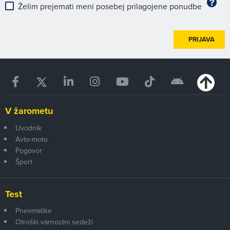
Želim prejemati meni posebej prilagojene ponudbe
PRIJAVA
V žarometu
Uvodnik
Avto-moto
Pogovor
Šport
Test
Pnevmatike
Otroški varnostni sedeži