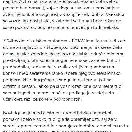
nagiba. Avto ima natančno vodljivost, voznik dobi veliko
povratnih informacij, kaj se dogaja z avtom, upravljanje z
avtom je lahkotno, agilnost v vožnji je zelo dobra. Vsekakor
so vozne lastnosti tiste, s katerimi se tiguan brez težav ne
samo postavi ob bok tekmecem, temveč jih tudi prekaša.
Z 2-litrskim dizelskim motorjem s 110 kW ima tiguan tudi zelo
dobre zmogljivosti, 7-stopenjski DSG menjalnik svoje delo
opravlja tako zgledno, da se voznik zlahka odreče ročnemu
prestavljanju. Štirikolesni pogon je enake zasnove kot pri
predhodniku, toda sedaj voznik z vrtljivim gumbom na
konzoli med sedežema lahko izbere njegovo elektronsko
podporo, ki je drugačna na snegu in na terenu kot na
asfaltnih cestah, lahko pa si voznik različne parametre tudi
sam prilagodi, a prenos moči na podlago je vselej zelo
učinkovit, razlike so le v podrobnostih.
Novi tiguan je med cestnimi terenci letvico premaknil
pomaknil zelo visoko, tudi glede opremljenosti, saj že v
srednji opremi comfortline ponuja zelo dobro opremljen avto