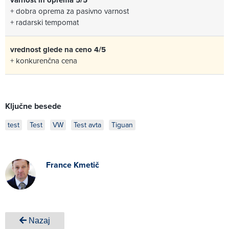
varnost in oprema 5/5
+ dobra oprema za pasivno varnost
+ radarski tempomat
vrednost glede na ceno 4/5
+ konkurenčna cena
Ključne besede
test
Test
VW
Test avta
Tiguan
France Kmetič
Nazaj