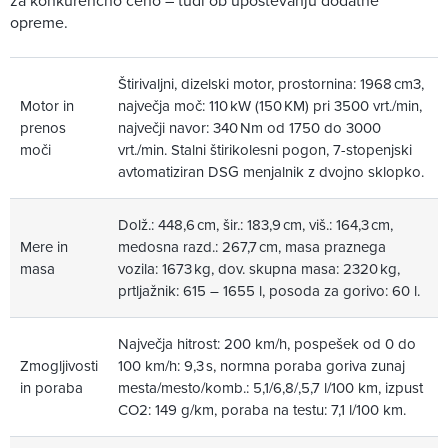
za konkurenčno ceno – tudi ob upoštevanju dodatne
opreme.
Štirivaljni, dizelski motor, prostornina: 1968 cm3,
Motor in
največja moč: 110 kW (150 KM) pri 3500 vrt./min,
prenos
največji navor: 340 Nm od 1750 do 3000
moči
vrt./min. Stalni štirikolesni pogon, 7-stopenjski
avtomatiziran DSG menjalnik z dvojno sklopko.
Dolž.: 448,6 cm, šir.: 183,9 cm, viš.: 164,3 cm,
Mere in
medosna razd.: 267,7 cm, masa praznega
masa
vozila: 1673 kg, dov. skupna masa: 2320 kg,
prtljažnik: 615 – 1655 l, posoda za gorivo: 60 l.
Največja hitrost: 200 km/h, pospešek od 0 do
Zmogljivosti
100 km/h: 9,3 s, normna poraba goriva zunaj
in poraba
mesta/mesto/komb.: 5,1/6,8/,5,7 l/100 km, izpust
CO2: 149 g/km, poraba na testu: 7,1 l/100 km.