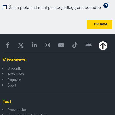
Želim prejemati meni posebej prilagojene ponudbe
PRIJAVA
V žarometu
Uvodnik
Avto-moto
Pogovor
Šport
Test
Pnevmatike