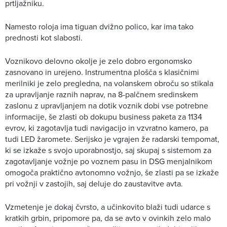
prtljažniku.
Namesto roloja ima tiguan dvižno polico, kar ima tako
prednosti kot slabosti.
Voznikovo delovno okolje je zelo dobro ergonomsko
zasnovano in urejeno. Instrumentna plošča s klasičnimi
merilniki je zelo pregledna, na volanskem obroču so stikala
za upravljanje raznih naprav, na 8-palčnem sredinskem
zaslonu z upravljanjem na dotik voznik dobi vse potrebne
informacije, še zlasti ob dokupu business paketa za 1134
evrov, ki zagotavlja tudi navigacijo in vzvratno kamero, pa
tudi LED žaromete. Serijsko je vgrajen že radarski tempomat,
ki se izkaže s svojo uporabnostjo, saj skupaj s sistemom za
zagotavljanje vožnje po voznem pasu in DSG menjalnikom
omogoča praktično avtonomno vožnjo, še zlasti pa se izkaže
pri vožnji v zastojih, saj deluje do zaustavitve avta.
Vzmetenje je dokaj čvrsto, a učinkovito blaži tudi udarce s
kratkih grbin, pripomore pa, da se avto v ovinkih zelo malo