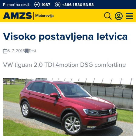
Pomoč na cesti:
1987
+386 1 530 53 53
Motorevija
t
Karting in motošportni center
Najboljši za volanom
Moj AMZS
Visoko postavljena letvica
6. 7. 2016
Test
VW tiguan 2.0 TDI 4motion DSG comfortline