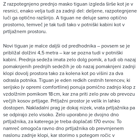
Z razpotegnjeno prednjo masko tiguan izgleda širše kot je v
resnici, enako velja tudi za zadnji del: deljene, razpotegnjene
luči ga optično razširijo. A tiguan ne deluje samo optično
prostorno, temveč je tak tudi tako v potniški kabini kot v
prtljažnem prostoru.
Novi tiguan je malce daljši od predhodnika – povsem se je
približal dolžini 4,5 metra – kar se pozna tudi v potniški
kabini. Prednja sedeža imata zelo dolg pomik, a tudi ob nazaj
pomaknjenih prednjih sedežih je ob nazaj pomaknjeni zadnji
klopi dovolj prostora tako za kolena kot po višini za dva
odrasla potnika. Tiguan je eden redkih cestnih terencev, ki
serijsko (v opremi comfortline) ponuja pomično zadnjo klop z
vzdolžnim pomikom 18 cm, kar zna priti zelo prav ob prevozu
večjih kosov prtljage. Prtljažni prostor je velik in lahko
dostopen. Nakladalni prag je dokaj nizek, vrata prtljažnika pa
se odpirajo zelo visoko. Zelo uporabno je dvojno dno
prtljažnika, za katerega je treba doplačati 170 evrov. To
namreč omogoča ravno dno prtljažnika ob prevrnjenem
naslonu zadnje klopi, kar storimo s potegom ročic v