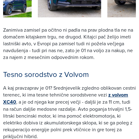
Zanimiva zamisel pa očitno ni padla na prav plodna tla ne na
domačem kitajskem trgu, ne drugod. Kitajci pač želijo imeti
lastniški avto, v Evropi pa zamisel tudi ni požela večjega
navdušenja - tudi pri nas ne, zato je 01 na voljo za nakup, ne
za najem z mesečnim odpovednim rokom.
Tesno sorodstvo z Volvom
A kaj pravzaprav je 01? Srednjevelik zgledno oblikovan cestni
terenec, ki ima tesne tehnične sorodstvene vezi
z volvom
XC40
, a je od njega kar precej večji - daljši je za 11 cm, tudi
na račun daljše medosne razdalje. Avto poganja trivaljni 1,5-
litrski bencinski motor, ki ima pomoč elektromotorja, ki
elektriko dobiva iz akumulatorskega sklopa, ki se ga poleg z
rekuperacijo energije polni prek vtičnice in gre torej za
priključni hibrid.