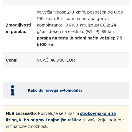
največja hitrost: 210 km/h, pospešek od 0 do
100 km/h: 8 s, normna poraba goriva
Zmogljivosti
kombinirano: 1,0 l/100 km, izpust CO2: 24
in poraba:
g/km, doseg na elektriko (WLTP): 69 km,
poraba na testu (hibridni način vožnje): 7,5
l/100 km
.
Cena:
VCAG: 46.990 EUR
Kako do novega avtomobila?
NLB Lease&Go
: Posvetujte se z našim
strokovnjakom za
lizing, ki bo pripravil najboljšo rešitev
za vaše želje, potrebe
in finančne zmožnosti.