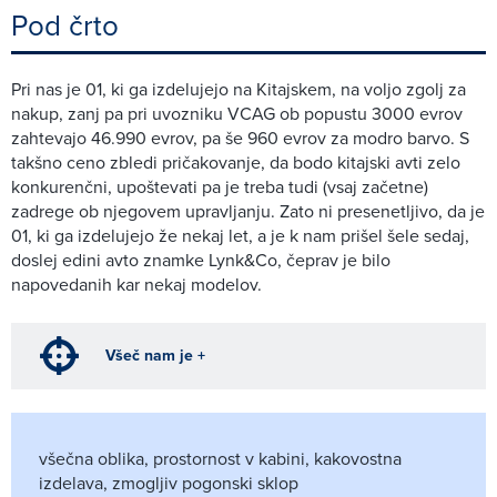
Pod črto
Pri nas je 01, ki ga izdelujejo na Kitajskem, na voljo zgolj za
nakup, zanj pa pri uvozniku VCAG ob popustu 3000 evrov
zahtevajo 46.990 evrov, pa še 960 evrov za modro barvo. S
takšno ceno zbledi pričakovanje, da bodo kitajski avti zelo
konkurenčni, upoštevati pa je treba tudi (vsaj začetne)
zadrege ob njegovem upravljanju. Zato ni presenetljivo, da je
01, ki ga izdelujejo že nekaj let, a je k nam prišel šele sedaj,
doslej edini avto znamke Lynk&Co, čeprav je bilo
napovedanih kar nekaj modelov.
Všeč nam je +
všečna oblika, prostornost v kabini, kakovostna
izdelava, zmogljiv pogonski sklop