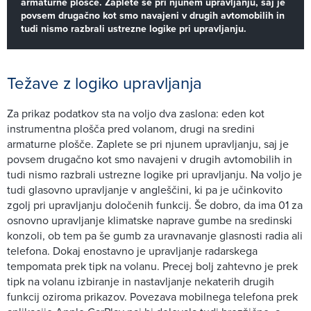
armaturne plošče. Zaplete se pri njunem upravljanju, saj je
povsem drugačno kot smo navajeni v drugih avtomobilih in
tudi nismo razbrali ustrezne logike pri upravljanju.
Težave z logiko upravljanja
Za prikaz podatkov sta na voljo dva zaslona: eden kot
instrumentna plošča pred volanom, drugi na sredini
armaturne plošče. Zaplete se pri njunem upravljanju, saj je
povsem drugačno kot smo navajeni v drugih avtomobilih in
tudi nismo razbrali ustrezne logike pri upravljanju. Na voljo je
tudi glasovno upravljanje v angleščini, ki pa je učinkovito
zgolj pri upravljanju določenih funkcij. Še dobro, da ima 01 za
osnovno upravljanje klimatske naprave gumbe na sredinski
konzoli, ob tem pa še gumb za uravnavanje glasnosti radia ali
telefona. Dokaj enostavno je upravljanje radarskega
tempomata prek tipk na volanu. Precej bolj zahtevno je prek
tipk na volanu izbiranje in nastavljanje nekaterih drugih
funkcij oziroma prikazov. Povezava mobilnega telefona prek