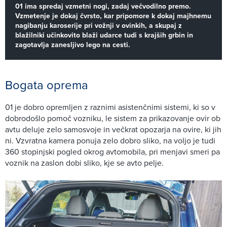
01 ima spredaj vzmetni nogi, zadaj večvodilno premo.
Vzmetenje je dokaj čvrsto, kar pripomore k dokaj majhnemu
nagibanju karoserije pri vožnji v ovinkih, a skupaj z
blažilniki učinkovito blaži udarce tudi s krajših grbin in
zagotavlja zanesljivo lego na cesti.
Bogata oprema
01 je dobro opremljen z raznimi asistenčnimi sistemi, ki so v
dobrodošlo pomoč vozniku, le sistem za prikazovanje ovir ob
avtu deluje zelo samosvoje in večkrat opozarja na ovire, ki jih
ni. Vzvratna kamera ponuja zelo dobro sliko, na voljo je tudi
360 stopinjski pogled okrog avtomobila, pri menjavi smeri pa
voznik na zaslon dobi sliko, kje se avto pelje.