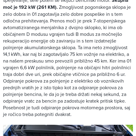
speljevanje, šele potem se vključi bencinski motor.
Skupna
moč je 192 kW (261 KM).
Zmogljivost pogonskega sklopa je
zelo dobra in 01 zagotavlja zelo dobre pospeške in s tem
odločna prehitevanja. Prenos moči je prek 7-stopenjskega
avtomatiziranega menjalnika z dvojno sklopko, ki ima ob
običajnem D modusu vgrajen tudi B modus za močnejšo
rekuperacijo energije ob zaviranju in s tem izdatnejše
polnjenje akumulatorskega sklopa. Ta ima neto zmogljivost
14,1 kWh, kar naj bi zagotavljalo 75 km vožnje na elektriko, a
na našem preskusu smo prevozili približno 45 km. Ker ima 01
vgrajen 6,6 kW polnilnik, polnjenje na običajni hitri polnilnici
traja dobri dve uri, prek običajne vtičnice pa približno 6 ur.
Odpiranje pokrova za polnjenje z elektriko ob voznikovih
prednjih vratih je z isto tipko kot za odpiranje pokrova za
polnjenje bencina, le da jo je treba držati nekaj sekund, za
odpiranje vratc za bencin pa zadostuje kratek pritisk tipke.
Posebnost je tudi odpiranje pokrova motornega prostora, saj
je ročico treba potegniti dvakrat.