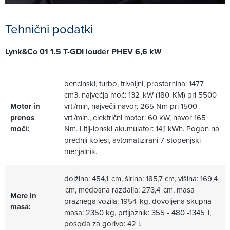
Tehnični podatki
Lynk&Co 01 1.5 T-GDI louder PHEV 6,6 kW
bencinski, turbo, trivaljni, prostornina: 1477
cm3, največja moč: 132 kW (180 KM) pri 5500
Motor in
vrt./min, največji navor: 265 Nm pri 1500
prenos
vrt./min., električni motor: 60 kW, navor 165
moči:
Nm. Litij-ionski akumulator: 14,1 kWh. Pogon na
prednji kolesi, avtomatizirani 7-stopenjski
menjalnik.
dolžina: 454,1 cm, širina: 185,7 cm, višina: 169,4
cm, medosna razdalja: 273,4 cm, masa
Mere in
praznega vozila: 1954 kg, dovoljena skupna
masa:
masa: 2350 kg, prtljažnik: 355 - 480 -1345 l,
posoda za gorivo: 42 l.