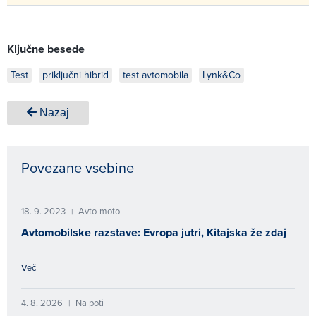
Ključne besede
Test
priključni hibrid
test avtomobila
Lynk&Co
Nazaj
Povezane vsebine
18. 9. 2023
Avto-moto
|
Avtomobilske razstave: Evropa jutri, Kitajska že zdaj
Več
4. 8. 2026
Na poti
|