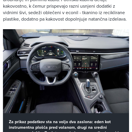
kakovostno, k čemur prispevajo razni usnjeni dodatki z
vidnimi šivi, sedeži oblečeni v econil - tkanino iz reciklirane
plastike, dodatno pa kakovost dopolnjuje natančna izdelava.
Za prikaz podatkov sta na voljo dva zaslona: eden kot
instrumentna plošča pred volanom, drugi na sredini