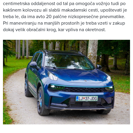
centimetrska oddaljenost od tal pa omogoča vožnjo tudi po
kakšnem kolovozu ali slabši makadamski cesti, upoštevati je
treba le, da ima avto 20 palčne nizkopresečne pnevmatike.
Pri manevriranju na manjših prostorih je treba vzeti v zakup
dokaj velik obračalni krog, kar vpliva na okretnost.