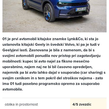
01 je prvi avtomobil kitajske znamke Lynk&Co, ki sta jo
ustanovila kitajski Geely in švedski Volvo, ki pa je tudi v
Geelyjevi lasti. Zasnovana je bila z namenom, da bi s
svojimi avtomobili ponudila nov pristop pri zagotavljanju
mobilnosti: kupec bi avto najel za fiksno mesečno
uporabnino, najem naj ne bi bil časovno opredeljen,
najemnik pa bi avto lahko dajal v souporabo (car sharing) s
svojim cenikom in s tem pokril del stroškov najema - zato
ima 01 tudi posebno programsko opremo za souporabo
avtomobila.
oblika in prostornost
4/5 zvezdic