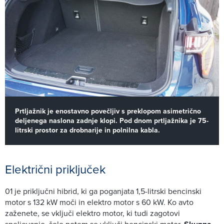
Prtljažnik je enostavno povečljiv s preklopom asimetrično
deljenega naslona zadnje klopi. Pod dnom prtljažnika je 75-
litrski prostor za drobnarije in polnilna kabla.
Električni priključek
01 je priključni hibrid, ki ga poganjata 1,5-litrski bencinski
motor s 132 kW moči in elektro motor s 60 kW. Ko avto
zaženete, se vključi elektro motor, ki tudi zagotovi