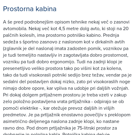
Prostorna kabina
A še pred podrobnejšim opisom tehnike nekaj več o zasnovi
avtomobila. Nekaj več kot 4,5 metre dolg avto, ki stoji na 20
palčnih kolesih, ima prostorno potniško kabino. Prednja
sedeža s športno zasnovo z naslonom kot v dirkalnih avtih
(zglavnik je del naslona) imata zadosten pomik, voznikov pa
je tudi temeljito nastavljiv in zagotavljata dobro prostornost,
vozniku pa tudi dobro ergonomijo. Tudi na zadnji klopi je
presenetljivo veliko prostora tako po višini kot za kolena,
tako da tudi visokorasli potniki sedijo brez težav, vendar pa je
sedalni del postavljen dokaj nizko, zato pri visokoraslih noge
nimajo dobre opore, kar vpliva na udobje pri daljših vožnjah.
Pri dokaj dolgem prtljažnem prostoru je treba vzeti v zakup
zelo položno postavljena vrata prtljažnika - odpirajo se ob
pomoči elektrike -, kar otežuje prevoz daljših in višjih
predmetov. Je pa prtljažnik enostavno povečljiv s preklopom
asimetrično deljenega naslona zadnje klopi, ko nastane
ravno dno. Pod dnom prtljažnika je 75-litrski prostor za
drobnarije in polnilna kabla. Potniška kabina deluje