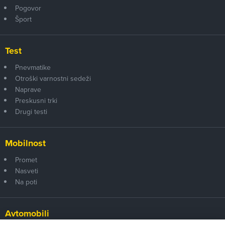
Pogovor
Šport
Test
Pnevmatike
Otroški varnostni sedeži
Naprave
Preskusni trki
Drugi testi
Mobilnost
Promet
Nasveti
Na poti
Avtomobili