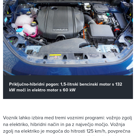
Priključno-hibridni pogon: 1,5-litrski bencinski motor s 132
kW moči in elektro motor s 60 kW
Voznik lahko izbira med tremi voznimi programi: vožnjo zgolj
na elektriko, hibridni način in pa z največjo močjo. Vožnja
zgolj na elektriko je mogoča do hitrosti 125 km/h, povprečna