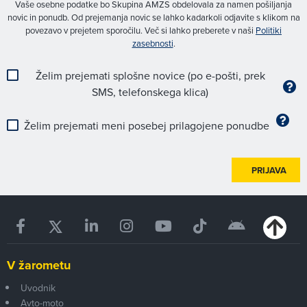
Vaše osebne podatke bo Skupina AMZS obdelovala za namen pošiljanja
novic in ponudb. Od prejemanja novic se lahko kadarkoli odjavite s klikom na
povezavo v prejetem sporočilu. Več si lahko preberete v naši
Politiki
zasebnosti
.
Želim prejemati splošne novice (po e-pošti, prek
SMS, telefonskega klica)
Želim prejemati meni posebej prilagojene ponudbe
PRIJAVA
V žarometu
Uvodnik
Avto-moto