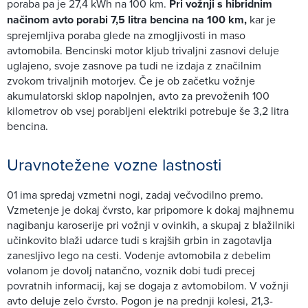
poraba pa je 27,4 kWh na 100 km.
Pri vožnji s hibridnim
načinom avto porabi 7,5 litra bencina na 100 km,
kar je
sprejemljiva poraba glede na zmogljivosti in maso
avtomobila. Bencinski motor kljub trivaljni zasnovi deluje
uglajeno, svoje zasnove pa tudi ne izdaja z značilnim
zvokom trivaljnih motorjev. Če je ob začetku vožnje
akumulatorski sklop napolnjen, avto za prevoženih 100
kilometrov ob vsej porabljeni elektriki potrebuje še 3,2 litra
bencina.
Uravnotežene vozne lastnosti
01 ima spredaj vzmetni nogi, zadaj večvodilno premo.
Vzmetenje je dokaj čvrsto, kar pripomore k dokaj majhnemu
nagibanju karoserije pri vožnji v ovinkih, a skupaj z blažilniki
učinkovito blaži udarce tudi s krajših grbin in zagotavlja
zanesljivo lego na cesti. Vodenje avtomobila z debelim
volanom je dovolj natančno, voznik dobi tudi precej
povratnih informacij, kaj se dogaja z avtomobilom. V vožnji
avto deluje zelo čvrsto. Pogon je na prednji kolesi, 21,3-