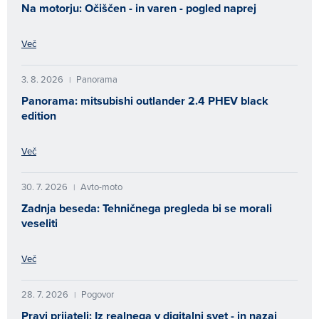
Na motorju: Očiščen - in varen - pogled naprej
Več
3. 8. 2026
Panorama
|
Panorama: mitsubishi outlander 2.4 PHEV black
edition
Več
30. 7. 2026
Avto-moto
|
Zadnja beseda: Tehničnega pregleda bi se morali
veseliti
Več
28. 7. 2026
Pogovor
|
Pravi prijatelj: Iz realnega v digitalni svet - in nazaj