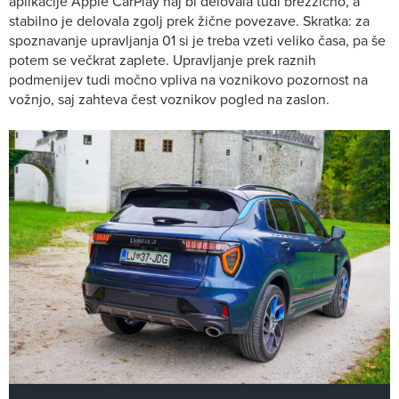
aplikacije Apple CarPlay naj bi delovala tudi brezžično, a
stabilno je delovala zgolj prek žične povezave. Skratka: za
spoznavanje upravljanja 01 si je treba vzeti veliko časa, pa še
potem se večkrat zaplete. Upravljanje prek raznih
podmenijev tudi močno vpliva na voznikovo pozornost na
vožnjo, saj zahteva čest voznikov pogled na zaslon.