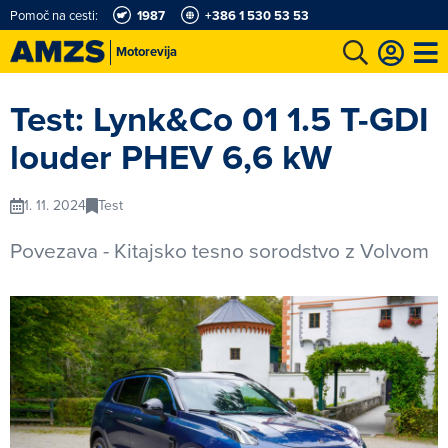
Pomoč na cesti:
1987
+386 1 530 53 53
Motorevija
t
Karting in motošportni center
Najboljši za volanom
Moj AMZS
Test: Lynk&Co 01 1.5 T-GDI
louder PHEV 6,6 kW
1. 11. 2024
Test
Povezava - Kitajsko tesno sorodstvo z Volvom