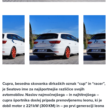
Cupra, besedna skovanka dirkaških oznak “cup” in “racer”,
je Seatovo ime za najšportnejše različice svojih
avtomobilov. Naslov najmočnejšega – in najhitrejšega –
cupra športnika doslej pripada prenovljenemu leonu, ki je
dobil motor z 221 kW (300 KM) in – po prvi generaciji leona