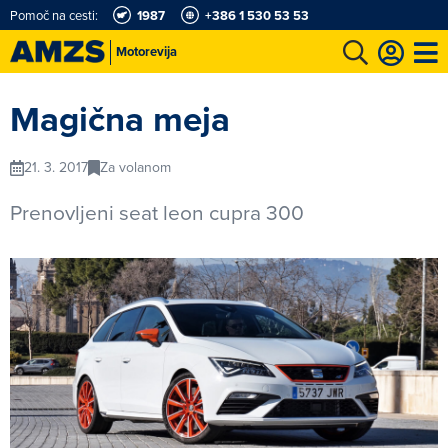
Pomoč na cesti:
1987
+386 1 530 53 53
Motorevija
t
Karting in motošportni center
Najboljši za volanom
Moj AMZS
Magična meja
21. 3. 2017
Za volanom
Prenovljeni seat leon cupra 300