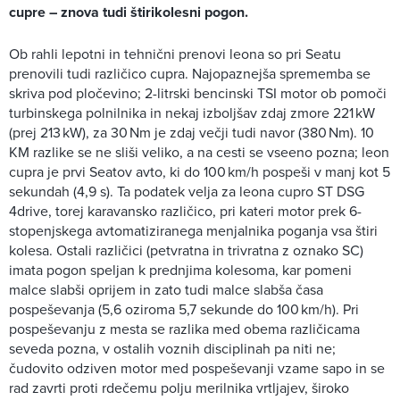
cupre – znova tudi štirikolesni pogon.
Ob rahli lepotni in tehnični prenovi leona so pri Seatu
prenovili tudi različico cupra. Najopaznejša sprememba se
skriva pod pločevino; 2-litrski bencinski TSI motor ob pomoči
turbinskega polnilnika in nekaj izboljšav zdaj zmore 221 kW
(prej 213 kW), za 30 Nm je zdaj večji tudi navor (380 Nm). 10
KM razlike se ne sliši veliko, a na cesti se vseeno pozna; leon
cupra je prvi Seatov avto, ki do 100 km/h pospeši v manj kot 5
sekundah (4,9 s). Ta podatek velja za leona cupro ST DSG
4drive, torej karavansko različico, pri kateri motor prek 6-
stopenjskega avtomatiziranega menjalnika poganja vsa štiri
kolesa. Ostali različici (petvratna in trivratna z oznako SC)
imata pogon speljan k prednjima kolesoma, kar pomeni
malce slabši oprijem in zato tudi malce slabša časa
pospeševanja (5,6 oziroma 5,7 sekunde do 100 km/h). Pri
pospeševanju z mesta se razlika med obema različicama
seveda pozna, v ostalih voznih disciplinah pa niti ne;
čudovito odziven motor med pospeševanji vzame sapo in se
rad zavrti proti rdečemu polju merilnika vrtljajev, široko