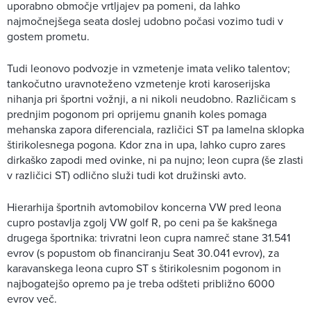
uporabno območje vrtljajev pa pomeni, da lahko
najmočnejšega seata doslej udobno počasi vozimo tudi v
gostem prometu.
Tudi leonovo podvozje in vzmetenje imata veliko talentov;
tankočutno uravnoteženo vzmetenje kroti karoserijska
nihanja pri športni vožnji, a ni nikoli neudobno. Različicam s
prednjim pogonom pri oprijemu gnanih koles pomaga
mehanska zapora diferenciala, različici ST pa lamelna sklopka
štirikolesnega pogona. Kdor zna in upa, lahko cupro zares
dirkaško zapodi med ovinke, ni pa nujno; leon cupra (še zlasti
v različici ST) odlično služi tudi kot družinski avto.
Hierarhija športnih avtomobilov koncerna VW pred leona
cupro postavlja zgolj VW golf R, po ceni pa še kakšnega
drugega športnika: trivratni leon cupra namreč stane 31.541
evrov (s popustom ob financiranju Seat 30.041 evrov), za
karavanskega leona cupro ST s štirikolesnim pogonom in
najbogatejšo opremo pa je treba odšteti približno 6000
evrov več.