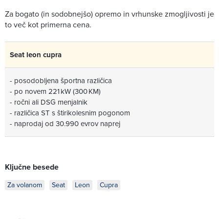
Za bogato (in sodobnejšo) opremo in vrhunske zmogljivosti je
to več kot primerna cena.
Seat leon cupra
- posodobljena športna različica
- po novem 221 kW (300 KM)
- ročni ali DSG menjalnik
- različica ST s štirikolesnim pogonom
- naprodaj od 30.990 evrov naprej
Ključne besede
Za volanom
Seat
Leon
Cupra