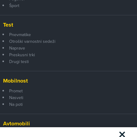
Šport
Test
Pnevmatike
Otroški varnostni sedeži
Naprave
Preskusni trki
Drugi testi
Mobilnost
Promet
Nasveti
Na poti
Avtomobili
Panorama