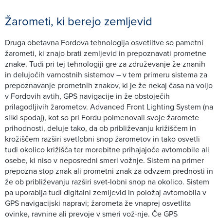
Žarometi, ki berejo zemljevid
Druga obetavna Fordova tehnologija osvetlitve so pametni
žarometi, ki znajo brati zemljevid in prepoznavati prometne
znake. Tudi pri tej tehnologiji gre za združevanje že znanih
in delujočih varnostnih sistemov – v tem primeru sistema za
prepoznavanje prometnih znakov, ki je že nekaj časa na voljo
v Fordovih avtih, GPS navigacije in že obstoječih
prilagodljivih žarometov. Advanced Front Lighting System (na
sliki spodaj), kot so pri Fordu poimenovali svoje žaromete
prihodnosti, deluje tako, da ob približevanju križiščem in
krožiščem razširi svetlobni snop žarometov in tako osvetli
tudi okolico križišča ter morebitne prihajajoče avtomobile ali
osebe, ki niso v neposredni smeri vožnje. Sistem na primer
prepozna stop znak ali prometni znak za odvzem prednosti in
že ob približevanju razširi svet-lobni snop na okolico. Sistem
pa uporablja tudi digitalni zemljevid in položaj avtomobila v
GPS navigacijski napravi; žarometa že vnaprej osvetlita
ovinke, ravnine ali prevoje v smeri vož-nje. Če GPS