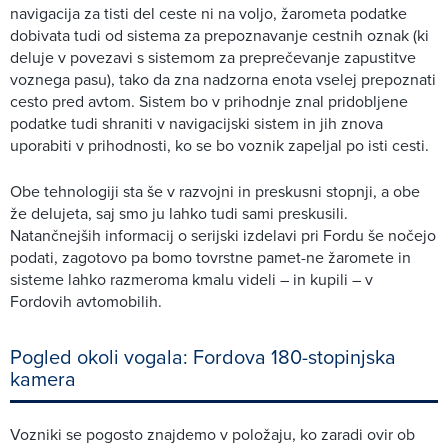
navigacija za tisti del ceste ni na voljo, žarometa podatke
dobivata tudi od sistema za prepoznavanje cestnih oznak (ki
deluje v povezavi s sistemom za preprečevanje zapustitve
voznega pasu), tako da zna nadzorna enota vselej prepoznati
cesto pred avtom. Sistem bo v prihodnje znal pridobljene
podatke tudi shraniti v navigacijski sistem in jih znova
uporabiti v prihodnosti, ko se bo voznik zapeljal po isti cesti.
Obe tehnologiji sta še v razvojni in preskusni stopnji, a obe
že delujeta, saj smo ju lahko tudi sami preskusili.
Natančnejših informacij o serijski izdelavi pri Fordu še nočejo
podati, zagotovo pa bomo tovrstne pamet-ne žaromete in
sisteme lahko razmeroma kmalu videli – in kupili – v
Fordovih avtomobilih.
Pogled okoli vogala: Fordova 180-stopinjska
kamera
Vozniki se pogosto znajdemo v položaju, ko zaradi ovir ob