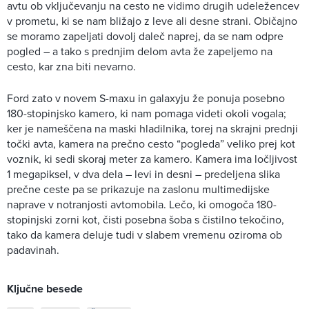
avtu ob vključevanju na cesto ne vidimo drugih udeležencev
v prometu, ki se nam bližajo z leve ali desne strani. Običajno
se moramo zapeljati dovolj daleč naprej, da se nam odpre
pogled – a tako s prednjim delom avta že zapeljemo na
cesto, kar zna biti nevarno.
Ford zato v novem S-maxu in galaxyju že ponuja posebno
180-stopinjsko kamero, ki nam pomaga videti okoli vogala;
ker je nameščena na maski hladilnika, torej na skrajni prednji
točki avta, kamera na prečno cesto “pogleda” veliko prej kot
voznik, ki sedi skoraj meter za kamero. Kamera ima ločljivost
1 megapiksel, v dva dela – levi in desni – predeljena slika
prečne ceste pa se prikazuje na zaslonu multimedijske
naprave v notranjosti avtomobila. Lečo, ki omogoča 180-
stopinjski zorni kot, čisti posebna šoba s čistilno tekočino,
tako da kamera deluje tudi v slabem vremenu oziroma ob
padavinah.
Ključne besede