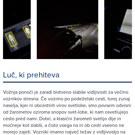
Luč, ki prehiteva
Vožnja ponoči je zaradi bistveno slabše vidljivosti za večino
voznikov stresna. Če vozimo po podeželski cesti, torej zunaj
naselja, kjer ni obcestnih virov svetlobe, smo povsem odvisni
od žarometov oziroma snopov svet-lobe, ki nam osvetlujejo
cesto pred nami. Dobri, a klasični žarometi svetijo dlje in
močneje kot slabši, a čisto vsega na in ob cesti vseeno ne
morejo zajeti. Vozniki imamo največ težav z vidljivostjo na