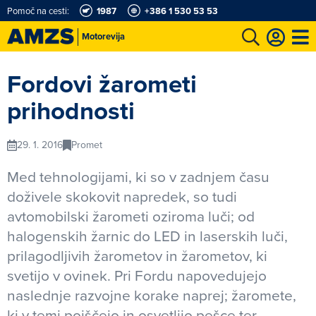
Pomoč na cesti:
1987
+386 1 530 53 53
Motorevija
t
Karting in motošportni center
Najboljši za volanom
Moj AMZS
Fordovi žarometi
prihodnosti
29. 1. 2016
Promet
Med tehnologijami, ki so v zadnjem času
doživele skokovit napredek, so tudi
avtomobilski žarometi oziroma luči; od
halogenskih žarnic do LED in laserskih luči,
prilagodljivih žarometov in žarometov, ki
svetijo v ovinek. Pri Fordu napovedujejo
naslednje razvojne korake naprej; žaromete,
ki v temi poiščejo in osvetlijo pešce ter