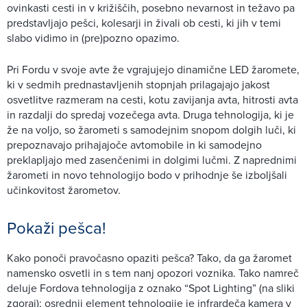
ovinkasti cesti in v križiščih, posebno nevarnost in težavo pa
predstavljajo pešci, kolesarji in živali ob cesti, ki jih v temi
slabo vidimo in (pre)pozno opazimo.
Pri Fordu v svoje avte že vgrajujejo dinamične LED žaromete,
ki v sedmih prednastavljenih stopnjah prilagajajo jakost
osvetlitve razmeram na cesti, kotu zavijanja avta, hitrosti avta
in razdalji do spredaj vozečega avta. Druga tehnologija, ki je
že na voljo, so žarometi s samodejnim snopom dolgih luči, ki
prepoznavajo prihajajoče avtomobile in ki samodejno
preklapljajo med zasenčenimi in dolgimi lučmi. Z naprednimi
žarometi in novo tehnologijo bodo v prihodnje še izboljšali
učinkovitost žarometov.
Pokaži pešca!
Kako ponoči pravočasno opaziti pešca? Tako, da ga žaromet
namensko osvetli in s tem nanj opozori voznika. Tako namreč
deluje Fordova tehnologija z oznako “Spot Lighting” (na sliki
zgoraj); osrednji element tehnologije je infrardeča kamera v