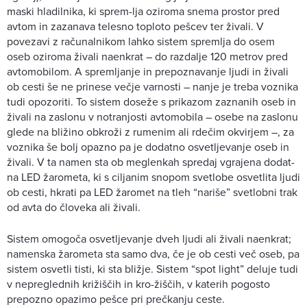
maski hladilnika, ki sprem-lja oziroma snema prostor pred
avtom in zazanava telesno toploto pešcev ter živali. V
povezavi z računalnikom lahko sistem spremlja do osem
oseb oziroma živali naenkrat – do razdalje 120 metrov pred
avtomobilom. A spremljanje in prepoznavanje ljudi in živali
ob cesti še ne prinese večje varnosti – nanje je treba voznika
tudi opozoriti. To sistem doseže s prikazom zaznanih oseb in
živali na zaslonu v notranjosti avtomobila – osebe na zaslonu
glede na bližino obkroži z rumenim ali rdečim okvirjem –, za
voznika še bolj opazno pa je dodatno osvetljevanje oseb in
živali. V ta namen sta ob meglenkah spredaj vgrajena dodat-
na LED žarometa, ki s ciljanim snopom svetlobe osvetlita ljudi
ob cesti, hkrati pa LED žaromet na tleh “nariše” svetlobni trak
od avta do človeka ali živali.
Sistem omogoča osvetljevanje dveh ljudi ali živali naenkrat;
namenska žarometa sta samo dva, če je ob cesti več oseb, pa
sistem osvetli tisti, ki sta bližje. Sistem “spot light” deluje tudi
v nepreglednih križiščih in kro-žiščih, v katerih pogosto
prepozno opazimo pešce pri prečkanju ceste.