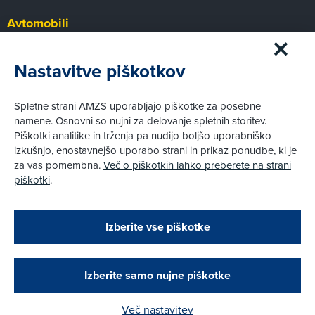
Avtomobili
Panorama
Prvi pogled
Nastavitve piškotkov
Za volanom
Test
Spletne strani AMZS uporabljajo piškotke za posebne
Tehnika
namene. Osnovni so nujni za delovanje spletnih storitev.
Piškotki analitike in trženja pa nudijo boljšo uporabniško
izkušnjo, enostavnejšo uporabo strani in prikaz ponudbe, ki je
Pravni vidiki
za vas pomembna.
Več o piškotkih lahko preberete na strani
Piškotki
piškotki
.
Politika zasebnosti
Pravno obvestilo
Zapri
Podarjamo vam 10 €!
Izberite vse piškotke
Obstoječi in novi AMZS člani, ki boste v AMZS
centru sklenili avtomobilsko zavarovanje in
© AMZS
Produkcija:
Creatim
|
Pri spletni včlanitvi so podprta naslednja plačilna sredstva:
opravili registracijo vozila, boste prejeli
vrednostno darilno kartico z dobroimetjem v višini
Izberite samo nujne piškotke
10 €.
Več nastavitev
Kako do darila?