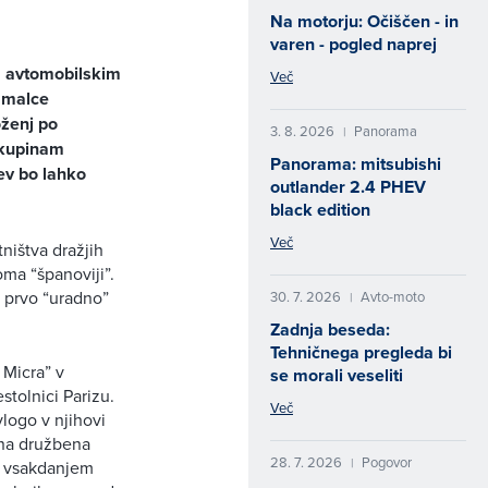
Na motorju: Očiščen - in
varen - pogled naprej
m avtomobilskim
Več
 malce
ženj po
3. 8. 2026
Panorama
|
 skupinam
Panorama: mitsubishi
ev bo lahko
outlander 2.4 PHEV
black edition
Več
ništva dražjih
oma “španoviji”.
a prvo “uradno”
30. 7. 2026
Avto-moto
|
Zadnja beseda:
Tehničnega pregleda bi
 Micra” v
se morali veseliti
stolnici Parizu.
Več
logo v njihovi
ena družbena
28. 7. 2026
Pogovor
|
 v vsakdanjem