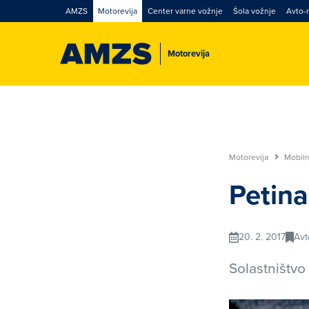
AMZS
Motorevija
Center varne vožnje
Šola vožnje
Avto-
Motorevija
Motorevija
Mobil
Petina
20. 2. 2017
Avt
Solastništv