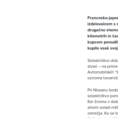
Francosko-japon
izdelovalcem s
drugačno shemo 
kilometrih in ča
kupcem ponudili
kupilo vsak svoj
Solastništvo dob
stvari – na prim
Avtomobilskih “š
oziroma tovarniš
Pri Nissanu bodo
solastništvo pon
Ker živimo v dob
shemi solast-niš
omrežja. Ko se bo