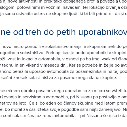
la njihove aktivnosti in prek tako dobljenega profila povezala up
 slogom, potovalnimi in voznimi navadami ter lokacijo bivanja oz
ja sama ustvarila ustrezne skupine ljudi, ki bi bili primerni, da si 
ine od treh do petih uporabniko
 novo micro ponudili v solastništvo manjšim skupinam treh do pet
pogodbo o solastništvu. Prek aplikacije bodo uporabniki v skupin
ložljivost in lokacijo avtomobila, v osnovi pa bo imel vsak od čla
v tednu in en vikend v mesecu dni. Ker se potrebe in želje po avt
tančno beležila uporabo avtomobila za posameznika in na tej pod
esečni znesek solast-ništva za posameznega člana skupine.
mesečnem obroku posameznega uporabnika za micro so všteti tud
rževanja in servisiranja avtomobila, pri Nissanu pa postavljajo o
etrov na leto. Če si bo eden od članov skupine med letom premisl
ine, bo moral za čas izteka svoje pogodbe sam najti zamenjavo. N
o ceni solastništva oziroma avtomobila – pri Nissanu še niso izdal