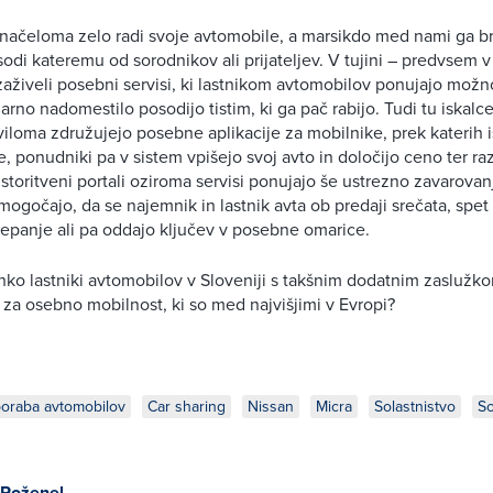
načeloma zelo radi svoje avtomobile, a marsikdo med nami ga br
sodi kateremu od sorodnikov ali prijateljev. V tujini – predvsem v
 zaživeli posebni servisi, ki lastnikom avtomobilov ponujajo možn
rno nadomestilo posodijo tistim, ki ga pač rabijo. Tudi tu iskalc
iloma združujejo posebne aplikacije za mobilnike, prek katerih is
, ponudniki pa v sistem vpišejo svoj avto in določijo ceno ter ra
 storitveni portali oziroma servisi ponujajo še ustrezno zavarovan
omogočajo, da se najemnik in lastnik avta ob predaji srečata, spet
epanje ali pa oddajo ključev v posebne omarice.
ahko lastniki avtomobilov v Sloveniji s takšnim dodatnim zaslužko
v za osebno mobilnost, ki so med najvišjimi v Evropi?
oraba avtomobilov
Car sharing
Nissan
Micra
Solastnistvo
So
 Poženel