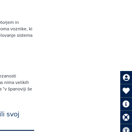
otorjem in
roma voznike, ki
elovanje sistema
ezanosti
as nima velikih
 “v španoviji še
li svoj