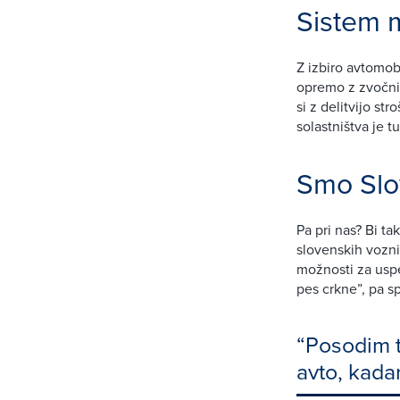
Sistem 
Z izbiro avtomob
opremo z zvočnim
si z delitvijo s
solastništva je t
Smo Slo
Pa pri nas? Bi t
slovenskih vozni
možnosti za uspe
pes crkne”, pa s
“Posodim t
avto, kada