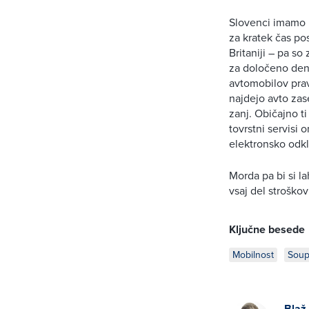
Slovenci imamo 
za kratek čas po
Britaniji – pa so
za določeno dena
avtomobilov prav
najdejo avto zase
zanj. Običajno ti
tovrstni servisi 
elektronsko odkl
Morda pa bi si l
vsaj del stroško
Ključne besede
Mobilnost
Soup
Blaž