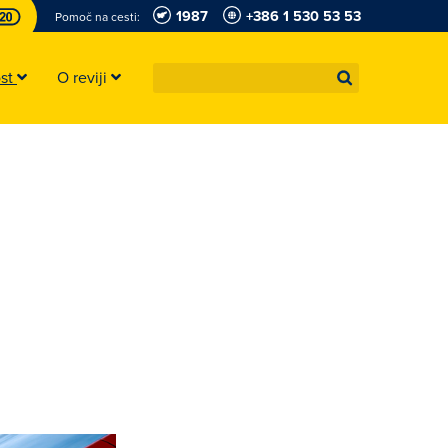
1987
+386 1 530 53 53
Pomoč na cesti:
ost
O reviji