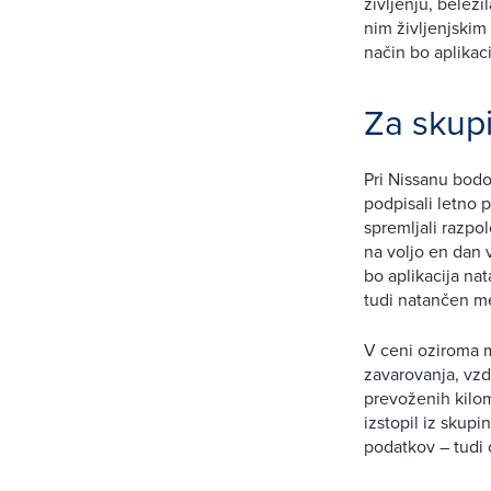
življenju, beleži
nim življenjskim
način bo aplikaci
Za skup
Pri Nissanu bodo
podpisali letno 
spremljali razpo
na voljo en dan 
bo aplikacija na
tudi natančen m
V ceni oziroma 
zavarovanja, vzd
prevoženih kilom
izstopil iz skup
podatkov – tudi 