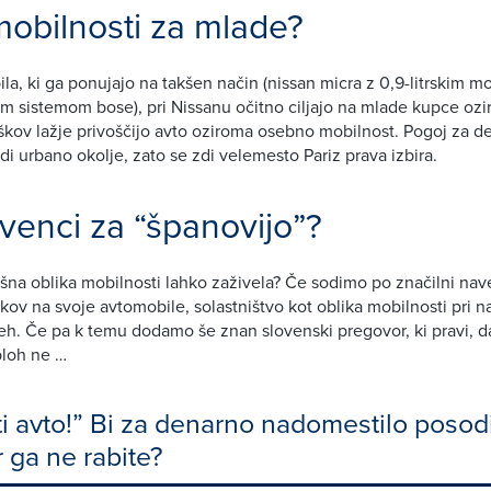
mobilnosti za mlade?
ila, ki ga ponujajo na takšen način (nissan micra z 0,9-litrskim m
 sistemom bose), pri Nissanu očitno ciljajo na mlade kupce ozi
troškov lažje privoščijo avto oziroma osebno mobilnost. Pogoj za d
udi urbano okolje, zato se zdi velemesto Pariz prava izbira.
venci za “španovijo”?
akšna oblika mobilnosti lahko zaživela? Če sodimo po značilni nav
kov na svoje avtomobile, solastništvo kot oblika mobilnosti pri n
h. Če pa k temu dodamo še znan slovenski pregovor, ki pravi, da
ploh ne …
i avto!” Bi za denarno nadomestilo posodi
r ga ne rabite?