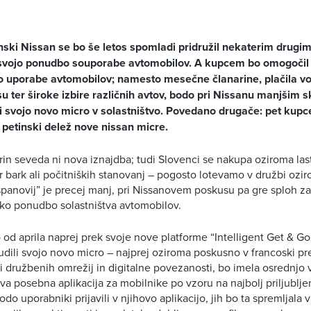
ski Nissan se bo še letos spomladi pridružil nekaterim drugi
 svojo ponudbo souporabe avtomobilov. A kupcem bo omogočil
uporabe avtomobilov; namesto mesečne članarine, plačila vo
su ter široke izbire različnih avtov, bodo pri Nissanu manjšim
 svojo novo micro v solastništvo. Povedano drugače: pet kupc
 petinski delež nove nissan micre.
rin seveda ni nova iznajdba; tudi Slovenci se nakupa oziroma last
er bark ali počitniških stanovanj – pogosto lotevamo v družbi ozir
panovij” je precej manj, pri Nissanovem poskusu pa gre sploh z
ko ponudbo solastništva avtomobilov.
 od aprila naprej prek svoje nove platforme “Intelligent Get & Go
udili svojo novo micro – najprej oziroma poskusno v francoski pre
i družbenih omrežij in digitalne povezanosti, bo imela osrednjo v
tva posebna aplikacija za mobilnike po vzoru na najbolj priljublj
do uporabniki prijavili v njihovo aplikacijo, jih bo ta spremljala