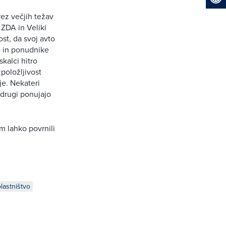
ez večjih težav
 ZDA in Veliki
ost, da svoj avto
e in ponudnike
kalci hitro
zpoložljivost
je. Nekateri
 drugi ponujajo
m lahko povrnili
lastništvo