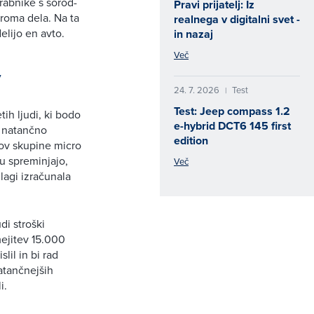
orabnike s sorod-
Pravi prijatelj: Iz
iroma dela. Na ta
realnega v digitalni svet -
delijo en avto.
in nazaj
Več
v
24. 7. 2026
Test
|
Test: Jeep compass 1.2
ih ljudi, ki bodo
e-hybrid DCT6 145 first
i natančno
edition
nov skupine micro
u spreminjajo,
Več
lagi izračunala
i stroški
mejitev 15.000
il in bi rad
atančnejših
i.