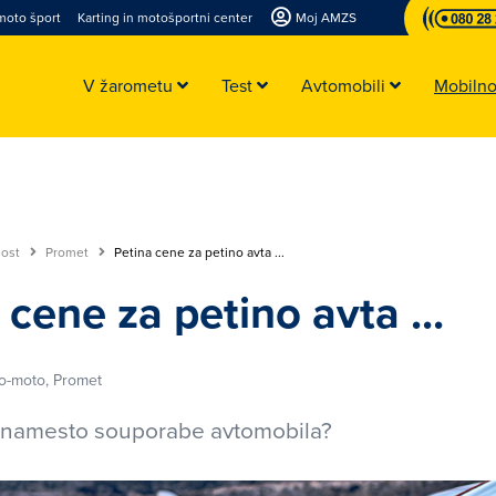
moto šport
Karting in motošportni center
Moj AMZS
V žarometu
Test
Avtomobili
Mobiln
nost
Promet
Petina cene za petino avta ...
 cene za petino avta ...
o-moto, Promet
o namesto souporabe avtomobila?