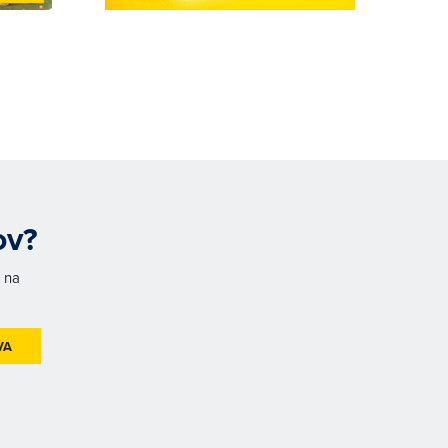
ov?
h na
VA