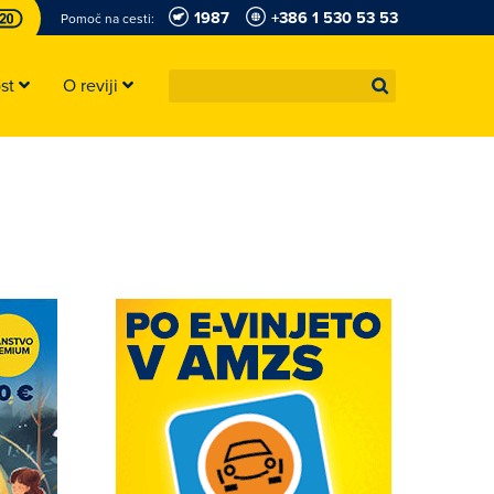
1987
+386 1 530 53 53
Pomoč na cesti:
ost
O reviji