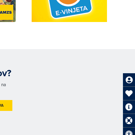
ov?
h na
VA