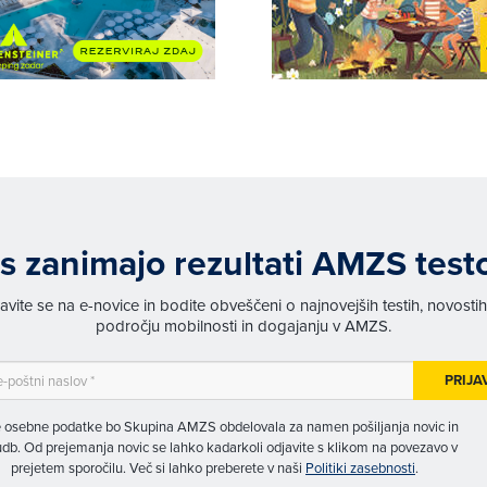
s zanimajo rezultati AMZS test
javite se na e-novice in bodite obveščeni o najnovejših testih, novosti
področju mobilnosti in dogajanju v AMZS.
PRIJA
 osebne podatke bo Skupina AMZS obdelovala za namen pošiljanja novic in
db. Od prejemanja novic se lahko kadarkoli odjavite s klikom na povezavo v
prejetem sporočilu. Več si lahko preberete v naši
Politiki zasebnosti
.