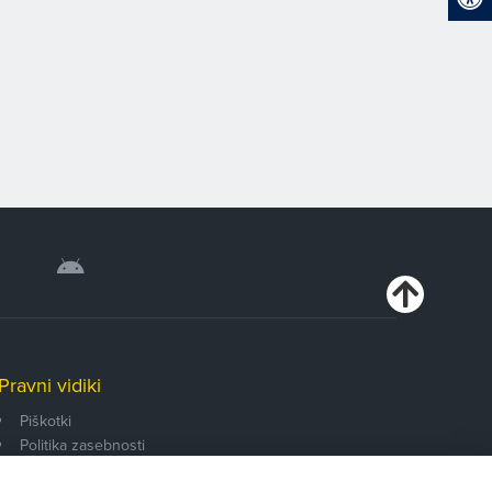
Pravni vidiki
Piškotki
Politika zasebnosti
Pravno obvestilo