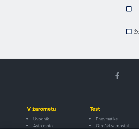
Že
V žarometu
Test
Uvodnik
Pnevmatike
Avto-moto
Otroški varnostni
Pogovor
sedeži