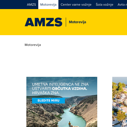
AMZS
Motorevija
Center varne vožnje
Šola vožnje
Avto-
Motorevija
Motorevija