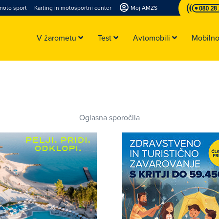
moto šport
Karting in motošportni center
Moj AMZS
V žarometu
Test
Avtomobili
Mobiln
Oglasna sporočila