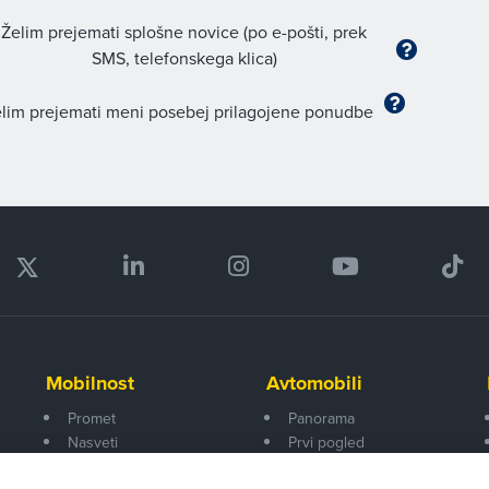
Želim prejemati splošne novice (po e-pošti, prek
SMS, telefonskega klica)
lim prejemati meni posebej prilagojene ponudbe
Mobilnost
Avtomobili
Promet
Panorama
Nasveti
Prvi pogled
Na poti
Za volanom