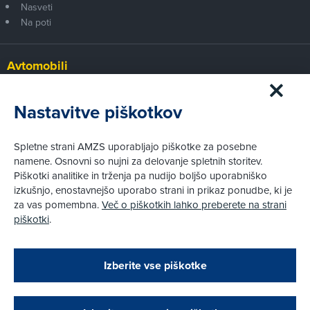
Nasveti
Na poti
Avtomobili
Panorama
Prvi pogled
Nastavitve piškotkov
Za volanom
Test
Spletne strani AMZS uporabljajo piškotke za posebne
Tehnika
namene. Osnovni so nujni za delovanje spletnih storitev.
Piškotki analitike in trženja pa nudijo boljšo uporabniško
izkušnjo, enostavnejšo uporabo strani in prikaz ponudbe, ki je
Pravni vidiki
za vas pomembna.
Več o piškotkih lahko preberete na strani
Piškotki
piškotki
.
Politika zasebnosti
Pravno obvestilo
Zapri
Podarjamo vam 10 €!
Izberite vse piškotke
Obstoječi in novi AMZS člani, ki boste v AMZS
centru sklenili avtomobilsko zavarovanje in
© AMZS
Produkcija:
Creatim
|
opravili registracijo vozila, boste prejeli
Pri spletni včlanitvi so podprta naslednja plačilna sredstva: