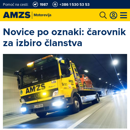
Pomoč na cesti:
1987
+386 1 530 53 53
Motorevija
Novice po oznaki: čarovnik
t
Karting in motošportni center
Najboljši za volanom
Moj AMZS
za izbiro članstva