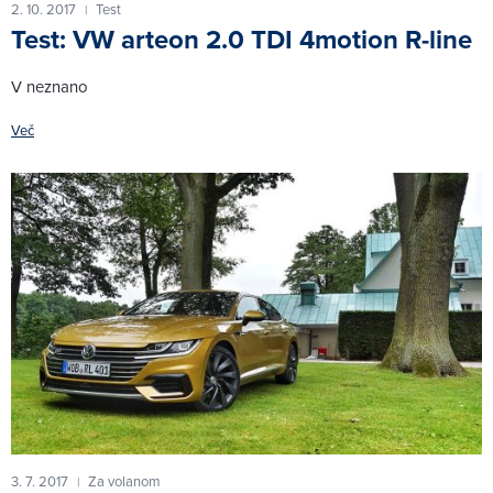
2. 10. 2017
Test
|
Test: VW arteon 2.0 TDI 4motion R-line
V neznano
Več
3. 7. 2017
Za volanom
|