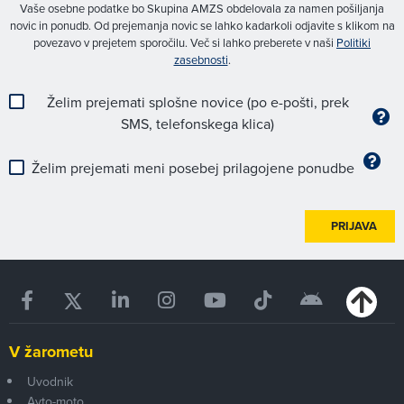
Vaše osebne podatke bo Skupina AMZS obdelovala za namen pošiljanja
novic in ponudb. Od prejemanja novic se lahko kadarkoli odjavite s klikom na
povezavo v prejetem sporočilu. Več si lahko preberete v naši
Politiki
zasebnosti
.
Želim prejemati splošne novice (po e-pošti, prek
SMS, telefonskega klica)
Želim prejemati meni posebej prilagojene ponudbe
PRIJAVA
V žarometu
Uvodnik
Avto-moto