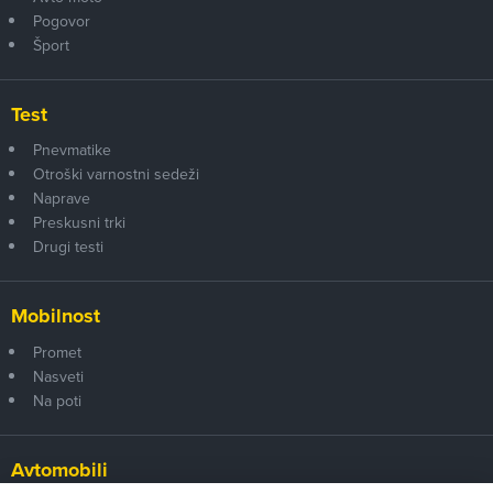
Pogovor
Šport
Test
Pnevmatike
Otroški varnostni sedeži
Naprave
Preskusni trki
Drugi testi
Mobilnost
Promet
Nasveti
Na poti
Avtomobili