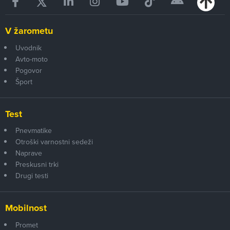
V žarometu
Uvodnik
Avto-moto
Pogovor
Šport
Test
Pnevmatike
Otroški varnostni sedeži
Naprave
Preskusni trki
Drugi testi
Mobilnost
Promet