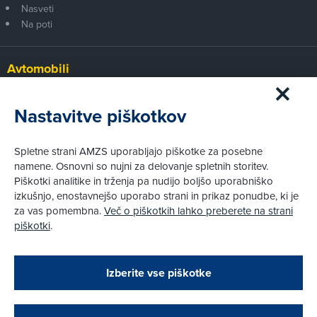
Nasveti
Na poti
Avtomobili
Panorama
Prvi pogled
Nastavitve piškotkov
Za volanom
Test
Spletne strani AMZS uporabljajo piškotke za posebne
Tehnika
namene. Osnovni so nujni za delovanje spletnih storitev.
Piškotki analitike in trženja pa nudijo boljšo uporabniško
izkušnjo, enostavnejšo uporabo strani in prikaz ponudbe, ki je
Pravni vidiki
za vas pomembna.
Več o piškotkih lahko preberete na strani
Piškotki
piškotki
.
Politika zasebnosti
Pravno obvestilo
Zapri
Podarjamo vam 10 €!
Izberite vse piškotke
Obstoječi in novi AMZS člani, ki boste v AMZS
centru sklenili avtomobilsko zavarovanje in
© AMZS
Produkcija:
Creatim
|
opravili registracijo vozila, boste prejeli
Pri spletni včlanitvi so podprta naslednja plačilna sredstva: