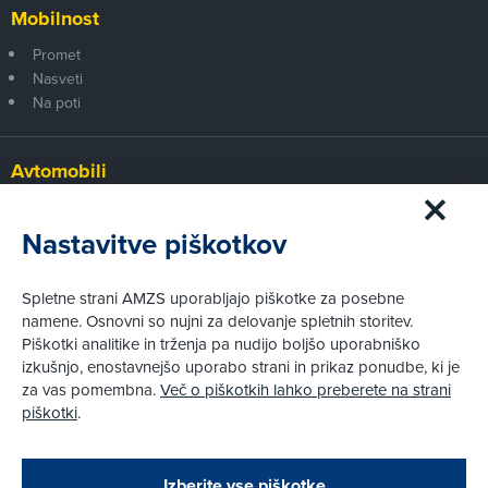
Mobilnost
Promet
Nasveti
Na poti
Avtomobili
Panorama
Prvi pogled
Nastavitve piškotkov
Za volanom
Test
Spletne strani AMZS uporabljajo piškotke za posebne
Tehnika
namene. Osnovni so nujni za delovanje spletnih storitev.
Piškotki analitike in trženja pa nudijo boljšo uporabniško
izkušnjo, enostavnejšo uporabo strani in prikaz ponudbe, ki je
Pravni vidiki
za vas pomembna.
Več o piškotkih lahko preberete na strani
Piškotki
piškotki
.
Politika zasebnosti
Pravno obvestilo
Zapri
Podarjamo vam 10 €!
Izberite vse piškotke