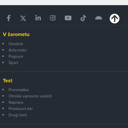
V žarometu
Uvodnik
Avto-moto
Pogovor
Šport
Test
Pnevmatike
Otroški varnostni sedeži
Naprave
Preskusni trki
Drugi testi