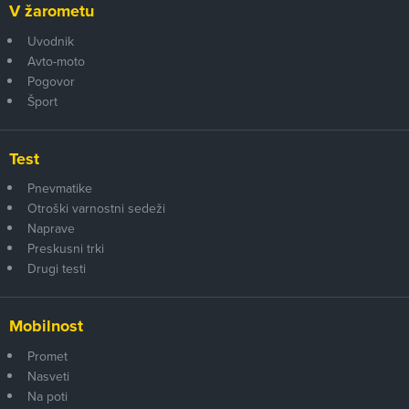
V žarometu
Uvodnik
Avto-moto
Pogovor
Šport
Test
Pnevmatike
Otroški varnostni sedeži
Naprave
Preskusni trki
Drugi testi
Mobilnost
Promet
Nasveti
Na poti