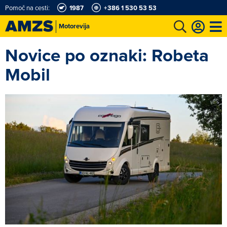
Pomoč na cesti:
1987
+386 1 530 53 53
Motorevija
Novice po oznaki: Robeta
t
Karting in motošportni center
Najboljši za volanom
Moj AMZS
Mobil