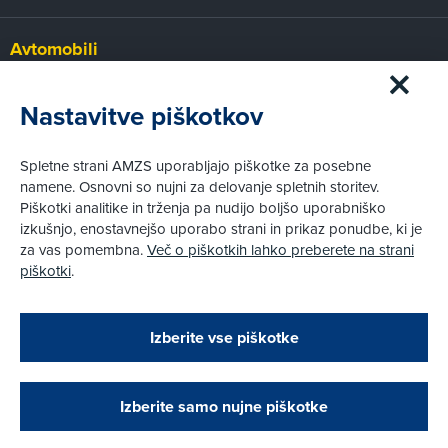
Avtomobili
Panorama
Prvi pogled
Nastavitve piškotkov
Za volanom
Test
Spletne strani AMZS uporabljajo piškotke za posebne
Tehnika
namene. Osnovni so nujni za delovanje spletnih storitev.
Piškotki analitike in trženja pa nudijo boljšo uporabniško
izkušnjo, enostavnejšo uporabo strani in prikaz ponudbe, ki je
Pravni vidiki
za vas pomembna.
Več o piškotkih lahko preberete na strani
Piškotki
piškotki
.
Politika zasebnosti
Pravno obvestilo
Zapri
Podarjamo vam 10 €!
Izberite vse piškotke
Obstoječi in novi AMZS člani, ki boste v AMZS
centru sklenili avtomobilsko zavarovanje in
© AMZS
Produkcija:
Creatim
|
opravili registracijo vozila, boste prejeli
Pri spletni včlanitvi so podprta naslednja plačilna sredstva:
vrednostno darilno kartico z dobroimetjem v višini
Izberite samo nujne piškotke
10 €.