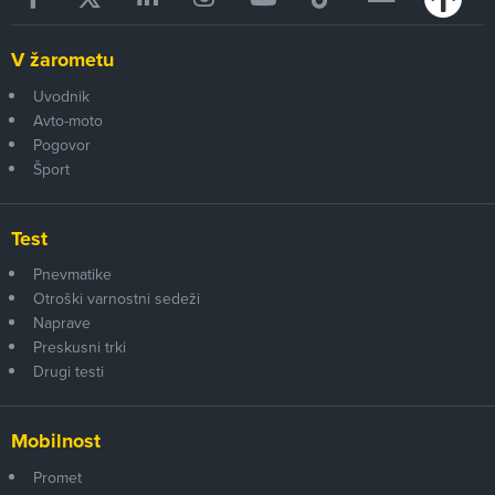
V žarometu
Uvodnik
Avto-moto
Pogovor
Šport
Test
Pnevmatike
Otroški varnostni sedeži
Naprave
Preskusni trki
Drugi testi
Mobilnost
Promet