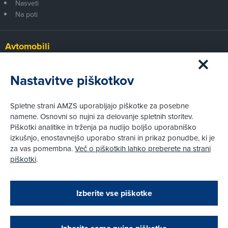
Nasveti
Na poti
Avtomobili
Panorama
Prvi pogled
Nastavitve piškotkov
Za volanom
Test
Spletne strani AMZS uporabljajo piškotke za posebne
Tehnika
namene. Osnovni so nujni za delovanje spletnih storitev.
Piškotki analitike in trženja pa nudijo boljšo uporabniško
izkušnjo, enostavnejšo uporabo strani in prikaz ponudbe, ki je
Pravni vidiki
za vas pomembna.
Več o piškotkih lahko preberete na strani
Piškotki
piškotki
.
Politika zasebnosti
Pravno obvestilo
Zapri
Podarjamo vam 10 €!
Izberite vse piškotke
Obstoječi in novi AMZS člani, ki boste v AMZS
centru sklenili avtomobilsko zavarovanje in
© AMZS
Produkcija:
Creatim
|
opravili registracijo vozila, boste prejeli
Pri spletni včlanitvi so podprta naslednja plačilna sredstva:
vrednostno darilno kartico z dobroimetjem v višini