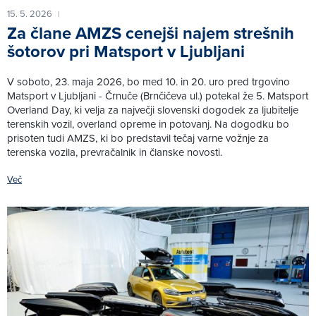
15. 5. 2026
|
Za člane AMZS cenejši najem strešnih
šotorov pri Matsport v Ljubljani
V soboto, 23. maja 2026, bo med 10. in 20. uro pred trgovino
Matsport v Ljubljani - Črnuče (Brnčičeva ul.) potekal že 5. Matsport
Overland Day, ki velja za največji slovenski dogodek za ljubitelje
terenskih vozil, overland opreme in potovanj. Na dogodku bo
prisoten tudi AMZS, ki bo predstavil tečaj varne vožnje za
terenska vozila, prevračalnik in članske novosti.
Več