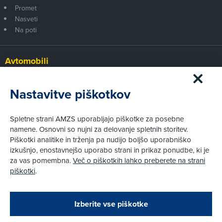
Promet
Nasveti
Na poti
Avtomobili
Panorama
Prvi pogled
Nastavitve piškotkov
Za volanom
Test
Spletne strani AMZS uporabljajo piškotke za posebne
Tehnika
namene. Osnovni so nujni za delovanje spletnih storitev.
Piškotki analitike in trženja pa nudijo boljšo uporabniško
izkušnjo, enostavnejšo uporabo strani in prikaz ponudbe, ki je
Pravni vidiki
za vas pomembna.
Več o piškotkih lahko preberete na strani
Piškotki
piškotki
.
Politika zasebnosti
Pravno obvestilo
Zapri
Podarjamo vam 10 €!
Izberite vse piškotke
Obstoječi in novi AMZS člani, ki boste v AMZS
centru sklenili avtomobilsko zavarovanje in
© AMZS
Produkcija:
Creatim
|