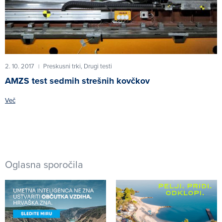
2. 10. 2017
Preskusni trki,
Drugi testi
|
AMZS test sedmih strešnih kovčkov
Več
Oglasna sporočila