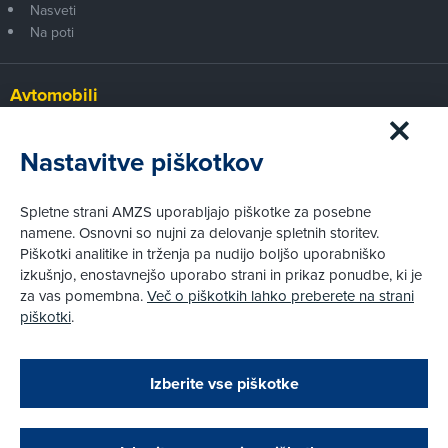
Nasveti
Na poti
Avtomobili
Panorama
Prvi pogled
Nastavitve piškotkov
Za volanom
Test
Spletne strani AMZS uporabljajo piškotke za posebne
Tehnika
namene. Osnovni so nujni za delovanje spletnih storitev.
Piškotki analitike in trženja pa nudijo boljšo uporabniško
izkušnjo, enostavnejšo uporabo strani in prikaz ponudbe, ki je
Pravni vidiki
za vas pomembna.
Več o piškotkih lahko preberete na strani
Piškotki
piškotki
.
Politika zasebnosti
Pravno obvestilo
Zapri
Podarjamo vam 10 €!
Izberite vse piškotke
Obstoječi in novi AMZS člani, ki boste v AMZS
centru sklenili avtomobilsko zavarovanje in
© AMZS
Produkcija:
Creatim
|
opravili registracijo vozila, boste prejeli
Pri spletni včlanitvi so podprta naslednja plačilna sredstva: