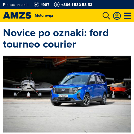
Pomoč na cesti:
1987
+386 1 530 53 53
Motorevija
Novice po oznaki: ford
t
Karting in motošportni center
Najboljši za volanom
Moj AMZS
tourneo courier