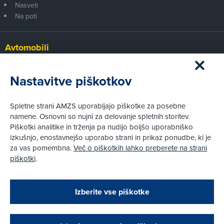
Nasveti
Na poti
Avtomobili
Panorama
Prvi pogled
Nastavitve piškotkov
Za volanom
Test
Spletne strani AMZS uporabljajo piškotke za posebne
Tehnika
namene. Osnovni so nujni za delovanje spletnih storitev.
Piškotki analitike in trženja pa nudijo boljšo uporabniško
izkušnjo, enostavnejšo uporabo strani in prikaz ponudbe, ki je
Pravni vidiki
za vas pomembna.
Več o piškotkih lahko preberete na strani
Piškotki
piškotki
.
Politika zasebnosti
Pravno obvestilo
Zapri
Podarjamo vam 10 €!
Izberite vse piškotke
Obstoječi in novi AMZS člani, ki boste v AMZS
centru sklenili avtomobilsko zavarovanje in
© AMZS
Produkcija:
Creatim
|
opravili registracijo vozila, boste prejeli
Pri spletni včlanitvi so podprta naslednja plačilna sredstva: