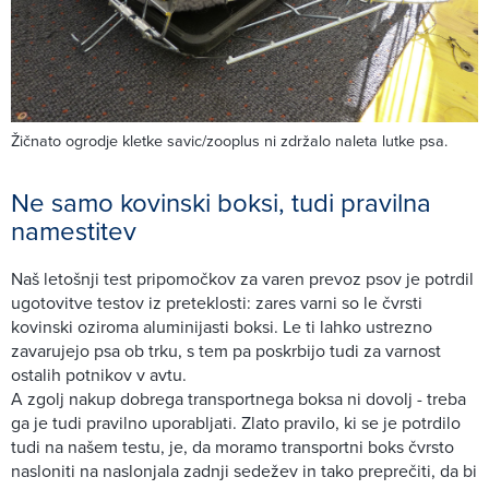
Žičnato ogrodje kletke savic/zooplus ni zdržalo naleta lutke psa.
Ne samo kovinski boksi, tudi pravilna
namestitev
Naš letošnji test pripomočkov za varen prevoz psov je potrdil
ugotovitve testov iz preteklosti: zares varni so le čvrsti
kovinski oziroma aluminijasti boksi. Le ti lahko ustrezno
zavarujejo psa ob trku, s tem pa poskrbijo tudi za varnost
ostalih potnikov v avtu.
A zgolj nakup dobrega transportnega boksa ni dovolj - treba
ga je tudi pravilno uporabljati. Zlato pravilo, ki se je potrdilo
tudi na našem testu, je, da moramo transportni boks čvrsto
nasloniti na naslonjala zadnji sedežev in tako preprečiti, da bi