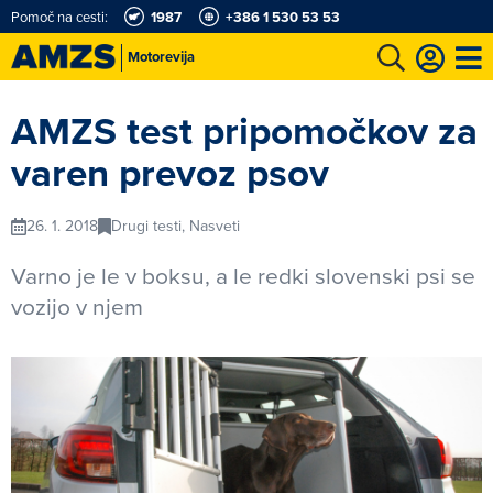
Pomoč na cesti:
1987
+386 1 530 53 53
Motorevija
t
Karting in motošportni center
Najboljši za volanom
Moj AMZS
AMZS test pripomočkov za
varen prevoz psov
26. 1. 2018
Drugi testi, Nasveti
Varno je le v boksu, a le redki slovenski psi se
vozijo v njem