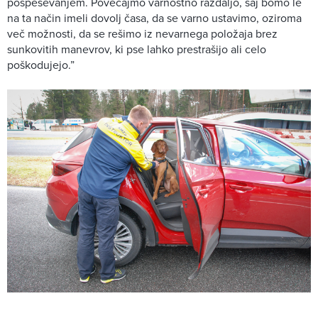
pospeševanjem. Povečajmo varnostno razdaljo, saj bomo le
na ta način imeli dovolj časa, da se varno ustavimo, oziroma
več možnosti, da se rešimo iz nevarnega položaja brez
sunkovitih manevrov, ki pse lahko prestrašijo ali celo
poškodujejo.”