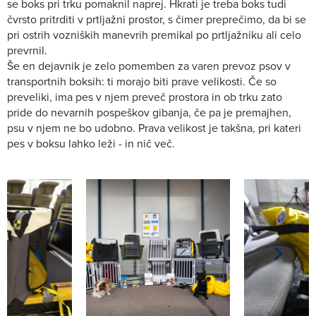
se boks pri trku pomaknil naprej. Hkrati je treba boks tudi
čvrsto pritrditi v prtljažni prostor, s čimer preprečimo, da bi se
pri ostrih vozniških manevrih premikal po prtljažniku ali celo
prevrnil.
Še en dejavnik je zelo pomemben za varen prevoz psov v
transportnih boksih: ti morajo biti prave velikosti. Če so
preveliki, ima pes v njem preveč prostora in ob trku zato
pride do nevarnih pospeškov gibanja, če pa je premajhen,
psu v njem ne bo udobno. Prava velikost je takšna, pri kateri
pes v boksu lahko leži - in nič več.