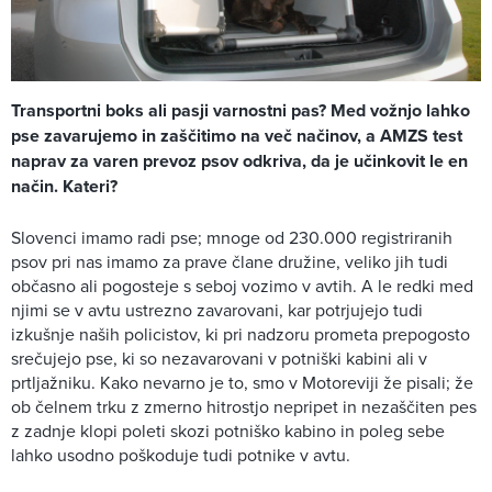
Transportni boks ali pasji varnostni pas? Med vožnjo lahko
pse zavarujemo in zaščitimo na več načinov, a AMZS test
naprav za varen prevoz psov odkriva, da je učinkovit le en
način. Kateri?
Slovenci imamo radi pse; mnoge od 230.000 registriranih
psov pri nas imamo za prave člane družine, veliko jih tudi
občasno ali pogosteje s seboj vozimo v avtih. A le redki med
njimi se v avtu ustrezno zavarovani, kar potrjujejo tudi
izkušnje naših policistov, ki pri nadzoru prometa prepogosto
srečujejo pse, ki so nezavarovani v potniški kabini ali v
prtljažniku. Kako nevarno je to, smo v Motoreviji že pisali; že
ob čelnem trku z zmerno hitrostjo nepripet in nezaščiten pes
z zadnje klopi poleti skozi potniško kabino in poleg sebe
lahko usodno poškoduje tudi potnike v avtu.