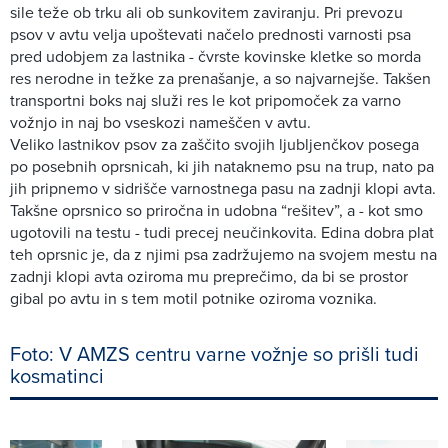
sile teže ob trku ali ob sunkovitem zaviranju. Pri prevozu
psov v avtu velja upoštevati načelo prednosti varnosti psa
pred udobjem za lastnika - čvrste kovinske kletke so morda
res nerodne in težke za prenašanje, a so najvarnejše. Takšen
transportni boks naj služi res le kot pripomoček za varno
vožnjo in naj bo vseskozi nameščen v avtu.
Veliko lastnikov psov za zaščito svojih ljubljenčkov posega
po posebnih oprsnicah, ki jih nataknemo psu na trup, nato pa
jih pripnemo v sidrišče varnostnega pasu na zadnji klopi avta.
Takšne oprsnico so priročna in udobna “rešitev”, a - kot smo
ugotovili na testu - tudi precej neučinkovita. Edina dobra plat
teh oprsnic je, da z njimi psa zadržujemo na svojem mestu na
zadnji klopi avta oziroma mu preprečimo, da bi se prostor
gibal po avtu in s tem motil potnike oziroma voznika.
Foto: V AMZS centru varne vožnje so prišli tudi
kosmatinci