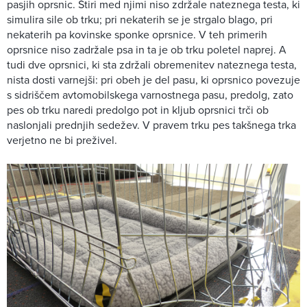
pasjih oprsnic. Štiri med njimi niso zdržale nateznega testa, ki
simulira sile ob trku; pri nekaterih se je strgalo blago, pri
nekaterih pa kovinske sponke oprsnice. V teh primerih
oprsnice niso zadržale psa in ta je ob trku poletel naprej. A
tudi dve oprsnici, ki sta zdržali obremenitev nateznega testa,
nista dosti varnejši: pri obeh je del pasu, ki oprsnico povezuje
s sidriščem avtomobilskega varnostnega pasu, predolg, zato
pes ob trku naredi predolgo pot in kljub oprsnici trči ob
naslonjali prednjih sedežev. V pravem trku pes takšnega trka
verjetno ne bi preživel.