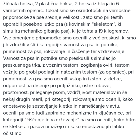
žičnata boksa, 2 plastična boksa, 2 boksa iz blaga in 6
varnostnih oprsnic. Tokrat smo se osredotočili na varnostne
pripomočke za pse srednje velikosti, zato smo pri testih
uporabili posebno lutko psa (s kovinskim “skeletom”, ki
simulira mehaniko gibanja psa), ki je tehtala 19 kilogramov.
Vse omenjene pripomočke smo ocenili z več preskusi, ki smo
jih združili v štiri kategorije: varnost za psa in potnike,
primernost za psa, rokovanje in čiščenje ter vzdrževanje.
Varnost za psa in potnike smo preskusili s simulacijo
preskusnega trka, z voznim testom izogibanja oviri, testom
vožnje po grobi podlagi in nateznim testom (za oprsnice), pri
primernosti za psa smo ocenili vstop in izstop iz kletke,
odpornost na drsenje po prtljažniku, ostre robove,
prostornost, prileganje psom, vzdržljivost materialov in še
nekaj drugih meril, pri kategoriji rokovanja smo ocenili, kako
enostavno je sestavljanje kletke in nameščanje v avtu,
ocenili pa smo tudi zapiralne mehanizme in ključavnice, pri
kategoriji “čiščenje in vzdrževanje” pa smo ocenili, kako hitro
se kletke ali pasovi umažejo in kako enostavno jih lahko
očistimo.