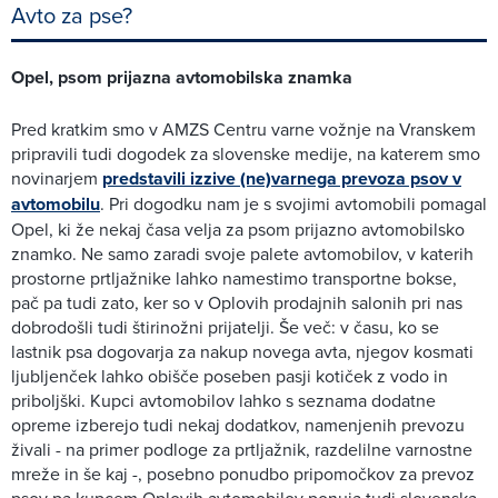
Avto za pse?
Opel, psom prijazna avtomobilska znamka
Pred kratkim smo v AMZS Centru varne vožnje na Vranskem
pripravili tudi dogodek za slovenske medije, na katerem smo
novinarjem
predstavili izzive (ne)varnega prevoza psov v
avtomobilu
. Pri dogodku nam je s svojimi avtomobili pomagal
Opel, ki že nekaj časa velja za psom prijazno avtomobilsko
znamko. Ne samo zaradi svoje palete avtomobilov, v katerih
prostorne prtljažnike lahko namestimo transportne bokse,
pač pa tudi zato, ker so v Oplovih prodajnih salonih pri nas
dobrodošli tudi štirinožni prijatelji. Še več: v času, ko se
lastnik psa dogovarja za nakup novega avta, njegov kosmati
ljubljenček lahko obišče poseben pasji kotiček z vodo in
priboljški. Kupci avtomobilov lahko s seznama dodatne
opreme izberejo tudi nekaj dodatkov, namenjenih prevozu
živali - na primer podloge za prtljažnik, razdelilne varnostne
mreže in še kaj -, posebno ponudbo pripomočkov za prevoz