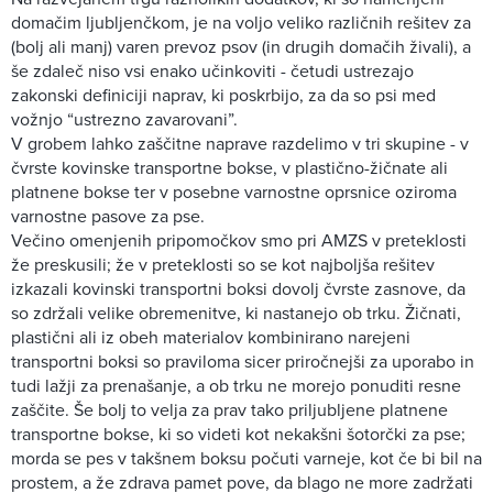
domačim ljubljenčkom, je na voljo veliko različnih rešitev za
(bolj ali manj) varen prevoz psov (in drugih domačih živali), a
še zdaleč niso vsi enako učinkoviti - četudi ustrezajo
zakonski definiciji naprav, ki poskrbijo, za da so psi med
vožnjo “ustrezno zavarovani”.
V grobem lahko zaščitne naprave razdelimo v tri skupine - v
čvrste kovinske transportne bokse, v plastično-žičnate ali
platnene bokse ter v posebne varnostne oprsnice oziroma
varnostne pasove za pse.
Večino omenjenih pripomočkov smo pri AMZS v preteklosti
že preskusili; že v preteklosti so se kot najboljša rešitev
izkazali kovinski transportni boksi dovolj čvrste zasnove, da
so zdržali velike obremenitve, ki nastanejo ob trku. Žičnati,
plastični ali iz obeh materialov kombinirano narejeni
transportni boksi so praviloma sicer priročnejši za uporabo in
tudi lažji za prenašanje, a ob trku ne morejo ponuditi resne
zaščite. Še bolj to velja za prav tako priljubljene platnene
transportne bokse, ki so videti kot nekakšni šotorčki za pse;
morda se pes v takšnem boksu počuti varneje, kot če bi bil na
prostem, a že zdrava pamet pove, da blago ne more zadržati