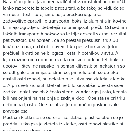
Natančno primerjavo med različnimi varnostnimi pripomočki
lahko razberete iz tabele z rezultati, a že takoj se vidi, da so
varnostni test - torej simulacijo preskusnega trka -
zadovoljivo opravili le transportni boksi iz aluminija in kovine,
ki imajo ogrodje iz debelejših aluminijastih prečk. Od sedmih
takšnih transportnih boksov so le trije dosegli skupni rezultat
pet zvezdic, kar pomeni, da so prestali preskusni trk s 50
km/h oziroma, da bi ob pravem trku pes v boksu verjetno
preživel, hkrati pa ne bi ogrozil ostalih potnikov v avtu. A
kljub razmeroma dobrim rezultatom smo tudi pri teh boksih
ugotovili številne napake in pomanjkljivosti; pri nekaterih so
se odtrgale aluminijaste stranice, pri nekaterih so ob trku
nastali ostri robovi, pri nekaterih je lutka psa zletela iz kletke
… A pri dveh žičnatih kletkah je bilo še slabše; obe sta sicer
zadržali nalet psa ob žičnato steno, vendar zgolj zato, ker sta
bili naslonjeni na naslonjalo zadnje klopi. Obe sta se pri trku
deformirali, ostre žice pa bi verjetno močno poškodovale
pravega psa.
Plastični kletki sta se odrezali še slabše; plastika obeh se je
predrla, lutka psa je zletela iz kletke, ostri robovi plastike bi
močno poškodovali psa.