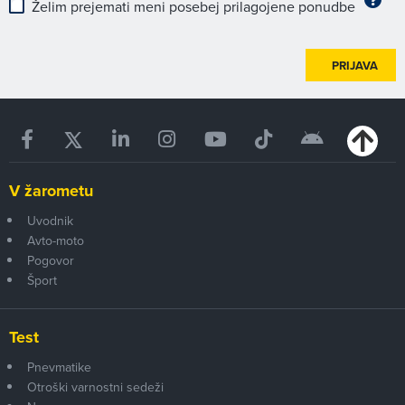
Želim prejemati meni posebej prilagojene ponudbe
PRIJAVA
V žarometu
Uvodnik
Avto-moto
Pogovor
Šport
Test
Pnevmatike
Otroški varnostni sedeži