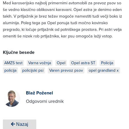
Med karoserijsko najbolj primernimi avtomobili za prevoz psov so
še vedno klasično oblikovani karavani. Opel astra je denimo eden
takih. V prtljažnik je brez težav mogoče namestiti tudi večji boks iz
aluminija. Poleg tega pa Opel ponuja tudi močno kovinsko
pregrado, ki ločuje prtljažnik od potniškega prostora. Pri astri velja
omeniti še nizek rob prtljažnika, kar psu omogoča lažji vstop.
Ključne besede
AMZS test
Varna vožnja
Opel
Opel astra ST
Policija
policija
policijski psi
Varen prevoz psov
opel grandland x
Blaž Poženel
Odgovorni urednik
Nazaj