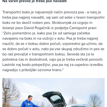
Na varen prevoz je treba pse navaditi
Transportni boks je najvarnejši način prevoza psa - a nanj je
treba psa najprej navaditi, saj sam od sebe v tesen transportni
boks ne bo skočil noben pes. Strokovnjak za vzgojo in
šolanje psov David Pogačnik iz podjetja Canispoint pravi:
“Zelo pomembno je, kako psa že od samega začetka
navajamo na boks in na vožnjo v avtu. Psa je treba najprej
naučiti, da se v boksu dobro počuti, vzporedno ga učimo, da
se dobro počuti v avtu, nato pa vse skupaj združimo in pes se
bo rad prevažal v transportnem boksu. Seveda sta za to
potrebna čas in doslednost, vajo pa je treba večkrat ponoviti.
Lastniki naj bodo potrpežljivi, psa pa naj za uspešno izvedbo
nagradijo s priboljški oziroma hrano.”