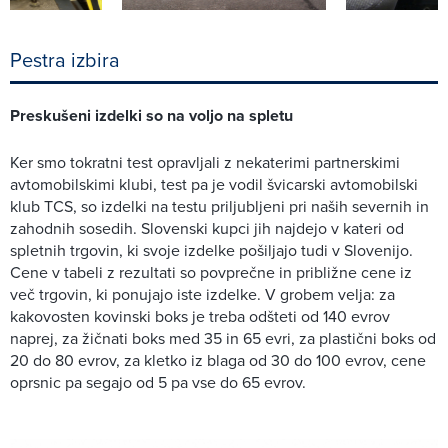
Pestra izbira
Preskušeni izdelki so na voljo na spletu
Ker smo tokratni test opravljali z nekaterimi partnerskimi
avtomobilskimi klubi, test pa je vodil švicarski avtomobilski
klub TCS, so izdelki na testu priljubljeni pri naših severnih in
zahodnih sosedih. Slovenski kupci jih najdejo v kateri od
spletnih trgovin, ki svoje izdelke pošiljajo tudi v Slovenijo.
Cene v tabeli z rezultati so povprečne in približne cene iz
več trgovin, ki ponujajo iste izdelke. V grobem velja: za
kakovosten kovinski boks je treba odšteti od 140 evrov
naprej, za žičnati boks med 35 in 65 evri, za plastični boks od
20 do 80 evrov, za kletko iz blaga od 30 do 100 evrov, cene
oprsnic pa segajo od 5 pa vse do 65 evrov.