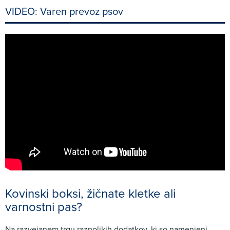
VIDEO: Varen prevoz psov
Kovinski boksi, žičnate kletke ali
varnostni pas?
Na razvejanem trgu raznolikih dodatkov, ki so namenjeni