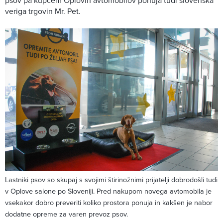
psov pa kupcem Oplovih avtomobilov ponuja tudi slovenska
veriga trgovin Mr. Pet.
Lastniki psov so skupaj s svojimi štirinožnimi prijatelji dobrodošli tudi
v Oplove salone po Sloveniji. Pred nakupom novega avtomobila je
vsekakor dobro preveriti koliko prostora ponuja in kakšen je nabor
dodatne opreme za varen prevoz psov.