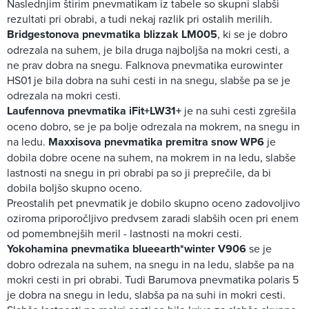
Naslednjim štirim pnevmatikam iz tabele so skupni slabši
rezultati pri obrabi, a tudi nekaj razlik pri ostalih merilih.
Bridgestonova pnevmatika blizzak LM005
, ki se je dobro
odrezala na suhem, je bila druga najboljša na mokri cesti, a
ne prav dobra na snegu. Falknova pnevmatika eurowinter
HS01 je bila dobra na suhi cesti in na snegu, slabše pa se je
odrezala na mokri cesti.
Laufennova pnevmatika iFit+LW31+
je na suhi cesti zgrešila
oceno dobro, se je pa bolje odrezala na mokrem, na snegu in
na ledu.
Maxxisova pnevmatika premitra snow WP6
je
dobila dobre ocene na suhem, na mokrem in na ledu, slabše
lastnosti na snegu in pri obrabi pa so ji preprečile, da bi
dobila boljšo skupno oceno.
Preostalih pet pnevmatik je dobilo skupno oceno zadovoljivo
oziroma priporočljivo predvsem zaradi slabših ocen pri enem
od pomembnejših meril - lastnosti na mokri cesti.
Yokohamina pnevmatika blueearth*winter V906
se je
dobro odrezala na suhem, na snegu in na ledu, slabše pa na
mokri cesti in pri obrabi. Tudi Barumova pnevmatika polaris 5
je dobra na snegu in ledu, slabša pa na suhi in mokri cesti.