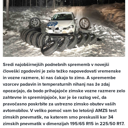
Sredi najobširnejših podnebnih sprememb v novejši
človeški zgodovini je zelo težko napovedovati vremenske
in vozne razmere, ki nas čakajo to zimo. A spremembe
vzorcev padavin in temperaturnih nihanj nas že zdaj
opozarjajo, da bodo prihajajoče zimske vozne razmere zelo
zahtevne in spreminjajoče, kar je še razlog več, da
pravočasno poskrbite za ustrezno zimsko obutev vaših
avtomobilov. V veliko pomoč vam bo letošnji AMZS test
zimskih pnevmatik, na katerem smo preskusili kar 34
zimskih pnevmatik v dimenzijah 195/65 R15 in 225/50 R17.