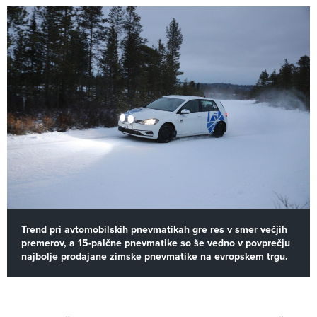
Trend pri avtomobilskih pnevmatikah gre res v smer večjih
premerov, a 15-palčne pnevmatike so še vedno v povprečju
najbolje prodajane zimske pnevmatike na evropskem trgu.