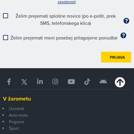
zasebnosti
.
Želim prejemati splošne novice (po e-pošti, prek
SMS, telefonskega klica)
Želim prejemati meni posebej prilagojene ponudbe
PRIJAVA
V žarometu
Uvodnik
Avto-moto
Pogovor
Šport