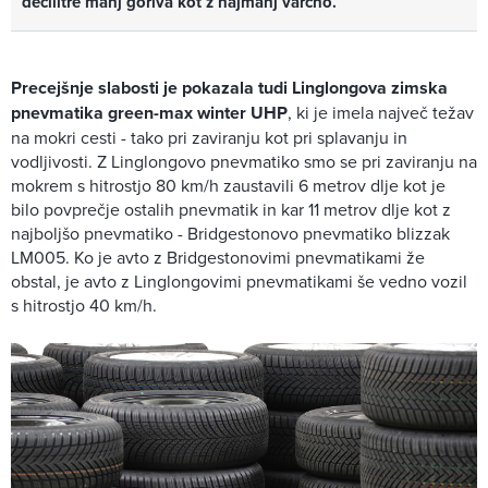
decilitre manj goriva kot z najmanj varčno.
Precejšnje slabosti je pokazala tudi Linglongova zimska
pnevmatika green-max winter UHP
, ki je imela največ težav
na mokri cesti - tako pri zaviranju kot pri splavanju in
vodljivosti. Z Linglongovo pnevmatiko smo se pri zaviranju na
mokrem s hitrostjo 80 km/h zaustavili 6 metrov dlje kot je
bilo povprečje ostalih pnevmatik in kar 11 metrov dlje kot z
najboljšo pnevmatiko - Bridgestonovo pnevmatiko blizzak
LM005. Ko je avto z Bridgestonovimi pnevmatikami že
obstal, je avto z Linglongovimi pnevmatikami še vedno vozil
s hitrostjo 40 km/h.