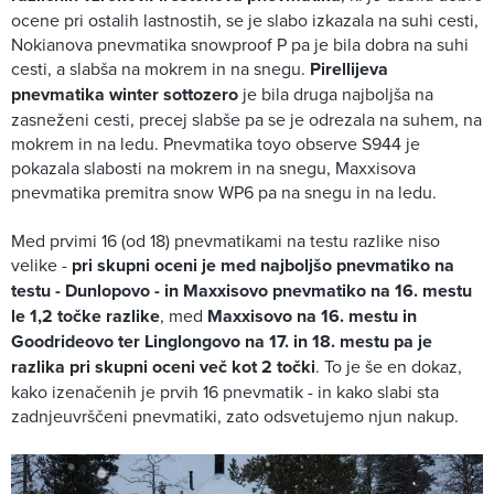
ocene pri ostalih lastnostih, se je slabo izkazala na suhi cesti,
Nokianova pnevmatika snowproof P pa je bila dobra na suhi
cesti, a slabša na mokrem in na snegu.
Pirellijeva
pnevmatika winter sottozero
je bila druga najboljša na
zasneženi cesti, precej slabše pa se je odrezala na suhem, na
mokrem in na ledu. Pnevmatika toyo observe S944 je
pokazala slabosti na mokrem in na snegu, Maxxisova
pnevmatika premitra snow WP6 pa na snegu in na ledu.
Med prvimi 16 (od 18) pnevmatikami na testu razlike niso
velike -
pri skupni oceni je med najboljšo pnevmatiko na
testu - Dunlopovo - in Maxxisovo pnevmatiko na 16. mestu
le 1,2 točke razlike
, med
Maxxisovo na 16. mestu in
Goodrideovo ter Linglongovo na 17. in 18. mestu pa je
razlika pri skupni oceni več kot 2 točki
. To je še en dokaz,
kako izenačenih je prvih 16 pnevmatik - in kako slabi sta
zadnjeuvrščeni pnevmatiki, zato odsvetujemo njun nakup.