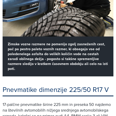
Zimske vozne razmere ne pomenijo zgolj zasneženih cest,
pač pa pestro paleto voznih razmer, ki obsegajo vse od
poledenelega asfalta do velikih količin vode na cestah
zaradi obilnega dežja - pogosto si takšne spremenljive
razmere sledijo v kratkem časovnem obdobju ali celo na isti
poti.
Pnevmatike dimenzije 225/50 R17 V
17-palčne pnevmatike širine 225 mm in preseka 50 najdemo
na številnih avtomobilih nižjega srednjega avtomobilskega
razreda, kakršni so na primer audi A4, BMW serije 3 ali VW