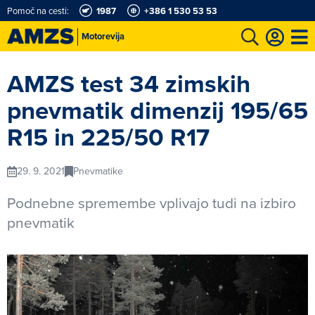
Pomoč na cesti:
1987
+386 1 530 53 53
Motorevija
t
Karting in motošportni center
Najboljši za volanom
Moj AMZS
AMZS test 34 zimskih
pnevmatik dimenzij 195/65
R15 in 225/50 R17
29. 9. 2021
Pnevmatike
Podnebne spremembe vplivajo tudi na izbiro
pnevmatik