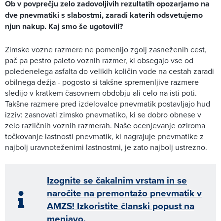
Ob v povprečju zelo zadovoljivih rezultatih opozarjamo na
dve pnevmatiki s slabostmi, zaradi katerih odsvetujemo
njun nakup. Kaj smo še ugotovili?
Zimske vozne razmere ne pomenijo zgolj zasneženih cest,
pač pa pestro paleto voznih razmer, ki obsegajo vse od
poledenelega asfalta do velikih količin vode na cestah zaradi
obilnega dežja - pogosto si takšne spremenljive razmere
sledijo v kratkem časovnem obdobju ali celo na isti poti.
Takšne razmere pred izdelovalce pnevmatik postavljajo hud
izziv: zasnovati zimsko pnevmatiko, ki se dobro obnese v
zelo različnih voznih razmerah. Naše ocenjevanje oziroma
točkovanje lastnosti pnevmatik, ki nagrajuje pnevmatike z
najbolj uravnoteženimi lastnostmi, je zato najbolj ustrezno.
Izognite se čakalnim vrstam in se
naročite na premontažo pnevmatik v
AMZS! Izkoristite članski popust na
menjavo.