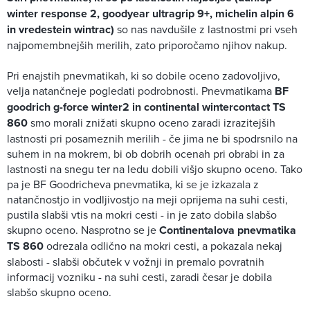
winter response 2, goodyear ultragrip 9+, michelin alpin 6
in vredestein wintrac)
so nas navdušile z lastnostmi pri vseh
najpomembnejših merilih, zato priporočamo njihov nakup.
Pri enajstih pnevmatikah, ki so dobile oceno zadovoljivo,
velja natančneje pogledati podrobnosti. Pnevmatikama
BF
goodrich g-force winter2 in continental wintercontact TS
860
smo morali znižati skupno oceno zaradi izrazitejših
lastnosti pri posameznih merilih - če jima ne bi spodrsnilo na
suhem in na mokrem, bi ob dobrih ocenah pri obrabi in za
lastnosti na snegu ter na ledu dobili višjo skupno oceno. Tako
pa je BF Goodricheva pnevmatika, ki se je izkazala z
natančnostjo in vodljivostjo na meji oprijema na suhi cesti,
pustila slabši vtis na mokri cesti - in je zato dobila slabšo
skupno oceno. Nasprotno se je
Continentalova pnevmatika
TS 860
odrezala odlično na mokri cesti, a pokazala nekaj
slabosti - slabši občutek v vožnji in premalo povratnih
informacij vozniku - na suhi cesti, zaradi česar je dobila
slabšo skupno oceno.