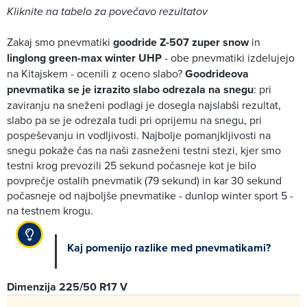
Kliknite na tabelo za povečavo rezultatov
Zakaj smo pnevmatiki
goodride Z-507 zuper snow
in
linglong green-max winter UHP
- obe pnevmatiki izdelujejo
na Kitajskem - ocenili z oceno slabo?
Goodrideova
pnevmatika se je izrazito slabo odrezala na snegu
: pri
zaviranju na sneženi podlagi je dosegla najslabši rezultat,
slabo pa se je odrezala tudi pri oprijemu na snegu, pri
pospeševanju in vodljivosti. Najbolje pomanjkljivosti na
snegu pokaže čas na naši zasneženi testni stezi, kjer smo
testni krog prevozili 25 sekund počasneje kot je bilo
povprečje ostalih pnevmatik (79 sekund) in kar 30 sekund
počasneje od najboljše pnevmatike - dunlop winter sport 5 -
na testnem krogu.
Kaj pomenijo razlike med pnevmatikami?
Dimenzija 225/50 R17 V