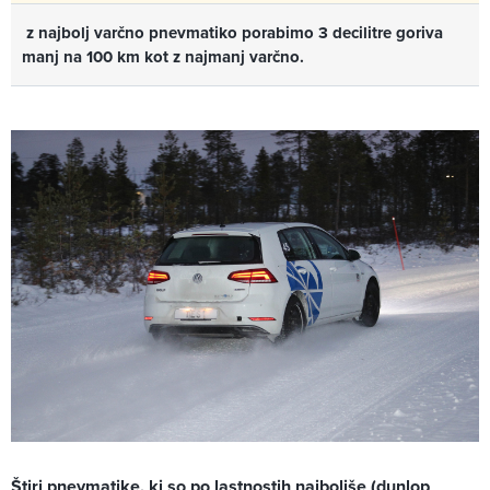
z najbolj varčno pnevmatiko porabimo 3 decilitre goriva
manj na 100 km kot z najmanj varčno.
Štiri pnevmatike, ki so po lastnostih najboljše (dunlop