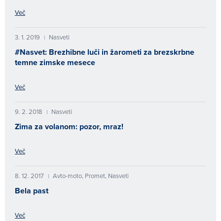
Več
3. 1. 2019
Nasveti
|
#Nasvet: Brezhibne luči in žarometi za brezskrbne
temne zimske mesece
Več
9. 2. 2018
Nasveti
|
Zima za volanom: pozor, mraz!
Več
8. 12. 2017
Avto-moto, Promet, Nasveti
|
Bela past
Več