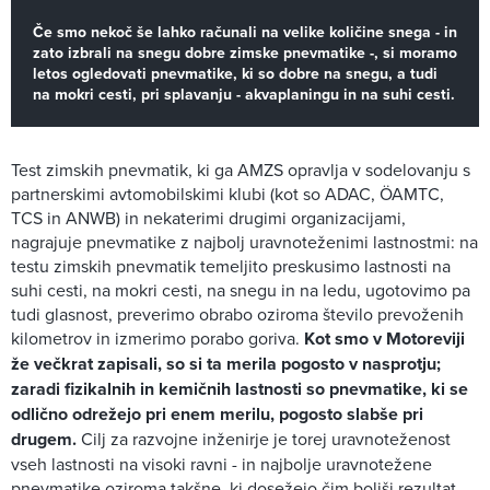
Če smo nekoč še lahko računali na velike količine snega - in
zato izbrali na snegu dobre zimske pnevmatike -, si moramo
letos ogledovati pnevmatike, ki so dobre na snegu, a tudi
na mokri cesti, pri splavanju - akvaplaningu in na suhi cesti.
Test zimskih pnevmatik, ki ga AMZS opravlja v sodelovanju s
partnerskimi avtomobilskimi klubi (kot so ADAC, ÖAMTC,
TCS in ANWB) in nekaterimi drugimi organizacijami,
nagrajuje pnevmatike z najbolj uravnoteženimi lastnostmi: na
testu zimskih pnevmatik temeljito preskusimo lastnosti na
suhi cesti, na mokri cesti, na snegu in na ledu, ugotovimo pa
tudi glasnost, preverimo obrabo oziroma število prevoženih
kilometrov in izmerimo porabo goriva.
Kot smo v Motoreviji
že večkrat zapisali, so si ta merila pogosto v nasprotju;
zaradi fizikalnih in kemičnih lastnosti so pnevmatike, ki se
odlično odrežejo pri enem merilu, pogosto slabše pri
drugem.
Cilj za razvojne inženirje je torej uravnoteženost
vseh lastnosti na visoki ravni - in najbolje uravnotežene
pnevmatike oziroma takšne, ki dosežejo čim boljši rezultat