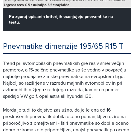
Po zgoraj opisanih kriterijih ocenjujejo pnevamtike na
testu.
Pnevmatike dimenzije 195/65 R15 T
Trend pri avtomobilskih pnevmatikah gre res v smer večjih
premerov, a 15-palčne pnevmatike so še vedno v povprečju
najbolje prodajane zimske pnevmatike na evropskem trgu.
Najbolj so razširjene v razredu majhnih avtomobilov in pri
avtomobilih nižjega srednjega razreda, kamor na primer
spadajo VW golf, opel astra ali hyundai i30.
Morda je tudi to dejstvo zaslužno, da je le ena od 16
preskušenih pnevmatik dobila oceno pomanjkljivo oziroma
priporočljivo z omejitvami - štiri pnevmatike so dobile oceno
dobro oziroma zelo priporočljivo, enajst pnevmatik pa oceno