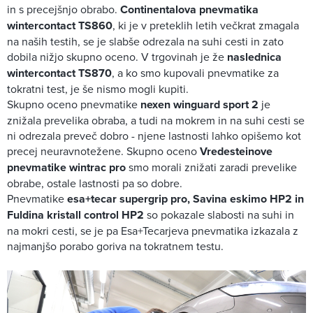
in s precejšnjo obrabo.
Continentalova pnevmatika
wintercontact TS860
, ki je v preteklih letih večkrat zmagala
na naših testih, se je slabše odrezala na suhi cesti in zato
dobila nižjo skupno oceno. V trgovinah je že
naslednica
wintercontact TS870
, a ko smo kupovali pnevmatike za
tokratni test, je še nismo mogli kupiti.
Skupno oceno pnevmatike
nexen winguard sport 2
je
znižala prevelika obraba, a tudi na mokrem in na suhi cesti se
ni odrezala preveč dobro - njene lastnosti lahko opišemo kot
precej neuravnotežene. Skupno oceno
Vredesteinove
pnevmatike wintrac pro
smo morali znižati zaradi prevelike
obrabe, ostale lastnosti pa so dobre.
Pnevmatike
esa+tecar supergrip pro, Savina eskimo HP2 in
Fuldina kristall control HP2
so pokazale slabosti na suhi in
na mokri cesti, se je pa Esa+Tecarjeva pnevmatika izkazala z
najmanjšo porabo goriva na tokratnem testu.