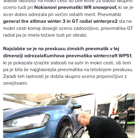
Slabše lastnosti na mokri cesti so bile krive za slabšo skupno
oceno tudi pri
Nokianovi pnevmatiki WR snowproof,
ki se je
sicer dobro odrezala pri večini ostalih meril. Pnevmatiki
general tire altimax winter 3 in GT radial winterpro2
sta na
mokri cesti komaj dosegli oceno zadovoljivo, pnevmatika GT
radial pa je imela težave tudi pri obrabi.
Najslabše se je na preskusu zimskih pnevmatik v tej
dimenziji odrezala
Kumhova pnevmatika wintercraft WP51
,
ki je pokazala izrazite slabosti na suhi in mokri cesti, ob tem
pa je bila še najglasnejša pnevmatika na letošnjem preskusu.
Zaradi teh lastnosti je dobila skupno oceno priporočljivo z
omejitvami.