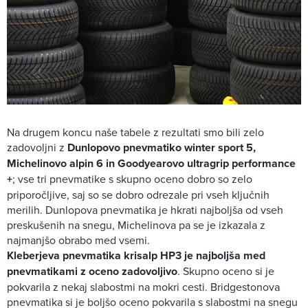
Na drugem koncu naše tabele z rezultati smo bili zelo
zadovoljni z
Dunlopovo pnevmatiko winter sport 5,
Michelinovo alpin 6 in Goodyearovo ultragrip performance
+
; vse tri pnevmatike s skupno oceno dobro so zelo
priporočljive, saj so se dobro odrezale pri vseh ključnih
merilih. Dunlopova pnevmatika je hkrati najboljša od vseh
preskušenih na snegu, Michelinova pa se je izkazala z
najmanjšo obrabo med vsemi.
Kleberjeva pnevmatika krisalp HP3 je najboljša med
pnevmatikami z oceno zadovoljivo
. Skupno oceno si je
pokvarila z nekaj slabostmi na mokri cesti. Bridgestonova
pnevmatika si je boljšo oceno pokvarila s slabostmi na snegu