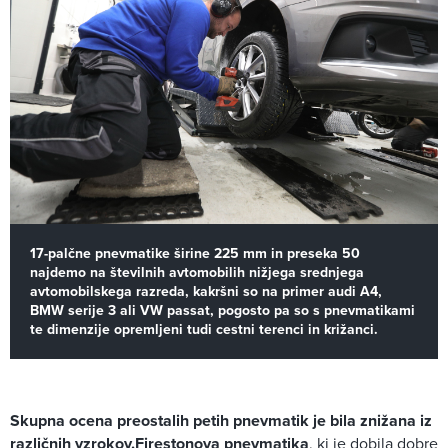
17-palčne pnevmatike širine 225 mm in preseka 50
najdemo na številnih avtomobilih nižjega srednjega
avtomobilskega razreda, kakršni so na primer audi A4,
BMW serije 3 ali VW passat, pogosto pa so s pnevmatikami
te dimenzije opremljeni tudi cestni terenci in križanci.
Skupna ocena preostalih petih pnevmatik je bila znižana iz
različnih vzrokov.
Firestonova pnevmatika
, ki je dobila dobre