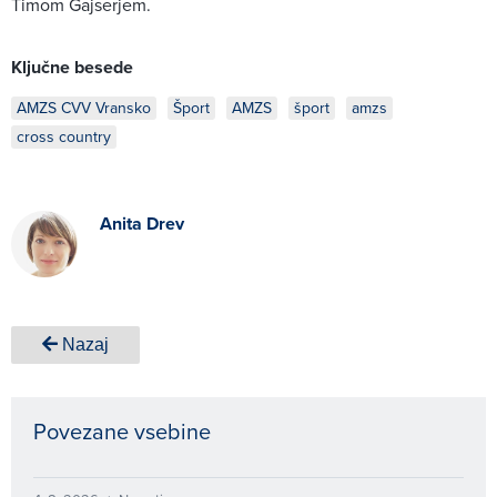
Timom Gajserjem.
Ključne besede
AMZS CVV Vransko
Šport
AMZS
šport
amzs
cross country
Anita Drev
Nazaj
Povezane vsebine