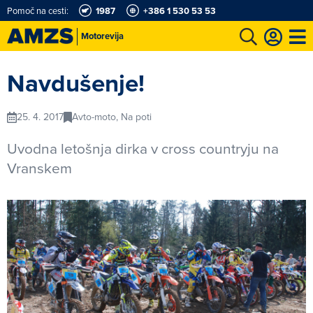
Pomoč na cesti:
1987
+386 1 530 53 53
Motorevija
t
Karting in motošportni center
Najboljši za volanom
Moj AMZS
Navdušenje!
25. 4. 2017
Avto-moto, Na poti
Uvodna letošnja dirka v cross countryju na
Vranskem