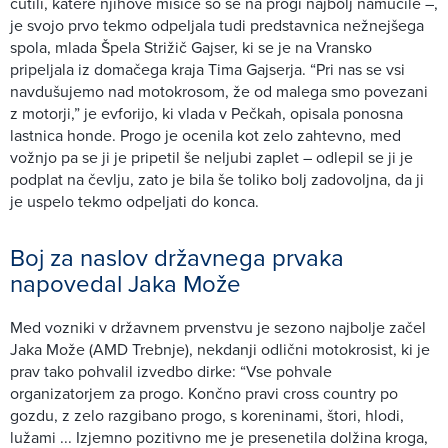
čutili, katere njihove mišice so se na progi najbolj namučile –,
je svojo prvo tekmo odpeljala tudi predstavnica nežnejšega
spola, mlada Špela Strižič Gajser, ki se je na Vransko
pripeljala iz domačega kraja Tima Gajserja. “Pri nas se vsi
navdušujemo nad motokrosom, že od malega smo povezani
z motorji,” je evforijo, ki vlada v Pečkah, opisala ponosna
lastnica honde. Progo je ocenila kot zelo zahtevno, med
vožnjo pa se ji je pripetil še neljubi zaplet – odlepil se ji je
podplat na čevlju, zato je bila še toliko bolj zadovoljna, da ji
je uspelo tekmo odpeljati do konca.
Boj za naslov državnega prvaka
napovedal Jaka Može
Med vozniki v državnem prvenstvu je sezono najbolje začel
Jaka Može (AMD Trebnje), nekdanji odlični motokrosist, ki je
prav tako pohvalil izvedbo dirke: “Vse pohvale
organizatorjem za progo. Končno pravi cross country po
gozdu, z zelo razgibano progo, s koreninami, štori, hlodi,
lužami ... Izjemno pozitivno me je presenetila dolžina kroga,