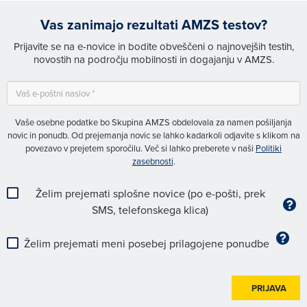
Vas zanimajo rezultati AMZS testov?
Prijavite se na e-novice in bodite obveščeni o najnovejših testih,
novostih na področju mobilnosti in dogajanju v AMZS.
Vaše osebne podatke bo Skupina AMZS obdelovala za namen pošiljanja
novic in ponudb. Od prejemanja novic se lahko kadarkoli odjavite s klikom na
povezavo v prejetem sporočilu. Več si lahko preberete v naši
Politiki
zasebnosti
.
Želim prejemati splošne novice (po e-pošti, prek
SMS, telefonskega klica)
Želim prejemati meni posebej prilagojene ponudbe
PRIJAVA