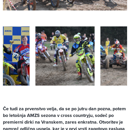
Če tudi za prvenstvo velja, da se po jutru dan pozna, potem
bo letošnja AMZS sezona v cross countryju, sodeč po
premierni dirki na Vranskem, zares enkratna. Otvoritev je
namreč odlično uspela, kar je v prvi vrsti zagotovo zasluga