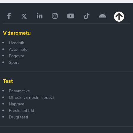
V žarometu
Uvodnik
Avto-moto
Pogovor
Šport
Test
Pnevmatike
Otroški varnostni sedeži
Naprave
Preskusni trki
Drugi testi