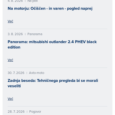
4. 8. 2026
Na poti
|
Na motorju: Očiščen - in varen - pogled naprej
Več
3. 8. 2026
Panorama
|
Panorama: mitsubishi outlander 2.4 PHEV black
edition
Več
30. 7. 2026
Avto-moto
|
Zadnja beseda: Tehničnega pregleda bi se morali
veseliti
Več
28. 7. 2026
Pogovor
|