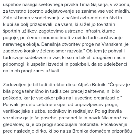
uspehov našega svetovnega prvaka Tima Gajserja, v vzponu,
za tovrstno športno udejstvovanje se zanima vse več mladih.
Zato si bomo v sodelovanju z našimi avto-moto društvi in
klubi še bolj prizadevali, da vsem, ki si želijo tovrstnih
športnih užitkov, zagotovimo ustrezne infrastrukturne
pogoje, pri čemer moramo imeti v uvidu tudi spoštovanje
naravnega okolja. Današnja otvoritev proge na Vranskem, je
zagotovo korak v želeno smer razvoja.” Ob tem je pohvalil
tudi svoje sodelavce in vse, ki so na tak ali drugačen način
pripomogli k uspešni izvedbi in poskrbeli, da so udeleženci
na in ob progi zares uživali.
Zadovoljen je bil tudi direktor dirke Aljoša Brdnik: “Čeprav je
bila proga tehnično in tudi sicer precej zahtevna, ni bilo
poškodb, kar je vsekakor pika na i uspešne organizacije.”
Pohvalil je delo celotne ekipe, od pripravljavcev proge,
verifikacijske službe, sodnikov in rediteljev. Poleg števila
voznikov ga je še posebej presenetila in navdušila množica
gledalcev, ki je ob progi spodbujala motoriste. Pričakovanja
pred naslednjo dirko, ki bo na za Brdnika domačem prizorišču