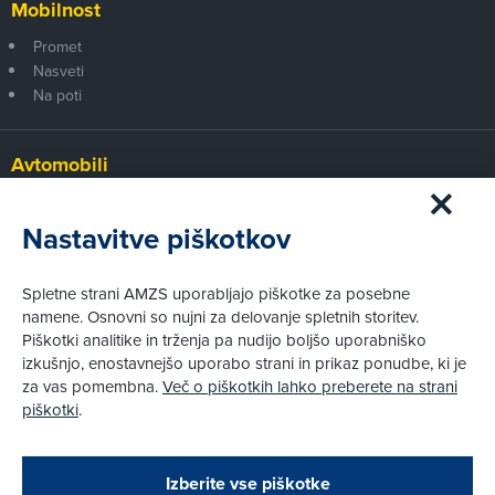
Mobilnost
Promet
Nasveti
Na poti
Avtomobili
Panorama
Prvi pogled
Nastavitve piškotkov
Za volanom
Test
Spletne strani AMZS uporabljajo piškotke za posebne
Tehnika
namene. Osnovni so nujni za delovanje spletnih storitev.
Piškotki analitike in trženja pa nudijo boljšo uporabniško
izkušnjo, enostavnejšo uporabo strani in prikaz ponudbe, ki je
Pravni vidiki
za vas pomembna.
Več o piškotkih lahko preberete na strani
Piškotki
piškotki
.
Politika zasebnosti
Pravno obvestilo
Zapri
Podarjamo vam 10 €!
Izberite vse piškotke