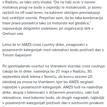
v Radizlu, so tako zelo visoka: “Da na naši sicer v osnovi
motokros progi ne bodo v ospredju le motokrosisti, jo bomo
razširili na off road teren, na katerem običajno prevladujejo
bolj vzdržljivi vozniki. Prepričan sem, da bo taka kombinacija
trase prava poslastica tako za motoriste kot gledalce,”
napoveduje dolgoletni sodelavec pri organizaciji dirk v
Orehovi vasi.
Letos še tri AMZS cross country dirke, zmagovalci v
posameznih kategorijah med rekreativci bodo preživeli dan s
Timom Gajserjem
Po spomladanski uverturi na Vranskem voznike cross coutryja
čakajo še tri dirke: naslednja bo 27. maja v Radizlu, 30.
septembra sledi tekma v Semiču, ob koncu sezone (21.
oktobra) pa znova na Vranskem, kjer bo AMZS razglasil
najboljše v posameznih kategorijah. AMZS tudi na naslednje
dirke, skupaj s tekmovalci v državnem prvenstvu, vabi tudi
rekreativce, med katerimi bodo, ob drugih nagradah, najboljši
v posameznih kategorijah preživeli dan s svetovnim prvakom