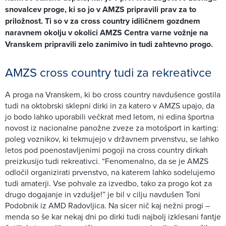
snovalcev proge, ki so jo v AMZS pripravili prav za to
priložnost. Ti so v za cross country idiličnem gozdnem
naravnem okolju v okolici AMZS Centra varne vožnje na
Vranskem pripravili zelo zanimivo in tudi zahtevno progo.
AMZS cross country tudi za rekreativce
A proga na Vranskem, ki bo cross country navdušence gostila
tudi na oktobrski sklepni dirki in za katero v AMZS upajo, da
jo bodo lahko uporabili večkrat med letom, ni edina športna
novost iz nacionalne panožne zveze za motošport in karting:
poleg voznikov, ki tekmujejo v državnem prvenstvu, se lahko
letos pod poenostavljenimi pogoji na cross country dirkah
preizkusijo tudi rekreativci. “Fenomenalno, da se je AMZS
odločil organizirati prvenstvo, na katerem lahko sodelujemo
tudi amaterji. Vse pohvale za izvedbo, tako za progo kot za
drugo dogajanje in vzdušje!” je bil v cilju navdušen Toni
Podobnik iz AMD Radovljica. Na sicer nič kaj nežni progi –
menda so še kar nekaj dni po dirki tudi najbolj izklesani fantje