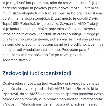
ki je trajal več kot pet minut, tako da res vse čestitke,”, je po
podelitvi nagrad in pokalov pripovedoval Može. Ob tem so
mu misli že uhajale tudi v Radizel, kjer se bo prav tako skušal
uvrstiti na najvišjo stopničko. Drugo mesto je osvojil David
Tepuš (ŠD Pletenka), tretje pa Jaka Završan iz AMD Trebnje,
ki je kariero, tako kot Može, prav tako začel v motokrosu,
letos pa bo tekmoval v enduru in cross countryju. “Proga je
bila tehnično zelo zahtevna, potreboval sem kakšne pol ure,
da sem ujel pravo linijo, potem pa mi je šlo odlično. Upam, da
bo tako tudi v nadaljevanju sezone. Predvsem pa si želim, da
bi bil zdrav in brez poškodb,” je po tekmi povedal
sedemnajstletnik.
Zadovoljni tudi organizatorji
Odziva rekreativcev, pa tudi voznikov državnega prvenstva,
je bil še zlasti vesel predsednik AMZS Anton Breznik, ki je
izpostavil, da se AMZS kot nacionalna športna panožna zveza
zaveda odgovornosti, ki jo prinaša popularizacija motošporta
v Sloveniji: “Radosti nas, da je motošport, predvsem zaradi