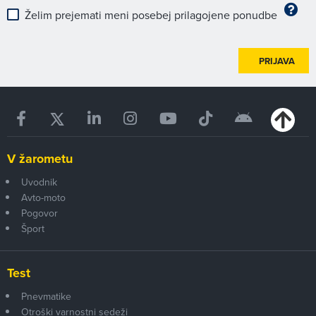
Želim prejemati meni posebej prilagojene ponudbe
PRIJAVA
V žarometu
Uvodnik
Avto-moto
Pogovor
Šport
Test
Pnevmatike
Otroški varnostni sedeži