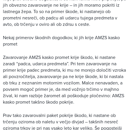
jih obvezno zavarovanje ne krije – in jih moramo pokriti iz
lastnega žepa. To so na primer škode, ki nastanejo ob
prometni nesreči, ob padcu ali udarcu tujega predmeta v
avto, ob trčenju v oviro ali ob zdrsu s ceste.
Nekaj primerov škodnih dogodkov, ki jih krije AMZS kasko
promet
Zavarovanje AMZS kasko promet krije škodo, ki nastane
zaradi “padca, udarca predmeta”. Pri tem zavarovanje na
primer krije padec predmeta, ki mu ne morejo določiti vzroka
ali povzročitelja, zavarovanje pa ne krije škode, ki bi nastala
ob trku z neznanim motornim vozilom. Malce nenavaden, a
povsem mogoč primer je, da med vožnjo trčimo v majhno
žival, ki nam razbije žaromet ali poškoduje pločevino: AMZS
kasko promet takšno škodo pokrije.
Prav tako zavarovalni paket pokrije škodo, ki nastane ob
trčenju oziroma ob naletu v večjo divjad – takšnih nesreč
oziroma trkov je pri nas vsako leto kar veliko. Še pogostejši