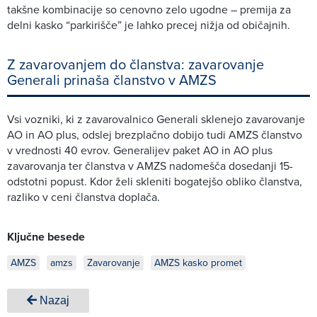
takšne kombinacije so cenovno zelo ugodne – premija za
delni kasko “parkirišče” je lahko precej nižja od običajnih.
Z zavarovanjem do članstva: zavarovanje
Generali prinaša članstvo v AMZS
Vsi vozniki, ki z zavarovalnico Generali sklenejo zavarovanje
AO in AO plus, odslej brezplačno dobijo tudi AMZS članstvo
v vrednosti 40 evrov. Generalijev paket AO in AO plus
zavarovanja ter članstva v AMZS nadomešča dosedanji 15-
odstotni popust. Kdor želi skleniti bogatejšo obliko članstva,
razliko v ceni članstva doplača.
Ključne besede
AMZS
amzs
Zavarovanje
AMZS kasko promet
Nazaj