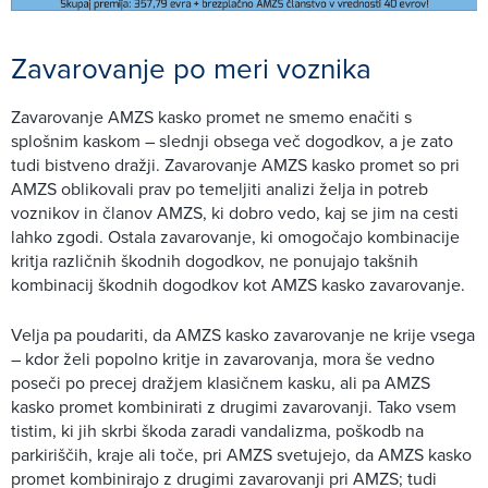
Zavarovanje po meri voznika
Zavarovanje AMZS kasko promet ne smemo enačiti s
splošnim kaskom – slednji obsega več dogodkov, a je zato
tudi bistveno dražji. Zavarovanje AMZS kasko promet so pri
AMZS oblikovali prav po temeljiti analizi želja in potreb
voznikov in članov AMZS, ki dobro vedo, kaj se jim na cesti
lahko zgodi. Ostala zavarovanje, ki omogočajo kombinacije
kritja različnih škodnih dogodkov, ne ponujajo takšnih
kombinacij škodnih dogodkov kot AMZS kasko zavarovanje.
Velja pa poudariti, da AMZS kasko zavarovanje ne krije vsega
– kdor želi popolno kritje in zavarovanja, mora še vedno
poseči po precej dražjem klasičnem kasku, ali pa AMZS
kasko promet kombinirati z drugimi zavarovanji. Tako vsem
tistim, ki jih skrbi škoda zaradi vandalizma, poškodb na
parkiriščih, kraje ali toče, pri AMZS svetujejo, da AMZS kasko
promet kombinirajo z drugimi zavarovanji pri AMZS; tudi