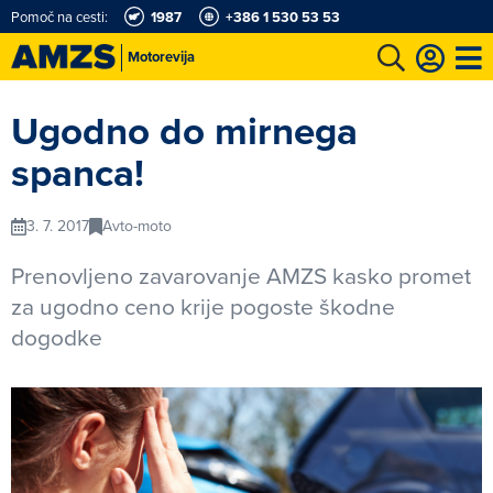
Pomoč na cesti:
1987
+386 1 530 53 53
Motorevija
t
Karting in motošportni center
Najboljši za volanom
Moj AMZS
Ugodno do mirnega
spanca!
3. 7. 2017
Avto-moto
Prenovljeno zavarovanje AMZS kasko promet
za ugodno ceno krije pogoste škodne
dogodke