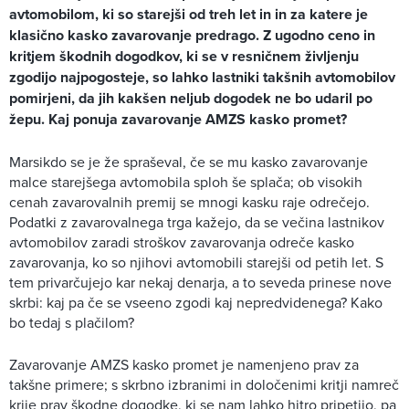
avtomobilom, ki so starejši od treh let in in za katere je
klasično kasko zavarovanje predrago. Z ugodno ceno in
kritjem škodnih dogodkov, ki se v resničnem življenju
zgodijo najpogosteje, so lahko lastniki takšnih avtomobilov
pomirjeni, da jih kakšen neljub dogodek ne bo udaril po
žepu. Kaj ponuja zavarovanje AMZS kasko promet?
Marsikdo se je že spraševal, če se mu kasko zavarovanje
malce starejšega avtomobila sploh še splača; ob visokih
cenah zavarovalnih premij se mnogi kasku raje odrečejo.
Podatki z zavarovalnega trga kažejo, da se večina lastnikov
avtomobilov zaradi stroškov zavarovanja odreče kasko
zavarovanja, ko so njihovi avtomobili starejši od petih let. S
tem privarčujejo kar nekaj denarja, a to seveda prinese nove
skrbi: kaj pa če se vseeno zgodi kaj nepredvidenega? Kako
bo tedaj s plačilom?
Zavarovanje AMZS kasko promet je namenjeno prav za
takšne primere; s skrbno izbranimi in določenimi kritji namreč
krije prav škodne dogodke, ki se nam lahko hitro pripetijo, pa