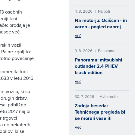
4. 8. 2026
Na poti
813 osebnih
|
niji lani
Na motorju: Očiščen - in
ače: prodaja je
varen - pogled naprej
 mesec več.
Več
skih vozil.
3. 8. 2026
Panorama
|
 Pa ne zgolj to:
dstotno povečanje
Panorama: mitsubishi
outlander 2.4 PHEV
pomenila tudi
black edition
.633 v letu 2016
Več
in vozila, ki so
30. 7. 2026
Avto-moto
|
e drugih držav,
saj približno
Zadnja beseda:
etu 2017 naj bi
Tehničnega pregleda bi
r trgovci
se morali veseliti
ja do nekaterih
Več
bilov, ki se