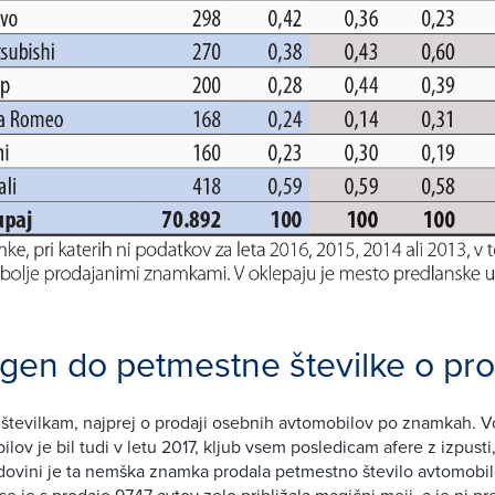
gen do petmestne številke o pro
številkam, najprej o prodaji osebnih avtomobilov po znamkah. Vo
lov je bil tudi v letu 2017, kljub vsem posledicam afere z izpust
odovini je ta nemška znamka prodala petmestno število avtomobi
se je s prodajo 9747 avtov zelo približala magični meji, a je ni pr