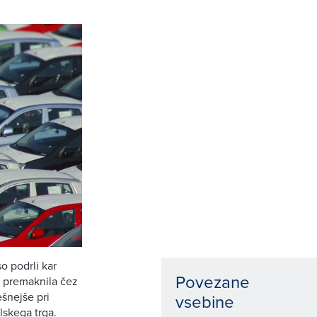
o podrli kar
Povezane
e premaknila čez
šnejše pri
vsebine
lskega trga.