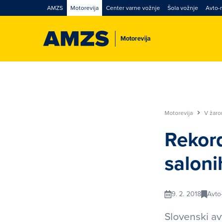
AMZS
Motorevija
Center varne vožnje
Šola vožnje
Avto-
Motorevija
Motorevija
V žar
Rekord
saloni
9. 2. 2018
Avto
Slovenski av