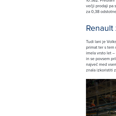
večji prodaji pa
za 0,38 odstotne
Renault
Tudi lani je Vol
primat ter s tem
imela vrsto let 
in se povsem prib
največ med vsem
znala izkoristiti