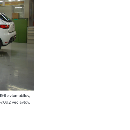
.498 avtomobilov,
57.092 več avtov.