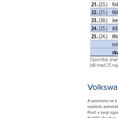
Volkswa
A povrnimo se k 
osebnih avtomobi
Prvič v svoji zg
10.582. Predlani 