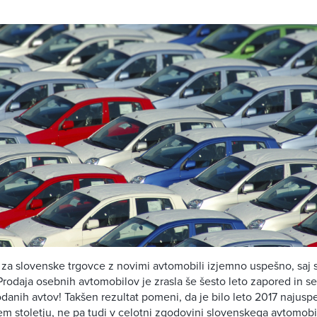
o za slovenske trgovce z novimi avtomobili izjemno uspešno, saj s
Prodaja osebnih avtomobilov je zrasla še šesto leto zapored in s
anih avtov! Takšen rezultat pomeni, da je bilo leto 2017 najuspe
tem stoletju, ne pa tudi v celotni zgodovini slovenskega avtomobi