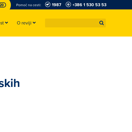
1987
+386 1 530 53 53
Pomoč na cesti:
ost
O reviji
skih