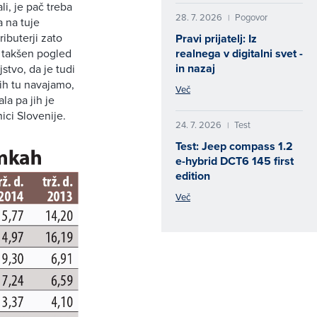
i, je pač treba
28. 7. 2026
Pogovor
|
a na tuje
ributerji zato
Pravi prijatelj: Iz
realnega v digitalni svet -
i takšen pogled
in nazaj
stvo, da je tudi
jih tu navajamo,
Več
la pa jih je
ici Slovenije.
24. 7. 2026
Test
|
Test: Jeep compass 1.2
e-hybrid DCT6 145 first
edition
Več