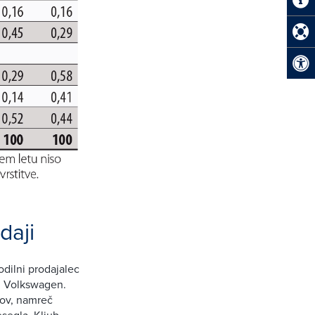
daji
dilni prodajalec
i, Volkswagen.
lov, namreč
esegla. Kljub