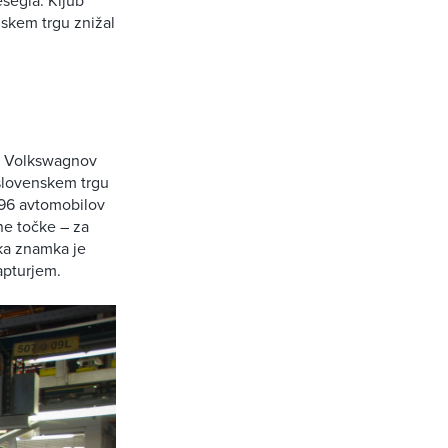
nskem trgu znižal
il Volkswagnov
 slovenskem trgu
1696 avtomobilov
tne točke – za
ka znamka je
apturjem.