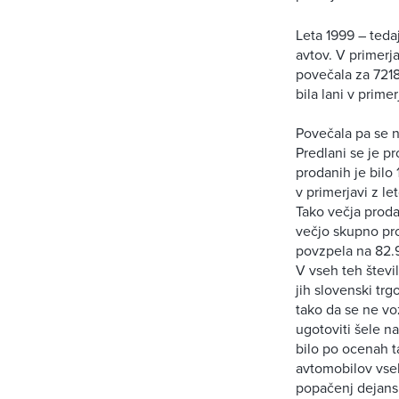
Leta 1999 – teda
avtov. V primerj
povečala za 7218
bila lani v prime
Povečala pa se n
Predlani se je pr
prodanih je bilo
v primerjavi z l
Tako večja proda
večjo skupno pro
povzpela na 82.9
V vseh teh števil
jih slovenski trgo
tako da se ne vo
ugotoviti šele n
bilo po ocenah ta
avtomobilov vseh
popačenj dejansk