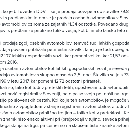
j, ko je bil uveden DDV – se je prodaja povzpela do številke 79.
avi s predlanskim letom se je prodaja osebnih avtomobilov v Slove
 avtomobilov oziroma za zajetnih 11,34 odstotka. Povedano drug
rjavi s predlani za približno toliko večja, kot bi imelo lansko leto
i prodaja zgolj osebnih avtomobilov, temveč tudi lahkih gospodar
odaja povsem približala petmestni številki, lani jo je tudi dosegla.
 12.107 lahkih gospodarskih vozil, kar pomeni veliko, kar 21,57 o
etom 2016.
ja osebnih avtomobilov kot lahkih gospodarskih vozil je seveda 
dajo avtomobilov s skupno maso do 3,5 tone. Številka se je s 73
99 v letu 2017, kar pomeni 12,72 odstotni prirastek.
kah so, tako kot tudi v preteklih letih, upoštevani tudi avtomobili 
vci prvič registrirali v Sloveniji, nato pa so svojo pot našli na trg
zijo po slovenskih cestah. Koliko je teh avtomobilov, je mogoče v
aknadno z vpogledom v stanje registriranih avtomobilov, a tudi v l
kšnih avtomobilov približno tretjina – toliko kot v preteklosti. Ke
 znamk niso enako aktivni pri (pre)prodaji v tujino, seveda priha
ega stanja na trgu, pri čemer so na slabšem tiste znamke avtomo