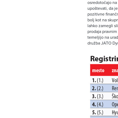
osredotočajo na 
upoštevati, da j
pozitivne finančn
bolj kot na skup
lahko zamegli sl
prodaja pravnim 
temeljijo na urad
družba JATO Dyna