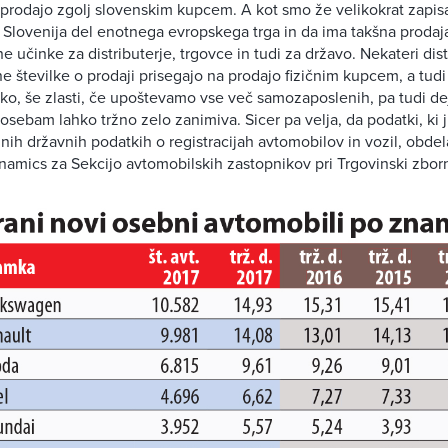
prodajo zgolj slovenskim kupcem. A kot smo že velikokrat zapisal
e Slovenija del enotnega evropskega trga in da ima takšna prodaj
e učinke za distributerje, trgovce in tudi za državo. Nekateri dist
ne številke o prodaji prisegajo na prodajo fizičnim kupcem, a tud
iko, še zlasti, če upoštevamo vse več samozaposlenih, pa tudi dej
osebam lahko tržno zelo zanimiva. Sicer pa velja, da podatki, ki 
nih državnih podatkih o registracijah avtomobilov in vozil, obdela
mics za Sekcijo avtomobilskih zastopnikov pri Trgovinski zborn