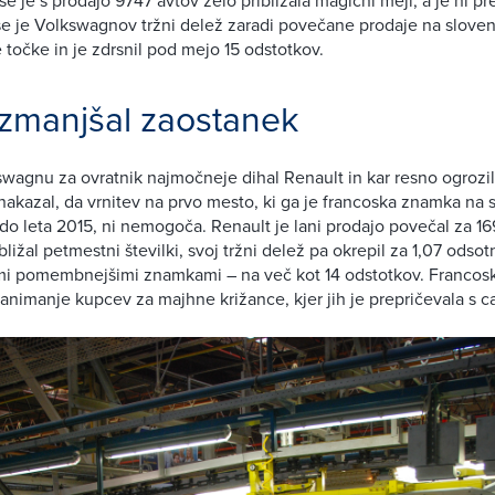
 se je Volkswagnov tržni delež zaradi povečane prodaje na slove
 točke in je zdrsnil pod mejo 15 odstotkov.
 zmanjšal zaostanek
kswagnu za ovratnik najmočneje dihal Renault in kar resno ogroz
 nakazal, da vrnitev na prvo mesto, ki ga je francoska znamka na
– do leta 2015, ni nemogoča. Renault je lani prodajo povečal za 
ližal petmestni številki, svoj tržni delež pa okrepil za 1,07 odso
i pomembnejšimi znamkami – na več kot 14 odstotkov. Francos
 zanimanje kupcev za majhne križance, kjer jih je prepričevala s c