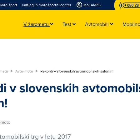
moto šport
Karting in motošportni center
Moj AMZS
V žarometu
Test
Avtomobili
Mobiln
ometu
Avto-moto
Rekordi v slovenskih avtomobilskih salonih!
i v slovenskih avtomobil
h!
-moto
tomobilski trg v letu 2017