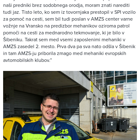
naši predniki brez sodobnega orodja, moram znati narediti
tudi jaz. Tisto leto, ko sem iz tovornjaka prestopil v SPI vozilo
za pomoč na cesti, sem bil tudi poslan v AMZS center varne
vožnje na Vransko na predizbor mehanikov oziroma patrol
pomoči na cesti za mednarodno tekmovanje, ki je bilo v
Šibeniku. Takrat sem med vsemi zaposlenimi mehaniki v
AMZS zasedel 2. mesto. Prva dva pa sva nato odšla v Šibenik
in tam AMZS-ju priborila zmago med mehaniki evropskih
avtomobilskih klubov.”