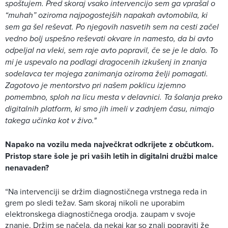
spoštujem. Pred skoraj vsako intervencijo sem ga vprašal o
“muhah” oziroma najpogostejših napakah avtomobila, ki
sem ga šel reševat. Po njegovih nasvetih sem na cesti začel
vedno bolj uspešno reševati okvare in namesto, da bi avto
odpeljal na vleki, sem raje avto popravil, če se je le dalo. To
mi je uspevalo na podlagi dragocenih izkušenj in znanja
sodelavca ter mojega zanimanja oziroma želji pomagati.
Zagotovo je mentorstvo pri našem poklicu izjemno
pomembno, sploh na licu mesta v delavnici. Ta šolanja preko
digitalnih platform, ki smo jih imeli v zadnjem času, nimajo
takega učinka kot v živo."
Napako na vozilu meda največkrat odkrijete z občutkom.
Pristop stare šole je pri vaših letih in digitalni družbi malce
nenavaden?
“Na intervenciji se držim diagnostičnega vrstnega reda in
grem po sledi težav. Sam skoraj nikoli ne uporabim
elektronskega diagnostičnega orodja. zaupam v svoje
znanje. Držim se načela, da nekaj kar so znali popraviti že