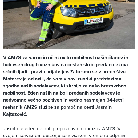
V AMZS za varno in učinkovito mobilnost naših članov in
tudi vseh drugih voznikov na cestah skrbi predana ekipa
srčnih ljudi - pravih prijateljev. Zato smo se v uredništvu
Motorevije odločili, da vam v novi rubriki predstavimo
zgodbe naših sodelavcev, ki skrbijo za našo brezskrbno
mobilnost. Eden naših najbolj predanih sodelavcev je
nedvomno večno pozitiven in vedno nasmejan 34-letni
mehanik AMZS službe za pomoč na cesti Jasmin
Kajtazović.
Jasmin je eden najbolj prepoznavnih obrazov AMZS. V
svojem servisnem dusterju se v vsakem vremenu odpravi