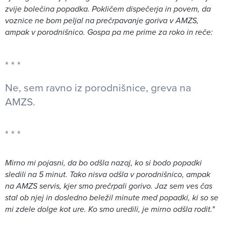
zvije bolečina popadka. Pokličem dispečerja in povem, da
voznice ne bom peljal na prečrpavanje goriva v AMZS,
ampak v porodnišnico. Gospa pa me prime za roko in reče:
Ne, sem ravno iz porodnišnice, greva na
AMZS.
Mirno mi pojasni, da bo odšla nazaj, ko si bodo popadki
sledili na 5 minut. Tako nisva odšla v porodnišnico, ampak
na AMZS servis, kjer smo prečrpali gorivo. Jaz sem ves čas
stal ob njej in dosledno beležil minute med popadki, ki so se
mi zdele dolge kot ure. Ko smo uredili, je mirno odšla rodit."