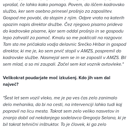
vprašal, če lahko kako pomaga. Povem, da iščem kadrovsko
službo, ker sem osebno prinesel prošnjo za zaposlitev.
Gospod me povabi, da stopim z njim. Odpre vrata na katerih
opazim napis direktor družbe. Čez njegovo pisarno prideva
do kadrovske pisarne, kjer sem oddal prošnjo in se gospodu
lepo zahvalil za pomoč. Kmalu so me poklicali na razgovor.
Tam sta me pričakala vodja delavnic Srečko Hribar in gospod
direktor, ki me je, ko sem prvič stopil v AMZS, pospremil do
kadrovske službe. Nasmejal sem se in se zaposlil v AMZS. Bil
sem mlad, a so mi zaupali. Začel sem kot voznik avtovleke."
Velikokrat poudarjate moč izkušenj. Kdo jih vam dal
največ?
"Šest let sem vozil vleko, me je pa ves čas zelo zanimalo
delo mehanika, da bi na cesti, na intervenciji lahko tudi kaj
popravil na licu mesta. Takrat sem zelo veliko nasvetov in
znanja dobil od nekdanjega sodelavca Gregorja Selana, ki je
bil takrat tehnični inštruktor. To je človek, ki ga zelo