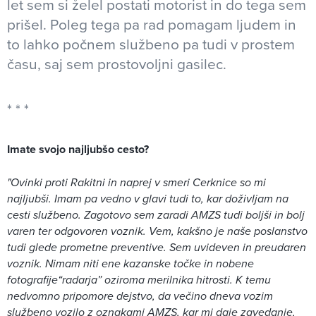
let sem si želel postati motorist in do tega sem
prišel. Poleg tega pa rad pomagam ljudem in
to lahko počnem službeno pa tudi v prostem
času, saj sem prostovoljni gasilec.
Imate svojo najljubšo cesto?
"Ovinki proti Rakitni in naprej v smeri Cerknice so mi
najljubši. Imam pa vedno v glavi tudi to, kar doživljam na
cesti službeno. Zagotovo sem zaradi AMZS tudi boljši in bolj
varen ter odgovoren voznik. Vem, kakšno je naše poslanstvo
tudi glede prometne preventive. Sem uvideven in preudaren
voznik. Nimam niti ene kazanske točke in nobene
fotografije“radarja” oziroma merilnika hitrosti. K temu
nedvomno pripomore dejstvo, da večino dneva vozim
službeno vozilo z oznakami AMZS, kar mi daje zavedanje,