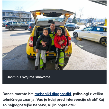
Jasmin s svojima sinovoma.
Danes morate bit
i
mehaniki diagnostiki
,
psihologi z veliko
tehničnega znanja. Vas je kdaj pred intervencijo strah? Kaj
so najpogostejše napake, ki jih popravite?