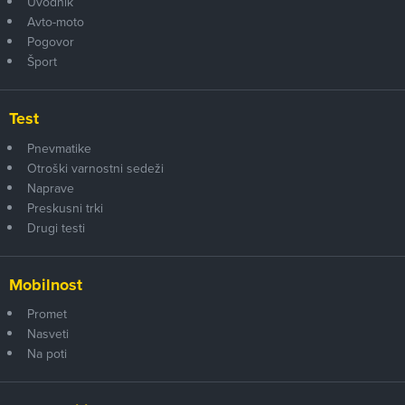
Uvodnik
Avto-moto
Pogovor
Šport
Test
Pnevmatike
Otroški varnostni sedeži
Naprave
Preskusni trki
Drugi testi
Mobilnost
Promet
Nasveti
Na poti