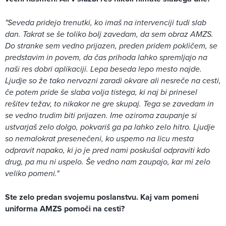
"Seveda pridejo trenutki, ko imaš na intervenciji tudi slab
dan. Takrat se še toliko bolj zavedam, da sem obraz AMZS.
Do stranke sem vedno prijazen, preden pridem pokličem, se
predstavim in povem, da čas prihoda lahko spremljajo na
naši res dobri aplikaciji. Lepa beseda lepo mesto najde.
Ljudje so že tako nervozni zaradi okvare ali nesreče na cesti,
če potem pride še slaba volja tistega, ki naj bi prinesel
rešitev težav, to nikakor ne gre skupaj. Tega se zavedam in
se vedno trudim biti prijazen. Ime oziroma zaupanje si
ustvarjaš zelo dolgo, pokvariš ga pa lahko zelo hitro. Ljudje
so nemalokrat presenečeni, ko uspemo na licu mesta
odpravit napako, ki jo je pred nami poskušal odpraviti kdo
drug, pa mu ni uspelo. Še vedno nam zaupajo, kar mi zelo
veliko pomeni."
Ste zelo predan svojemu poslanstvu. Kaj vam pomeni
uniforma AMZS pomoči na cesti?