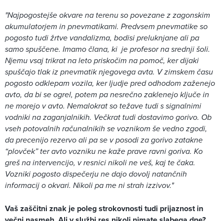
"Najpogostejše okvare na terenu so povezane z zagonskim
akumulatorjem in pnevmatikami. Predvsem pnevmatike so
pogosto tudi žrtve vandalizma, bodisi preluknjane ali pa
samo spuščene. Imamo člana, ki je profesor na srednji šoli.
Njemu vsaj trikrat na leto priskočim na pomoč, ker dijaki
spuščajo tlak iz pnevmatik njegovega avta. V zimskem času
pogosto odklepam vozila, ker ljudje pred odhodom zaženejo
avto, da bi se ogrel, potem pa nesrečno zaklenejo ključe in
ne morejo v avto. Nemalokrat so težave tudi s signalnimi
vodniki na zaganjalnikih. Večkrat tudi dostavimo gorivo. Ob
vseh potovalnih računalnikih se voznikom še vedno zgodi,
da precenijo rezervo ali pa se v posodi za gorivo zatakne
“plovček” ter avto vozniku ne kaže prave ravni goriva. Ko
greš na intervencijo, v resnici nikoli ne veš, kaj te čaka.
Vozniki pogosto dispečerju ne dajo dovolj natančnih
informacij o okvari. Nikoli pa me ni strah izzivov."
Vaš zaščitni znak je poleg strokovnosti tudi prijaznost in
večni nasmeh. Ali v službi res nikoli nimate slabega dne?