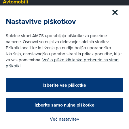
Avtomobili
Panorama
Prvi pogled
Nastavitve piškotkov
Za volanom
Test
Spletne strani AMZS uporabljajo piškotke za posebne
Tehnika
namene. Osnovni so nujni za delovanje spletnih storitev.
Piškotki analitike in trženja pa nudijo boljšo uporabniško
izkušnjo, enostavnejšo uporabo strani in prikaz ponudbe, ki je
Pravni vidiki
za vas pomembna.
Več o piškotkih lahko preberete na strani
Piškotki
piškotki
.
Politika zasebnosti
Pravno obvestilo
Zapri
Podarjamo vam 10 €!
Izberite vse piškotke
Obstoječi in novi AMZS člani, ki boste v AMZS
centru sklenili avtomobilsko zavarovanje in
© AMZS
Produkcija:
Creatim
|
opravili registracijo vozila, boste prejeli
Pri spletni včlanitvi so podprta naslednja plačilna sredstva:
vrednostno darilno kartico z dobroimetjem v višini
Izberite samo nujne piškotke
10 €.
Več nastavitev
Kako do darila?