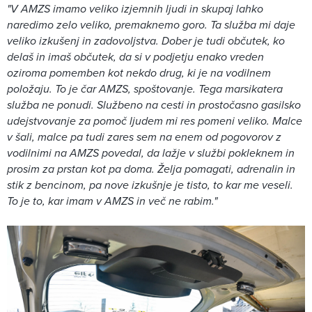
"V AMZS imamo veliko izjemnih ljudi in skupaj lahko
naredimo zelo veliko, premaknemo goro. Ta služba mi daje
veliko izkušenj in zadovoljstva. Dober je tudi občutek, ko
delaš in imaš občutek, da si v podjetju enako vreden
oziroma pomemben kot nekdo drug, ki je na vodilnem
položaju. To je čar AMZS, spoštovanje. Tega marsikatera
služba ne ponudi. Službeno na cesti in prostočasno gasilsko
udejstvovanje za pomoč ljudem mi res pomeni veliko. Malce
v šali, malce pa tudi zares sem na enem od pogovorov z
vodilnimi na AMZS povedal, da lažje v službi pokleknem in
prosim za prstan kot pa doma. Želja pomagati, adrenalin in
stik z bencinom, pa nove izkušnje je tisto, to kar me veseli.
To je to, kar imam v AMZS in več ne rabim."