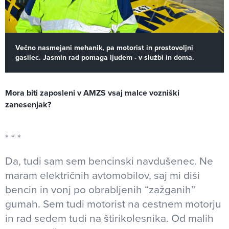
Večno nasmejani mehanik, pa motorist in prostovoljni
gasilec. Jasmin rad pomaga ljudem - v službi in doma.
Mora biti zaposleni v AMZS vsaj malce vozniški
zanesenjak?
Da, tudi sam sem bencinski navdušenec. Ne
maram električnih avtomobilov, saj mi diši
bencin in vonj po obrabljenih “zažganih”
gumah. Sem tudi motorist na cestnem motorju
in rad sedem tudi na štirikolesnika. Od malih