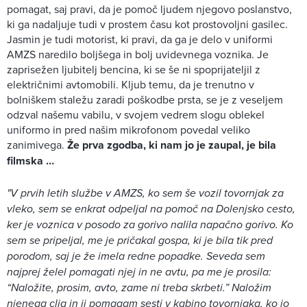
pomagat, saj pravi, da je pomoč ljudem njegovo poslanstvo,
ki ga nadaljuje tudi v prostem času kot prostovoljni gasilec.
Jasmin je tudi motorist, ki pravi, da ga je delo v uniformi
AMZS naredilo boljšega in bolj uvidevnega voznika. Je
zaprisežen ljubitelj bencina, ki se še ni spoprijateljil z
električnimi avtomobili. Kljub temu, da je trenutno v
bolniškem staležu zaradi poškodbe prsta, se je z veseljem
odzval našemu vabilu, v svojem vedrem slogu oblekel
uniformo in pred našim mikrofonom povedal veliko
zanimivega.
Že prva zgodba, ki nam jo je zaupal, je bila
filmska …
"V prvih letih službe v AMZS, ko sem še vozil tovornjak za
vleko, sem se enkrat odpeljal na pomoč na Dolenjsko cesto,
ker je voznica v posodo za gorivo nalila napačno gorivo. Ko
sem se pripeljal, me je pričakal gospa, ki je bila tik pred
porodom, saj je že imela redne popadke. Seveda sem
najprej želel pomagati njej in ne avtu, pa me je prosila:
“Naložite, prosim, avto, zame ni treba skrbeti.” Naložim
njenega clia in ji pomagam sesti v kabino tovornjaka, ko jo