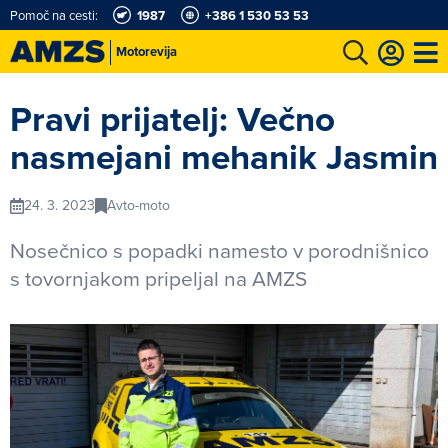
Pomoč na cesti:
1987
+386 1 530 53 53
Motorevija
t
Karting in motošportni center
Najboljši za volanom
Moj AMZS
Pravi prijatelj: Večno
nasmejani mehanik Jasmin
24. 3. 2023
Avto-moto
Nosečnico s popadki namesto v porodnišnico
s tovornjakom pripeljal na AMZS