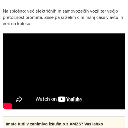
Na splošno: več električnih in samovozečih vozil ter večjo
pretočnost prometa. Zase pa si želim čim manj časa v avtu in
več na kolesu.
Imate tudi v zanimivo izkušnjo z AMZS? Vas lahko