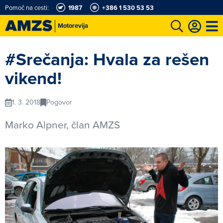
Pomoč na cesti:
1987
+386 1 530 53 53
Motorevija
t
Karting in motošportni center
Najboljši za volanom
Moj AMZS
#Srečanja: Hvala za rešen
vikend!
1. 3. 2018
Pogovor
Marko Alpner, član AMZS