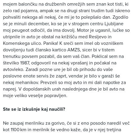
mojem balončku na družbenih omrežjih sem znan kot tisti, ki
zelo rad pojamra, ampak se na drugi strani trudim tudi iskreno
pohvaliti nekoga ali nekaj, če mi je to polepšalo dan. Zgodilo
se je minuli december, ko se je v strogem centru Ljubljane
moj peugeot odločil, da ima dovolj. Motor je ugasnil, lučke so
utripnile in avto je obstal na križišču med Resljevo in
Komenskega ulico. Panika! K sreči sem imel ob vozniškem
dovoljenju tudi člansko kartico AMZS, sicer bi v tistem
trenutku povsem pozabil, da sem vaš član. Poklical sem na
številko 1987, odgovoril na nekaj vprašanj in počakal na
avtovleko. Zaradi pozne ure je bil ob prihodu do vaše
poslovne enote servis že zaprt, vendar je bilo v garaži še
nekaj mehanikov. Prevzeli so moj avto in mi dali napotke za
naprej. V dopoldanskih urah naslednjega dne je bil avto na
moje veliko veselje popravljen.
Ste se iz izkušnje kaj naučili?
Ne zaupaj merilniku za gorivo, če si z eno posodo naredil več
kot 1100 km in merilnik še vedno kaže, da je v njej tretjina