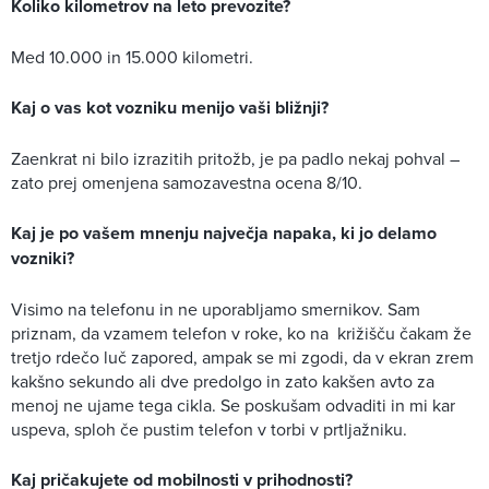
Koliko kilometrov na leto prevozite?
Med 10.000 in 15.000 kilometri.
Kaj o vas kot vozniku menijo vaši bližnji?
Zaenkrat ni bilo izrazitih pritožb, je pa padlo nekaj pohval –
zato prej omenjena samozavestna ocena 8/10.
Kaj je po vašem mnenju največja napaka, ki jo delamo
vozniki?
Visimo na telefonu in ne uporabljamo smernikov. Sam
priznam, da vzamem telefon v roke, ko na križišču čakam že
tret­jo rdečo luč zapored, ampak se mi zgodi, da v ekran zrem
kakšno sekundo ali dve predolgo in zato kakšen avto za
menoj ne ujame tega cikla. Se poskušam odvaditi in mi kar
uspeva, sploh če pustim telefon v torbi v prtljažniku.
Kaj pričakujete od mobilnosti v prihodnosti?