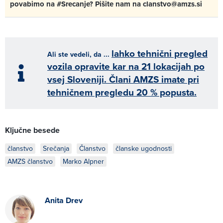
povabimo na #Srecanje? Pišite nam na clanstvo@amzs.si
lahko tehnični pregled
Ali ste vedeli, da ...
vozila opravite kar na 21 lokacijah po
vsej Sloveniji. Člani AMZS imate pri
tehničnem pregledu 20 % popusta.
Ključne besede
članstvo
Srečanja
Članstvo
članske ugodnosti
AMZS članstvo
Marko Alpner
Anita Drev