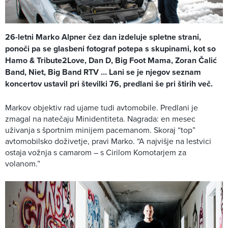
26-letni Marko Alpner čez dan izdeluje spletne strani,
ponoči pa se glasbeni fotograf potepa s skupinami, kot so
Hamo & Tribute2Love, Dan D, Big Foot Mama, Zoran Čalić
Band, Niet, Big Band RTV … Lani se je njegov seznam
koncertov ustavil pri številki 76, predlani še pri štirih več.
Markov objektiv rad ujame tudi avtomobile. Pred­lani je
zmagal na natečaju Minidentiteta. Nagrada: en mesec
uživanja s športnim minijem pacemanom. Skoraj “top”
avtomobilsko doživetje, pravi Marko. “A najvišje na lestvici
ostaja vožnja s camarom – s Cirilom Komotarjem za
volanom.”