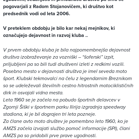
pogovarjali z Radom Stojanovičem, ki društvo kot
predsednik vodi od leta 2006.
V preteklem obdobju je bilo kar nekaj mejnikov, ki
označujejo dejavnost in razvoj kluba ..
V prvem obdobju kluba je bila najpomembnejša dejavnost
društva izobraževanje za vozniški – “šoferski” izpit,
priljubljeni pa so bili tudi društveni izleti z redkimi vozili.
Posebno mesto v dejavnosti društva je imel seveda moto
šport. Klubski tekmovalci na čelu z legendarnim Breznikom
so se udeleževali številnih cestno hitrostnih motociklističnih
dirk in osvajali vidna mesta.
Leta 1960 se je začela na pobudo športnih delavcev v
Zgornji Šiški v športnem parku Ilirija izgradnja speedway
stadiona, ki je bil dograjen tri leta pozneje.
Za člane avto moto društev je pomembno leto 1960, ko je
AMZS začela izvajati službo pomoč informacije (SPI), člani
AMZS pa so pridobili prve prave ugodnosti.