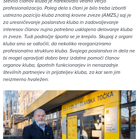
Število članov kluba je narekovalo vedno večjo
profesionalizacijo. Poleg dela s člani je bilo treba izboriti
ustrezno pozicijo kluba znotraj krovne zveze (AMZS,) saj je
za uresničevanje poslanstva kluba in zadovoljevanje
interesov članov nujno potrebno usklajeno delovanje kluba
in zveze. Tudi področje športa se je krepilo. Skupaj z organi
kluba smo se odločili, da nekoliko reorganiziramo
profesionalno strukturo kluba. Svojega poslanstva in dela ne
bi mogel opravljati dobro brez izdatne pomoči članov
organov kluba, športnih funkcionarjev in nenazadnje
številnih partnerjev in prijateljev kluba, za kar sem jim
neizmerno hvaležen.