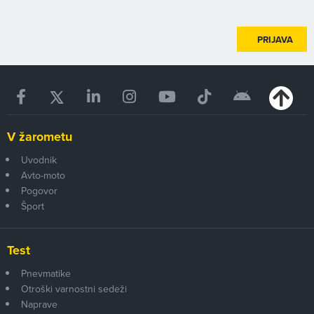
PRIJAVA
V žarometu
Uvodnik
Avto-moto
Pogovor
Šport
Test
Pnevmatike
Otroški varnostni sedeži
Naprave