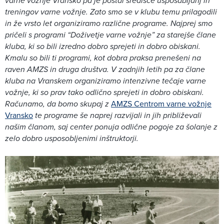
varne vožnje Vransko pa je postal središče usposabljanj in
treningov varne vožnje. Zato smo se v klubu temu prilagodili
in že vrsto let organiziramo različne programe. Najprej smo
pričeli s programi “Doživetje varne vožnje” za starejše člane
kluba, ki so bili izredno dobro sprejeti in dobro obiskani.
Kmalu so bili ti programi, kot dobra praksa prenešeni na
raven AMZS in druga društva. V zadnjih letih pa za člane
kluba na Vranskem organiziramo intenzivne tečaje varne
vožnje, ki so prav tako odlično sprejeti in dobro obiskani.
Računamo, da bomo skupaj z
AMZS Centrom varne vožnje
Vransko
te programe še naprej razvijali in jih približevali
našim članom, saj center ponuja odlične pogoje za šolanje z
zelo dobro usposobljenimi inštruktorji.