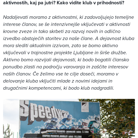
aktivnostih, kaj pa jutri? Kako vidite klub v prihodnosti?
Nadaljevati moramo z aktivnostmi, ki zadovoljujejo temeljne
interese članov, se še intenzivnejše vključevati v aktivnosti
krovne zveze in tako skrbeti za razvoj novih in odlično
izvedbo obstoječih storitev za naše člane. A dejavnost kluba
mora slediti aktualnim izzivom, zato se bomo aktivno
vključevali v trajnostne projekte Ljubljane in širše družbe.
Aktivno bomo razvijali dejavnosti, ki bodo bogatili člansko
ponudbo zlasti na področju varovanja in zaščite interesov
naših članov. Če želimo vse te cilje doseči, moramo v
delovanje kluba vključiti mlade z novimi idejami in
drugačnimi kompetencami, ki bodo klub nadgradili.