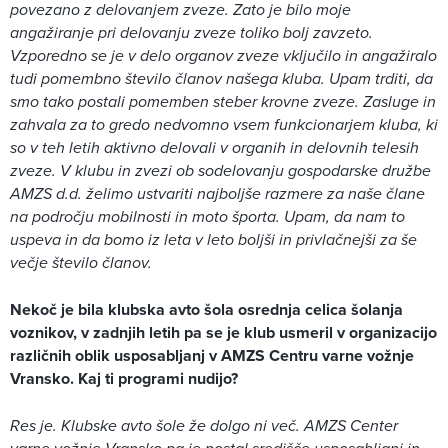
povezano z delovanjem zveze. Zato je bilo moje
angažiranje pri delovanju zveze toliko bolj zavzeto.
Vzporedno se je v delo organov zveze vključilo in angažiralo
tudi pomembno število članov našega kluba. Upam trditi, da
smo tako postali pomemben steber krovne zveze. Zasluge in
zahvala za to gredo nedvomno vsem funkcionarjem kluba, ki
so v teh letih aktivno delovali v organih in delovnih telesih
zveze. V klubu in zvezi ob sodelovanju gospodarske družbe
AMZS d.d. želimo ustvariti najboljše razmere za naše člane
na področju mobilnosti in moto športa. Upam, da nam to
uspeva in da bomo iz leta v leto boljši in privlačnejši za še
večje število članov.
Nekoč je bila klubska avto šola osrednja celica šolanja
voznikov, v zadnjih letih pa se je klub usmeril v organizacijo
različnih oblik usposabljanj v AMZS Centru varne vožnje
Vransko. Kaj ti programi nudijo?
Res je. Klubske avto šole že dolgo ni več. AMZS Center