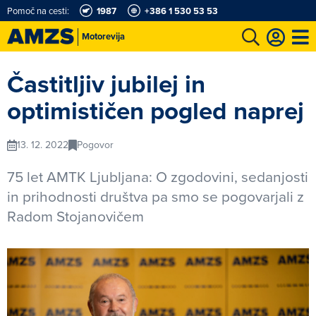
Pomoč na cesti:
1987
+386 1 530 53 53
Motorevija
t
Karting in motošportni center
Najboljši za volanom
Moj AMZS
Častitljiv jubilej in
optimističen pogled naprej
13. 12. 2022
Pogovor
75 let AMTK Ljubljana: O zgodovini, sedanjosti
in prihodnosti društva pa smo se pogovarjali z
Radom Stojanovičem