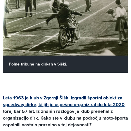
Polne tribune na dirkah v Šiški.
Leta 1963 je klub v Zgornji Šiški izgradil športni objekt za
speedway dirke, ki jih je uspešno organiziral do leta 2020
,
torej kar 57 let. Iz znanih razlogov je klub prenehal z
organizacijo dirk. Kako ste v klubu na področju moto-športa
zapolnili nastalo praznino v tej dejavnosti?