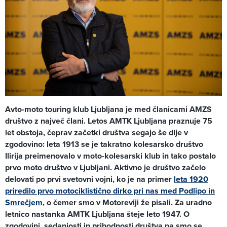
Avto-moto touring klub Ljubljana je med članicami AMZS
društvo z največ člani. Letos AMTK Ljubljana praznuje 75
let obstoja, čeprav začetki društva segajo še dlje v
zgodovino: leta 1913 se je takratno kolesarsko društvo
Ilirija preimenovalo v moto-kolesarski klub in tako postalo
prvo moto društvo v Ljubljani. Aktivno je društvo začelo
delovati po prvi svetovni vojni, ko je na primer
leta 1920
priredilo prvo motociklistično dirko pri nas med Podlipo in
Smrečjem
, o čemer smo v Motoreviji že pisali. Za uradno
letnico nastanka AMTK Ljubljana šteje leto 1947. O
zgodovini, sedanjosti in prihodnosti društva pa smo se