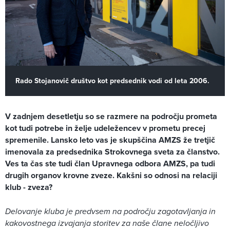
Rado Stojanovič društvo kot predsednik vodi od leta 2006.
V zadnjem desetletju so se razmere na področju prometa
kot tudi potrebe in želje udeležencev v prometu precej
spremenile. Lansko leto vas je skupščina AMZS že tretjič
imenovala za predsednika Strokovnega sveta za članstvo.
Ves ta čas ste tudi član Upravnega odbora AMZS, pa tudi
drugih organov krovne zveze. Kakšni so odnosi na relaciji
klub - zveza?
Delovanje kluba je predvsem na področju zagotavljanja in
kakovostnega izvajanja storitev za naše člane neločljivo