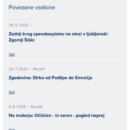
Povezane vsebine
28. 5. 2020
|
Zadnji krog speedwayistov na stezi v ljubljanski
Zgornji Šiški
Več
20. 7. 2020
Na poti
|
Zgodovina: Dirka od Podlipe do Smrečja
Več
4. 8. 2026
Na poti
|
Na motorju: Očiščen - in varen - pogled naprej
Več