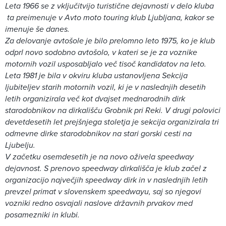
Leta 1966 se z vključitvijo turistične dejavnosti v delo kluba
ta preimenuje v Avto moto touring klub Ljubljana, kakor se
imenuje še danes.
Za delovanje avtošole je bilo prelomno leto 1975, ko je klub
odprl novo sodobno avtošolo, v kateri se je za voznike
motornih vozil usposabljalo več tisoč kandidatov na leto.
Leta 1981 je bila v okviru kluba ustanovljena Sekcija
ljubiteljev starih motornih vozil, ki je v naslednjih desetih
letih organizirala več kot dvajset mednarodnih dirk
starodobnikov na dirkališču Grobnik pri Reki. V drugi polovici
devetdesetih let prejšnjega stoletja je sekcija organizirala tri
odmevne dirke starodobnikov na stari gorski cesti na
Ljubelju.
V začetku osemdesetih je na novo oživela speedway
dejavnost. S prenovo speedway dirkališča je klub začel z
organizacijo največjih speedway dirk in v naslednjih letih
prevzel primat v slovenskem speedwayu, saj so njegovi
vozniki redno osvajali naslove državnih prvakov med
posamezniki in klubi.