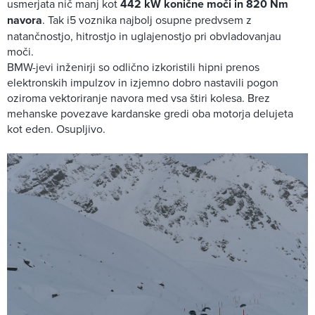
usmerjata nič manj kot
442 kW konične moči in 820 Nm
navora
. Tak i5 voznika najbolj osupne predvsem z
natančnostjo, hitrostjo in uglajenostjo pri obvladovanjau
moči.
BMW-jevi inženirji so odlično izkoristili hipni prenos
elektronskih impulzov in izjemno dobro nastavili pogon
oziroma vektoriranje navora med vsa štiri kolesa. Brez
mehanske povezave kardanske gredi oba motorja delujeta
kot eden. Osupljivo.