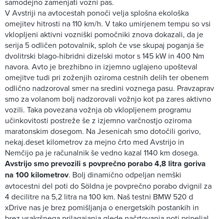
samodejno zamenjati vozni pas.
V Avstriji na avtocestah ponoči velja splošna ekološka
omejitev hitrosti na 110 km/h. V tako umirjenem tempu so vsi
vklopljeni aktivni vozniški pomočniki znova dokazali, da je
serija 5 odličen potovalnik, sploh če vse skupaj poganja še
dvolitrski blago-hibridni dizelski motor s 145 kW in 400 Nm
navora. Avto je brezhibno in izjemno uglajeno upošteval
omejitve tudi pri zoženjih oziroma cestnih delih ter obenem
odlično nadzoroval smer na sredini voznega pasu. Pravzaprav
smo za volanom bolj nadzorovali vožnjo kot pa zares aktivno
vozili. Taka povezana vožnja ob vklopljenem programu
učinkovitosti postreže še z izjemno varčnostjo oziroma
maratonskim dosegom. Na Jesenicah smo dotočili gorivo,
nekaj.deset kilometrov za mejno črto med Avstrijo in
Nemčijo pa je računalnik še vedno kazal 1140 km dosega.
Avstrijo smo prevozili s povprečno porabo 4,8 litra goriva
na 100 kilometrov
. Bolj dinamično odpeljan nemški
avtocestni del poti do Söldna je povprečno porabo dvignil za
4 decilitre na 5,2 litra na 100 km. Naš testni BMW 520 d
xDrive nas je brez pomišljanja o energetskih postankih in
brez vsakršnega prilagajanja glede načrtovanja poti pripeljal