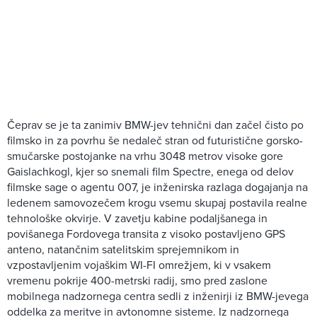
Čeprav se je ta zanimiv BMW-jev tehnični dan začel čisto po
filmsko in za povrhu še nedaleč stran od futuristične gorsko-
smučarske postojanke na vrhu 3048 metrov visoke gore
Gaislachkogl, kjer so snemali film Spectre, enega od delov
filmske sage o agentu 007, je inženirska razlaga dogajanja na
ledenem samovozečem krogu vsemu skupaj postavila realne
tehnološke okvirje. V zavetju kabine podaljšanega in
povišanega Fordovega transita z visoko postavljeno GPS
anteno, natančnim satelitskim sprejemnikom in
vzpostavljenim vojaškim WI-FI omrežjem, ki v vsakem
vremenu pokrije 400-metrski radij, smo pred zaslone
mobilnega nadzornega centra sedli z inženirji iz BMW-jevega
oddelka za meritve in avtonomne sisteme. Iz nadzornega