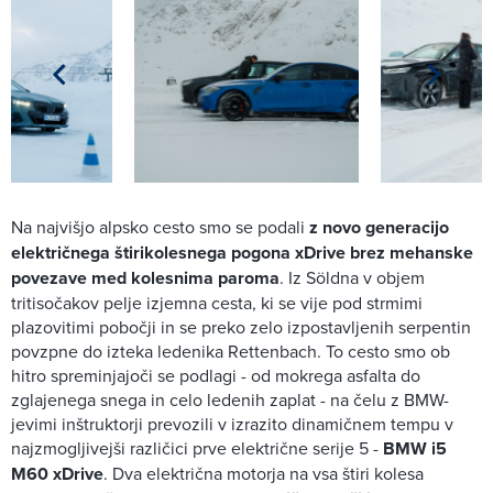
Na najvišjo alpsko cesto smo se podali
z novo generacijo
električnega štirikolesnega pogona xDrive brez mehanske
povezave med kolesnima paroma
. Iz Söldna v objem
tritisočakov pelje izjemna cesta, ki se vije pod strmimi
plazovitimi pobočji in se preko zelo izpostavljenih serpentin
povzpne do izteka ledenika Rettenbach. To cesto smo ob
hitro spreminjajoči se podlagi - od mokrega asfalta do
zglajenega snega in celo ledenih zaplat - na čelu z BMW-
jevimi inštruktorji prevozili v izrazito dinamičnem tempu v
najzmogljivejši različici prve električne serije 5 -
BMW i5
M60 xDrive
. Dva električna motorja na vsa štiri kolesa