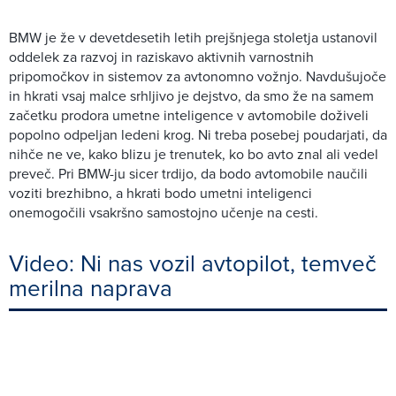
BMW je že v devetdesetih letih prejšnjega stoletja ustanovil
oddelek za razvoj in raziskavo aktivnih varnostnih
pripomočkov in sistemov za avtonomno vožnjo. Navdušujoče
in hkrati vsaj malce srhljivo je dejstvo, da smo že na samem
začetku prodora umetne inteligence v avtomobile doživeli
popolno odpeljan ledeni krog. Ni treba posebej poudarjati, da
nihče ne ve, kako blizu je trenutek, ko bo avto znal ali vedel
preveč. Pri BMW-ju sicer trdijo, da bodo avtomobile naučili
voziti brezhibno, a hkrati bodo umetni inteligenci
onemogočili vsakršno samostojno učenje na cesti.
Video: Ni nas vozil avtopilot, temveč
merilna naprava