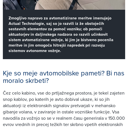
Zmogljivo napravo za avtomatizirane meritve imenujejo
Actual Technologie, saj so jo razvili iz že obstoječih
sestavnih elementov za pomoč vozniku; ob pomoči
aktuatorjev in daljinskega nadzora so razvili učinkovit
sistem avtomatizirane vožnje, ki jim je bistveno pocenila
meritve in jim omogoča hitrejši napredek pri razvoju
sistemov avtonomne vožnje.
Kje so meje avtomobilske pameti? Bi nas
moralo skrbeti?
Čez celo kabino, vse do prtljažnega prostora, je tekel zajeten
snop kablov, po katerih je avto dobival ukaze, ki so jih
aktuatorji iz elektronskih signalov pretvarjali v mehansko
gibanje volana, v zaviranje in ostale vozniške funkcije. Vsa
navodila za vožnjo so se v realnem času generirala v 150.000
evrov vrednih in precej težkih ter skrbno vpetih elektronskih