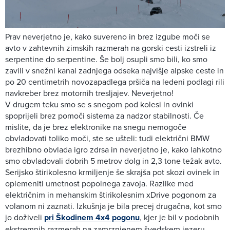
Prav neverjetno je, kako suvereno in brez izgube moči se
avto v zahtevnih zimskih razmerah na gorski cesti izstreli iz
serpentine do serpentine. Še bolj osupli smo bili, ko smo
zavili v snežni kanal zadnjega odseka najvišje alpske ceste in
po 20 centimetrih novozapadlega pršiča na ledeni podlagi rili
navkreber brez motornih tresljajev. Neverjetno!
V drugem teku smo se s snegom pod kolesi in ovinki
spoprijeli brez pomoči sistema za nadzor stabilnosti. Če
mislite, da je brez elektronike na snegu nemogoče
obvladovati toliko moči, ste se ušteli: tudi električni BMW
brezhibno obvlada igro zdrsa in neverjetno je, kako lahkotno
smo obvladovali dobrih 5 metrov dolg in 2,3 tone težak avto.
Serijsko štirikolesno krmiljenje še skrajša pot skozi ovinek in
oplemeniti umetnost popolnega zavoja. Razlike med
električnim in mehanskim štirikolesnim xDrive pogonom za
volanom ni zaznati. Izkušnja je bila precej drugačna, kot smo
jo doživeli
pri Škodinem 4x4 pogonu
, kjer je bil v podobnih
ekstremnih razmerah na zamrznjenem švedskem jezeru