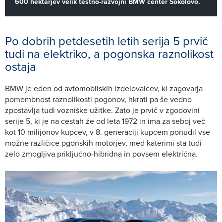
600 hektarjev velik testno-razvojni BMW center Sokolovo.
Po dobrih petdesetih letih serija 5 prvič
tudi na elektriko, a pogonska raznolikost
ostaja
BMW je eden od avtomobilskih izdelovalcev, ki zagovarja
pomembnost raznolikosti pogonov, hkrati pa še vedno
zpostavlja tudi vozniške užitke. Zato je prvič v zgodovini
serije 5, ki je na cestah že od leta 1972 in ima za seboj več
kot 10 milijonov kupcev, v 8. generaciji kupcem ponudil vse
možne različice pgonskih motorjev, med katerimi sta tudi
zelo zmogljiva priključno-hibridna in povsem električna.