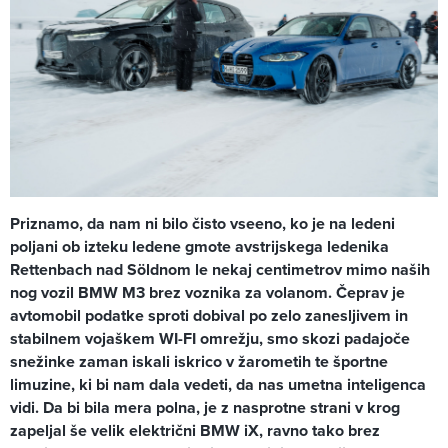
Priznamo, da nam ni bilo čisto vseeno, ko je na ledeni
poljani ob izteku ledene gmote avstrijskega ledenika
Rettenbach nad Söldnom le nekaj centimetrov mimo naših
nog vozil BMW M3 brez voznika za volanom. Čeprav je
avtomobil podatke sproti dobival po zelo zanesljivem in
stabilnem vojaškem WI-FI omrežju, smo skozi padajoče
snežinke zaman iskali iskrico v žarometih te športne
limuzine, ki bi nam dala vedeti, da nas umetna inteligenca
vidi. Da bi bila mera polna, je z nasprotne strani v krog
zapeljal še velik električni BMW iX, ravno tako brez