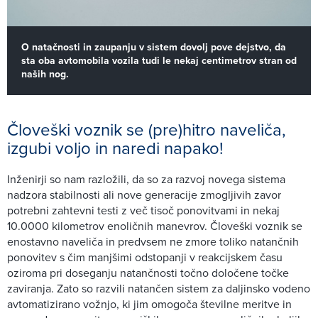
O natačnosti in zaupanju v sistem dovolj pove dejstvo, da
sta oba avtomobila vozila tudi le nekaj centimetrov stran od
naših nog.
Človeški voznik se (pre)hitro naveliča,
izgubi voljo in naredi napako!
Inženirji so nam razložili, da so za razvoj novega sistema
nadzora stabilnosti ali nove generacije zmogljivih zavor
potrebni zahtevni testi z več tisoč ponovitvami in nekaj
10.0000 kilometrov enoličnih manevrov. Človeški voznik se
enostavno naveliča in predvsem ne zmore toliko natančnih
ponovitev s čim manjšimi odstopanji v reakcijskem času
oziroma pri doseganju natančnosti točno določene točke
zaviranja. Zato so razvili natančen sistem za daljinsko vodeno
avtomatizirano vožnjo, ki jim omogoča številne meritve in