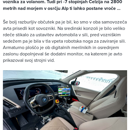
voznika za volanom. Tudi pri -7 stopinjah Celzija na 2800
metrih nad morjem v osrčju Alp ti lahko postane vroče …
Še bolj razburljiv občutek pa je bil, ko smo v oba samovozeča
avta prisedli kot sovozniki. Na sredinski konzoli je bilo veliko
rdeče stikalo za ustavitev avtomobila v sili, pred vozniškim
sedežem pa je bila v tla vpeta robotska noga za zaviranje sili.
Armaturno ploščo je ob digitalnih merilnikih in osrednjem
zaslonu dopolnjeval še dodatni monitor, na katerem je avto
prikazoval svoj strojni vid.