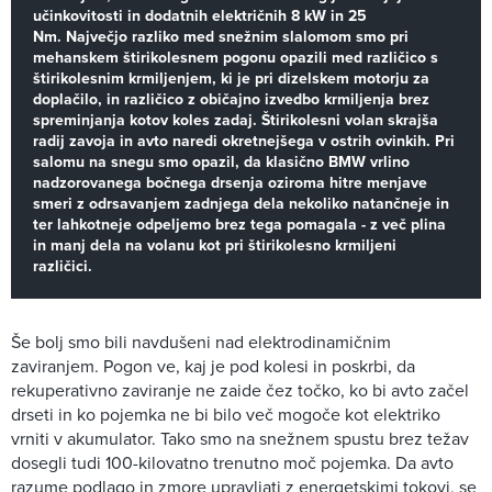
učinkovitosti in dodatnih električnih 8 kW in 25
Nm. Največjo razliko med snežnim slalomom smo pri
mehanskem štirikolesnem pogonu opazili med različico s
štirikolesnim krmiljenjem, ki je pri dizelskem motorju za
doplačilo, in različico z običajno izvedbo krmiljenja brez
spreminjanja kotov koles zadaj. Štirikolesni volan skrajša
radij zavoja in avto naredi okretnejšega v ostrih ovinkih. Pri
salomu na snegu smo opazil, da klasično BMW vrlino
nadzorovanega bočnega drsenja oziroma hitre menjave
smeri z odrsavanjem zadnjega dela nekoliko natančneje in
ter lahkotneje odpeljemo brez tega pomagala - z več plina
in manj dela na volanu kot pri štirikolesno krmiljeni
različici.
Še bolj smo bili navdušeni nad elektrodinamičnim
zaviranjem. Pogon ve, kaj je pod kolesi in poskrbi, da
rekuperativno zaviranje ne zaide čez točko, ko bi avto začel
drseti in ko pojemka ne bi bilo več mogoče kot elektriko
vrniti v akumulator. Tako smo na snežnem spustu brez težav
dosegli tudi 100-kilovatno trenutno moč pojemka. Da avto
razume podlago in zmore upravljati z energetskimi tokovi, se