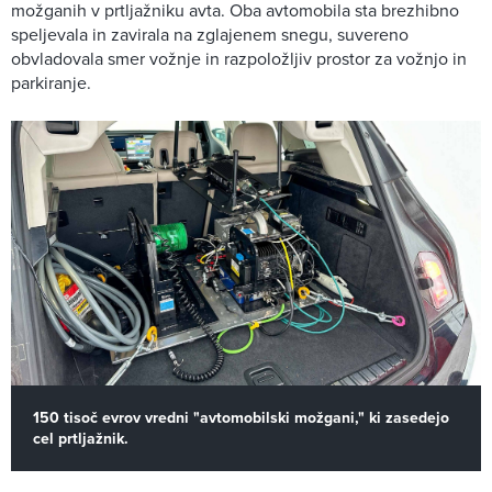
možganih v prtljažniku avta. Oba avtomobila sta brezhibno
speljevala in zavirala na zglajenem snegu, suvereno
obvladovala smer vožnje in razpoložljiv prostor za vožnjo in
parkiranje.
150 tisoč evrov vredni "avtomobilski možgani," ki zasedejo
cel prtljažnik.