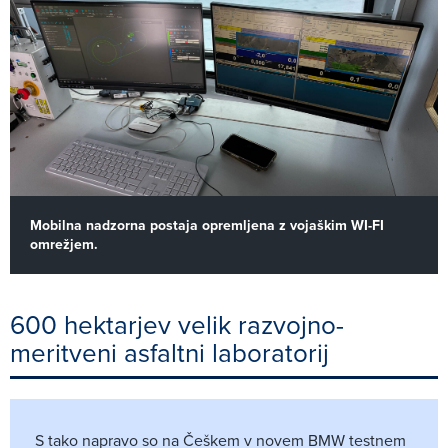
Mobilna nadzorna postaja opremljena z vojaškim WI-FI
omrežjem.
600 hektarjev velik razvojno-
meritveni asfaltni laboratorij
S tako napravo so na Češkem v novem BMW testnem