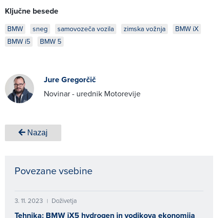
Ključne besede
BMW
sneg
samovozeča vozila
zimska vožnja
BMW iX
BMW i5
BMW 5
Jure Gregorčič
Novinar - urednik Motorevije
Nazaj
Povezane vsebine
3. 11. 2023
Doživetja
|
Tehnika: BMW iX5 hydrogen in vodikova ekonomija