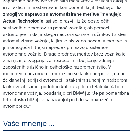
zaporedne ponovitve vozniških manevrov v različnih okoljih
in z različnimi nastavitvami komponent, ki jih testirajo.
To
zmogljivo napravo za avtomatizirane meritve imenujejo
Actual Technologie
, saj so jo razvili iz že obstoječih
sestavnih elementov za pomoč vozniku; ob pomoči
aktuatorjev in daljinskega nadzora so razvili učinkovit sistem
avtomatizirane vožnje, ki jim je bistveno pocenila meritve in
jim omogoča hitrejši napredek pri razvoju sistemov
avtonomne vožnje. Druga prednost meritev brez voznika je
zmanjšanje tveganja za nesreče in izboljšanje zdravja
zaposlenih s fizično in psihološko razbremenitvijo. V
mobilnem nadzornem centru smo se lahko prepričali, da bi
že današnji serijski avtomobili s takšnim zunanjim nadzorom
lahko vozili sami - podobno kot brezpilotni letalniki. A to ni
avtonomna vožnja, poudarjajo pri BMW-ju: “Je pa pomembna
tehnološka bližnjica na razvojni poti do samovozečih
avtomobilov.”
Vaše mnenje ...