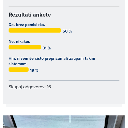
Rezultati ankete
Da, brez pomisleka.
50 %
Ne, nikakor.
31 %
Hm, nisem še čisto prepričan ali zaupam takim
sistemom.
19 %
Skupaj odgovorov: 16