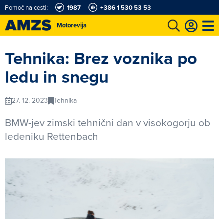
Pomoč na cesti:
1987
+386 1 530 53 53
Motorevija
t
Karting in motošportni center
Najboljši za volanom
Moj AMZS
Tehnika: Brez voznika po
ledu in snegu
27. 12. 2023
Tehnika
BMW-jev zimski tehnični dan v visokogorju ob
ledeniku Rettenbach