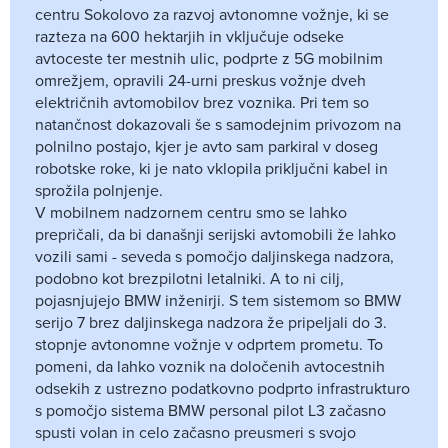
centru Sokolovo za razvoj avtonomne vožnje, ki se
razteza na 600 hektarjih in vključuje odseke
avtoceste ter mestnih ulic, podprte z 5G mobilnim
omrežjem, opravili 24-urni preskus vožnje dveh
električnih avtomobilov brez voznika. Pri tem so
natančnost dokazovali še s samodejnim privozom na
polnilno postajo, kjer je avto sam parkiral v doseg
robotske roke, ki je nato vklopila priključni kabel in
sprožila polnjenje.
V mobilnem nadzornem centru smo se lahko
prepričali, da bi današnji serijski avtomobili že lahko
vozili sami - seveda s pomočjo daljinskega nadzora,
podobno kot brezpilotni letalniki. A to ni cilj,
pojasnjujejo BMW inženirji. S tem sistemom so BMW
serijo 7 brez daljinskega nadzora že pripeljali do 3.
stopnje avtonomne vožnje v odprtem prometu. To
pomeni, da lahko voznik na določenih avtocestnih
odsekih z ustrezno podatkovno podprto infrastrukturo
s pomočjo sistema BMW personal pilot L3 začasno
spusti volan in celo začasno preusmeri s svojo