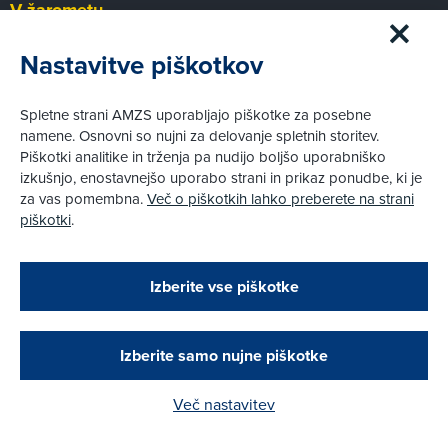
V žarometu
Uvodnik
Nastavitve piškotkov
Avto-moto
Pogovor
Šport
Spletne strani AMZS uporabljajo piškotke za posebne
namene. Osnovni so nujni za delovanje spletnih storitev.
Piškotki analitike in trženja pa nudijo boljšo uporabniško
Test
izkušnjo, enostavnejšo uporabo strani in prikaz ponudbe, ki je
za vas pomembna.
Več o piškotkih lahko preberete na strani
Pnevmatike
piškotki
.
Otroški varnostni sedeži
Naprave
Zapri
Preskusni trki
Podarjamo vam 10 €!
Izberite vse piškotke
Drugi testi
Obstoječi in novi AMZS člani, ki boste v AMZS
centru sklenili avtomobilsko zavarovanje in
opravili registracijo vozila, boste prejeli
vrednostno darilno kartico z dobroimetjem v višini
Mobilnost
Izberite samo nujne piškotke
10 €.
Promet
Več nastavitev
Kako do darila?
Nasveti
Na poti