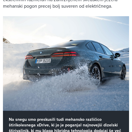
mehanski pogon precej bolj suveren od električnega.
Na snegu smo preskusili tudi mehansko različico
štirikolesnega xDrive, ki jo je poganjal najnovejši dizelski
štirivaljnik, ki mu blaga hibridna tehnologija dodajaj še več