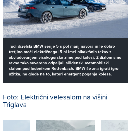
Tudi dizelski BMW serije 5 s pol manj navora in le dobro
tretjino moči električnega i5 ni imel nikakršnih težav z
obvladovanjem visokogorske zime pod kolesi. Z dizlom smo
ravno tako suvereno odpeljali söldenski avtomobilski
slalom pod ledenikom Rettenbach. BMW še zna igrati igro
užitka, ne glede na to, kateri energent poganja kolesa.
Foto: Električni velesalom na višini
Triglava