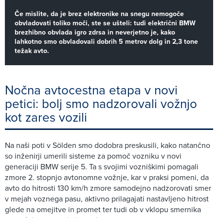
Če mislite, da je brez elektronike na snegu nemogoče
obvladovati toliko moči, ste se ušteli: tudi električni BMW
brezhibno obvlada igro zdrsa in neverjetno je, kako
lahkotno smo obvladovali dobrih 5 metrov dolg in 2,3 tone
težak avto.
Nočna avtocestna etapa v novi
petici: bolj smo nadzorovali vožnjo
kot zares vozili
Na naši poti v Sölden smo dodobra preskusili, kako natančno
so inženirji umerili sisteme za pomoč vozniku v novi
generaciji BMW serije 5. Ta s svojimi vozniškimi pomagali
zmore 2. stopnjo avtonomne vožnje, kar v praksi pomeni, da
avto do hitrosti 130 km/h zmore samodejno nadzorovati smer
v mejah voznega pasu, aktivno prilagajati nastavljeno hitrost
glede na omejitve in promet ter tudi ob v vklopu smernika