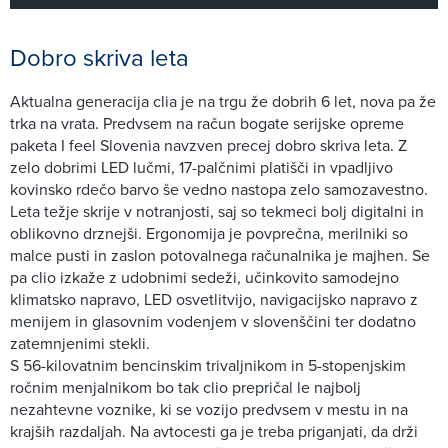
Dobro skriva leta
Aktualna generacija clia je na trgu že dobrih 6 let, nova pa že
trka na vrata. Predvsem na račun bogate serijske opreme
paketa I feel Slovenia navzven precej dobro skriva leta. Z
zelo dobrimi LED lučmi, 17-palčnimi platišči in vpadljivo
kovinsko rdečo barvo še vedno nastopa zelo samozavestno.
Leta težje skrije v notranjosti, saj so tekmeci bolj digitalni in
oblikovno drznejši. Ergonomija je povprečna, merilniki so
malce pusti in zaslon potovalnega računalnika je majhen. Se
pa clio izkaže z udobnimi sedeži, učinkovito samodejno
klimatsko napravo, LED osvetlitvijo, navigacijsko napravo z
menijem in glasovnim vodenjem v slovenščini ter dodatno
zatemnjenimi stekli.
S 56-kilovatnim bencinskim trivaljnikom in 5-stopenjskim
ročnim menjalnikom bo tak clio prepričal le najbolj
nezahtevne voznike, ki se vozijo predvsem v mestu in na
krajših razdaljah. Na avtocesti ga je treba priganjati, da drži