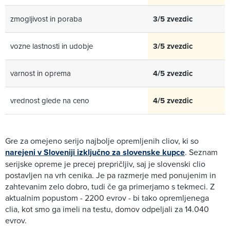
zmogljivost in poraba
3/5 zvezdic
vozne lastnosti in udobje
3/5 zvezdic
varnost in oprema
4/5 zvezdic
vrednost glede na ceno
4/5 zvezdic
Gre za omejeno serijo najbolje opremljenih cliov, ki so
narejeni v Sloveniji izključno za slovenske kupce
. Seznam
serijske opreme je precej prepričljiv, saj je slovenski clio
postavljen na vrh cenika. Je pa razmerje med ponujenim in
zahtevanim zelo dobro, tudi če ga primerjamo s tekmeci. Z
aktualnim popustom - 2200 evrov - bi tako opremljenega
clia, kot smo ga imeli na testu, domov odpeljali za 14.040
evrov.