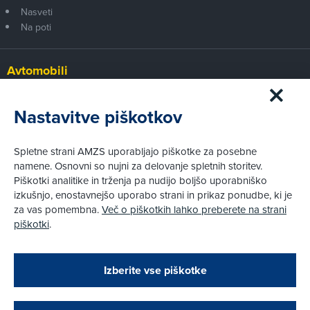
Nasveti
Na poti
Avtomobili
Panorama
Prvi pogled
Nastavitve piškotkov
Za volanom
Test
Spletne strani AMZS uporabljajo piškotke za posebne
Tehnika
namene. Osnovni so nujni za delovanje spletnih storitev.
Piškotki analitike in trženja pa nudijo boljšo uporabniško
izkušnjo, enostavnejšo uporabo strani in prikaz ponudbe, ki je
Pravni vidiki
za vas pomembna.
Več o piškotkih lahko preberete na strani
Piškotki
piškotki
.
Politika zasebnosti
Pravno obvestilo
Zapri
Podarjamo vam 10 €!
Izberite vse piškotke
Obstoječi in novi AMZS člani, ki boste v AMZS
centru sklenili avtomobilsko zavarovanje in
© AMZS
Produkcija:
Creatim
|
opravili registracijo vozila, boste prejeli
Pri spletni včlanitvi so podprta naslednja plačilna sredstva: