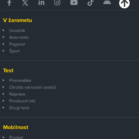
V žarometu
Uvodnik
Avto-moto
Pogovor
Šport
Test
Pnevmatike
Otroški varnostni sedeži
Naprave
Preskusni trki
Drugi testi
Mobilnost
Promet