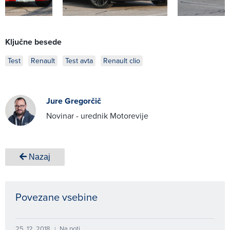
Ključne besede
Test
Renault
Test avta
Renault clio
Jure Gregorčič
Novinar - urednik Motorevije
Nazaj
Povezane vsebine
25. 12. 2018
Na poti
|