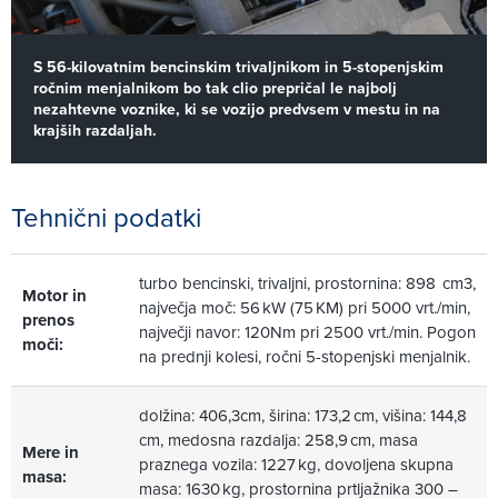
S 56-kilovatnim bencinskim trivaljnikom in 5-stopenjskim
ročnim menjalnikom bo tak clio prepričal le najbolj
nezahtevne voznike, ki se vozijo predvsem v mestu in na
krajših razdaljah.
Tehnični podatki
turbo bencinski, trivaljni, prostornina: 898 cm3,
Motor in
največja moč: 56 kW (75 KM) pri 5000 vrt./min,
prenos
največji navor: 120Nm pri 2500 vrt./min. Pogon
moči:
na prednji kolesi, ročni 5-stopenjski menjalnik.
dolžina: 406,3cm, širina: 173,2 cm, višina: 144,8
cm, medosna razdalja: 258,9 cm, masa
Mere in
praznega vozila: 1227 kg, dovoljena skupna
masa:
masa: 1630 kg, prostornina prtljažnika 300 –