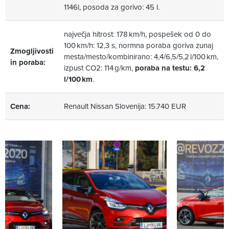
1146l, posoda za gorivo: 45 l.
največja hitrost: 178 km/h, pospešek od 0 do
100 km/h: 12,3 s, normna poraba goriva zunaj
Zmogljivosti
mesta/mesto/kombinirano: 4,4/6,5/5,2 l/100 km,
in poraba:
izpust CO2: 114 g/km,
poraba na testu: 6,2
l/100 km
.
Cena:
Renault Nissan Slovenija: 15.740 EUR