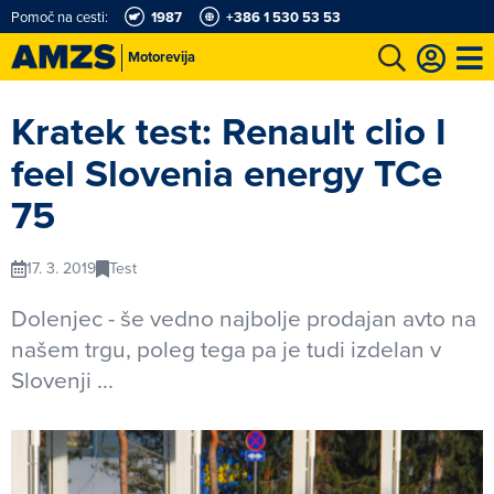
Pomoč na cesti:
1987
+386 1 530 53 53
Motorevija
t
Karting in motošportni center
Najboljši za volanom
Moj AMZS
Kratek test: Renault clio I
feel Slovenia energy TCe
75
17. 3. 2019
Test
Dolenjec - še vedno najbolje prodajan avto na
našem trgu, poleg tega pa je tudi izdelan v
Slovenji ...