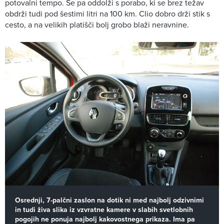
potovalni tempo. Se pa oddolži s porabo, ki se brez težav
obdrži tudi pod šestimi litri na 100 km. Clio dobro drži stik s
cesto, a na velikih platišči bolj grobo blaži neravnine.
Osrednji, 7-palčni zaslon na dotik ni med najbolj odzivnimi
in tudi živa slika iz vzvratne kamere v slabih svetlobnih
pogojih ne ponuja najbolj kakovostnega prikaza. Ima pa