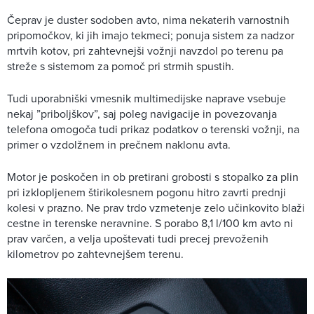
Čeprav je duster sodoben avto, nima nekaterih varnostnih
pripomočkov, ki jih imajo tekmeci; ponuja sistem za nadzor
mrtvih kotov, pri zahtevnejši vožnji navzdol po terenu pa
streže s sistemom za pomoč pri strmih spustih.
Tudi uporabniški vmesnik multimedijske naprave vsebuje
nekaj ”priboljškov”, saj poleg navigacije in povezovanja
telefona omogoča tudi prikaz podatkov o terenski vožnji, na
primer o vzdolžnem in prečnem naklonu avta.
Motor je poskočen in ob pretirani grobosti s stopalko za plin
pri izklopljenem štirikolesnem pogonu hitro zavrti prednji
kolesi v prazno. Ne prav trdo vzmetenje zelo učinkovito blaži
cestne in terenske neravnine. S porabo 8,1 l/100 km avto ni
prav varčen, a velja upoštevati tudi precej prevoženih
kilometrov po zahtevnejšem terenu.