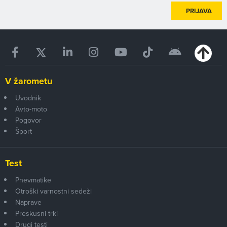
PRIJAVA
V žarometu
Uvodnik
Avto-moto
Pogovor
Šport
Test
Pnevmatike
Otroški varnostni sedeži
Naprave
Preskusni trki
Drugi testi