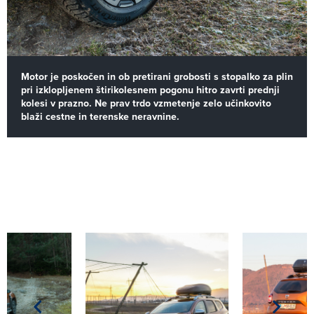
Motor je poskočen in ob pretirani grobosti s stopalko za plin
pri izklopljenem štirikolesnem pogonu hitro zavrti prednji
kolesi v prazno. Ne prav trdo vzmetenje zelo učinkovito
blaži cestne in terenske neravnine.