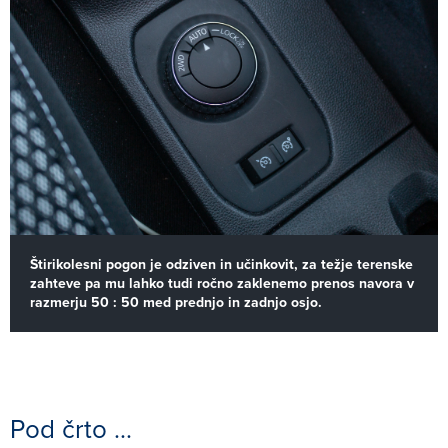
Štirikolesni pogon je odziven in učinkovit, za težje terenske
zahteve pa mu lahko tudi ročno zaklenemo prenos navora v
razmerju 50 : 50 med prednjo in zadnjo osjo.
Pod črto ...