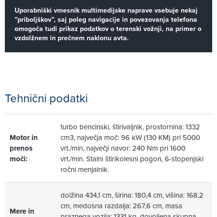
Uporabniški vmesnik multimedijske naprave vsebuje nekaj
”priboljškov”, saj poleg navigacije in povezovanja telefona
omogoča tudi prikaz podatkov o terenski vožnji, na primer o
vzdolžnem in prečnem naklonu avta.
Tehnični podatki
turbo bencinski, štirivaljnik, prostornina: 1332
Motor in
cm3, največja moč: 96 kW (130 KM) pri 5000
prenos
vrt./min, največji navor: 240 Nm pri 1600
moči:
vrt./min. Stalni štirikolesni pogon, 6-stopenjski
ročni menjalnik.
dolžina 434,1 cm, širina: 180,4 cm, višina: 168,2
cm, medosna razdalja: 267,6 cm, masa
Mere in
praznega vozila: 1331 kg, dovoljena skupna