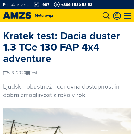
Pomoč na cesti:
1987
+386 1 530 53 53
Motorevija
t
Karting in motošportni center
Najboljši za volanom
Moj AMZS
Kratek test: Dacia duster
1.3 TCe 130 FAP 4x4
adventure
5. 3. 2020
Test
Ljudski robustnež - cenovna dostopnost in
dobra zmogljivost z roko v roki