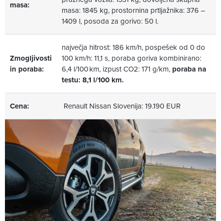
masa:
masa: 1845 kg, prostornina prtljažnika: 376 –
1409 l, posoda za gorivo: 50 l.
največja hitrost: 186 km/h, pospešek od 0 do
Zmogljivosti
100 km/h: 11,1 s,
poraba goriva kombinirano:
in poraba:
6,4 l/100 km, izpust CO2: 171 g/km,
poraba na
testu: 8,1 l/100 km.
Cena:
Renault Nissan Slovenija
: 19.190 EUR