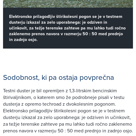
Elektronsko prilagodljiv štirikolesni pogon se je v testnem
dusterju izkazal za zelo uporabnega: je odziven in
učinkovit, za težje terenske zahteve pa mu lahko tudi ročno
zaklenemo prenos navora v razmerju 50 : 50 med prednjo
in zadnjo osjo.
Sodobnost, ki pa ostaja povprečna
Testni duster je bil opremljen z 1,3-litrskim bencinskim
štirivaljnikom, o katerem smo že podrobneje pisali v testu
dusterja z opremo techroad z dvokolesnim pogonom.
Elektronsko prilagodljiv štirikolesni pogon se je v testnem
dusterju izkazal za zelo uporabnega: je odziven in učinkovit,
za težje terenske zahteve pa mu lahko tudi ročno zaklenemo
prenos navora v razmerju 50 : 50 med prednjo in zadnjo osjo.