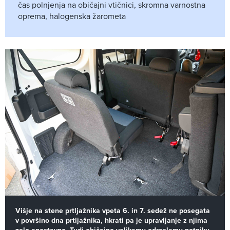
čas polnjenja na običajni vtičnici, skromna varnostna
oprema, halogenska žarometa
Višje na stene prtljažnika vpeta 6. in 7. sedež ne posegata
v površino dna prtljažnika, hkrati pa je upravljanje z njima