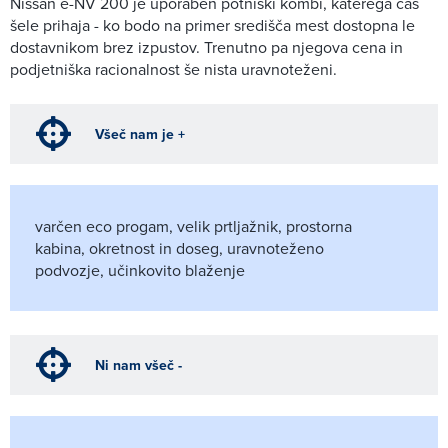
Nissan e-NV 200 je uporaben potniški kombi, katerega čas
šele prihaja - ko bodo na primer središča mest dostopna le
dostavnikom brez izpustov. Trenutno pa njegova cena in
podjetniška racionalnost še nista uravnoteženi.
Všeč nam je +
varčen eco progam, velik prtljažnik, prostorna
kabina, okretnost in doseg, uravnoteženo
podvozje, učinkovito blaženje
Ni nam všeč -