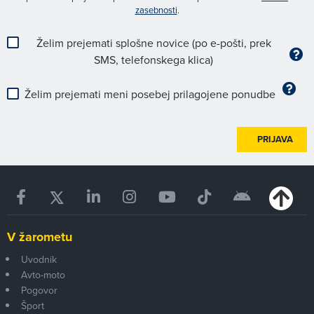
zasebnosti
.
Želim prejemati splošne novice (po e-pošti, prek
SMS, telefonskega klica)
Želim prejemati meni posebej prilagojene ponudbe
PRIJAVA
V žarometu
Uvodnik
Avto-moto
Pogovor
Šport