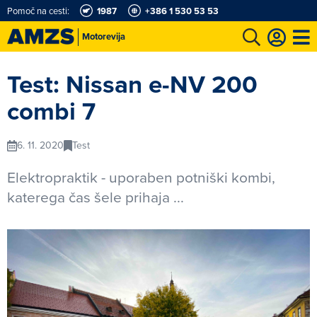
Pomoč na cesti:
1987
+386 1 530 53 53
Motorevija
t
Karting in motošportni center
Najboljši za volanom
Moj AMZS
Test: Nissan e-NV 200
combi 7
6. 11. 2020
Test
Elektropraktik - uporaben potniški kombi,
katerega čas šele prihaja ...