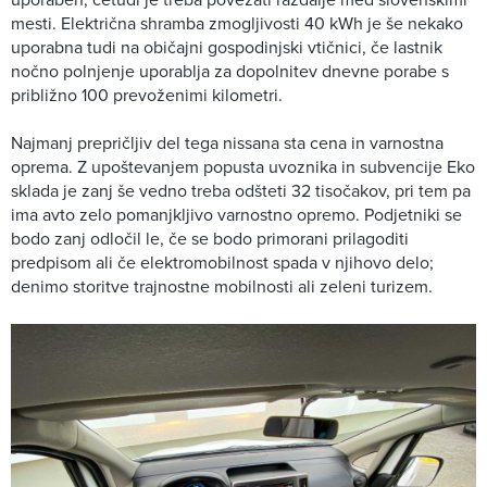
mesti. Električna shramba zmogljivosti 40 kWh je še nekako
uporabna tudi na običajni gospodinjski vtičnici, če lastnik
nočno polnjenje uporablja za dopolnitev dnevne porabe s
približno 100 prevoženimi kilometri.
Najmanj prepričljiv del tega nissana sta cena in varnostna
oprema. Z upoštevanjem popusta uvoznika in subvencije Eko
sklada je zanj še vedno treba odšteti 32 tisočakov, pri tem pa
ima avto zelo pomanjkljivo varnostno opremo. Podjetniki se
bodo zanj odločil le, če se bodo primorani prilagoditi
predpisom ali če elektromobilnost spada v njihovo delo;
denimo storitve trajnostne mobilnosti ali zeleni turizem.