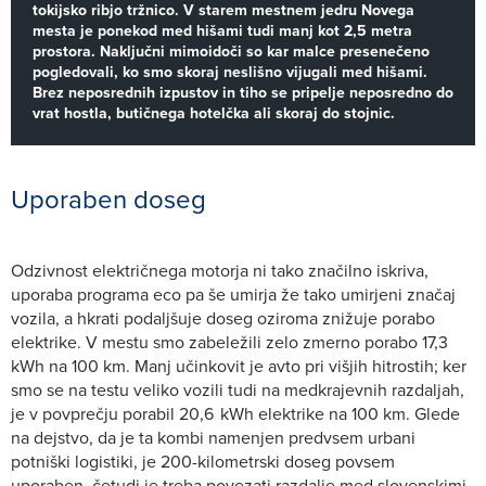
tokijsko ribjo tržnico. V starem mestnem jedru Novega
mesta je ponekod med hišami tudi manj kot 2,5 metra
prostora. Naključni mimoidoči so kar malce presenečeno
pogledovali, ko smo skoraj neslišno vijugali med hišami.
Brez neposrednih izpustov in tiho se pripelje neposredno do
vrat hostla, butičnega hotelčka ali skoraj do stojnic.
Uporaben doseg
Odzivnost električnega motorja ni tako značilno iskriva,
uporaba programa eco pa še umirja že tako umirjeni značaj
vozila, a hkrati podaljšuje doseg oziroma znižuje porabo
elektrike. V mestu smo zabeležili zelo zmerno porabo 17,3
kWh na 100 km. Manj učinkovit je avto pri višjih hitrostih; ker
smo se na testu veliko vozili tudi na medkrajevnih razdaljah,
je v povprečju porabil 20,6 kWh elektrike na 100 km. Glede
na dejstvo, da je ta kombi namenjen predvsem urbani
potniški logistiki, je 200-kilometrski doseg povsem
uporaben, četudi je treba povezati razdalje med slovenskimi