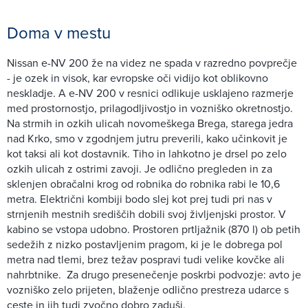
Doma v mestu
Nissan e-NV 200 že na videz ne spada v razredno povprečje
- je ozek in visok, kar evropske oči vidijo kot oblikovno
neskladje. A e-NV 200 v resnici odlikuje usklajeno razmerje
med prostornostjo, prilagodljivostjo in vozniško okretnostjo.
Na strmih in ozkih ulicah novomeškega Brega, starega jedra
nad Krko, smo v zgodnjem jutru preverili, kako učinkovit je
kot taksi ali kot dostavnik. Tiho in lahkotno je drsel po zelo
ozkih ulicah z ostrimi zavoji. Je odlično pregleden in za
sklenjen obračalni krog od robnika do robnika rabi le 10,6
metra. Električni kombiji bodo slej kot prej tudi pri nas v
strnjenih mestnih središčih dobili svoj življenjski prostor. V
kabino se vstopa udobno. Prostoren prtljažnik (870 l) ob petih
sedežih z nizko postavljenim pragom, ki je le dobrega pol
metra nad tlemi, brez težav pospravi tudi velike kovčke ali
nahrbtnike. Za drugo presenečenje poskrbi podvozje: avto je
vozniško zelo prijeten, blaženje odlično prestreza udarce s
ceste in jih tudi zvočno dobro zaduši.