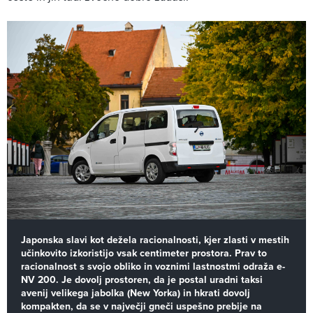
Japonska slavi kot dežela racionalnosti, kjer zlasti v mestih
učinkovito izkoristijo vsak centimeter prostora. Prav to
racionalnost s svojo obliko in voznimi lastnostmi odraža e-
NV 200. Je dovolj prostoren, da je postal uradni taksi
avenij velikega jabolka (New Yorka) in hkrati dovolj
kompakten, da se v največji gneči uspešno prebije na