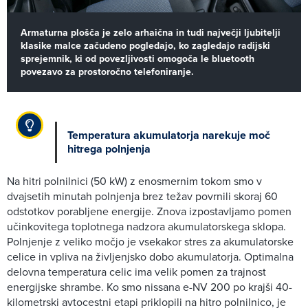
Armaturna plošča je zelo arhaična in tudi največji ljubitelji
klasike malce začudeno pogledajo, ko zagledajo radijski
sprejemnik, ki od povezljivosti omogoča le bluetooth
povezavo za prostoročno telefoniranje.
Temperatura akumulatorja narekuje moč
hitrega polnjenja
Na hitri polnilnici (50 kW) z enosmernim tokom smo v
dvajsetih minutah polnjenja brez težav povrnili skoraj 60
odstotkov porabljene energije. Znova izpostavljamo pomen
učinkovitega toplotnega nadzora akumulatorskega sklopa.
Polnjenje z veliko močjo je vsekakor stres za akumulatorske
celice in vpliva na življenjsko dobo akumulatorja. Optimalna
delovna temperatura celic ima velik pomen za trajnost
energijske shrambe. Ko smo nissana e-NV 200 po krajši 40-
kilometrski avtocestni etapi priklopili na hitro polnilnico, je