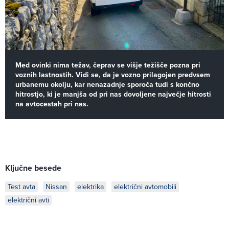
Med ovinki nima težav, čeprav se višje težišče pozna pri
voznih lastnostih. Vidi se, da je vozno prilagojen predvsem
urbanemu okolju, kar nenazadnje sporoča tudi s končno
hitrostjo, ki je manjša od pri nas dovoljene največje hitrosti
na avtocestah pri nas.
Ključne besede
Test avta
Nissan
elektrika
električni avtomobili
električni avti