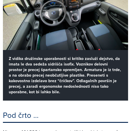
Z vidika družinske uporabnosti si kritiko zasluži dejstvo, da
imata le dva sedeža sidrišča isofix. Voznikov delovni
prostor je precej špartansko opremljen. Armatura je iz trde,
a na obrabo precej neobčutljive plastike. Preseneti s
kakovostno izdelavo brez “čričkov”. Odlagalnih površin je
precej, a zaradi ergonomske nedoslednosti niso tako
uporabne, kot bi lahko bile.
Pod črto …