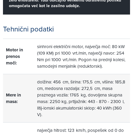
zelo enostavno. Tudi običajno velikemu odraslemu potniku
omogočata več kot le zasilno udobje.
Tehnični podatki
sinhroni električni motor, največja moč: 80 kW
Motor in
(109 KM) pri 1000 vrt./min, največji navor: 254
prenos
Nm pri 1000 vrt./min. Pogon na prednji kolesi,
moči:
samodejni menjalnik (reduktorski).
dolžina: 456 cm, širina: 175,5 cm, višina: 185,8
cm, medosna razdalja: 272,5 cm, masa
Mere in
praznega vozila: 1765 kg, dovoljena skupna
masa:
masa: 2250 kg, prtljažnik: 443 - 870 - 2300 l,
litij-ionski akumulatorski sklop: 40 kWh (360
V).
največja hitrost: 123 km/h, pospešek od 0 do