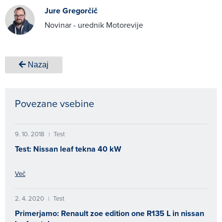
Jure Gregorčič
Novinar - urednik Motorevije
Nazaj
Povezane vsebine
9. 10. 2018
Test
|
Test: Nissan leaf tekna 40 kW
Več
2. 4. 2020
Test
|
Primerjamo: Renault zoe edition one R135 L in nissan