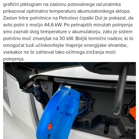
grafični piktogram na zaslonu potovalnega računalnika
prikazoval optimalno temperaturo akumulatorskega sklopa.
Zaslon hitre polnilnice na Petrolovi črpalki Dul je pokazal, da
avto polni z močjo 44,6 kW. Po petnajstih minutah polnjenja
smo zaznali dvig temperature v akumulatorju, zato je sistem
polnilno moč zmanjšal na 30 kW. Boljši termični nadzor, ki bi
omogočal tudi učinkovitejše hlajenje energijske shrambe,
vsekakor ne bi zahteval tako očitnega znižanja moči
polnjenja.