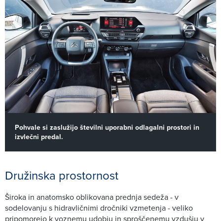
Pohvale si zaslužijo številni uporabni odlagalni prostori in
izvlečni predal.
Družinska prostornost
Široka in anatomsko oblikovana prednja sedeža - v
sodelovanju s hidravličnimi dročniki vzmetenja - veliko
pripomorejo k voznemu udobju in sproščenemu vzdušju v