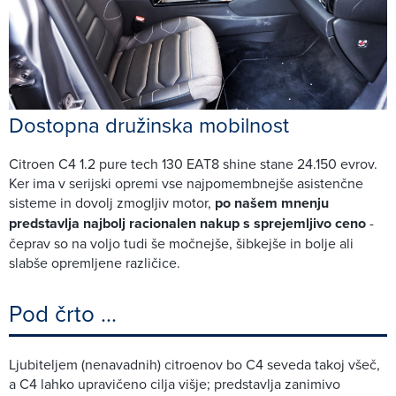
Dostopna družinska mobilnost
Citroen C4 1.2 pure tech 130 EAT8 shine stane 24.150 evrov.
Ker ima v serijski opremi vse najpomembnejše asistenčne
sisteme in dovolj zmogljiv motor,
po našem mnenju
predstavlja najbolj racionalen nakup s sprejemljivo ceno
-
čeprav so na voljo tudi še močnejše, šibkejše in bolje ali
slabše opremljene različice.
Pod črto ...
Ljubiteljem (nenavadnih) citroenov bo C4 seveda takoj všeč,
a C4 lahko upravičeno cilja višje; predstavlja zanimivo