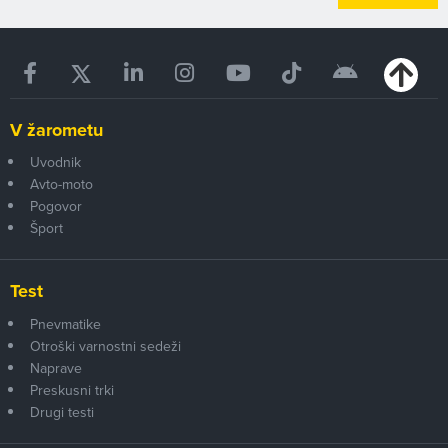
V žarometu
Uvodnik
Avto-moto
Pogovor
Šport
Test
Pnevmatike
Otroški varnostni sedeži
Naprave
Preskusni trki
Drugi testi