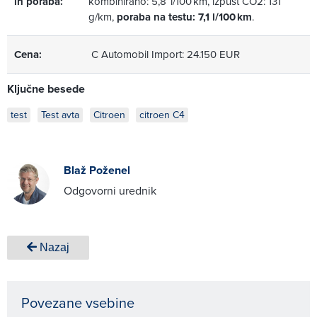
in poraba:
kombinirano: 5,8 l/100 km, izpust CO2: 131
g/km,
poraba na testu: 7,1 l/100 km
.
Cena:
C Automobil Import: 24.150 EUR
Ključne besede
test
Test avta
Citroen
citroen C4
Blaž Poženel
Odgovorni urednik
Nazaj
Povezane vsebine