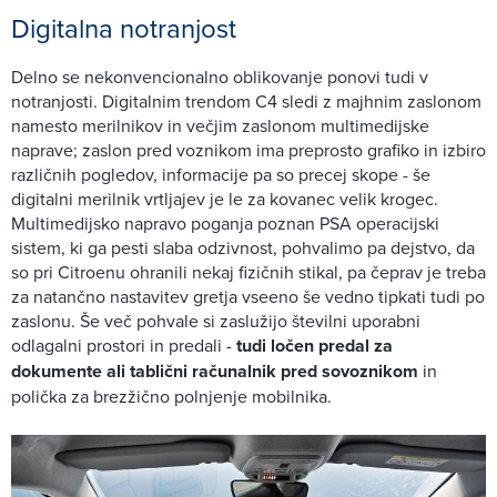
Digitalna notranjost
Delno se nekonvencionalno oblikovanje ponovi tudi v
notranjosti. Digitalnim trendom C4 sledi z majhnim zaslonom
namesto merilnikov in večjim zaslonom multimedijske
naprave; zaslon pred voznikom ima preprosto grafiko in izbiro
različnih pogledov, informacije pa so precej skope - še
digitalni merilnik vrtljajev je le za kovanec velik krogec.
Multimedijsko napravo poganja poznan PSA operacijski
sistem, ki ga pesti slaba odzivnost, pohvalimo pa dejstvo, da
so pri Citroenu ohranili nekaj fizičnih stikal, pa čeprav je treba
za natančno nastavitev gretja vseeno še vedno tipkati tudi po
zaslonu. Še več pohvale si zaslužijo številni uporabni
odlagalni prostori in predali -
tudi ločen predal za
dokumente ali tablični računalnik pred sovoznikom
in
polička za brezžično polnjenje mobilnika.