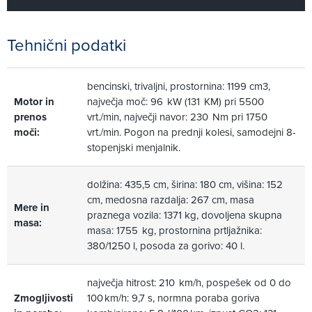
Tehnični podatki
bencinski, trivaljni, prostornina: 1199 cm3,
Motor in
največja moč: 96 kW (131 KM) pri 5500
prenos
vrt./min, največji navor: 230 Nm pri 1750
moči:
vrt./min. Pogon na prednji kolesi, samodejni 8-
stopenjski menjalnik.
dolžina: 435,5 cm, širina: 180 cm, višina: 152
cm, medosna razdalja: 267 cm, masa
Mere in
praznega vozila: 1371 kg, dovoljena skupna
masa:
masa: 1755 kg, prostornina prtljažnika:
380/1250 l, posoda za gorivo: 40 l.
največja hitrost: 210 km/h, pospešek od 0 do
Zmogljivosti
100 km/h: 9,7 s, normna poraba goriva