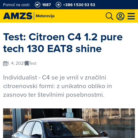
Pomoč na cesti:
1987
+386 1 530 53 53
Motorevija
t
Karting in motošportni center
Najboljši za volanom
Moj AMZS
Test: Citroen C4 1.2 pure
tech 130 EAT8 shine
1. 4. 2021
Test
Individualist - C4 se je vrnil v značilni
citroenovski formi: z unikatno obliko in
zasnovo ter številnimi posebnostmi.