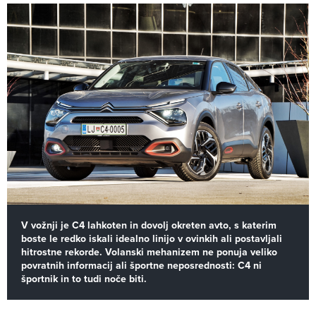
V vožnji je C4 lahkoten in dovolj okreten avto, s katerim
boste le redko iskali idealno linijo v ovinkih ali postavljali
hitrostne rekorde. Volanski mehanizem ne ponuja veliko
povratnih informacij ali športne neposrednosti: C4 ni
športnik in to tudi noče biti.