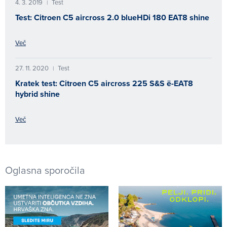
4. 3. 2019
Test
|
Test: Citroen C5 aircross 2.0 blueHDi 180 EAT8 shine
Več
27. 11. 2020
Test
|
Kratek test: Citroen C5 aircross 225 S&S ë-EAT8
hybrid shine
Več
Oglasna sporočila