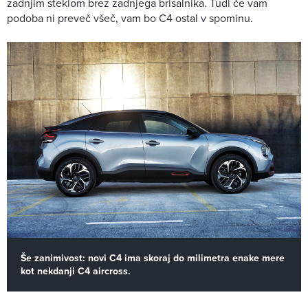
zadnjim steklom brez zadnjega brisalnika. Tudi če vam
podoba ni preveč všeč, vam bo C4 ostal v spominu.
Še zanimivost: novi C4 ima skoraj do milimetra enake mere
kot nekdanji C4 aircross.