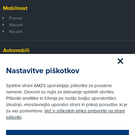
Mobilnost
Promet
Nasveti
Na poti
Avtomobili
Panorama
Prvi pogled
Nastavitve piškotkov
Za volanom
Test
Spletne strani AMZS uporabljajo piškotke za posebne
Tehnika
namene. Osnovni so nujni za delovanje spletnih storitev.
Piškotki analitike in trženja pa nudijo boljšo uporabniško
izkušnjo, enostavnejšo uporabo strani in prikaz ponudbe, ki je
Pravni vidiki
za vas pomembna.
Več o piškotkih lahko preberete na strani
Piškotki
piškotki
.
Politika zasebnosti
Pravno obvestilo
Zapri