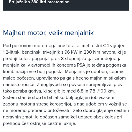
Prtljažnik s 380 litri prostornine.
Majhen motor, velik menjalnik
Pod pokrovom motornega prostora je imel testni C4 vgrajen
1,2-litrski bencinski trivaljnik s 96 kW in 230 Nm navora, ki je
prednji kolesi poganjal prek 8-stopenjskega samodejnega
menjalnika: v avtomobilih koncerna PSA je takšna pogonska
kombinacija vse bolj pogosta. Menjalnik je udoben, čeprav
malce počasen, upravljamo pa ga s hecno majhnim stikalom
namesto ročice. Zmogljivosti so povsem sprejemljive, prav
tako poraba goriva, ki se giblje med 6,8 in 7,8 l/100 km.
Sistem start & stop bi bil lahko bolj uglajen (ob vsakem
zagonu motorja strese karoserijo), a nad udobjem v vožnji se
ne moremo pretirano pritoževati - zelo dobro glajenje cestnih
neravnin zmoti le občasen zamolkel udarec obes koles pri
prehodu čez ostrejše cestne luknje.