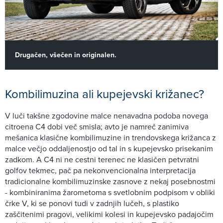
Drugačen, všečen in originalen.
Kombilimuzina ali kupejevski križanec?
V luči takšne zgodovine malce nenavadna podoba novega
citroena C4 dobi več smisla; avto je namreč zanimiva
mešanica klasične kombilimuzine in trendovskega križanca z
malce večjo oddaljenostjo od tal in s kupejevsko prisekanim
zadkom. A C4 ni ne cestni terenec ne klasičen petvratni
golfov tekmec, pač pa nekonvencionalna interpretacija
tradicionalne kombilimuzinske zasnove z nekaj posebnostmi
- kombiniranima žarometoma s svetlobnim podpisom v obliki
črke V, ki se ponovi tudi v zadnjih lučeh, s plastiko
zaščitenimi pragovi, velikimi kolesi in kupejevsko padajočim