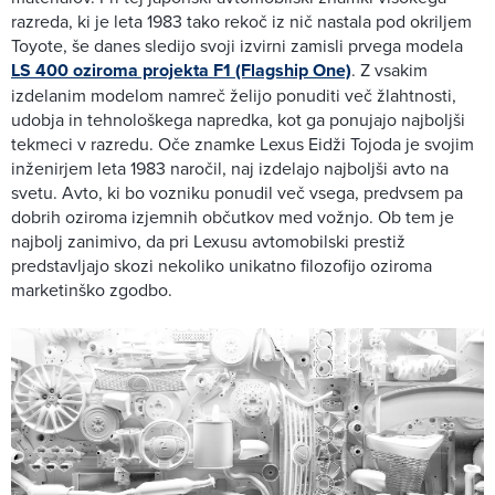
razreda, ki je leta 1983 tako rekoč iz nič nastala pod okriljem
Toyote, še danes sledijo svoji izvirni zamisli prvega modela
LS 400 oziroma projekta F1 (Flagship One)
. Z vsakim
izdelanim modelom namreč želijo ponuditi več žlahtnosti,
udobja in tehnološkega napredka, kot ga ponujajo najboljši
tekmeci v razredu. Oče znamke Lexus Eidži Tojoda je svojim
inženirjem leta 1983 naročil, naj izdelajo najboljši avto na
svetu. Avto, ki bo vozniku ponudil več vsega, predvsem pa
dobrih oziroma izjemnih občutkov med vožnjo. Ob tem je
najbolj zanimivo, da pri Lexusu avtomobilski prestiž
predstavljajo skozi nekoliko unikatno filozofijo oziroma
marketinško zgodbo.