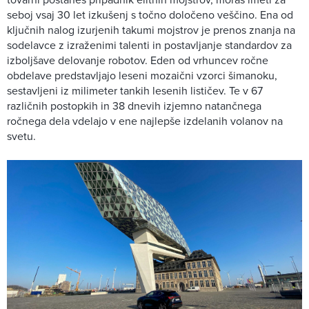
seboj vsaj 30 let izkušenj s točno določeno veščino. Ena od
ključnih nalog izurjenih takumi mojstrov je prenos znanja na
sodelavce z izraženimi talenti in postavljanje standardov za
izboljšave delovanje robotov. Eden od vrhuncev ročne
obdelave predstavljajo leseni mozaični vzorci šimanoku,
sestavljeni iz milimeter tankih lesenih lističev. Te v 67
različnih postopkih in 38 dnevih izjemno natančnega
ročnega dela vdelajo v ene najlepše izdelanih volanov na
svetu.