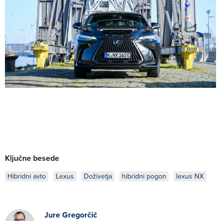
Ključne besede
Hibridni avto
Lexus
Doživetja
hibridni pogon
lexus NX
Jure Gregorčič