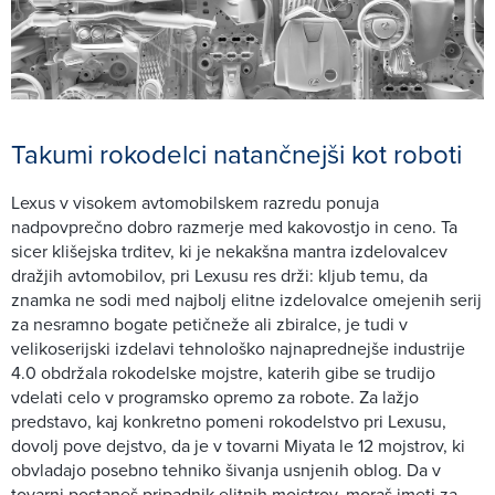
Takumi rokodelci natančnejši kot roboti
Lexus v visokem avtomobilskem razredu ponuja
nadpovprečno dobro razmerje med kakovostjo in ceno. Ta
sicer klišejska trditev, ki je nekakšna mantra izdelovalcev
dražjih avtomobilov, pri Lexusu res drži: kljub temu, da
znamka ne sodi med najbolj elitne izdelovalce omejenih serij
za nesramno bogate petičneže ali zbiralce, je tudi v
velikoserijski izdelavi tehnološko najnaprednejše industrije
4.0 obdržala rokodelske mojstre, katerih gibe se trudijo
vdelati celo v programsko opremo za robote. Za lažjo
predstavo, kaj konkretno pomeni rokodelstvo pri Lexusu,
dovolj pove dejstvo, da je v tovarni Miyata le 12 mojstrov, ki
obvladajo posebno tehniko šivanja usnjenih oblog. Da v
tovarni postaneš pripadnik elitnih mojstrov, moraš imeti za