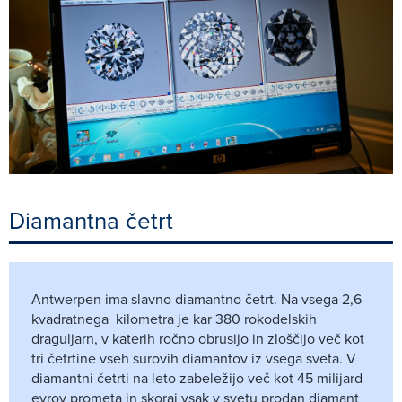
Diamantna četrt
Antwerpen ima slavno diamantno četrt. Na vsega 2,6
kvadratnega kilometra je kar 380 rokodelskih
draguljarn, v katerih ročno obrusijo in zloščijo več kot
tri četrtine vseh surovih diamantov iz vsega sveta. V
diamantni četrti na leto zabeležijo več kot 45 milijard
evrov prometa in skoraj vsak v svetu prodan diamant