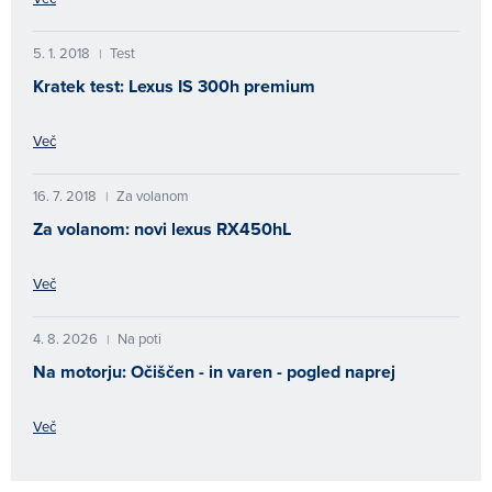
5. 1. 2018
Test
|
Kratek test: Lexus IS 300h premium
Več
16. 7. 2018
Za volanom
|
Za volanom: novi lexus RX450hL
Več
4. 8. 2026
Na poti
|
Na motorju: Očiščen - in varen - pogled naprej
Več