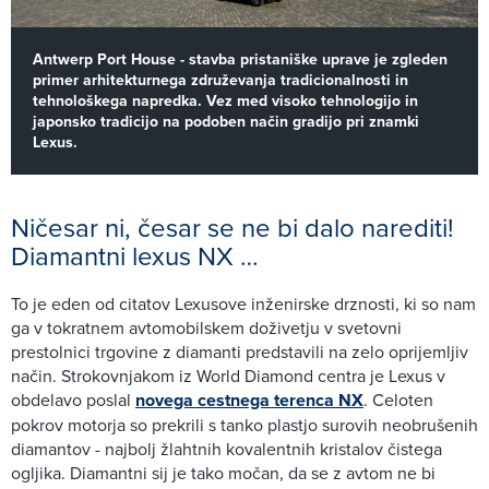
Antwerp Port House - stavba pristaniške uprave je zgleden
primer arhitekturnega združevanja tradicionalnosti in
tehnološkega napredka. Vez med visoko tehnologijo in
japonsko tradicijo na podoben način gradijo pri znamki
Lexus.
Ničesar ni, česar se ne bi dalo narediti!
Diamantni lexus NX …
To je eden od citatov Lexusove inženirske drznosti, ki so nam
ga v tokratnem avtomobilskem doživetju v svetovni
prestolnici trgovine z diamanti predstavili na zelo oprijemljiv
način. Strokovnjakom iz World Diamond centra je Lexus v
obdelavo poslal
novega cestnega terenca NX
. Celoten
pokrov motorja so prekrili s tanko plastjo surovih neobrušenih
diamantov - najbolj žlahtnih kovalentnih kristalov čistega
ogljika. Diamantni sij je tako močan, da se z avtom ne bi