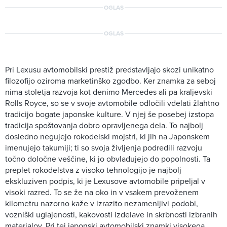
OGLAS
OGLAS
Pri Lexusu avtomobilski prestiž predstavljajo skozi unikatno
filozofijo oziroma marketinško zgodbo. Ker znamka za seboj
nima stoletja razvoja kot denimo Mercedes ali pa kraljevski
Rolls Royce, so se v svoje avtomobile odločili vdelati žlahtno
tradicijo bogate japonske kulture. V njej še posebej izstopa
tradicija spoštovanja dobro opravljenega dela. To najbolj
dosledno negujejo rokodelski mojstri, ki jih na Japonskem
imenujejo takumiji; ti so svoja življenja podredili razvoju
točno določne veščine, ki jo obvladujejo do popolnosti. Ta
preplet rokodelstva z visoko tehnologijo je najbolj
ekskluziven podpis, ki je Lexusove avtomobile pripeljal v
visoki razred. To se že na oko in v vsakem prevoženem
kilometru nazorno kaže v izrazito nezamenljivi podobi,
vozniški uglajenosti, kakovosti izdelave in skrbnosti izbranih
materialov. Pri tej japonski avtomobilski znamki visokega