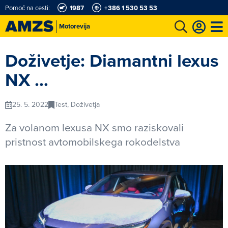
Pomoč na cesti:
1987
+386 1 530 53 53
Motorevija
t
Karting in motošportni center
Najboljši za volanom
Moj AMZS
Doživetje: Diamantni lexus
NX …
25. 5. 2022
Test, Doživetja
Za volanom lexusa NX smo raziskovali
pristnost avtomobilskega rokodelstva