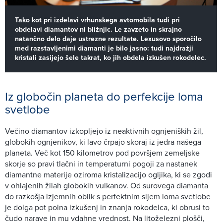
Tako kot pri izdelavi vrhunskega avtomobila tudi pri
obdelavi diamantov ni bližnjic. Le zavzeto in skrajno
natančno delo daje ustrezne rezultate. Lexusovo sporočilo
med razstavljenimi diamanti je bilo jasno: tudi najdražji
kristali zasijejo šele takrat, ko jih obdela izkušen rokodelec.
Iz globočin planeta do perfekcije loma
svetlobe
Večino diamantov izkopljejo iz neaktivnih ognjeniških žil,
globokih ognjenikov, ki lavo črpajo skoraj iz jedra našega
planeta. Več kot 150 kilometrov pod površjem zemeljske
skorje so pravi tlačni in temperaturni pogoji za nastanek
diamantne materije oziroma kristalizacijo ogljika, ki se zgodi
v ohlajenih žilah globokih vulkanov. Od surovega diamanta
do razkošja izjemnih oblik s perfektnim sijem loma svetlobe
je dolga pot polna izkušenj in znanja rokodelca, ki obrusi to
čudo narave in mu vdahne vrednost. Na litoželezni plošči,