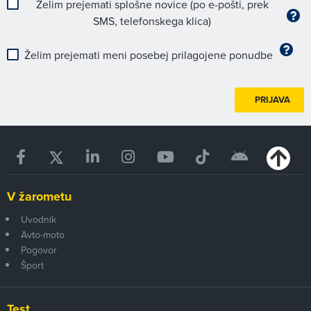
Želim prejemati splošne novice (po e-pošti, prek
SMS, telefonskega klica)
Želim prejemati meni posebej prilagojene ponudbe
PRIJAVA
V žarometu
Uvodnik
Avto-moto
Pogovor
Šport
Test