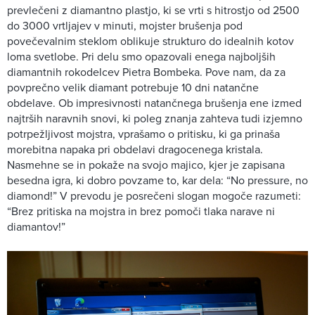
prevlečeni z diamantno plastjo, ki se vrti s hitrostjo od 2500
do 3000 vrtljajev v minuti, mojster brušenja pod
povečevalnim steklom oblikuje strukturo do idealnih kotov
loma svetlobe. Pri delu smo opazovali enega najboljših
diamantnih rokodelcev Pietra Bombeka. Pove nam, da za
povprečno velik diamant potrebuje 10 dni natančne
obdelave. Ob impresivnosti natančnega brušenja ene izmed
najtrših naravnih snovi, ki poleg znanja zahteva tudi izjemno
potrpežljivost mojstra, vprašamo o pritisku, ki ga prinaša
morebitna napaka pri obdelavi dragocenega kristala.
Nasmehne se in pokaže na svojo majico, kjer je zapisana
besedna igra, ki dobro povzame to, kar dela: “No pressure, no
diamond!” V prevodu je posrečeni slogan mogoče razumeti:
“Brez pritiska na mojstra in brez pomoči tlaka narave ni
diamantov!”