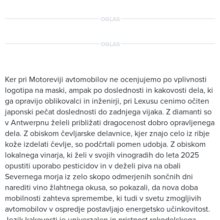
OGLAS
OGLAS
Ker pri Motoreviji avtomobilov ne ocenjujemo po vplivnosti
logotipa na maski, ampak po doslednosti in kakovosti dela, ki
ga opravijo oblikovalci in inženirji, pri Lexusu cenimo očiten
japonski pečat doslednosti do zadnjega vijaka. Z diamanti so
v Antwerpnu želeli približati dragocenost dobro opravljenega
dela. Z obiskom čevljarske delavnice, kjer znajo celo iz ribje
kože izdelati čevlje, so podčrtali pomen udobja. Z obiskom
lokalnega vinarja, ki želi v svojih vinogradih do leta 2025
opustiti uporabo pesticidov in v deželi piva na obali
Severnega morja iz zelo skopo odmerjenih sončnih dni
narediti vino žlahtnega okusa, so pokazali, da nova doba
mobilnosti zahteva spremembe, ki tudi v svetu zmogljivih
avtomobilov v ospredje postavljajo energetsko učinkovitost.
Jezik kakovosti je univerzalen in pristnost rokodelskega