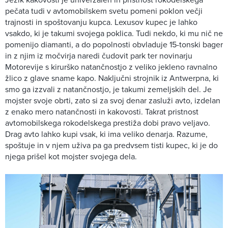
pečata tudi v avtomobilskem svetu pomeni poklon večji
trajnosti in spoštovanju kupca. Lexusov kupec je lahko
vsakdo, ki je takumi svojega poklica. Tudi nekdo, ki mu nič ne
pomenijo diamanti, a do popolnosti obvladuje 15-tonski bager
in z njim iz močvirja naredi čudovit park ter novinarju
Motorevije s kirurško natančnostjo z veliko jekleno ravnalno
žlico z glave sname kapo. Naključni strojnik iz Antwerpna, ki
smo ga izzvali z natančnostjo, je takumi zemeljskih del. Je
mojster svoje obrti, zato si za svoj denar zasluži avto, izdelan
z enako mero natančnosti in kakovosti. Takrat pristnost
avtomobilskega rokodelskega prestiža dobi pravo veljavo.
Drag avto lahko kupi vsak, ki ima veliko denarja. Razume,
spoštuje in v njem uživa pa ga predvsem tisti kupec, ki je do
njega prišel kot mojster svojega dela.