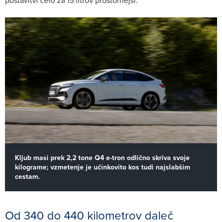
postavitvi celo za 15 litrov prostornejši.
Kljub masi prek 2,2 tone Q4 e-tron odlično skriva svoje
kilograme; vzmetenje je učinkovito kos tudi najslabšim
cestam.
Od 340 do 440 kilometrov daleč