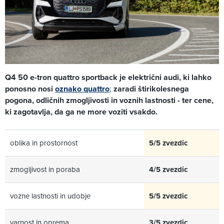
Q4 50 e-tron quattro sportback je električni audi, ki lahko
ponosno nosi
oznako quattro
;
zaradi štirikolesnega
pogona, odličnih zmogljivosti in voznih lastnosti - ter cene,
ki zagotavlja, da ga ne more voziti vsakdo.
oblika in prostornost
5/5 zvezdic
zmogljivost in poraba
4/5 zvezdic
vozne lastnosti in udobje
5/5 zvezdic
varnost in oprema
3/5 zvezdic