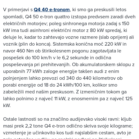
V primerjavi s
Q4 40 e-tronom
, ki smo ga preskusili letos
spomladi, Q4 50 e-tron quattro izstopa predvsem zaradi dveh
električnih motorjev; poleg sinhronega motorja zadaj s 150
kW ima tudi asinhroni električni motor z 80 kW spredaj, ki
deluje le, kadar to zahtevajo vozne razmere (slab oprijem) ali
voznik (plin do konca). Sistemska konična moč 220 kW in
navor 460 Nm ob štirikolesnem pogonu zagotavljata le
pospešek do 100 km/h v le 6,2 sekunde in odlična
pospeševanja pri prehitevanjih. Ob akumulatorskem sklopu z
uporabnih 77 kWh zaloge energije takšen audi z enim
polnjenjem lahko prevozi od 340 do 440 kilometrov ob
porabi energije od 18 do 24 kWh/100 km, kolikor smo
zabeležili med našim preskusom. Z izmeničnim tokom ga
lahko polnimo z največ 11 kW, z enosmernim pa z največ 125
kW.
Ostale lastnosti so na značilno audijevsko visoki ravni: kljub
masi prek 2,2 tone Q4 e-tron odlično skriva svoje kilograme;
vzmetenje je učinkovito kos tudi najslabšim cestam, avto je