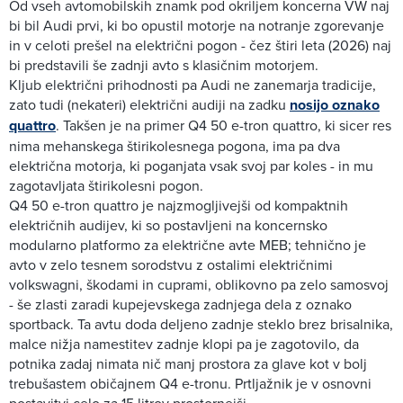
Od vseh avtomobilskih znamk pod okriljem koncerna VW naj
bi bil Audi prvi, ki bo opustil motorje na notranje zgorevanje
in v celoti prešel na električni pogon - čez štiri leta (2026) naj
bi predstavili še zadnji avto s klasičnim motorjem.
Kljub električni prihodnosti pa Audi ne zanemarja tradicije,
zato tudi (nekateri) električni audiji na zadku
nosijo oznako
quattro
. Takšen je na primer Q4 50 e-tron quattro, ki sicer res
nima mehanskega štirikolesnega pogona, ima pa dva
električna motorja, ki poganjata vsak svoj par koles - in mu
zagotavljata štirikolesni pogon.
Q4 50 e-tron quattro je najzmogljivejši od kompaktnih
električnih audijev, ki so postavljeni na koncernsko
modularno platformo za električne avte MEB; tehnično je
avto v zelo tesnem sorodstvu z ostalimi električnimi
volkswagni, škodami in cuprami, oblikovno pa zelo samosvoj
- še zlasti zaradi kupejevskega zadnjega dela z oznako
sportback. Ta avtu doda deljeno zadnje steklo brez brisalnika,
malce nižja namestitev zadnje klopi pa je zagotovilo, da
potnika zadaj nimata nič manj prostora za glave kot v bolj
trebušastem običajnem Q4 e-tronu. Prtljažnik je v osnovni