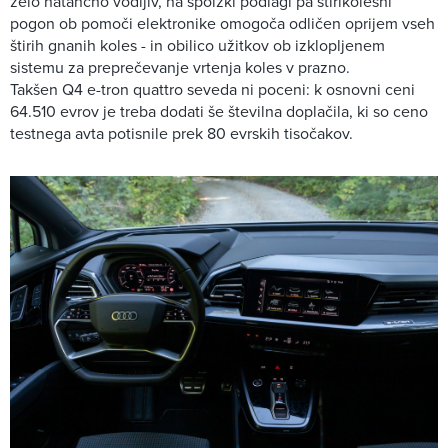
zelo natančno vodljiv, na spolzki podlagi pa štirikolesni
pogon ob pomoči elektronike omogoča odličen oprijem vseh
štirih gnanih koles - in obilico užitkov ob izklopljenem
sistemu za preprečevanje vrtenja koles v prazno.
Takšen Q4 e-tron quattro seveda ni poceni: k osnovni ceni
64.510 evrov je treba dodati še številna doplačila, ki so ceno
testnega avta potisnile prek 80 evrskih tisočakov.