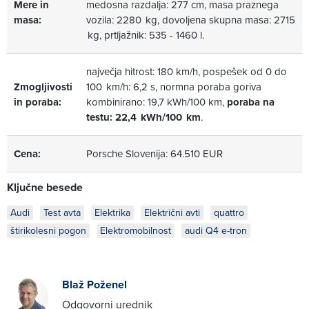
Mere in
medosna razdalja: 277 cm, masa praznega
masa:
vozila: 2280 kg, dovoljena skupna masa: 2715
kg, prtljažnik: 535 - 1460 l.
največja hitrost: 180 km/h, pospešek od 0 do
Zmogljivosti
100 km/h: 6,2 s, normna poraba goriva
in poraba:
kombinirano: 19,7 kWh/100 km,
poraba na
testu: 22,4 kWh/100 km
.
Cena:
Porsche Slovenija: 64.510 EUR
Ključne besede
Audi
Test avta
Elektrika
Električni avti
quattro
štirikolesni pogon
Elektromobilnost
audi Q4 e-tron
Blaž Poženel
Odgovorni urednik