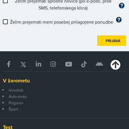
Želim prejemati splošne novice (po e-pošti, prek
SMS, telefonskega klica)
Želim prejemati meni posebej prilagojene ponudbe
PRIJAVA
V žarometu
Uvodnik
Avto-moto
Pogovor
Šport
Test