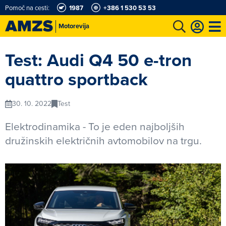
Pomoč na cesti:
1987
+386 1 530 53 53
Motorevija
t
Karting in motošportni center
Najboljši za volanom
Moj AMZS
Test: Audi Q4 50 e-tron
quattro sportback
30. 10. 2022
Test
Elektrodinamika - To je eden najboljših
družinskih električnih avtomobilov na trgu.